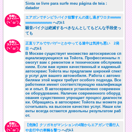
Sinta se livre para surfe meu página de teia :
datador
エアガンでチンピラバイク狙撃すんの楽し過ぎワロタwwww
へのﾚｽ
wwwwwwwwww
騒音バイクは絶滅するべきなんとしてもどんな手段使っ
ても
正直リアルでサバゲーとかやってる連中は気持ち悪い 2発
へのﾚｽ
目
В Москве существует множество автосервисов сп
ециализирующихся на Тойота. Профессионалы п
омогут вам с ремонтом и техническим обслужива
нием. Если вам нужен качественный и надежный
автосервис Тойота мы предлагаем широкий спект
р услуг для вашего автомобиля. Работа с автомо
билями этой марки требует особого подхода. Все
работники имеют соответствующую квалификаци
ю и опыт. В автосервисе установлено современн
ое оборудование. Наличие современного оборуд
ования существенно упрощает процесс диагности
ки. Обращаясь в автосервис Тойота вы можете ра
ссчитывать на высокое качество услуг. Наши кли
енты всегда остаются довольны результатом раб
от.
【危険】クソガキがマンションの4階からエアガンで通行人
へのﾚｽ
や走行中の車輌を撃つ