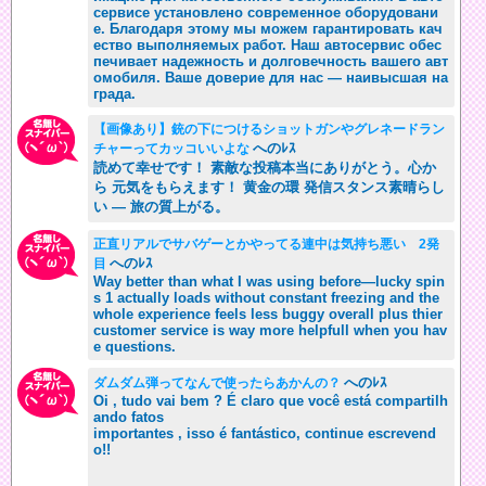
сервисе установлено современное оборудовани
е. Благодаря этому мы можем гарантировать кач
ество выполняемых работ. Наш автосервис обес
печивает надежность и долговечность вашего авт
омобиля. Ваше доверие для нас — наивысшая на
града.
【画像あり】銃の下につけるショットガンやグレネードラン
へのﾚｽ
チャーってカッコいいよな
読めて幸せです！ 素敵な投稿本当にありがとう。心か
ら 元気をもらえます！ 黄金の環 発信スタンス素晴らし
い — 旅の質上がる。
正直リアルでサバゲーとかやってる連中は気持ち悪い 2発
へのﾚｽ
目
Way better than what I was using before—lucky spin
s 1 actually loads without constant freezing and the
whole experience feels less buggy overall plus thier
customer service is way more helpfull when you hav
e questions.
へのﾚｽ
ダムダム弾ってなんで使ったらあかんの？
Oi , tudo vai bem ? É claro que você está compartilh
ando fatos
importantes , isso é fantástico, continue escrevend
o!!