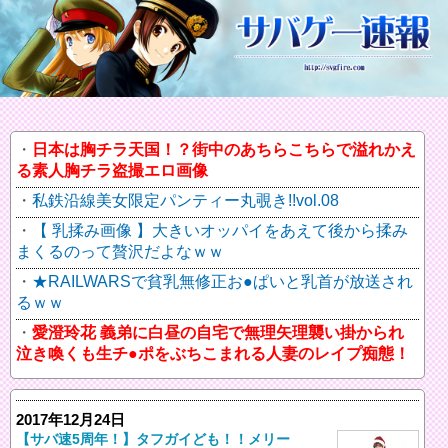
日本は胸チラ天国！？街中のあちらこちらで溢れかえ
る素人胸チラ盗撮エロ画像
私鉄沿線美女限定パンティー丸覗き!!vol.08
【 乳揉み画像 】大きいオッパイをあえて後から揉み
まくるのって贅沢だよなｗｗ
★RAILWARSで貧乳無修正お●ぱいと乳首が放送され
るｗｗ
愛澄玲花 義弟に白昼の自宅で無理矢理襲い掛かられ
泣き喚くも生チ●ポをぶちこまれる人妻のレイプ痴態！
2017年12月24日
【サバ速5周年！】タフガイども！！メリー