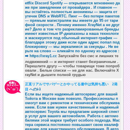
etflix Discord Spotify — открывается мгновенно да
же при замедлении от провайдера . И главное —
вы остаётесь полностью анонимны — защита от
утечек DNS и WebRTC. Пинг — без потери пакетов
— прямым магистралям вы имеете до 95 от тари
фной скорости . Почему именно XrayNet а не друг
ие? Дело в том что разрекламированные бренды
имеют известные IP-диапазоны а наша технологи
я маскируется под обычный интернет-трафик —
благодаря этому даже если один адрес попал под
блокировку — мы зеркалимся за секунды . Не ве
рьте на слово — кликайте по одному из адресов :
➡️
https://xray1.cc
Запускайте без смс и лишних те
лодвижений — и интернет станет безграничным .
Перешлите другу — чтобы товарищи тоже попроб
овали . Белые списки — не для нас. Включайте X
rayNet и дышите полной грудью
正直リアルでサバゲーとかやってる連中は気持ち悪い 2発
へのﾚｽ
目
Если вы ищете надежный автосервис для вашей
Тойота в Москве вам повезло. Профессионалы п
омогут вам с ремонтом и техническим обслужива
нием. Если вам нужен качественный и надежный
автосервис Toyota мы предлагаем широкий спект
р услуг для вашего автомобиля. Работа с автомо
билями этой марки требует особого подхода. Мас
тера сервиса постоянно повышают свою квалиф
икацию для качественного обслуживания. В авто