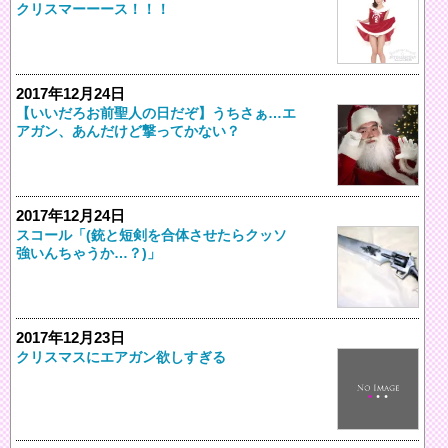
クリスマーーース！！！
2017年12月24日
【いいだろお前聖人の日だぞ】うちさぁ…エ
アガン、あんだけど撃ってかない？
2017年12月24日
スコール「(銃と短剣を合体させたらクッソ
強いんちゃうか…？)」
2017年12月23日
クリスマスにエアガン欲しすぎる