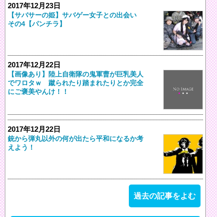
2017年12月23日
【サバサーの姫】サバゲー女子との出会い
その4【パンチラ】
2017年12月22日
【画像あり】陸上自衛隊の鬼軍曹が巨乳美人
でワロタｗ 蹴られたり踏まれたりとか完全
にご褒美やんけ！！
2017年12月22日
銃から弾丸以外の何が出たら平和になるか考
えよう！
過去の記事をよむ