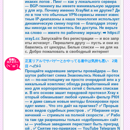
икаких логов . Пинг — как у локального сервера
— BGP-тюнингу вы имеете минимальную задержк
у для игр. Почему именно XrayNet а не другие? Де
ло в том что обычные VPN-сервисы имеют извес
тные IP-диапазоны а наша технология использует
динамическую смену портов — благодаря этому
вы никогда не останетесь без доступа. Не верьте
на слово — жмите по рабочему зеркалу: ➡️
https://
xray1.cc
Запускайте без регистрации — и все запр
еты исчезнут . Перешлите другу — пусть и они из
бавились от цензуры. Белые списки — не для на
с. Добро пожаловать в свободный интернет
正直リアルでサバゲーとかやってる連中は気持ち悪い 2発
へのﾚｽ
目
Прощайте надоевшие запреты провайдера — без
шуток работает схема Знакомьтесь Новый проток
ол — по-настоящему не просто очередной впн а у
никальный комплекс обхода разработанный име
нно для корпоративных сетей с белыми спискам
и. В его основе зашит передовой протокол Xray к
оторый обманывает любой «умный» фильтр РКН
— и даже самые новые методы блокировки прох
одят мимо . Что это даёт на практике? ✅ Прорыв
всех видов судебных реестров . ✅ Убирание огра
ничений — стримьте на полной скорости . ✅ Рабо
та там где разрешены только «одобренные» сайт
ы — учебные заведения перестают быть преград
ой . ✅ Снятие гео-привязок — YouTube Telegram N