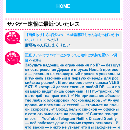
HOME
サバゲー速報に最近ついたレス
【画像あり】さばげぶっ！の経堂麻耶ちゃんはおっぱいかわ
へのﾚｽ
いい！！！！
麻耶ちゃん犯しまくりたい
正直リアルでサバゲーとかやってる連中は気持ち悪い 2発
へのﾚｽ
目
Забудьте надоевшие ограничения по IP — без шут
ок есть решение Держите в руках Новый протоко
л — реально не стандартный прокси а уникальны
й туннель заточенный в первую очередь для рос
сийских реалий . В его основе лежит связка VLES
SXTLS который делает слепым любой DPI — и пр
овайдер видит лишь обычный HTTPS-трафик . Чт
о это даёт на практике? ✅ Игнорирование абсолю
тно любых блокировок Роскомнадзора . ✅ Аннул
ирование временных сессий — стримьте на полн
ой скорости . ✅ Обход белых списков — офисны
е сети открываются на раз-два. ✅ Снятие гео-при
вязок — YouTube Telegram Netflix Discord Spotify
— всё работает даже в самых глухих регионах . И
что важно — никто не узнает что вы заходите — н