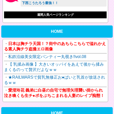
下西こうたろう最強！！
週間人気ページランキング
HOME
日本は胸チラ天国！？街中のあちらこちらで溢れかえ
る素人胸チラ盗撮エロ画像
私鉄沿線美女限定パンティー丸覗き!!vol.08
【 乳揉み画像 】大きいオッパイをあえて後から揉み
まくるのって贅沢だよなｗｗ
★RAILWARSで貧乳無修正お●ぱいと乳首が放送され
るｗｗ
愛澄玲花 義弟に白昼の自宅で無理矢理襲い掛かられ
泣き喚くも生チ●ポをぶちこまれる人妻のレイプ痴態！
HOME