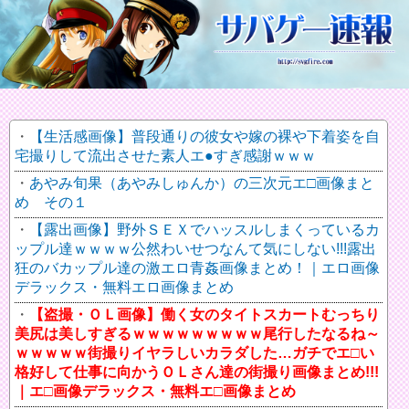
【生活感画像】普段通りの彼女や嫁の裸や下着姿を自
宅撮りして流出させた素人エ●すぎ感謝ｗｗｗ
あやみ旬果（あやみしゅんか）の三次元エ□画像まと
め その１
【露出画像】野外ＳＥＸでハッスルしまくっているカ
ップル達ｗｗｗｗ公然わいせつなんて気にしない!!!露出
狂のバカップル達の激エロ青姦画像まとめ！｜エロ画像
デラックス・無料エロ画像まとめ
【盗撮・ＯＬ画像】働く女のタイトスカートむっちり
美尻は美しすぎるｗｗｗｗｗｗｗｗｗ尾行したなるね～
ｗｗｗｗｗ街撮りイヤラしいカラダした…ガチでエ□い
格好して仕事に向かうＯＬさん達の街撮り画像まとめ!!!
｜エ□画像デラックス・無料エ□画像まとめ