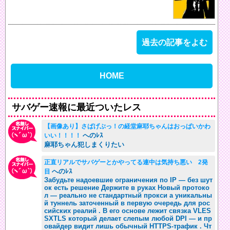
過去の記事をよむ
HOME
サバゲー速報に最近ついたレス
【画像あり】さばげぶっ！の経堂麻耶ちゃんはおっぱいかわ
へのﾚｽ
いい！！！！
麻耶ちゃん犯しまくりたい
正直リアルでサバゲーとかやってる連中は気持ち悪い 2発
へのﾚｽ
目
Забудьте надоевшие ограничения по IP — без шут
ок есть решение Держите в руках Новый протоко
л — реально не стандартный прокси а уникальны
й туннель заточенный в первую очередь для рос
сийских реалий . В его основе лежит связка VLES
SXTLS который делает слепым любой DPI — и пр
овайдер видит лишь обычный HTTPS-трафик . Чт