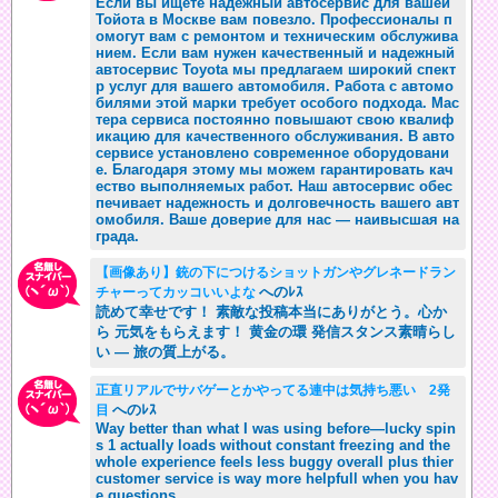
Если вы ищете надежный автосервис для вашей
Тойота в Москве вам повезло. Профессионалы п
омогут вам с ремонтом и техническим обслужива
нием. Если вам нужен качественный и надежный
автосервис Toyota мы предлагаем широкий спект
р услуг для вашего автомобиля. Работа с автомо
билями этой марки требует особого подхода. Мас
тера сервиса постоянно повышают свою квалиф
икацию для качественного обслуживания. В авто
сервисе установлено современное оборудовани
е. Благодаря этому мы можем гарантировать кач
ество выполняемых работ. Наш автосервис обес
печивает надежность и долговечность вашего авт
омобиля. Ваше доверие для нас — наивысшая на
града.
【画像あり】銃の下につけるショットガンやグレネードラン
へのﾚｽ
チャーってカッコいいよな
読めて幸せです！ 素敵な投稿本当にありがとう。心か
ら 元気をもらえます！ 黄金の環 発信スタンス素晴らし
い — 旅の質上がる。
正直リアルでサバゲーとかやってる連中は気持ち悪い 2発
へのﾚｽ
目
Way better than what I was using before—lucky spin
s 1 actually loads without constant freezing and the
whole experience feels less buggy overall plus thier
customer service is way more helpfull when you hav
e questions.