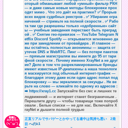
оторый обманывает любой «умный» фильтр РКН
— и даже самые новые методы блокировки прох
одят мимо . Что это даёт на практике? ✅ Прорыв
всех видов судебных реестров . ✅ Убирание огра
ничений — стримьте на полной скорости . ✅ Рабо
та там где разрешены только «одобренные» сайт
ы — учебные заведения перестают быть преград
ой . ✅ Снятие гео-привязок — YouTube Telegram N
etflix Discord Spotify — открывается мгновенно да
же при замедлении от провайдера . И главное —
вы остаётесь полностью анонимны — защита от
утечек DNS и WebRTC. Пинг — без потери пакетов
— прямым магистралям вы имеете до 95 от тари
фной скорости . Почему именно XrayNet а не друг
ие? Дело в том что разрекламированные бренды
имеют известные IP-диапазоны а наша технологи
я маскируется под обычный интернет-трафик —
благодаря этому даже если один адрес попал под
блокировку — мы зеркалимся за секунды . Не ве
рьте на слово — кликайте по одному из адресов :
➡️
https://xray1.cc
Запускайте без смс и лишних те
лодвижений — и интернет станет безграничным .
Перешлите другу — чтобы товарищи тоже попроб
овали . Белые списки — не для нас. Включайте X
rayNet и дышите полной грудью
正直リアルでサバゲーとかやってる連中は気持ち悪い 2発
へのﾚｽ
目