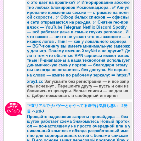
о это даёт на практике? ✅ Игнорирование абсолю
тно любых блокировок Роскомнадзора . ✅ Аннул
ирование временных сессий — стримьте на полн
ой скорости . ✅ Обход белых списков — офисны
е сети открываются на раз-два. ✅ Снятие гео-при
вязок — YouTube Telegram Netflix Discord Spotify
— всё работает даже в самых глухих регионах . И
что важно — никто не узнает что вы заходите — н
икаких логов . Пинг — как у локального сервера
— BGP-тюнингу вы имеете минимальную задержк
у для игр. Почему именно XrayNet а не другие? Де
ло в том что обычные VPN-сервисы имеют извес
тные IP-диапазоны а наша технология использует
динамическую смену портов — благодаря этому
вы никогда не останетесь без доступа. Не верьте
на слово — жмите по рабочему зеркалу: ➡️
https://
xray1.cc
Запускайте без регистрации — и все запр
еты исчезнут . Перешлите другу — пусть и они из
бавились от цензуры. Белые списки — не для на
с. Добро пожаловать в свободный интернет
正直リアルでサバゲーとかやってる連中は気持ち悪い 2発
へのﾚｽ
目
Прощайте надоевшие запреты провайдера — без
шуток работает схема Знакомьтесь Новый проток
ол — по-настоящему не просто очередной впн а у
никальный комплекс обхода разработанный име
нно для корпоративных сетей с белыми спискам
и. В его основе зашит передовой протокол Xray к