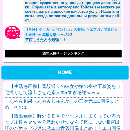
ования существенно упрощает процесс диагности
ки. Обращаясь в автосервис Тойота вы можете ра
ссчитывать на высокое качество услуг. Наши кли
енты всегда остаются довольны результатом раб
от.
【危険】クソガキがマンションの4階からエアガンで通行人
へのﾚｽ
や走行中の車輌を撃つ
下西こうたろう最強！！
週間人気ページランキング
HOME
【生活感画像】普段通りの彼女や嫁の裸や下着姿を自
宅撮りして流出させた素人エ●すぎ感謝ｗｗｗ
あやみ旬果（あやみしゅんか）の三次元エ□画像まと
め その１
【露出画像】野外ＳＥＸでハッスルしまくっているカ
ップル達ｗｗｗｗ公然わいせつなんて気にしない!!!露出
狂のバカップル達の激エロ青姦画像まとめ！｜エロ画像