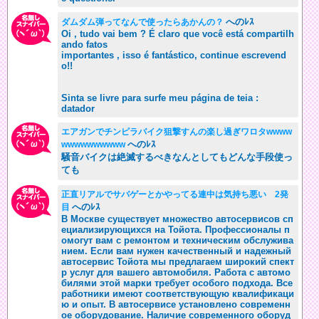
へのﾚｽ
ダムダム弾ってなんで使ったらあかんの？
Oi , tudo vai bem ? É claro que você está compartilh
ando fatos
importantes , isso é fantástico, continue escrevend
o!!
Sinta se livre para surfe meu página de teia :
datador
エアガンでチンピラバイク狙撃すんの楽し過ぎワロタwwww
へのﾚｽ
wwwwwwwwww
騒音バイクは絶滅するべきなんとしてもどんな手段使っ
ても
正直リアルでサバゲーとかやってる連中は気持ち悪い 2発
へのﾚｽ
目
В Москве существует множество автосервисов сп
ециализирующихся на Тойота. Профессионалы п
омогут вам с ремонтом и техническим обслужива
нием. Если вам нужен качественный и надежный
автосервис Тойота мы предлагаем широкий спект
р услуг для вашего автомобиля. Работа с автомо
билями этой марки требует особого подхода. Все
работники имеют соответствующую квалификаци
ю и опыт. В автосервисе установлено современн
ое оборудование. Наличие современного оборуд