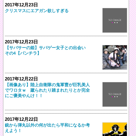
2017年12月23日
クリスマスにエアガン欲しすぎる
2017年12月23日
【サバサーの姫】サバゲー女子との出会い
その4【パンチラ】
2017年12月22日
【画像あり】陸上自衛隊の鬼軍曹が巨乳美人
でワロタｗ 蹴られたり踏まれたりとか完全
にご褒美やんけ！！
2017年12月22日
銃から弾丸以外の何が出たら平和になるか考
えよう！