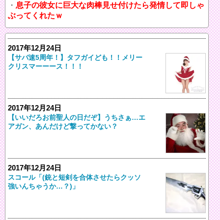
息子の彼女に巨大な肉棒見せ付けたら発情して即しゃ
ぶってくれたｗ
2017年12月24日
【サバ速5周年！】タフガイども！！メリー
クリスマーーース！！！
2017年12月24日
【いいだろお前聖人の日だぞ】うちさぁ…エ
アガン、あんだけど撃ってかない？
2017年12月24日
スコール「(銃と短剣を合体させたらクッソ
強いんちゃうか…？)」