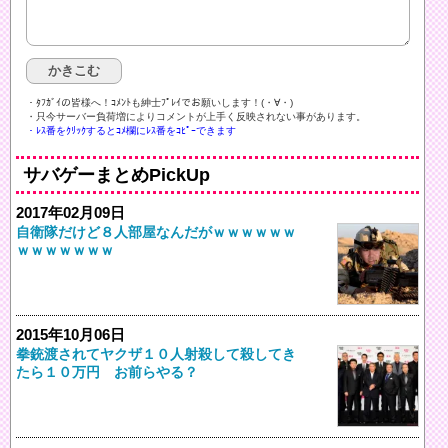
・ﾀﾌｶﾞｲの皆様へ！ｺﾒﾝﾄも紳士ﾌﾟﾚｲでお願いします！(・∀・)ゞ
・只今サーバー負荷増によりコメントが上手く反映されない事があります。
・ﾚｽ番をｸﾘｯｸするとｺﾒ欄にﾚｽ番をｺﾋﾟｰできます
サバゲーまとめPickUp
2017年02月09日
自衛隊だけど８人部屋なんだがｗｗｗｗｗｗ
ｗｗｗｗｗｗｗ
2015年10月06日
拳銃渡されてヤクザ１０人射殺して殺してき
たら１０万円 お前らやる？