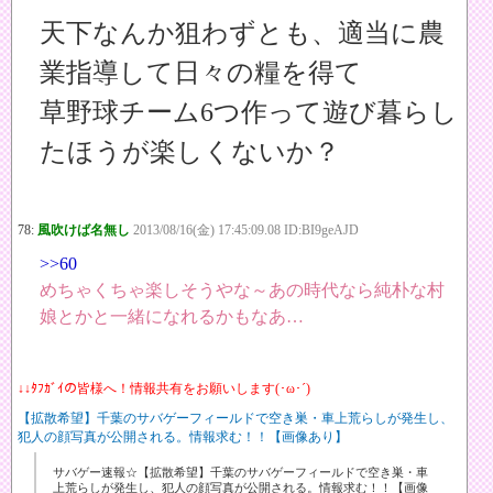
天下なんか狙わずとも、適当に農
業指導して日々の糧を得て
草野球チーム6つ作って遊び暮らし
たほうが楽しくないか？
78:
風吹けば名無し
2013/08/16(金) 17:45:09.08 ID:BI9geAJD
>>60
めちゃくちゃ楽しそうやな～あの時代なら純朴な村
娘とかと一緒になれるかもなあ…
↓↓ﾀﾌｶﾞｲの皆様へ！情報共有をお願いします(･ω･´)
【拡散希望】千葉のサバゲーフィールドで空き巣・車上荒らしが発生し、
犯人の顔写真が公開される。情報求む！！【画像あり】
サバゲー速報☆【拡散希望】千葉のサバゲーフィールドで空き巣・車
上荒らしが発生し、犯人の顔写真が公開される。情報求む！！【画像