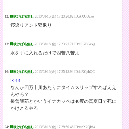
12:
風吹けば名無し
2013/08/16(金) 17:23:20.82 ID:AXOtJzko
寝返りアンド寝返り
13:
風吹けば名無し
2013/08/16(金) 17:23:25.71 ID:aRGBGexg
水を手に入れるだけで四苦八苦よ
16:
風吹けば名無し
2013/08/16(金) 17:25:13.94 ID:klXCphQC
>>13
なんか四万十川あたりにタイムスリップすればええ
んやろ？
長曽我部とかいうイナカッペは40度の真夏日で死に
かけとるやろ
24:
風吹けば名無し
2013/08/16(金) 17:29:50.46 ID:mnX2Qkb4