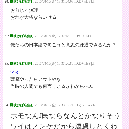
28:
風吹けば名無し
2013/08/16(金) 17:31:04.67 ID:D+wBYjdi
お前じゃ無理
おれが大将ならいける
31:
風吹けば名無し
2013/08/16(金) 17:32:18.10 ID:f19L2/r5
俺たちの日本語で向こうと意思の疎通できるんか？
35:
風吹けば名無し
2013/08/16(金) 17:33:26.85 ID:D+wBYjdi
>>31
薩摩やったらアウトやな
当時の人間でも何言うとるかわからへん
34:
風吹けば名無し
2013/08/16(金) 17:33:02.21 ID:gL2lFWVb
ホモなんJ民ならなんとかなりそう
ワイはノンケだから遠慮しとくわ