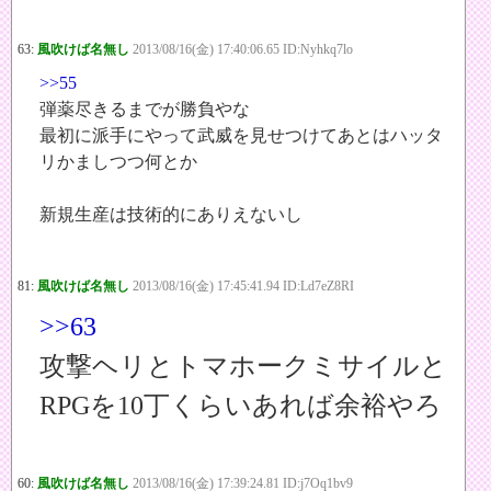
63:
風吹けば名無し
2013/08/16(金) 17:40:06.65 ID:Nyhkq7lo
>>55
弾薬尽きるまでが勝負やな
最初に派手にやって武威を見せつけてあとはハッタ
リかましつつ何とか
新規生産は技術的にありえないし
81:
風吹けば名無し
2013/08/16(金) 17:45:41.94 ID:Ld7eZ8RI
>>63
攻撃ヘリとトマホークミサイルと
RPGを10丁くらいあれば余裕やろ
60:
風吹けば名無し
2013/08/16(金) 17:39:24.81 ID:j7Oq1bv9