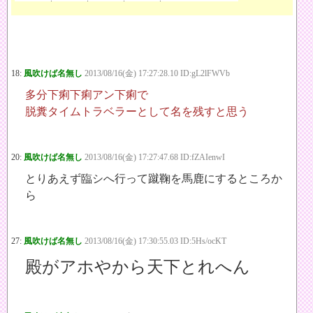
18:
風吹けば名無し
2013/08/16(金) 17:27:28.10 ID:gL2lFWVb
多分下痢下痢アン下痢で
脱糞タイムトラベラーとして名を残すと思う
20:
風吹けば名無し
2013/08/16(金) 17:27:47.68 ID:fZAIenwI
とりあえず臨シへ行って蹴鞠を馬鹿にするところか
ら
27:
風吹けば名無し
2013/08/16(金) 17:30:55.03 ID:5Hs/ocKT
殿がアホやから天下とれへん