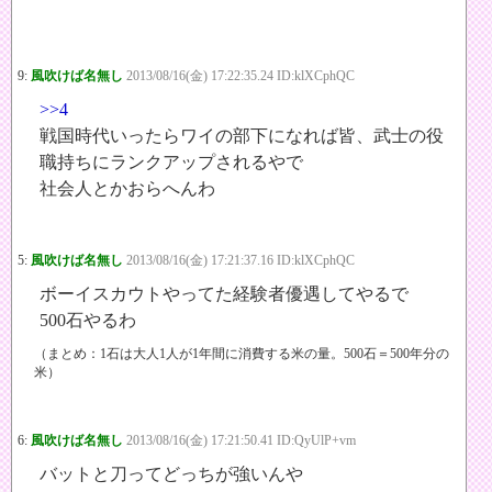
9:
風吹けば名無し
2013/08/16(金) 17:22:35.24 ID:klXCphQC
>>4
戦国時代いったらワイの部下になれば皆、武士の役
職持ちにランクアップされるやで
社会人とかおらへんわ
5:
風吹けば名無し
2013/08/16(金) 17:21:37.16 ID:klXCphQC
ボーイスカウトやってた経験者優遇してやるで
500石やるわ
（まとめ：1石は大人1人が1年間に消費する米の量。500石＝500年分の
米）
6:
風吹けば名無し
2013/08/16(金) 17:21:50.41 ID:QyUlP+vm
バットと刀ってどっちが強いんや