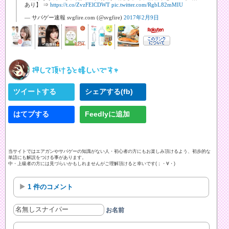
あり】 ⇒
https://t.co/ZvzFElCDWT
pic.twitter.com/RgbL82mMIU
— サバゲー速報 svgfire.com (@svgfire)
2017年2月9日
ツイートする
シェアする(fb)
はてブする
Feedlyに追加
当サイトではエアガンやサバゲーの知識がない人・初心者の方にもお楽しみ頂けるよう、初歩的な
単語にも解説をつける事があります。
中・上級者の方には見づらいかもしれませんがご理解頂けると幸いです(；・∀・)
1 件のコメント
お名前