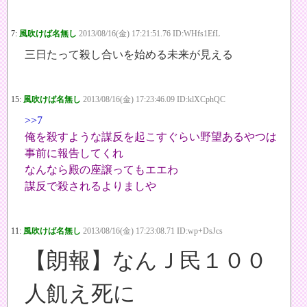
7:
風吹けば名無し
2013/08/16(金) 17:21:51.76 ID:WHfs1EfL
三日たって殺し合いを始める未来が見える
15:
風吹けば名無し
2013/08/16(金) 17:23:46.09 ID:klXCphQC
>>7
俺を殺すような謀反を起こすぐらい野望あるやつは
事前に報告してくれ
なんなら殿の座譲ってもエエわ
謀反で殺されるよりましや
11:
風吹けば名無し
2013/08/16(金) 17:23:08.71 ID:wp+DsJcs
【朗報】なんＪ民１００
人飢え死に