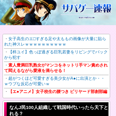
女子高生のエ□すぎる足や太ももの画像が大量に貼ら
れた神スレｗｗｗｗｗｗｗｗｗｗ
【梓ユイ】色っぽ過ぎる巨乳若妻をリビングでバック
から犯す
素人豊満巨乳熟女がマンコをネットリ手マン責めされ
て悶えるながら愛液を滴らせる！
超がつくほど可愛すぎる美少女がA●に出演とか・・
ｗウブな反応が可愛いｗ
【エ●アニメ】女子校生の腰つき ビリヤード部創部編
なんJ民100人組織して戦国時代いったら天下と
れる？