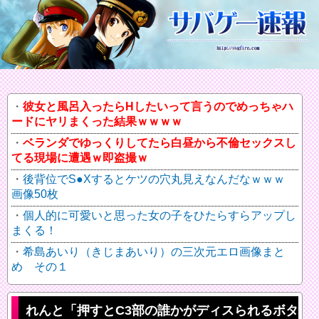
彼女と風呂入ったらHしたいって言うのでめっちゃハ
ードにヤリまくった結果ｗｗｗｗ
ベランダでゆっくりしてたら白昼から不倫セックスし
てる現場に遭遇ｗ即盗撮ｗ
後背位でS●Xするとケツの穴丸見えなんだなｗｗｗ
画像50枚
個人的に可愛いと思った女の子をひたらすらアップし
まくる！
希島あいり（きじまあいり）の三次元エロ画像まと
め その１
れんと「押すとC3部の誰かがディスられるボタ