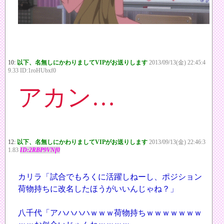
10:
以下、名無しにかわりましてVIPがお送りします
2013/09/13(金) 22:45:4
9.33 ID:1roHUbxf0
アカン…
12:
以下、名無しにかわりましてVIPがお送りします
2013/09/13(金) 22:46:3
1.83
ID:2RBP9VNf0
カリラ「試合でもろくに活躍しねーし、ポジション
荷物持ちに改名したほうがいいんじゃね？」
八千代「アハハハハｗｗｗ荷物持ちｗｗｗｗｗｗｗ