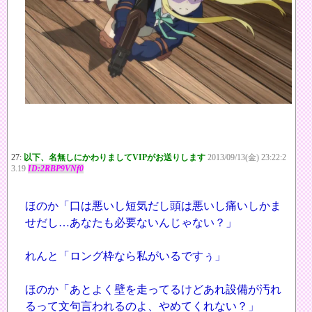
27:
以下、名無しにかわりましてVIPがお送りします
2013/09/13(金) 23:22:2
3.19
ID:2RBP9VNf0
ほのか「口は悪いし短気だし頭は悪いし痛いしかま
せだし…あなたも必要ないんじゃない？」
れんと「ロング枠なら私がいるですぅ」
ほのか「あとよく壁を走ってるけどあれ設備が汚れ
るって文句言われるのよ、やめてくれない？」