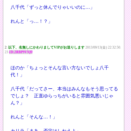
八千代「ずっと休んでりゃいいのに…」
れんと「っ…！？」
2:
以下、名無しにかわりましてVIPがお送りします
2013/09/13(金) 22:32:50.
23
ID:2RBP9VNf0
ほのか「ちょっとそんな言い方ないでしょ八千
代！」
八千代「だってさー、本当はみんなもそう思ってる
でしょ？ 正直ゆらっちがいると雰囲気悪いじゃ
ん？」
れんと「そんな…！」
カリラ「まあ…否定はしねえよ」