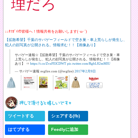
理だろ
↓↓ﾀﾌｶﾞｲの皆様へ！情報共有をお願いします(･ω･´)
【拡散希望】千葉のサバゲーフィールドで空き巣・車上荒らしが発生し、
犯人の顔写真が公開される。情報求む！！【画像あり】
サバゲー速報☆【拡散希望】千葉のサバゲーフィールドで空き巣・車
上荒らしが発生し、犯人の顔写真が公開される。情報求む！！【画像
あり】 ⇒
https://t.co/ZvzFElCDWT
pic.twitter.com/RgbL82mMIU
— サバゲー速報 svgfire.com (@svgfire)
2017年2月9日
ツイートする
シェアする(fb)
はてブする
Feedlyに追加