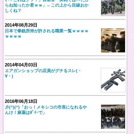
らね知ったか君ｗｗ」←この上から目線おか
しくね？
2014年08月29日
日本で拳銃所持が許される職業一覧ｗｗｗｗ
ｗｗｗｗ
2014年04月03日
エアガンショップの店員がグチるスレ(・
∀・)
2016年06月18日
彡(^)(^)「おっ！メキシコの市長になれるや
んけ！麻薬はﾎﾟｲｰで」