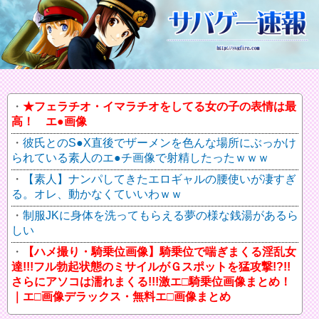
★フェラチオ・イマラチオをしてる女の子の表情は最
高！ エ●画像
彼氏とのS●X直後でザーメンを色んな場所にぶっかけ
られている素人のエ●チ画像で射精したったｗｗｗ
【素人】ナンパしてきたエロギャルの腰使いが凄すぎ
る。オレ、動かなくていいわｗｗ
制服JKに身体を洗ってもらえる夢の様な銭湯があるら
しい
【ハメ撮り・騎乗位画像】騎乗位で喘ぎまくる淫乱女
達!!!フル勃起状態のミサイルがＧスポットを猛攻撃!?!!
さらにアソコは濡れまくる!!!激エ□騎乗位画像まとめ！
｜エ□画像デラックス・無料エ□画像まとめ