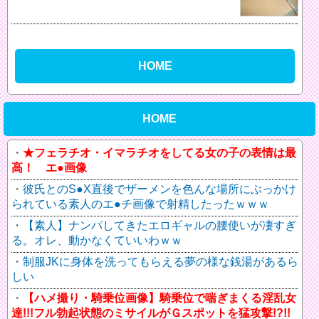
HOME
HOME
★フェラチオ・イマラチオをしてる女の子の表情は最
高！ エ●画像
彼氏とのS●X直後でザーメンを色んな場所にぶっかけ
られている素人のエ●チ画像で射精したったｗｗｗ
【素人】ナンパしてきたエロギャルの腰使いが凄すぎ
る。オレ、動かなくていいわｗｗ
制服JKに身体を洗ってもらえる夢の様な銭湯があるら
しい
【ハメ撮り・騎乗位画像】騎乗位で喘ぎまくる淫乱女
達!!!フル勃起状態のミサイルがＧスポットを猛攻撃!?!!