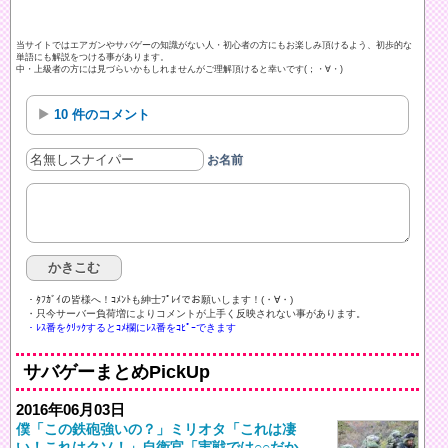
当サイトではエアガンやサバゲーの知識がない人・初心者の方にもお楽しみ頂けるよう、初歩的な
単語にも解説をつける事があります。
中・上級者の方には見づらいかもしれませんがご理解頂けると幸いです(；・∀・)
10 件のコメント
お名前
・ﾀﾌｶﾞｲの皆様へ！ｺﾒﾝﾄも紳士ﾌﾟﾚｲでお願いします！(・∀・)ゞ
・只今サーバー負荷増によりコメントが上手く反映されない事があります。
・ﾚｽ番をｸﾘｯｸするとｺﾒ欄にﾚｽ番をｺﾋﾟｰできます
サバゲーまとめPickUp
2016年06月03日
僕「この鉄砲強いの？」ミリオタ「これは凄
い！これはクソ！」自衛官「実戦では○○だか