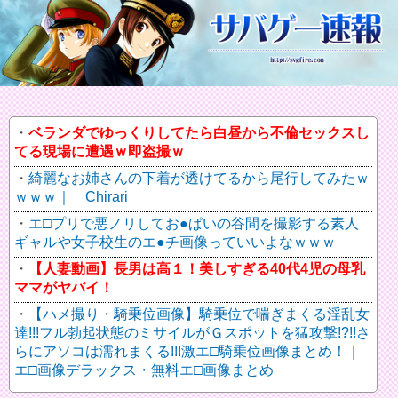
ベランダでゆっくりしてたら白昼から不倫セックスし
てる現場に遭遇ｗ即盗撮ｗ
綺麗なお姉さんの下着が透けてるから尾行してみたｗ
ｗｗｗ｜ Chirari
エ□プリで悪ノリしてお●ぱいの谷間を撮影する素人
ギャルや女子校生のエ●チ画像っていいよなｗｗｗ
【人妻動画】長男は高１！美しすぎる40代4児の母乳
ママがヤバイ！
【ハメ撮り・騎乗位画像】騎乗位で喘ぎまくる淫乱女
達!!!フル勃起状態のミサイルがＧスポットを猛攻撃!?!!さ
らにアソコは濡れまくる!!!激エ□騎乗位画像まとめ！｜
エ□画像デラックス・無料エ□画像まとめ