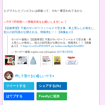
ヒグマスレとゾンビスレは鉄板って、それ一番言われてるから
↓↓ﾀﾌｶﾞｲの皆様へ！情報共有をお願いします(･ω･´)
【拡散希望】千葉のサバゲーフィールドで空き巣・車上荒らしが発生し、
犯人の顔写真が公開される。情報求む！！【画像あり】
サバゲー速報☆【拡散希望】千葉のサバゲーフィールドで空き巣・車
上荒らしが発生し、犯人の顔写真が公開される。情報求む！！【画像
あり】 ⇒
https://t.co/ZvzFElCDWT
pic.twitter.com/RgbL82mMIU
— サバゲー速報 svgfire.com (@svgfire)
2017年2月9日
ツイートする
シェアする(fb)
はてブする
Feedlyに追加