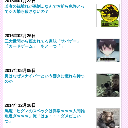
2015年01月22日
若者の銃離れが深刻…なんでお前ら免許とっ
てシカ撃ち殺さないの？
2016年02月26日
三大世間から蔑まれてる趣味「サバゲー」
「カードゲーム」 あと一つ「」
2017年08月05日
男はなぜスナイパーという響きに憧れを持つ
のか
2014年12月26日
馬鹿「ヒグマのスペックは異常ｗｗｗ人間雑
魚過ぎｗｗｗ」俺「はぁ・・・ダメだこい
つ」