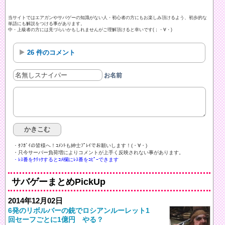
当サイトではエアガンやサバゲーの知識がない人・初心者の方にもお楽しみ頂けるよう、初歩的な
単語にも解説をつける事があります。
中・上級者の方には見づらいかもしれませんがご理解頂けると幸いです(；・∀・)
26 件のコメント
お名前
・ﾀﾌｶﾞｲの皆様へ！ｺﾒﾝﾄも紳士ﾌﾟﾚｲでお願いします！(・∀・)ゞ
・只今サーバー負荷増によりコメントが上手く反映されない事があります。
・ﾚｽ番をｸﾘｯｸするとｺﾒ欄にﾚｽ番をｺﾋﾟｰできます
サバゲーまとめPickUp
2014年12月02日
6発のリボルバーの銃でロシアンルーレット1
回セーフごとに1億円 やる？