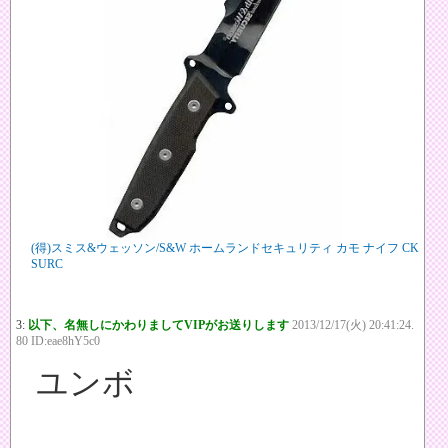
(得)スミス&ウェッソン/S&W ホームランドセキュリティ カモ ナイフ CK
SURC
3:
以下、名無しにかわりましてVIPがお送りします
2013/12/17(火) 20:41:24.
80 ID:eae8hY5c0
ユンボ