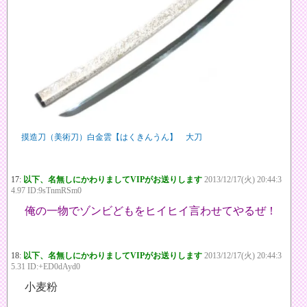
摸造刀（美術刀）白金雲【はくきんうん】 大刀
17:
以下、名無しにかわりましてVIPがお送りします
2013/12/17(火) 20:44:3
4.97 ID:9sTnmRSm0
俺の一物でゾンビどもをヒイヒイ言わせてやるぜ！
18:
以下、名無しにかわりましてVIPがお送りします
2013/12/17(火) 20:44:3
5.31 ID:+ED0dAyd0
小麦粉