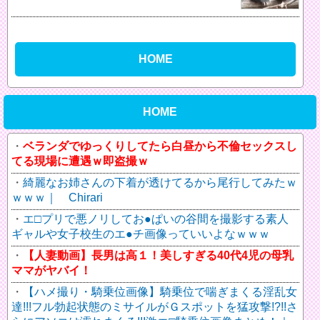
HOME
HOME
ベランダでゆっくりしてたら白昼から不倫セックスし
てる現場に遭遇ｗ即盗撮ｗ
綺麗なお姉さんの下着が透けてるから尾行してみたｗ
ｗｗｗ｜ Chirari
エ□プリで悪ノリしてお●ぱいの谷間を撮影する素人
ギャルや女子校生のエ●チ画像っていいよなｗｗｗ
【人妻動画】長男は高１！美しすぎる40代4児の母乳
ママがヤバイ！
【ハメ撮り・騎乗位画像】騎乗位で喘ぎまくる淫乱女
達!!!フル勃起状態のミサイルがＧスポットを猛攻撃!?!!さ