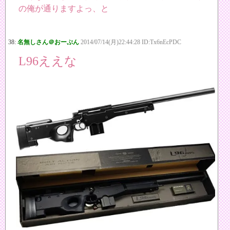
の俺が通りますよっ、と
38:
名無しさん＠おーぷん
2014/07/14(月)22:44:28 ID:Tx6nEcPDC
L96ええな