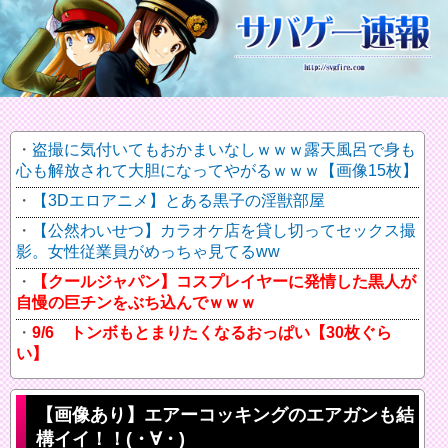
盗撮に気付いてもおかまいなしｗｗｗ露天風呂で身も
心も解放されて大胆になってやがるｗｗｗ【画像15枚】
【3Dエロアニメ】とある黒子の淫獣部屋
【公然わいせつ】カラオケ店を貸し切ってセックス撮
影。女性従業員がめっちゃ見てるww
【クールジャパン】コスプレイヤーに発情した黒人が
自慢の巨チンをぶち込んでｗｗｗ
9/6 トンボもとまりたくなるおっぱい【30枚ぐら
い】
【画像あり】エアーコッキングのエアガンも結
構イイ！！(・∀・)