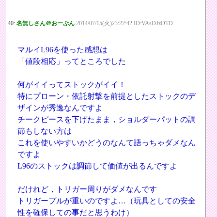
40:
名無しさん＠おーぷん
2014/07/15(火)23:22:42 ID:VAsDJzDTD
マルイL96を使った感想は
「値段相応」ってところでした
何がイイってストックがイイ！
特にプローン・依託射撃を前提としたストックのデ
ザインが秀逸なんですよ
チークピースを下げたまま，ショルダーパットの調
節もしない方は
これを使いやすいかどうのなんて語っちゃダメなん
ですよ
L96のストックは調節して価値が出るんですよ
だけれど，トリガー周りがダメなんです
トリガープルが重いのですよ…（玩具としての安全
性を確保しての事だと思うわけ）