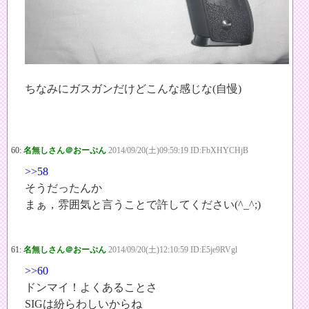
ちなみにガスガンだけどこんな感じな(自慢)
60:
名無しさん＠おーぷん
2014/09/20(土)09:59:19 ID:FbXHYCHjB
>>58
そうだったんか
まぁ，雰囲気と言うことで許してください(^_^;)
61:
名無しさん＠おーぷん
2014/09/20(土)12:10:59 ID:E5je9RVgl
>>60
ドンマイ！よくあることさ
SIGは紛らわしいからね