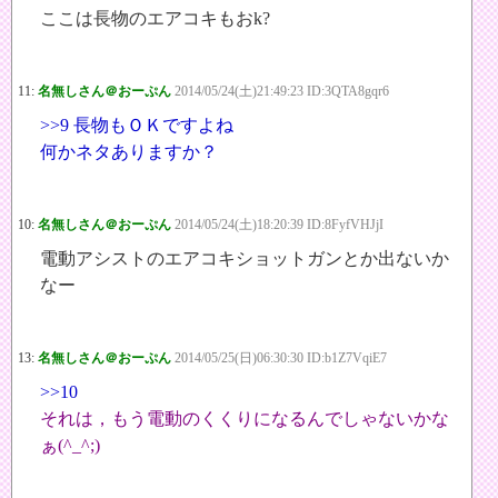
ここは長物のエアコキもおk?
11:
名無しさん＠おーぷん
2014/05/24(土)21:49:23 ID:3QTA8gqr6
>>9
長物もＯＫですよね
何かネタありますか？
10:
名無しさん＠おーぷん
2014/05/24(土)18:20:39 ID:8FyfVHJjI
電動アシストのエアコキショットガンとか出ないか
なー
13:
名無しさん＠おーぷん
2014/05/25(日)06:30:30 ID:b1Z7VqiE7
>>10
それは，もう電動のくくりになるんでしゃないかな
ぁ(^_^;)