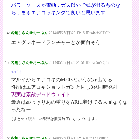
パワーソースが電動，ガス以外で弾が出るものな
ら，まぁエアコッキングで良いと思います
14:
名無しさん＠おーぷん
2014/05/25(日)20:13:16 ID:z4wWCH0Ih
エアグレネードランチャーとか面白そう
15:
名無しさん＠おーぷん
2014/05/25(日)20:31:51 ID:uvq5oVQfh
>>14
マルイからエアコキのM203というのが出てる
性能はエアコキショットガンと同じ3発同時発射
現実は素敵デッドウェイト
最近はめっきりあの重りをARに着けてる人見なくな
ったなー
（まとめ：現在この製品は販売終了になっています）
16:
名無しさん＠おーぷん
2014/05/25(日)21:22:14 ID:b1Z7VqiE7