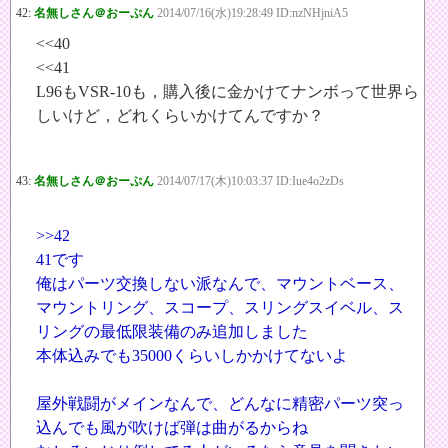
42:
名無しさん＠おーぷん
2014/07/16(水)19:28:49 ID:nzNHjniA5
<<40
<<41
L96もVSR-10も，購入後に金かけてナンボって世界ら
しいけど，どれくらいかけてんですか？
43:
名無しさん＠おーぷん
2014/07/17(木)10:03:37 ID:Iue4o2zDs
>>42
41です
俺はパーツ交換しない派なんで、マウントベース、
マウントリング、スコープ、スリングスイベル、ス
リングの最低限装備のみ追加しました
本体込みでも35000くらいしかかけてないよ
屋外戦闘がメインなんで、どんなに精密パーツ突っ
込んでも風が吹けば弾は曲がるからね