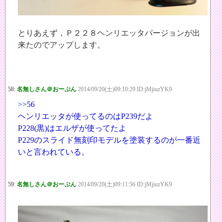
とりあえず，Ｐ２２８ヘンリエッタバージョンが出
来たのでアップします。
58:
名無しさん＠おーぷん
2014/09/20(土)09:10:29 ID:jMjiuzYK9
>>56
ヘンリエッタが使ってるのはP239だよ
P228(黒)はエルザが使ってたよ
P229のスライド無刻印モデルを塗装するのが一番近
いと言われている。
59:
名無しさん＠おーぷん
2014/09/20(土)09:11:56 ID:jMjiuzYK9