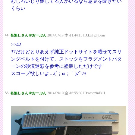
むしろいじり倒してる人がいるなら意見を聞きたい
くらい
44:
名無しさん＠おーぷん
2014/07/17(木)11:44:15 ID:kqFgFt0om
>>42
37だけどとりあえず純正ドットサイトを載せてスリ
ングベルトを付けて、ストックをフラグメントパタ
ーンの砂漠迷彩を参考に塗装しただけです
スコープ欲しいよ…(´；ω；｀)ﾌﾞﾜｯ
56:
名無しさん＠おーぷん
2014/09/19(金)16:55:30 ID:otom9nEeH