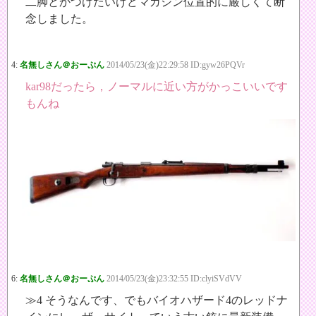
二脚とかつけたいけどマガジン位置的に厳しくて断
念しました。
4:
名無しさん＠おーぷん
2014/05/23(金)22:29:58 ID:gyw26PQVr
kar98だったら，ノーマルに近い方がかっこいいです
もんね
6:
名無しさん＠おーぷん
2014/05/23(金)23:32:55 ID:clyiSVdVV
≫4 そうなんです、でもバイオハザード4のレッドナ