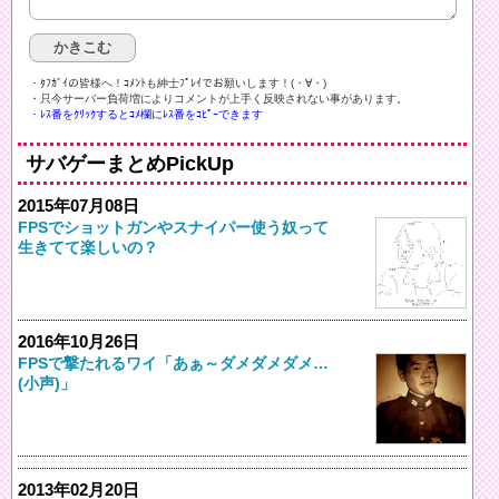
・ﾀﾌｶﾞｲの皆様へ！ｺﾒﾝﾄも紳士ﾌﾟﾚｲでお願いします！(・∀・)ゞ
・只今サーバー負荷増によりコメントが上手く反映されない事があります。
・ﾚｽ番をｸﾘｯｸするとｺﾒ欄にﾚｽ番をｺﾋﾟｰできます
サバゲーまとめPickUp
2015年07月08日
FPSでショットガンやスナイパー使う奴って
生きてて楽しいの？
2016年10月26日
FPSで撃たれるワイ「あぁ～ダメダメダメ…
(小声)」
2013年02月20日