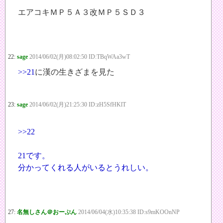
エアコキＭＰ５Ａ３改ＭＰ５ＳＤ３
22:
sage
2014/06/02(月)08:02:50 ID:TBqWAa3wT
>>21
に漢の生きざまを見た
23:
sage
2014/06/02(月)21:25:30 ID:zH5SfHKlT
>>22
21です。
分かってくれる人がいるとうれしい。
27:
名無しさん＠おーぷん
2014/06/04(水)10:35:38 ID:s9mKOOnNP