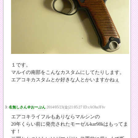
１です。
マルイの南部をこんなカスタムにしてたりします。
エアコキカスタムとか好きな人とかいますかねぇ
3:
名無しさん＠おーぷん
2014/05/23(金)21:05:27 ID:cAOhrJFfv
エアコキライフルもありならマルシンの
20年くらい前に発売されたモーゼルkar98kはもってま
す！