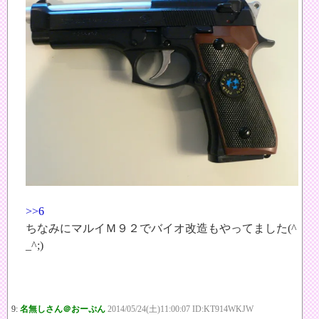
>>6
ちなみにマルイＭ９２でバイオ改造もやってました(^
_^;)
9:
名無しさん＠おーぷん
2014/05/24(土)11:00:07 ID:KT914WKJW