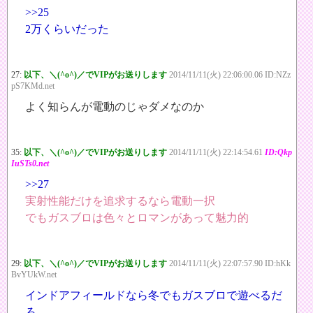
>>25
2万くらいだった
27:
以下、＼(^o^)／でVIPがお送りします
2014/11/11(火) 22:06:00.06 ID:NZz
pS7KMd.net
よく知らんが電動のじゃダメなのか
35:
以下、＼(^o^)／でVIPがお送りします
2014/11/11(火) 22:14:54.61
ID:Qkp
IuSTs0.net
>>27
実射性能だけを追求するなら電動一択
でもガスブロは色々とロマンがあって魅力的
29:
以下、＼(^o^)／でVIPがお送りします
2014/11/11(火) 22:07:57.90 ID:hKk
BvYUkW.net
インドアフィールドなら冬でもガスブロで遊べるだ
ろ