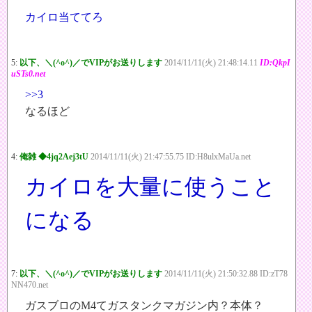
カイロ当ててろ
5:
以下、＼(^o^)／でVIPがお送りします
2014/11/11(火) 21:48:14.11
ID:QkpI
uSTs0.net
>>3
なるほど
4:
俺雑 ◆4jq2Aej3tU
2014/11/11(火) 21:47:55.75 ID:H8ulxMaUa.net
カイロを大量に使うこと
になる
7:
以下、＼(^o^)／でVIPがお送りします
2014/11/11(火) 21:50:32.88 ID:zT78
NN470.net
ガスブロのM4てガスタンクマガジン内？本体？