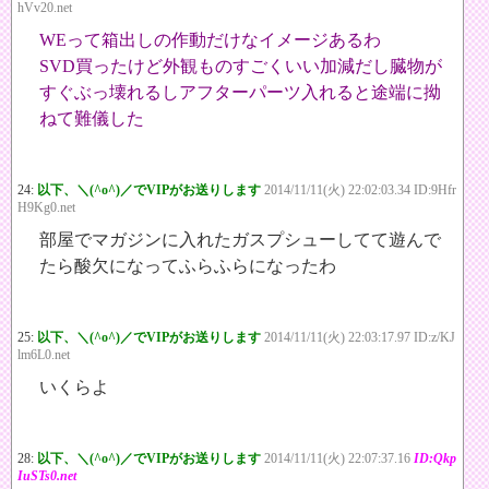
hVv20.net
WEって箱出しの作動だけなイメージあるわ
SVD買ったけど外観ものすごくいい加減だし臓物が
すぐぶっ壊れるしアフターパーツ入れると途端に拗
ねて難儀した
24:
以下、＼(^o^)／でVIPがお送りします
2014/11/11(火) 22:02:03.34 ID:9Hfr
H9Kg0.net
部屋でマガジンに入れたガスプシューしてて遊んで
たら酸欠になってふらふらになったわ
25:
以下、＼(^o^)／でVIPがお送りします
2014/11/11(火) 22:03:17.97 ID:z/KJ
lm6L0.net
いくらよ
28:
以下、＼(^o^)／でVIPがお送りします
2014/11/11(火) 22:07:37.16
ID:Qkp
IuSTs0.net