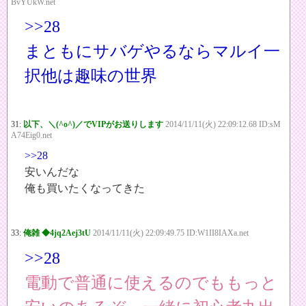
BvYUkW.net
>>28
まともにサバゲやるならマルイ一
択他は趣味の世界
31:
以下、＼(^o^)／でVIPがお送りします
2014/11/11(火) 22:09:12.68 ID:sM
A74Eig0.net
>>28
安いんだな
俺も買いたくなってきた
33:
俺雑 ◆4jq2Aej3tU
2014/11/11(火) 22:09:49.75 ID:W1II8IAXa.net
>>28
電動で普通に使えるのでももっと