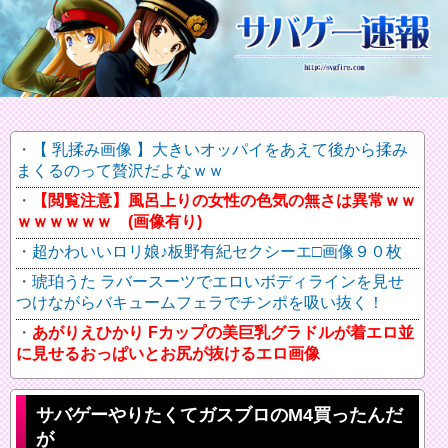
【 乳揉み画像 】大きいオッパイをあえて後から揉み
まくるのって贅沢だよなｗｗ
【閲覧注意】風呂上りの女性の色気の無さは異常ｗｗ
ｗｗｗｗｗｗ (画像有り)
超かわいいロリ娘♪板野有紀セクシーエ□画像９０枚
琥珀うた ラバースーツでエロいボディラインを見せ
つけながらバキュームフェラでチンポを吸い抜く！
あがりえひかり Fカップの美巨乳グラドルが着エロ並
に見せるおっぱいとお尻が抜けるエロ画像
サバゲーやりたくてガスブロのM4買ったんだ
が