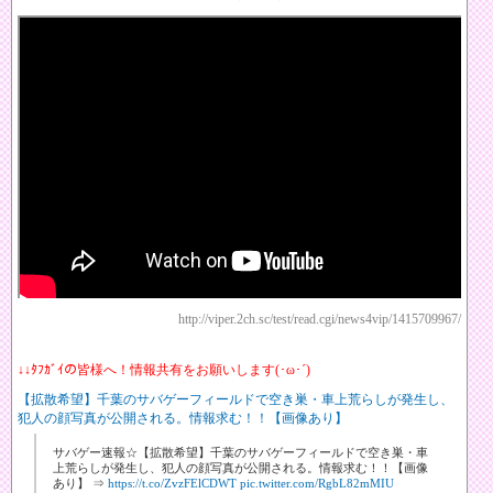
http://viper.2ch.sc/test/read.cgi/news4vip/1415709967/
↓↓ﾀﾌｶﾞｲの皆様へ！情報共有をお願いします(･ω･´)
【拡散希望】千葉のサバゲーフィールドで空き巣・車上荒らしが発生し、
犯人の顔写真が公開される。情報求む！！【画像あり】
サバゲー速報☆【拡散希望】千葉のサバゲーフィールドで空き巣・車
上荒らしが発生し、犯人の顔写真が公開される。情報求む！！【画像
あり】 ⇒
https://t.co/ZvzFElCDWT
pic.twitter.com/RgbL82mMIU