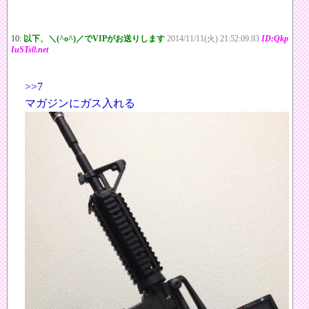
10:
以下、＼(^o^)／でVIPがお送りします
2014/11/11(火) 21:52:09.93
ID:Qkp
IuSTs0.net
>>7
マガジンにガス入れる