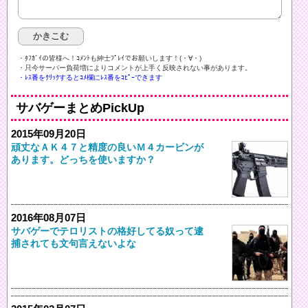
・ﾀﾌｶﾞｲの皆様へ！ｺﾒﾝﾄも紳士ﾌﾟﾚｲでお願いします！(・∀・)ゞ
・只今サーバー負荷増によりコメントが上手く反映されない事があります。
・ﾚｽ番をｸﾘｯｸするとｺﾒ欄にﾚｽ番をｺﾋﾟｰできます
サバゲーまとめPickUp
2015年09月20日
頑丈なＡＫ４７と精度の良いＭ４カービンが
あります。どっちを使いますか？
2016年08月07日
サバゲーでテロリストの格好してる奴って逮
捕されても文句言えないよな