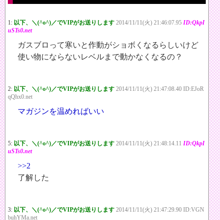
1:
以下、＼(^o^)／でVIPがお送りします
2014/11/11(火) 21:46:07.95
ID:QkpI
uSTs0.net
ガスブロって寒いと作動がショボくなるらしいけど
使い物にならないレベルまで動かなくなるの？
2:
以下、＼(^o^)／でVIPがお送りします
2014/11/11(火) 21:47:08.40 ID:EJoR
qQhx0.net
マガジンを温めればいい
5:
以下、＼(^o^)／でVIPがお送りします
2014/11/11(火) 21:48:14.11
ID:QkpI
uSTs0.net
>>2
了解した
3:
以下、＼(^o^)／でVIPがお送りします
2014/11/11(火) 21:47:29.90 ID:VGN
buhYMa.net