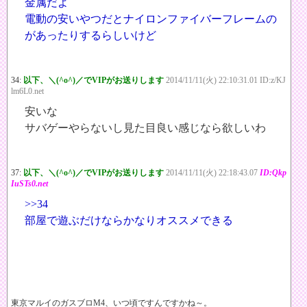
金属だよ
電動の安いやつだとナイロンファイバーフレームの
があったりするらしいけど
34:
以下、＼(^o^)／でVIPがお送りします
2014/11/11(火) 22:10:31.01 ID:z/KJ
lm6L0.net
安いな
サバゲーやらないし見た目良い感じなら欲しいわ
37:
以下、＼(^o^)／でVIPがお送りします
2014/11/11(火) 22:18:43.07
ID:Qkp
IuSTs0.net
>>34
部屋で遊ぶだけならかなりオススメできる
東京マルイのガスブロM4、いつ頃ですんですかね～。