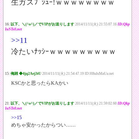
生ガスﾌﾞｼｭｰ!ｗｗｗｗｗｗｗｗ
16:
以下、＼(^o^)／でVIPがお送りします
2014/11/11(火) 21:55:07.16
ID:Qkp
IuSTs0.net
>>11
冷たいﾅｯｼｰｗｗｗｗｗｗｗｗｗ
15:
俺雑 ◆4jq2Aej3tU
2014/11/11(火) 21:54:47.19 ID:H8ulxMaUa.net
KSCかと思ったらKAかい
21:
以下、＼(^o^)／でVIPがお送りします
2014/11/11(火) 21:59:02.60
ID:Qkp
IuSTs0.net
>>15
めちゃ安かったからつい……