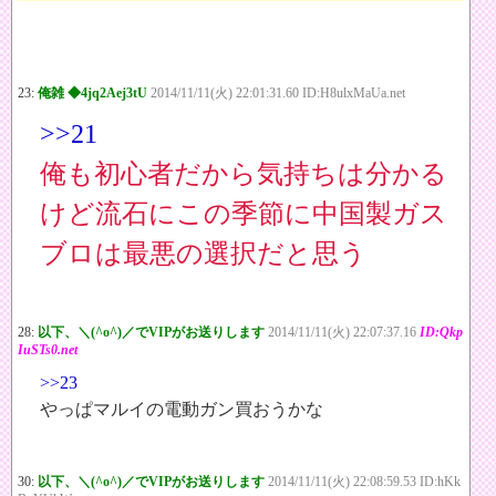
23:
俺雑 ◆4jq2Aej3tU
2014/11/11(火) 22:01:31.60 ID:H8ulxMaUa.net
>>21
俺も初心者だから気持ちは分かる
けど流石にこの季節に中国製ガス
ブロは最悪の選択だと思う
28:
以下、＼(^o^)／でVIPがお送りします
2014/11/11(火) 22:07:37.16
ID:Qkp
IuSTs0.net
>>23
やっぱマルイの電動ガン買おうかな
30:
以下、＼(^o^)／でVIPがお送りします
2014/11/11(火) 22:08:59.53 ID:hKk