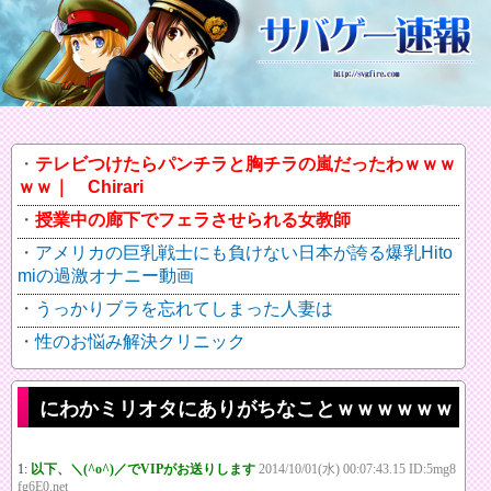
テレビつけたらパンチラと胸チラの嵐だったわｗｗｗ
ｗｗ｜ Chirari
授業中の廊下でフェラさせられる女教師
アメリカの巨乳戦士にも負けない日本が誇る爆乳Hito
miの過激オナニー動画
うっかりブラを忘れてしまった人妻は
性のお悩み解決クリニック
にわかミリオタにありがちなことｗｗｗｗｗｗ
1:
以下、＼(^o^)／でVIPがお送りします
2014/10/01(水) 00:07:43.15 ID:5mg8
fg6E0.net