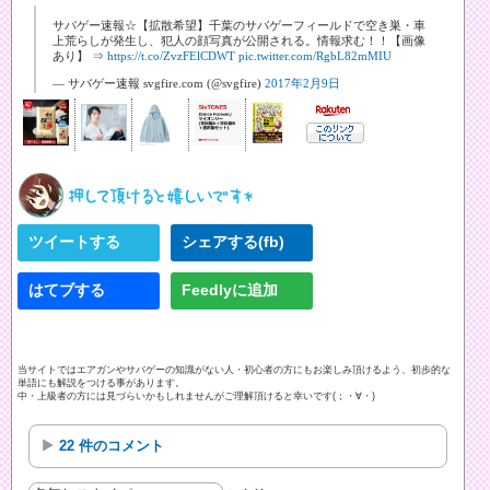
サバゲー速報☆【拡散希望】千葉のサバゲーフィールドで空き巣・車
上荒らしが発生し、犯人の顔写真が公開される。情報求む！！【画像
あり】 ⇒
https://t.co/ZvzFElCDWT
pic.twitter.com/RgbL82mMIU
— サバゲー速報 svgfire.com (@svgfire)
2017年2月9日
ツイートする
シェアする(fb)
はてブする
Feedlyに追加
当サイトではエアガンやサバゲーの知識がない人・初心者の方にもお楽しみ頂けるよう、初歩的な
単語にも解説をつける事があります。
中・上級者の方には見づらいかもしれませんがご理解頂けると幸いです(；・∀・)
22 件のコメント