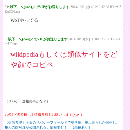
31:
以下、＼(^o^)／でVIPがお送りします
2014/10/01(水) 01:10:32.38 ID:lmJ5
Ko3Q0.net
WoTやってる
3:
以下、＼(^o^)／でVIPがお送りします
2014/10/01(水) 00:08:57.73 ID:u5caC
c+U0.net
wikipediaもしくは類似サイトをど
や顔でコピペ
（サバゲー速報の事かな？）
↓↓ﾀﾌｶﾞｲの皆様へ！情報共有をお願いします(･ω･´)
【拡散希望】千葉のサバゲーフィールドで空き巣・車上荒らしが発生し、
犯人の顔写真が公開される。情報求む！！【画像あり】