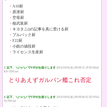
・A10厨
・原潜厨
・空母厨
・核武装厨
・キヨタニ()の記事を真に受ける厨
・プルバック厨
・F22厨
・小銃の値段厨
・ライセンス生産厨
2:
以下、＼(^o^)／でVIPがお送りします
2014/10/01(水) 00:08:31.29 ID:MmI
K9+5D0.net
とりあえずガルパン艦これ否定
4:
以下、＼(^o^)／でVIPがお送りします
2014/10/01(水) 00:09:06.65 ID:NSiG
XyTh0.net