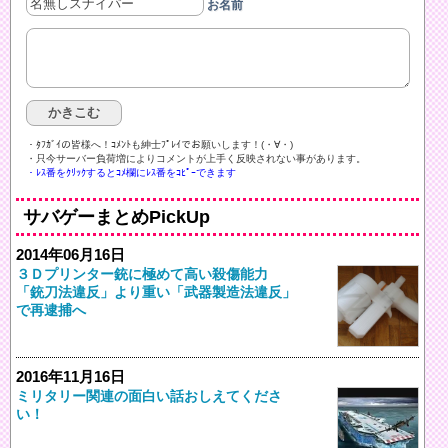
お名前
・ﾀﾌｶﾞｲの皆様へ！ｺﾒﾝﾄも紳士ﾌﾟﾚｲでお願いします！(・∀・)ゞ
・只今サーバー負荷増によりコメントが上手く反映されない事があります。
・ﾚｽ番をｸﾘｯｸするとｺﾒ欄にﾚｽ番をｺﾋﾟｰできます
サバゲーまとめPickUp
2014年06月16日
３Ｄプリンター銃に極めて高い殺傷能力
「銃刀法違反」より重い「武器製造法違反」
で再逮捕へ
2016年11月16日
ミリタリー関連の面白い話おしえてくださ
い！