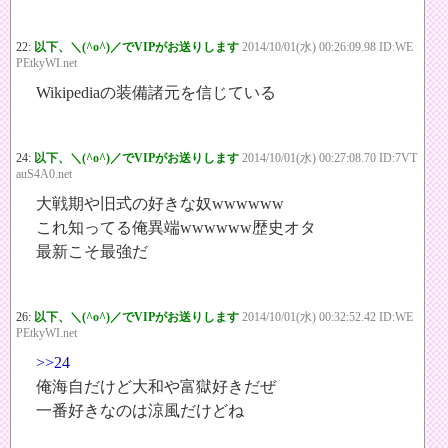
22:
以下、＼(^o^)／でVIPがお送りします
2014/10/01(水) 00:26:09.98 ID:WE
PEtkyWI.net
Wikipediaの装備諸元を信じている
24:
以下、＼(^o^)／でVIPがお送りします
2014/10/01(水) 00:27:08.70 ID:7VT
auS4A0.net
大戦期や旧式の好きな奴wwwwww
これ知ってる俺異端wwwwww歴史オタ
最新こそ最強だ
26:
以下、＼(^o^)／でVIPがお送りします
2014/10/01(水) 00:32:52.42 ID:WE
PEtkyWI.net
>>24
俺海自だけど大和や富獄好きだぜ
一番好きなのは涼風だけどね