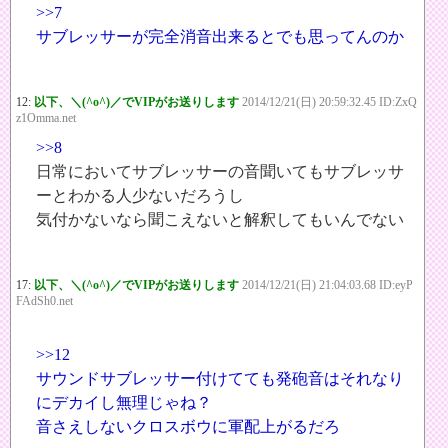
>>7
サブレッサーが完全消音出来るとでも思ってんのか
12:
以下、＼(^o^)／でVIPがお送りします
2014/12/21(日) 20:59:32.45 ID:ZxQ
z1Omma.net
>>8
日常においてサブレッサーの音聞いてもサブレッサ
ーとわかる人少ないだろうし
気付かないなら聞こえないと解釈してもいんでない
17:
以下、＼(^o^)／でVIPがお送りします
2014/12/21(日) 21:04:03.68 ID:eyP
FAdSh0.net
>>12
サウンドサブレッサー付けてても発砲音はそれなり
にデカイし無理じゃね？
音さえしないクロスボウに軍配上がるだろ