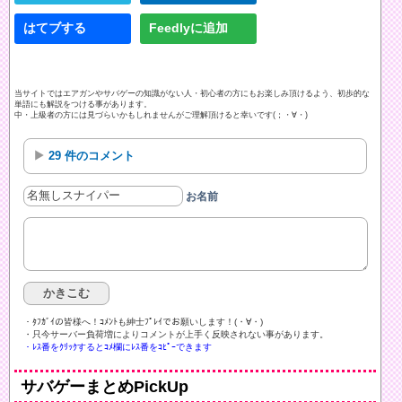
はてブする
Feedlyに追加
当サイトではエアガンやサバゲーの知識がない人・初心者の方にもお楽しみ頂けるよう、初歩的な
単語にも解説をつける事があります。
中・上級者の方には見づらいかもしれませんがご理解頂けると幸いです(；・∀・)
29 件のコメント
お名前
・ﾀﾌｶﾞｲの皆様へ！ｺﾒﾝﾄも紳士ﾌﾟﾚｲでお願いします！(・∀・)ゞ
・只今サーバー負荷増によりコメントが上手く反映されない事があります。
・ﾚｽ番をｸﾘｯｸするとｺﾒ欄にﾚｽ番をｺﾋﾟｰできます
サバゲーまとめPickUp