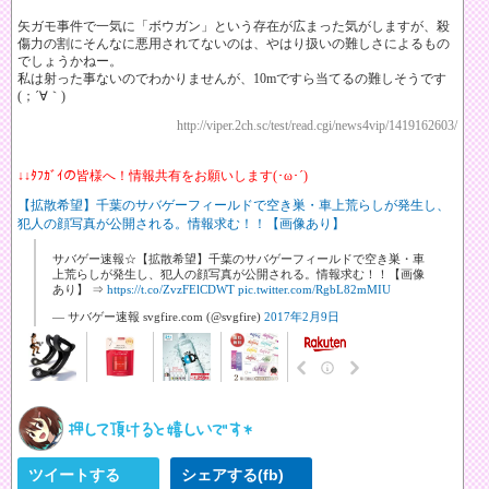
矢ガモ事件で一気に「ボウガン」という存在が広まった気がしますが、殺
傷力の割にそんなに悪用されてないのは、やはり扱いの難しさによるもの
でしょうかねー。
私は射った事ないのでわかりませんが、10mですら当てるの難しそうです
(；´∀｀)
http://viper.2ch.sc/test/read.cgi/news4vip/1419162603/
↓↓ﾀﾌｶﾞｲの皆様へ！情報共有をお願いします(･ω･´)
【拡散希望】千葉のサバゲーフィールドで空き巣・車上荒らしが発生し、
犯人の顔写真が公開される。情報求む！！【画像あり】
サバゲー速報☆【拡散希望】千葉のサバゲーフィールドで空き巣・車
上荒らしが発生し、犯人の顔写真が公開される。情報求む！！【画像
あり】 ⇒
https://t.co/ZvzFElCDWT
pic.twitter.com/RgbL82mMIU
— サバゲー速報 svgfire.com (@svgfire)
2017年2月9日
ツイートする
シェアする(fb)