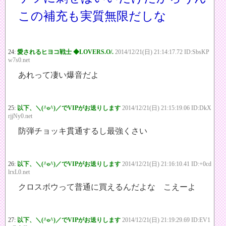
この補充も実質無限だしな
24:
愛されるヒヨコ戦士 ◆LOVERS.O/.
2014/12/21(日) 21:14:17.72 ID:SbsKP
w7s0.net
あれって凄い爆音だよ
25:
以下、＼(^o^)／でVIPがお送りします
2014/12/21(日) 21:15:19.06 ID:DkX
rjjNy0.net
防弾チョッキ貫通するし最強くさい
26:
以下、＼(^o^)／でVIPがお送りします
2014/12/21(日) 21:16:10.41 ID:+0cd
lrxL0.net
クロスボウって普通に買えるんだよな こえーよ
27:
以下、＼(^o^)／でVIPがお送りします
2014/12/21(日) 21:19:29.69 ID:EV1