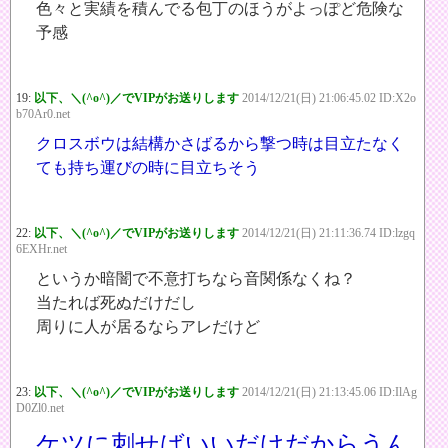
色々と実績を積んでる包丁のほうがよっぽど危険な
予感
19:
以下、＼(^o^)／でVIPがお送りします
2014/12/21(日) 21:06:45.02 ID:X2o
b70Ar0.net
クロスボウは結構かさばるから撃つ時は目立たなく
ても持ち運びの時に目立ちそう
22:
以下、＼(^o^)／でVIPがお送りします
2014/12/21(日) 21:11:36.74 ID:lzgq
6EXHr.net
というか暗闇で不意打ちなら音関係なくね？
当たれば死ぬだけだし
周りに人が居るならアレだけど
23:
以下、＼(^o^)／でVIPがお送りします
2014/12/21(日) 21:13:45.06 ID:IlAg
D0Zl0.net
ケツに刺せばいいだけだからうん