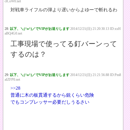
ctCoW0.net
対戦車ライフルの弾より遅いからよゆーで斬れるわ
28:
以下、＼(^o^)／でVIPがお送りします
2014/12/21(日) 21:20:30.13 ID:xxH
aBQ4G0.net
工事現場で使ってる釘バーンって
するのは？
29:
以下、＼(^o^)／でVIPがお送りします
2014/12/21(日) 21:21:56.88 ID:Pm8
aIZFP0.net
>>28
普通に木の板貫通するから銃くらい危険
でもコンプレッサー必要だしうるさい