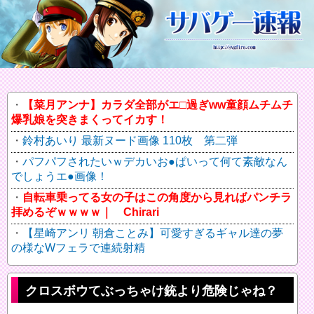
【菜月アンナ】カラダ全部がエ□過ぎww童顔ムチムチ
爆乳娘を突きまくってイカす！
鈴村あいり 最新ヌード画像 110枚 第二弾
パフパフされたいｗデカいお●ぱいって何て素敵なん
でしょうエ●画像！
自転車乗ってる女の子はこの角度から見ればパンチラ
拝めるぞｗｗｗｗ｜ Chirari
【星崎アンリ 朝倉ことみ】可愛すぎるギャル達の夢
の様なWフェラで連続射精
クロスボウてぶっちゃけ銃より危険じゃね？