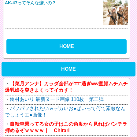
AK-47ってそんな強いの？
HOME
HOME
【菜月アンナ】カラダ全部がエ□過ぎww童顔ムチムチ
爆乳娘を突きまくってイカす！
鈴村あいり 最新ヌード画像 110枚 第二弾
パフパフされたいｗデカいお●ぱいって何て素敵なん
でしょうエ●画像！
自転車乗ってる女の子はこの角度から見ればパンチラ
拝めるぞｗｗｗｗ｜ Chirari