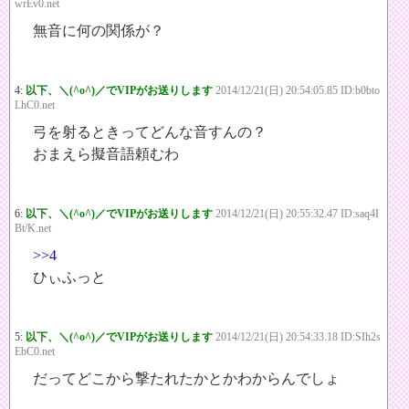
wrEv0.net
無音に何の関係が？
4:
以下、＼(^o^)／でVIPがお送りします
2014/12/21(日) 20:54:05.85 ID:b0bto
LhC0.net
弓を射るときってどんな音すんの？
おまえら擬音語頼むわ
6:
以下、＼(^o^)／でVIPがお送りします
2014/12/21(日) 20:55:32.47 ID:saq4I
Bt/K.net
>>4
ひぃふっと
5:
以下、＼(^o^)／でVIPがお送りします
2014/12/21(日) 20:54:33.18 ID:SIh2s
EbC0.net
だってどこから撃たれたかとかわからんでしょ