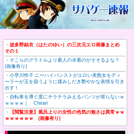
波多野結衣（はたのゆい）の三次元エロ画像まとめ
その１
そこらのグラドルより素人の水着のがそそるよな？
(画像有り)
小早川怜子 ニーハイパンストがエロい美熟女をディ
ーラーが玉を扱うように揉みしだき艶やかな表情を引き
出す！
自転車を漕ぐ度にチラチラみえるパンツが堪らないｗ
ｗｗｗｗ｜ Chirari
【閲覧注意】風呂上りの女性の色気の無さは異常ｗｗ
ｗｗｗｗｗｗ (画像有り)