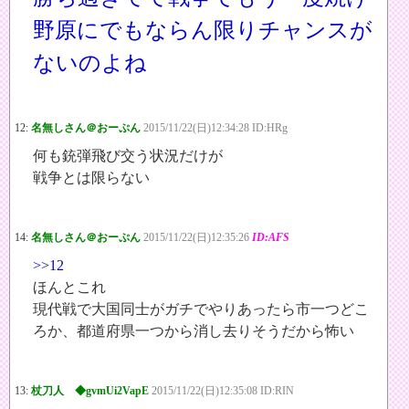
野原にでもならん限りチャンスが
ないのよね
12:
名無しさん＠おーぷん
2015/11/22(日)12:34:28 ID:HRg
何も銃弾飛び交う状況だけが
戦争とは限らない
14:
名無しさん＠おーぷん
2015/11/22(日)12:35:26
ID:AFS
>>12
ほんとこれ
現代戦で大国同士がガチでやりあったら市一つどこ
ろか、都道府県一つから消し去りそうだから怖い
13:
杖刀人 ◆gvmUi2VapE
2015/11/22(日)12:35:08 ID:RIN