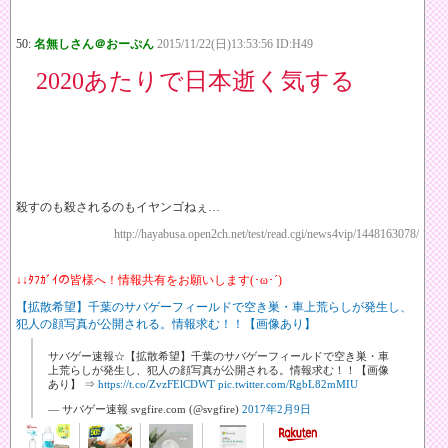
50:
名無しさん＠おーぷん
2015/11/22(日)13:53:56 ID:H49
2020あたりで日本逝く気する
殺すのも殺されるのもイヤンゴねぇ…
http://hayabusa.open2ch.net/test/read.cgi/news4vip/1448163078/
↓↓ﾀﾌｶﾞｲの皆様へ！情報共有をお願いします(･ω･´)
【拡散希望】千葉のサバゲーフィールドで空き巣・車上荒らしが発生し、
犯人の顔写真が公開される。情報求む！！【画像あり】
サバゲー速報☆【拡散希望】千葉のサバゲーフィールドで空き巣・車
上荒らしが発生し、犯人の顔写真が公開される。情報求む！！【画像
あり】 ⇒
https://t.co/ZvzFElCDWT
pic.twitter.com/RgbL82mMIU
— サバゲー速報 svgfire.com (@svgfire)
2017年2月9日