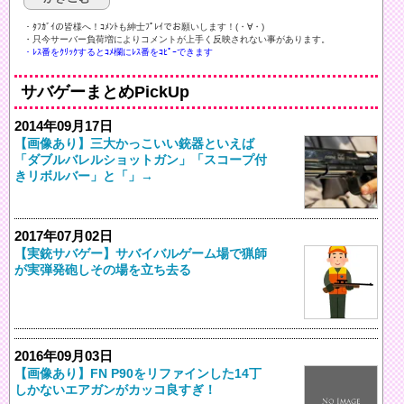
・ﾀﾌｶﾞｲの皆様へ！ｺﾒﾝﾄも紳士ﾌﾟﾚｲでお願いします！(・∀・)ゞ
・只今サーバー負荷増によりコメントが上手く反映されない事があります。
・ﾚｽ番をｸﾘｯｸするとｺﾒ欄にﾚｽ番をｺﾋﾟｰできます
サバゲーまとめPickUp
2014年09月17日
【画像あり】三大かっこいい銃器といえば
「ダブルバレルショットガン」「スコープ付
きリボルバー」と「」→
2017年07月02日
【実銃サバゲー】サバイバルゲーム場で猟師
が実弾発砲しその場を立ち去る
2016年09月03日
【画像あり】FN P90をリファインした14丁
しかないエアガンがカッコ良すぎ！