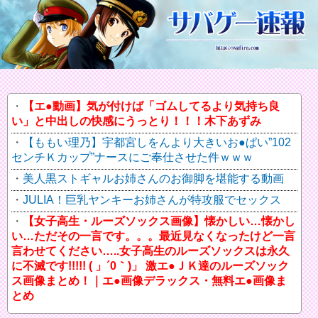
【エ●動画】気が付けば「ゴムしてるより気持ち良
い」と中出しの快感にうっとり！！！木下あずみ
【ももい理乃】宇都宮しをんより大きいお●ぱい”102
センチＫカップ”ナースにご奉仕させた件ｗｗｗ
美人黒ストギャルお姉さんのお御脚を堪能する動画
JULIA！巨乳ヤンキーお姉さんが特攻服でセックス
【女子高生・ルーズソックス画像】懐かしい…懐かし
い…ただその一言です。。。最近見なくなったけど一言
言わせてください…..女子高生のルーズソックスは永久
に不滅です!!!!! ( 」´0｀)」 激エ●ＪＫ達のルーズソック
ス画像まとめ！｜エ●画像デラックス・無料エ●画像ま
とめ