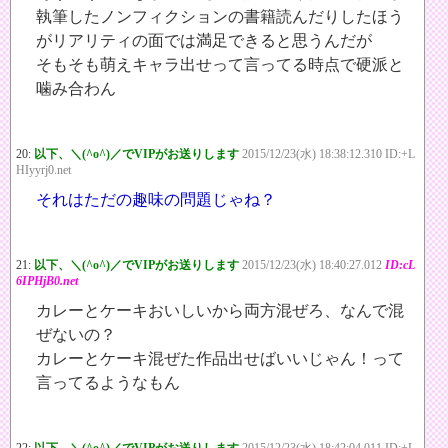
執筆したノンフィクションの書籍読んだりしたほう
がリアリティの面では満足できると思うんだが
そもそも萌えキャラ出せって言ってる時点で硬派と
噛み合わん
20:
以下、＼(^o^)／でVIPがお送りします
2015/12/23(水) 18:38:12.310 ID:+L
HIyyrj0.net
それはただの趣味の問題じゃね？
21:
以下、＼(^o^)／でVIPがお送りします
2015/12/23(水) 18:40:27.012
ID:cL
6IPHjB0.net
カレーとケーキおいしいから両方混ぜろ、なんで混
ぜないの？
カレーとケーキ混ぜた作品出せばいいじゃん！って
言ってるようなもん