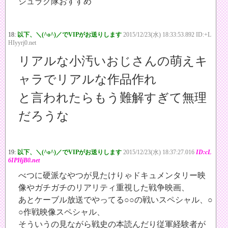
シュラク隊おすすめ
18:
以下、＼(^o^)／でVIPがお送りします
2015/12/23(水) 18:33:53.892 ID:+L
HIyyrj0.net
リアルな小汚いおじさんの萌えキ
ャラでリアルな作品作れ
と言われたらもう難解すぎて無理
だろうな
19:
以下、＼(^o^)／でVIPがお送りします
2015/12/23(水) 18:37:27.016
ID:cL
6IPHjB0.net
べつに硬派なやつが見たけりゃドキュメンタリー映
像やガチガチのリアリティ重視した戦争映画、
あとケーブル放送でやってる○○の戦いスペシャル、○
○作戦映像スペシャル、
そういうの見ながら戦史の本読んだり従軍経験者が