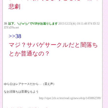
悲劇
39:
以下、＼(^o^)／でVIPがお送りします
2015/12/23(水) 19:11:48.974 ID:52
ZIYzD9a.net
>>38
マジ？サバゲサークルだと闇落ち
とか普通なの？
ゆら公はレアケースだから…（震え声）
なお沼落ちは普通なもよう
http://viper.2ch.sc/test/read.cgi/news4vip/1450862599/