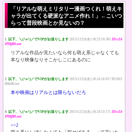
「リアルな萌えミリタリー漫画つくれ！萌えキ
ャラが出てくる硬派なアニメ作れ！」←こいつ
らって普段映画とか見ないの？
1:
以下、＼(^o^)／でVIPがお送りします
2015/12/23(水) 18:23:19.501
ID:cL6
IPHjB0.net
リアルな作品が見たいなら何も萌え系じゃなくても
本なり映像なりそこかしこにあるのに
2:
以下、＼(^o^)／でVIPがお送りします
2015/12/23(水) 18:24:16.917 ID:lSO
00le00.net
本や映画はリアルとは限らないだろ
4:
以下、＼(^o^)／でVIPがお送りします
2015/12/23(水) 18:24:53.171
ID:cL6
IPHjB0.net
>>2