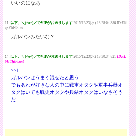
いいのになあ
11:
以下、＼(^o^)／でVIPがお送りします
2015/12/23(水) 18:28:04.380 ID:E6l
qxYhN0.net
ガルパンみたいな？
14:
以下、＼(^o^)／でVIPがお送りします
2015/12/23(水) 18:30:34.821
ID:cL
6IPHjB0.net
>>11
ガルパンはうまく混ぜたと思う
でもあれが好きな人の中に戦車オタクや軍事兵器オ
タクはいても戦史オタクや兵站オタクはいなさそう
だ