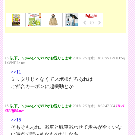
15:
以下、＼(^o^)／でVIPがお送りします
2015/12/23(水) 18:30:55.179 ID:Sq
LaVNDLa.net
>>11
ミリタリじゃなくてスポ根だろあれは
ご都合カーボンに超機動とか
16:
以下、＼(^o^)／でVIPがお送りします
2015/12/23(水) 18:32:47.804
ID:cL
6IPHjB0.net
>>15
そもそもあれ、戦車と戦車戦わせて歩兵が全くいな
い時点で競技的なものだしなあ