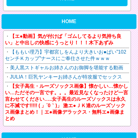
HOME
【エ●動画】気が付けば「ゴムしてるより気持ち良
い」と中出しの快感にうっとり！！！木下あずみ
【ももい理乃】宇都宮しをんより大きいお●ぱい”102
センチＫカップ”ナースにご奉仕させた件ｗｗｗ
美人黒ストギャルお姉さんのお御脚を堪能する動画
JULIA！巨乳ヤンキーお姉さんが特攻服でセックス
【女子高生・ルーズソックス画像】懐かしい…懐かし
い…ただその一言です。。。最近見なくなったけど一言
言わせてください…..女子高生のルーズソックスは永久
に不滅です!!!!! ( 」´0｀)」 激エ●ＪＫ達のルーズソック
ス画像まとめ！｜エ●画像デラックス・無料エ●画像ま
とめ