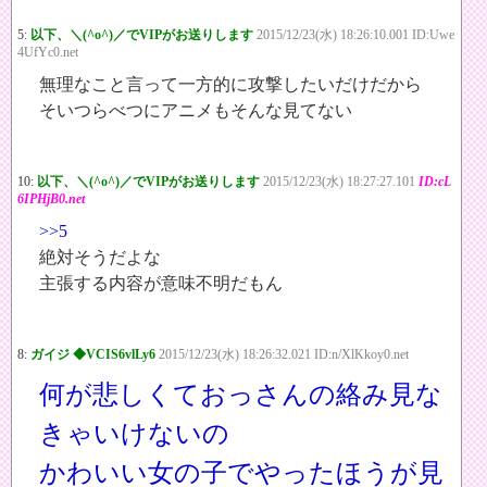
5:
以下、＼(^o^)／でVIPがお送りします
2015/12/23(水) 18:26:10.001 ID:Uwe
4UfYc0.net
無理なこと言って一方的に攻撃したいだけだから
そいつらべつにアニメもそんな見てない
10:
以下、＼(^o^)／でVIPがお送りします
2015/12/23(水) 18:27:27.101
ID:cL
6IPHjB0.net
>>5
絶対そうだよな
主張する内容が意味不明だもん
8:
ガイジ ◆VCIS6vlLy6
2015/12/23(水) 18:26:32.021 ID:n/XlKkoy0.net
何が悲しくておっさんの絡み見な
きゃいけないの
かわいい女の子でやったほうが見