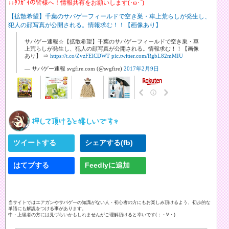
↓↓ﾀﾌｶﾞｲの皆様へ！情報共有をお願いします(･ω･´)
【拡散希望】千葉のサバゲーフィールドで空き巣・車上荒らしが発生し、
犯人の顔写真が公開される。情報求む！！【画像あり】
サバゲー速報☆【拡散希望】千葉のサバゲーフィールドで空き巣・車
上荒らしが発生し、犯人の顔写真が公開される。情報求む！！【画像
あり】 ⇒
https://t.co/ZvzFElCDWT
pic.twitter.com/RgbL82mMIU
— サバゲー速報 svgfire.com (@svgfire)
2017年2月9日
ツイートする
シェアする(fb)
はてブする
Feedlyに追加
当サイトではエアガンやサバゲーの知識がない人・初心者の方にもお楽しみ頂けるよう、初歩的な
単語にも解説をつける事があります。
中・上級者の方には見づらいかもしれませんがご理解頂けると幸いです(；・∀・)