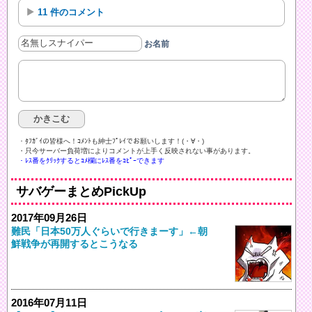
11 件のコメント
お名前
・ﾀﾌｶﾞｲの皆様へ！ｺﾒﾝﾄも紳士ﾌﾟﾚｲでお願いします！(・∀・)ゞ
・只今サーバー負荷増によりコメントが上手く反映されない事があります。
・ﾚｽ番をｸﾘｯｸするとｺﾒ欄にﾚｽ番をｺﾋﾟｰできます
サバゲーまとめPickUp
2017年09月26日
難民「日本50万人ぐらいで行きまーす」←朝
鮮戦争が再開するとこうなる
2016年07月11日