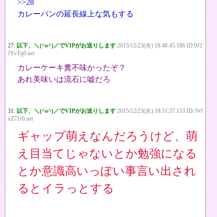
>>28
カレーパンの延長線上な気もする
27:
以下、＼(^o^)／でVIPがお送りします
2015/12/23(水) 18:48:45.186 ID:9J2
JYvTq0.net
カレーケーキ糞不味かったぞ？
あれ美味いは流石に嘘だろ
31:
以下、＼(^o^)／でVIPがお送りします
2015/12/23(水) 18:51:37.153 ID:/Wf
xZ71r0.net
ギャップ萌えなんだろうけど、萌
え目当てじゃないとか勉強になる
とか意識高いっぽい事言い出され
るとイラっとする