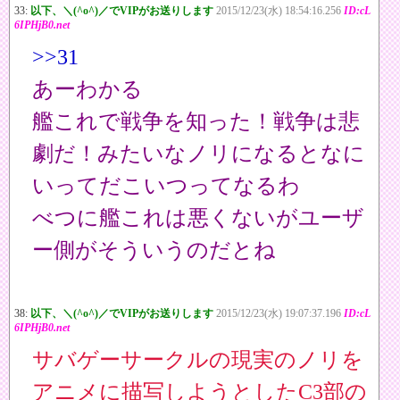
33:
以下、＼(^o^)／でVIPがお送りします
2015/12/23(水) 18:54:16.256
ID:cL
6IPHjB0.net
>>31
あーわかる
艦これで戦争を知った！戦争は悲
劇だ！みたいなノリになるとなに
いってだこいつってなるわ
べつに艦これは悪くないがユーザ
ー側がそういうのだとね
38:
以下、＼(^o^)／でVIPがお送りします
2015/12/23(水) 19:07:37.196
ID:cL
6IPHjB0.net
サバゲーサークルの現実のノリを
アニメに描写しようとしたC3部の