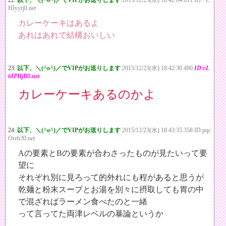
22:
以下、＼(^o^)／でVIPがお送りします
2015/12/23(水) 18:42:04.011 ID:+L
HIyyrj0.net
カレーケーキはあるよ
あれはあれで結構おいしい
23:
以下、＼(^o^)／でVIPがお送りします
2015/12/23(水) 18:42:30.490
ID:cL
6IPHjB0.net
カレーケーキあるのかよ
24:
以下、＼(^o^)／でVIPがお送りします
2015/12/23(水) 18:43:35.358 ID:pqc
Oreh30.net
Aの要素とBの要素が合わさったものが見たいって要
望に
それぞれ別に見ろって的外れにも程があると思うが
乾麺と粉末スープとお湯を別々に摂取しても胃の中
で混ざればラーメン食べたのと一緒
って言ってた両津レベルの暴論というか