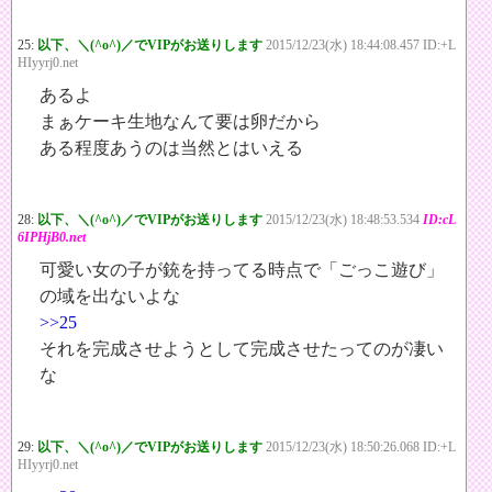
25:
以下、＼(^o^)／でVIPがお送りします
2015/12/23(水) 18:44:08.457 ID:+L
HIyyrj0.net
あるよ
まぁケーキ生地なんて要は卵だから
ある程度あうのは当然とはいえる
28:
以下、＼(^o^)／でVIPがお送りします
2015/12/23(水) 18:48:53.534
ID:cL
6IPHjB0.net
可愛い女の子が銃を持ってる時点で「ごっこ遊び」
の域を出ないよな
>>25
それを完成させようとして完成させたってのが凄い
な
29:
以下、＼(^o^)／でVIPがお送りします
2015/12/23(水) 18:50:26.068 ID:+L
HIyyrj0.net