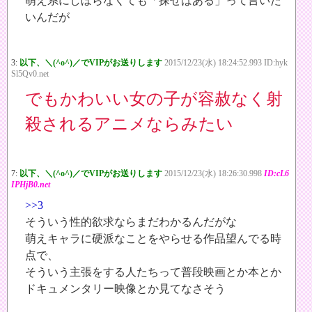
萌え系にしぼらなくても「探せばある」って言いた
いんだが
3:
以下、＼(^o^)／でVIPがお送りします
2015/12/23(水) 18:24:52.993 ID:hyk
Sl5Qv0.net
でもかわいい女の子が容赦なく射
殺されるアニメならみたい
7:
以下、＼(^o^)／でVIPがお送りします
2015/12/23(水) 18:26:30.998
ID:cL6
IPHjB0.net
>>3
そういう性的欲求ならまだわかるんだがな
萌えキャラに硬派なことをやらせる作品望んでる時
点で、
そういう主張をする人たちって普段映画とか本とか
ドキュメンタリー映像とか見てなさそう