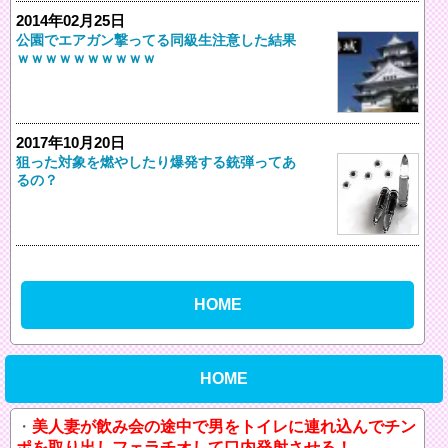
2014年02月25日
公園でエアガン撃ってる同級生注意した結果
ｗｗｗｗｗｗｗｗｗｗ
2017年10月20日
狙った対象を燃やしたり爆発する銃弾ってあ
るの？
HOME
HOME
美人妻が飲み会の途中で男をトイレに連れ込んでチン
ポを取り出しフェラチオして口内発射させる！