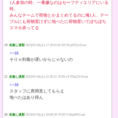
1人参加の時、一番嫌なのはセーフティエリアにいる
時。
みんなチームで荷物とかまとめてるのに俺1人、テー
ブルにも荷物置けずに地べたに荷物置いてぽちぽち
スマホ弄ってる
19:
名無し迷彩
2016/01/16(土) 17:28:45.65 ID:OCp0TZyv0.net
>>18
そりゃ到着が遅いからじゃないの
21:
名無し迷彩
2016/01/16(土) 21:30:21.70 ID:yYTDmZYv0.net
>>18
スタッフに席用意してもらえ
地べたはあり得ん
20:
名無し迷彩
2016/01/16(土) 20:08:29.79 ID:V5ihuI0SO.net