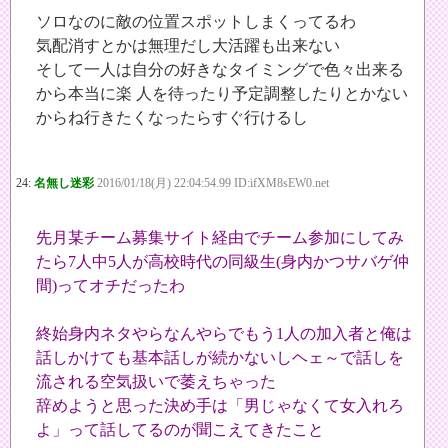
ソロなのに敵の位置スポットしまくってるわ
気配消すとかは無理だし大活躍も出来ない
そして一人は自分の好きなタイミングで色々出来る
から本当に楽 人を待ったり予定調整したりとかない
からね行きたくなったらすぐ行けるし
24:
名無し迷彩
2016/01/18(月) 22:04:54.99 ID:ifXM8sEW0.net
先月某チーム募集サイト経由でチーム参加にしてみ
たら7人中5人が高校時代の同級生(身内かつサバゲ仲
間)ってオチだったわ
終始身内ネタやらなんやらでもう1人の加入者と俺は
話しかけても基本話しが続かないしヘェ～で話しを
流される空気扱いで萎えちゃった
辞めようと思った決め手は「男じゃなくて女入れろ
よ」って話してるのが聞こえてきたこと