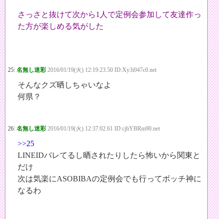
さっさと抜けて次から1人で定例会参加して友達作っ
た方が楽しめる気がした
25:
名無し迷彩
2016/01/19(火) 12:19:23.50 ID:Xy3i947c0.net
そんなクズ晒しちゃいなよ
何県？
26:
名無し迷彩
2016/01/19(火) 12:37:02.61 ID:cjhYBRm90.net
>>25
LINEIDバレてるし晒されたりしたら怖いから関東と
だけ
次は気楽にASOBIBAの定例会でも行ってボッチ神に
なるわ