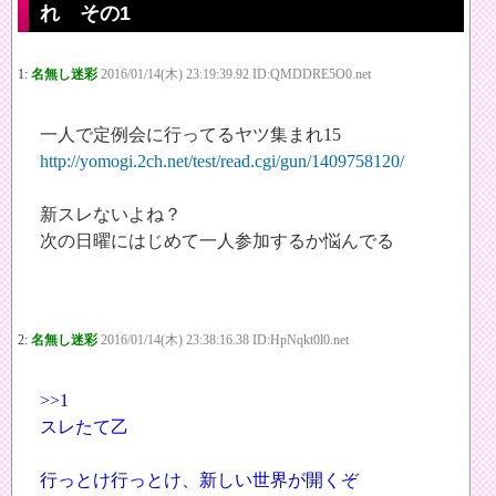
れ その1
1:
名無し迷彩
2016/01/14(木) 23:19:39.92 ID:QMDDRE5O0.net
一人で定例会に行ってるヤツ集まれ15
http://yomogi.2ch.net/test/read.cgi/gun/1409758120/
新スレないよね？
次の日曜にはじめて一人参加するか悩んでる
2:
名無し迷彩
2016/01/14(木) 23:38:16.38 ID:HpNqkt0l0.net
>>1
スレたて乙
行っとけ行っとけ、新しい世界が開くぞ