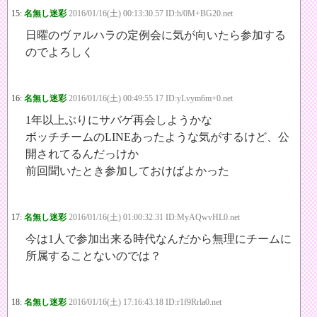
15:
名無し迷彩
2016/01/16(土) 00:13:30.57 ID:h/0M+BG20.net
日曜のヴァルハラの定例会に気が向いたら参加する
のでよろしく
16:
名無し迷彩
2016/01/16(土) 00:49:55.17 ID:yLvym6m+0.net
1年以上ぶりにサバゲ再会しようかな
ボッチチームのLINEあったような気がするけど、公
開されてるんだっけか
前回聞いたとき参加しておけばよかった
17:
名無し迷彩
2016/01/16(土) 01:00:32.31 ID:MyAQwvHL0.net
今は1人で参加出来る時代なんだから無理にチームに
所属することないのでは？
18:
名無し迷彩
2016/01/16(土) 17:16:43.18 ID:r1f9Rrla0.net