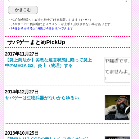
・ﾀﾌｶﾞｲの皆様へ！ｺﾒﾝﾄも紳士ﾌﾟﾚｲでお願いします！(・∀・)ゞ
・只今サーバー負荷増によりコメントが上手く反映されない事があります。
・ﾚｽ番をｸﾘｯｸするとｺﾒ欄にﾚｽ番をｺﾋﾟｰできます
サバゲーまとめPickUp
2017年11月27日
【炎上商法か】劣悪な運営状態に陥って炎上
中のMEGA G3、炎上（物理）する
2014年12月27日
サバゲーは生物兵器がないからゆるい
2013年10月25日
【動画あり】CODの新しいシステムがマジ