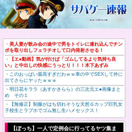
美人妻が飲み会の途中で男をトイレに連れ込んでチン
ポを取り出しフェラチオして口内発射させる！
【エ●動画】気が付けば「ゴムしてるより気持ち良
い」と中出しの快感にうっとり！！！木下あずみ
このおっぱい最高すぎだわｗｗ車の中でSEXして外に
出てさらにヤッたｗｗｗ
明日花キララ（あすかきらら）の三次元エ●画像まと
め その１
【無修正】制服がはち切れそうな天然Ｇカップ巨乳女
子校生とラブホでゴム無し生ハメセックス！
【ぼっち】一人で定例会に行ってるヤツ集ま