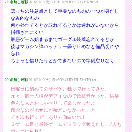
27:
名無し迷彩
2016/01/19(火) 13:01:18.69 ID:dLVxvMX20.net
ぼっちの注意点として重要なのものの一つが身だし
なみ的なもの
何か外れてるとか取れてるとかは連れがいないから
指摘されにくい
最悪ゲーム始まるまでゴーグル装着忘れてるとか
後はマガジン弾バッテリー曇り止めなど備品切れや
忘れ
ちょっと借りたりとかできないので準備怠りなく
29:
名無し迷彩
2016/01/19(火) 15:46:39.43 ID:FfU53+fTO.net
日曜日に初めてのサバゲ、独りで行ってきた。
元々、御一人様がデフォなので抵抗無かった。結構
色んな人とおしゃべりして楽しかったよ。
残念なのが地元民が殆どいなかったこと。
でも次も行くぜ！ありゃ面白いわ！
３ゲーム目と最終ゲームでフラッグ奪えたし、7人も
やっつけられた。