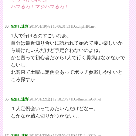
ハマるわ！マジハマるわ！
30:
名無し迷彩
2016/01/19(火) 16:06:31.33 ID:xdttpfHf0.net
1人で行けるのすごいなあ。
自分は最近知り合いに誘われて始めて凄い楽しいか
ら続けたいんだけど予定合わないのよね。
かと言って初心者だから1人で行く勇気はなかなかで
ないし。
北関東で土曜に定例会あってボッチ参戦しやすいと
ころ探すか
36:
名無し迷彩
2016/01/22(金) 12:58:20.97 ID:oBmxwhnG0.net
１人定例会いってみたいんだけどなー。
なかなか踏ん切りがつかない…
37:
名無し迷彩
2016/01/22(金) 17:08:55.65 ID:1LTvLmXG0.net