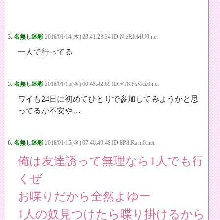
3:
名無し迷彩
2016/01/14(木) 23:41:23.34 ID:NizRIeMU0.net
一人で行ってる
5:
名無し迷彩
2016/01/15(金) 00:48:42.89 ID:+TKFsMcc0.net
ワイも24日に初めてひとりで参加してみようかと思
ってるが不安や…
6:
名無し迷彩
2016/01/15(金) 07:40:49.48 ID:8P8iRavn0.net
俺は友達誘って無理なら1人でも行
くぜ
お喋りだから全然よゆー
1人の奴見つけたら喋り掛けるから