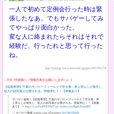
一人で初めて定例会行った時は緊
張したなあ。でもサバゲーしてみ
てやっぱり面白かった。
変な人に絡まれたらそれはそれで
経験だ、行ったれと思って行った
ね。
http://yomogi.2ch.sc/test/read.cgi/gun/1452781179/
↓↓ﾀﾌｶﾞｲの皆様へ！情報共有をお願いします(･ω･´)
【拡散希望】千葉のサバゲーフィールドで空き巣・車上荒らしが発生し、
犯人の顔写真が公開される。情報求む！！【画像あり】
サバゲー速報☆【拡散希望】千葉のサバゲーフィールドで空き巣・車
上荒らしが発生し、犯人の顔写真が公開される。情報求む！！【画像
あり】 ⇒
https://t.co/ZvzFElCDWT
pic.twitter.com/RgbL82mMIU
— サバゲー速報 svgfire.com (@svgfire)
2017年2月9日