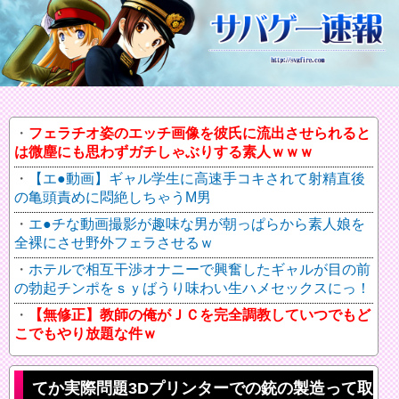
フェラチオ姿のエッチ画像を彼氏に流出させられると
は微塵にも思わずガチしゃぶりする素人ｗｗｗ
【エ●動画】ギャル学生に高速手コキされて射精直後
の亀頭責めに悶絶しちゃうM男
エ●チな動画撮影が趣味な男が朝っぱらから素人娘を
全裸にさせ野外フェラさせるｗ
ホテルで相互干渉オナニーで興奮したギャルが目の前
の勃起チンポをｓｙばうり味わい生ハメセックスにっ！
【無修正】教師の俺がＪＣを完全調教していつでもど
こでもやり放題な件ｗ
てか実際問題3Dプリンターでの銃の製造って取