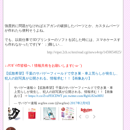
強度的に問題がなければエアガンの破損したパーツとか、カスタムパーツ
が作れたら便利そうよね。
でも、以前仕事で3Dプリンターのソフトを試した時には、スマホケースす
ら作れなかったです(´∀｀；)難しい…
http://viper.2ch.sc/test/read.cgi/news4vip/1459054925/
↓↓ﾀﾌｶﾞｲの皆様へ！情報共有をお願いします(･ω･´)
【拡散希望】千葉のサバゲーフィールドで空き巣・車上荒らしが発生し、
犯人の顔写真が公開される。情報求む！！【画像あり】
サバゲー速報☆【拡散希望】千葉のサバゲーフィールドで空き巣・車
上荒らしが発生し、犯人の顔写真が公開される。情報求む！！【画像
あり】 ⇒
https://t.co/ZvzFElCDWT
pic.twitter.com/RgbL82mMIU
— サバゲー速報 svgfire.com (@svgfire)
2017年2月9日