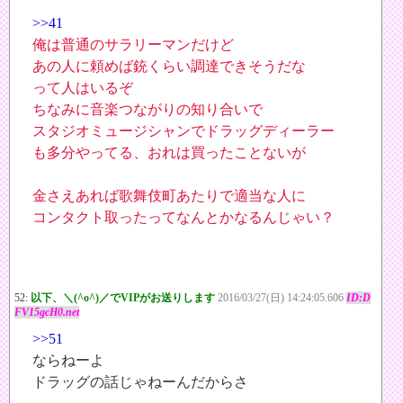
>>41
俺は普通のサラリーマンだけど
あの人に頼めば銃くらい調達できそうだな
って人はいるぞ
ちなみに音楽つながりの知り合いで
スタジオミュージシャンでドラッグディーラー
も多分やってる、おれは買ったことないが
金さえあれば歌舞伎町あたりで適当な人に
コンタクト取ったってなんとかなるんじゃい？
52:
以下、＼(^o^)／でVIPがお送りします
2016/03/27(日) 14:24:05.606
ID:D
FV15gcH0.net
>>51
ならねーよ
ドラッグの話じゃねーんだからさ