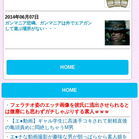
2014年06月07日
ガンマニア悲鳴、ガンマニアは外でエアガン
して遊ぶ場所がない・・・
HOME
HOME
フェラチオ姿のエッチ画像を彼氏に流出させられると
は微塵にも思わずガチしゃぶりする素人ｗｗｗ
【エ●動画】ギャル学生に高速手コキされて射精直後
の亀頭責めに悶絶しちゃうM男
エ●チな動画撮影が趣味な男が朝っぱらから素人娘を