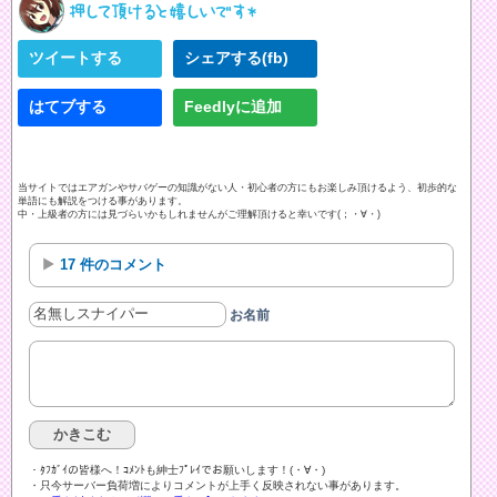
ツイートする
シェアする(fb)
はてブする
Feedlyに追加
当サイトではエアガンやサバゲーの知識がない人・初心者の方にもお楽しみ頂けるよう、初歩的な
単語にも解説をつける事があります。
中・上級者の方には見づらいかもしれませんがご理解頂けると幸いです(；・∀・)
17 件のコメント
お名前
・ﾀﾌｶﾞｲの皆様へ！ｺﾒﾝﾄも紳士ﾌﾟﾚｲでお願いします！(・∀・)ゞ
・只今サーバー負荷増によりコメントが上手く反映されない事があります。