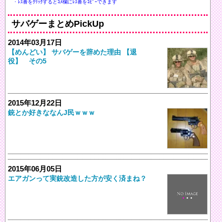
・ﾚｽ番をｸﾘｯｸするとｺﾒ欄にﾚｽ番をｺﾋﾟｰできます
サバゲーまとめPickUp
2014年03月17日
【めんどい】 サバゲーを辞めた理由 【退
役】 その5
2015年12月22日
銃とか好きななんJ民ｗｗｗ
2015年06月05日
エアガンって実銃改造した方が安く済まね？