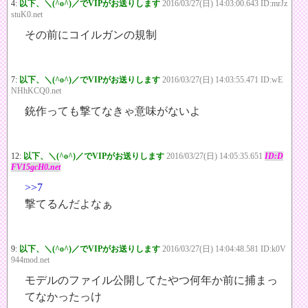
4:
以下、＼(^o^)／でVIPがお送りします
2016/03/27(日) 14:03:00.643 ID:mrJz
stuK0.net
その前にコイルガンの規制
7:
以下、＼(^o^)／でVIPがお送りします
2016/03/27(日) 14:03:55.471 ID:wE
NHhKCQ0.net
銃作っても撃てなきゃ意味がないよ
12:
以下、＼(^o^)／でVIPがお送りします
2016/03/27(日) 14:05:35.651
ID:D
FV15gcH0.net
>>7
撃てるんだよなぁ
9:
以下、＼(^o^)／でVIPがお送りします
2016/03/27(日) 14:04:48.581 ID:k0V
944mod.net
モデルのファイル公開してたやつ何年か前に捕まっ
てなかったっけ