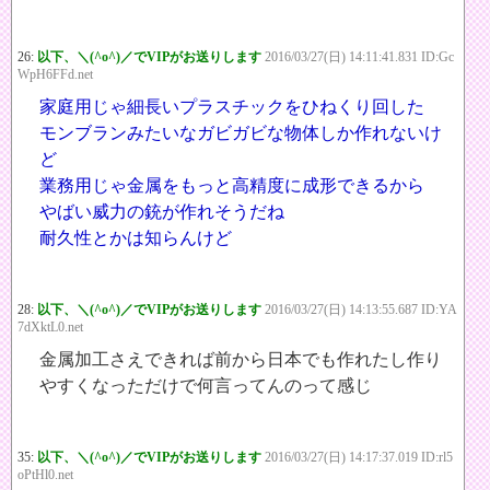
26:
以下、＼(^o^)／でVIPがお送りします
2016/03/27(日) 14:11:41.831 ID:Gc
WpH6FFd.net
家庭用じゃ細長いプラスチックをひねくり回した
モンブランみたいなガビガビな物体しか作れないけ
ど
業務用じゃ金属をもっと高精度に成形できるから
やばい威力の銃が作れそうだね
耐久性とかは知らんけど
28:
以下、＼(^o^)／でVIPがお送りします
2016/03/27(日) 14:13:55.687 ID:YA
7dXktL0.net
金属加工さえできれば前から日本でも作れたし作り
やすくなっただけで何言ってんのって感じ
35:
以下、＼(^o^)／でVIPがお送りします
2016/03/27(日) 14:17:37.019 ID:rl5
oPtHl0.net