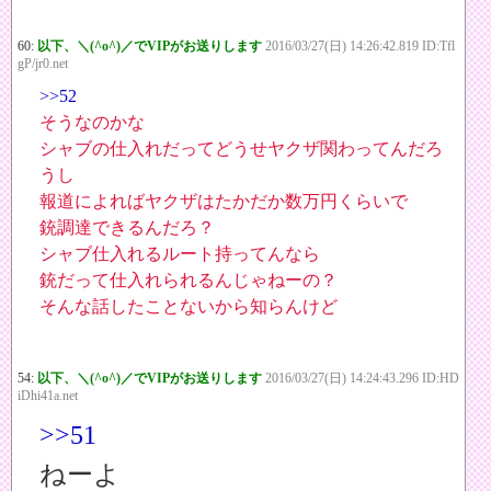
60:
以下、＼(^o^)／でVIPがお送りします
2016/03/27(日) 14:26:42.819 ID:Tfl
gP/jr0.net
>>52
そうなのかな
シャブの仕入れだってどうせヤクザ関わってんだろ
うし
報道によればヤクザはたかだか数万円くらいで
銃調達できるんだろ？
シャブ仕入れるルート持ってんなら
銃だって仕入れられるんじゃねーの？
そんな話したことないから知らんけど
54:
以下、＼(^o^)／でVIPがお送りします
2016/03/27(日) 14:24:43.296 ID:HD
iDhi41a.net
>>51
ねーよ