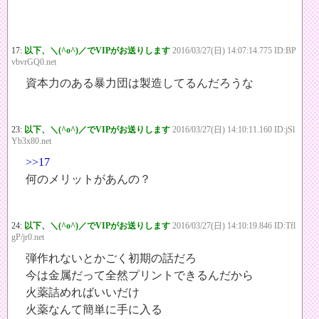
17:
以下、＼(^o^)／でVIPがお送りします
2016/03/27(日) 14:07:14.775 ID:BP
vbvrGQ0.net
資本力のある暴力団は製造してるんだろうな
23:
以下、＼(^o^)／でVIPがお送りします
2016/03/27(日) 14:10:11.160 ID:jSl
Yb3x80.net
>>17
何のメリットがあんの？
24:
以下、＼(^o^)／でVIPがお送りします
2016/03/27(日) 14:10:19.846 ID:Tfl
gP/jr0.net
弾作れないとかごく初期の話だろ
今は金属だって全然プリントできるんだから
火薬詰めればいいだけ
火薬なんて簡単に手に入る