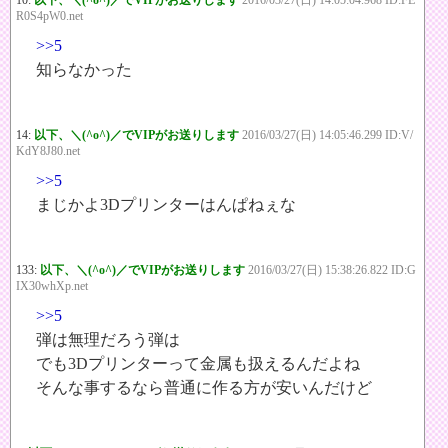
10:
以下、＼(^o^)／でVIPがお送りします
2016/03/27(日) 14:05:04.968 ID:FE
R0S4pW0.net
>>5
知らなかった
14:
以下、＼(^o^)／でVIPがお送りします
2016/03/27(日) 14:05:46.299 ID:V/
KdY8J80.net
>>5
まじかよ3Dプリンターはんぱねぇな
133:
以下、＼(^o^)／でVIPがお送りします
2016/03/27(日) 15:38:26.822 ID:G
IX30whXp.net
>>5
弾は無理だろう弾は
でも3Dプリンターって金属も扱えるんだよね
そんな事するなら普通に作る方が安いんだけど