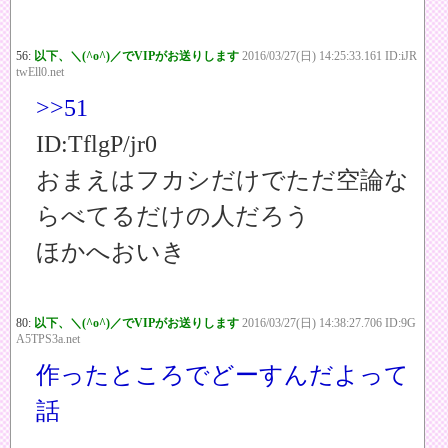
56:
以下、＼(^o^)／でVIPがお送りします
2016/03/27(日) 14:25:33.161 ID:iJR
twEll0.net
>>51
ID:TflgP/jr0
おまえはフカシだけでただ空論な
らべてるだけの人だろう
ほかへおいき
80:
以下、＼(^o^)／でVIPがお送りします
2016/03/27(日) 14:38:27.706 ID:9G
A5TPS3a.net
作ったところでどーすんだよって
話