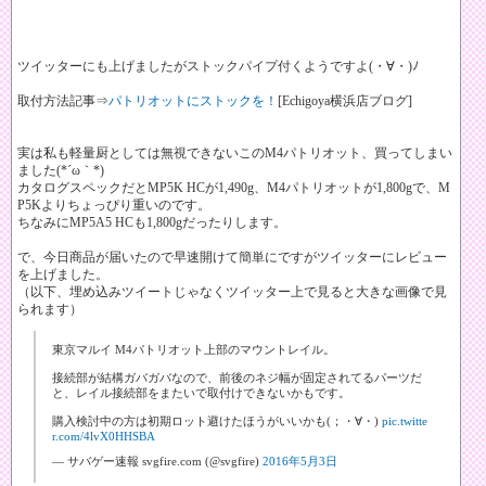
ツイッターにも上げましたがストックパイプ付くようですよ(・∀・)ﾉ
取付方法記事⇒
パトリオットにストックを！
[Echigoya横浜店ブログ]
実は私も軽量厨としては無視できないこのM4パトリオット、買ってしまい
ました(*´ω｀*)
カタログスペックだとMP5K HCが1,490g、M4パトリオットが1,800gで、M
P5Kよりちょっぴり重いのです。
ちなみにMP5A5 HCも1,800gだったりします。
で、今日商品が届いたので早速開けて簡単にですがツイッターにレビュー
を上げました。
（以下、埋め込みツイートじゃなくツイッター上で見ると大きな画像で見
られます）
東京マルイ M4パトリオット上部のマウントレイル。
接続部が結構ガバガバなので、前後のネジ幅が固定されてるパーツだ
と、レイル接続部をまたいで取付けできないかもです。
購入検討中の方は初期ロット避けたほうがいいかも(；・∀・)
pic.twitte
r.com/4lvX0HHSBA
— サバゲー速報 svgfire.com (@svgfire)
2016年5月3日