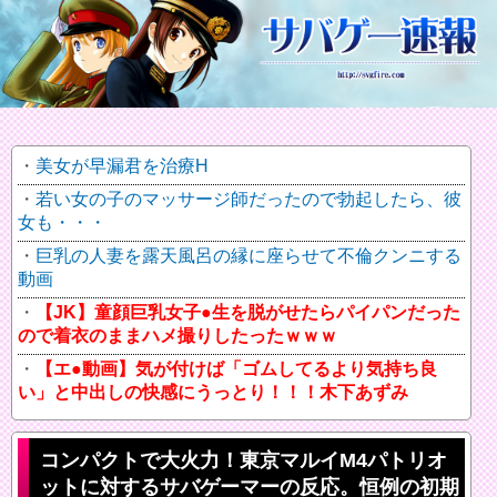
美女が早漏君を治療H
若い女の子のマッサージ師だったので勃起したら、彼
女も・・・
巨乳の人妻を露天風呂の縁に座らせて不倫クンニする
動画
【JK】童顔巨乳女子●生を脱がせたらパイパンだった
ので着衣のままハメ撮りしたったｗｗｗ
【エ●動画】気が付けば「ゴムしてるより気持ち良
い」と中出しの快感にうっとり！！！木下あずみ
コンパクトで大火力！東京マルイM4パトリオ
ットに対するサバゲーマーの反応。恒例の初期