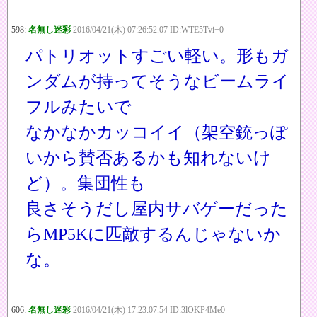
598:
名無し迷彩
2016/04/21(木) 07:26:52.07 ID:WTE5Tvi+0
パトリオットすごい軽い。形もガ
ンダムが持ってそうなビームライ
フルみたいで
なかなかカッコイイ（架空銃っぽ
いから賛否あるかも知れないけ
ど）。集団性も
良さそうだし屋内サバゲーだった
らMP5Kに匹敵するんじゃないか
な。
606:
名無し迷彩
2016/04/21(木) 17:23:07.54 ID:3lOKP4Me0