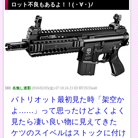
ロット不良もあるよ！！(・∀・)ﾉ
103:
名無し迷彩
2016/02/05(金) 07:10:24.23 ID:RT1N35mi0
パトリオット最初見た時「架空か
よ……」って思ったけどよくよく
見たら凄い良い物に見えてきた
ケツのスイベルはストックに付け