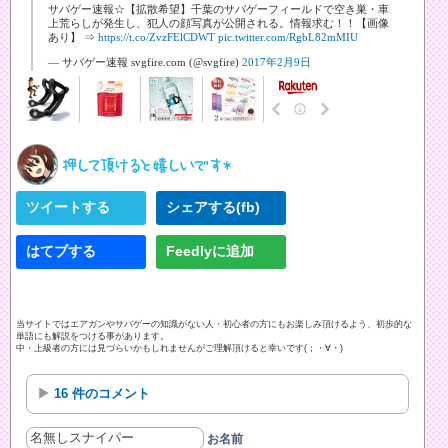
サバゲー速報☆【拡散希望】千葉のサバゲーフィールドで空き巣・車
上荒らしが発生し、犯人の顔写真が公開される。情報求む！！【画像
あり】 ⇒
https://t.co/ZvzFElCDWT
pic.twitter.com/RgbL82mMIU
— サバゲー速報 svgfire.com (@svgfire)
2017年2月9日
ツイートする
シェアする(fb)
はてブする
Feedlyに追加
当サイトではエアガンやサバゲーの知識がない人・初心者の方にもお楽しみ頂けるよう、初歩的な
単語にも解説をつける事があります。
中・上級者の方には見づらいかもしれませんがご理解頂けると幸いです(；・∀・)
16 件のコメント
お名前