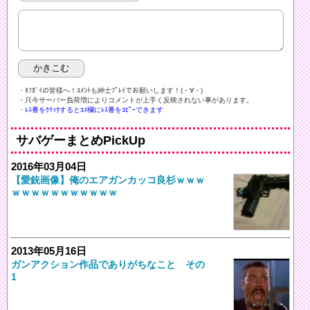
・ﾀﾌｶﾞｲの皆様へ！ｺﾒﾝﾄも紳士ﾌﾟﾚｲでお願いします！(・∀・)ゞ
・只今サーバー負荷増によりコメントが上手く反映されない事があります。
・ﾚｽ番をｸﾘｯｸするとｺﾒ欄にﾚｽ番をｺﾋﾟｰできます
サバゲーまとめPickUp
2016年03月04日
【愛銃画像】俺のエアガンカッコ良杉ｗｗｗ
ｗｗｗｗｗｗｗｗｗｗｗ
2013年05月16日
ガンアクション作品でありがちなこと その
1