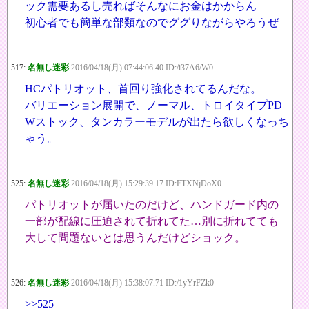
ック需要あるし売ればそんなにお金はかからん
初心者でも簡単な部類なのでググりながらやろうぜ
517:
名無し迷彩
2016/04/18(月) 07:44:06.40 ID:/i37A6/W0
HCパトリオット、首回り強化されてるんだな。
バリエーション展開で、ノーマル、トロイタイプPD
Wストック、タンカラーモデルが出たら欲しくなっち
ゃう。
525:
名無し迷彩
2016/04/18(月) 15:29:39.17 ID:ETXNjDoX0
パトリオットが届いたのだけど、ハンドガード内の
一部が配線に圧迫されて折れてた…別に折れてても
大して問題ないとは思うんだけどショック。
526:
名無し迷彩
2016/04/18(月) 15:38:07.71 ID:/1yYrFZk0
>>525