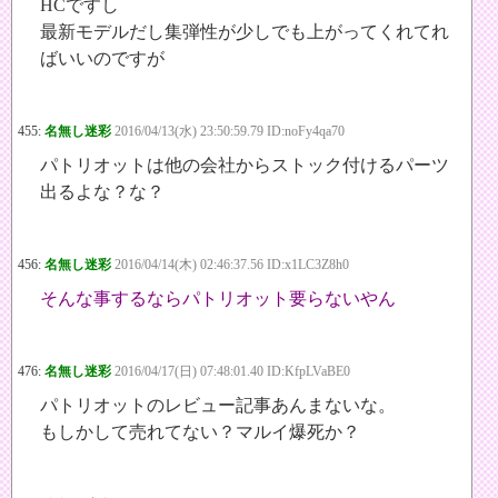
HCですし
最新モデルだし集弾性が少しでも上がってくれてれ
ばいいのですが
455:
名無し迷彩
2016/04/13(水) 23:50:59.79 ID:noFy4qa70
パトリオットは他の会社からストック付けるパーツ
出るよな？な？
456:
名無し迷彩
2016/04/14(木) 02:46:37.56 ID:x1LC3Z8h0
そんな事するならパトリオット要らないやん
476:
名無し迷彩
2016/04/17(日) 07:48:01.40 ID:KfpLVaBE0
パトリオットのレビュー記事あんまないな。
もしかして売れてない？マルイ爆死か？