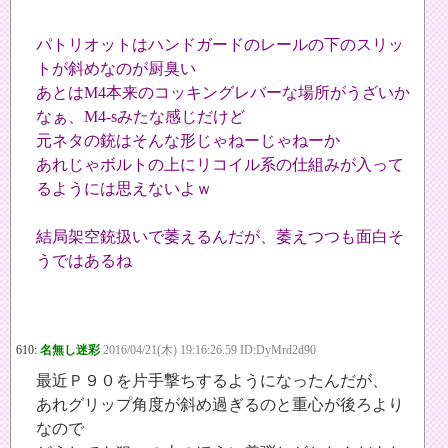
パトリオットはハンドガードのレールの下のスリッ
トが斜めなのが厨臭い
あとはM4本来のコッキングレバーな場所がうざいか
なぁ、M4-sみたな感じだけど
元ネタの銃はそんな形じゃねーじゃねーか
あれじゃボルトの上にリコイル系の仕組みが入って
るようには思えないよｗ
結局架空銃扱いで萎えるんだが、萎えつつも面白そ
うではあるね
610:
名無し迷彩
2016/04/21(木) 19:16:26.59 ID:DyMrd2d90
最近Ｐ９０を片手撃ちするようになったんだが、
あれグリップ角度が斜め過ぎるのと重心が後ろより
なので