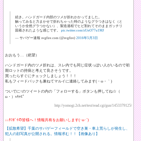
続き。ハンドガード内部のツメが折れかかってました。
触ってみると力まかせで折れちゃった時のようなグラつきはなく（と
いうか全然グラつかない）、製造過程でヒビ割れてそのままガッチリ
固着されたような感じです。
pic.twitter.com/zUnO77u1MJ
— サバゲー速報 svgfire.com (@svgfire)
2016年5月3日
おおもう…（絶望）
ハンドガード内のツメ折れは、スレ内でも同じ症状っぽい人がいるので初
期ロットの持病と考えて良さそうです。
買ったらすぐにチェックしましょう！！！
私もフィードバックも兼ねてマルイに連絡してみます(・ω・｀)
ついでに↑のツイートの内の「フォローする」ボタンも押してね☆（ゝ
ω・）vｷｬﾋﾟ
http://yomogi.2ch.net/test/read.cgi/gun/1453379125/
↓↓ﾀﾌｶﾞｲの皆様へ！情報共有をお願いします(･ω･´)
【拡散希望】千葉のサバゲーフィールドで空き巣・車上荒らしが発生し、
犯人の顔写真が公開される。情報求む！！【画像あり】