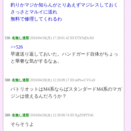
釣りかマジか知らんがとりあえずマジレスしておく
さっさとマルイに送れ
無料で修理してくれるわ
530:
名無し迷彩
2016/04/18(月) 17:28:01.42 ID:ETXNjDoX0
>>526
早速送り返しておいた。ハンドガード自体がちょっ
と華奢な気がするなぁ。
588:
名無し迷彩
2016/04/20(水) 12:26:09.17 ID:mPbwCVGx0
パトリオットはM4系ならばスタンダードM4系のマガ
ジンは使えるんだろうか？
589:
名無し迷彩
2016/04/20(水) 12:39:09.74 ID:XpZNPfYb0
そらそうよ