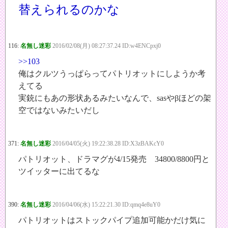
替えられるのかな
116:
名無し迷彩
2016/02/08(月) 08:27:37.24 ID:w4ENCpxj0
>>103
俺はクルツうっぱらってパトリオットにしようか考
えてる
実銃にもあの形状あるみたいなんで、sasやβほどの架
空ではないみたいだし
371:
名無し迷彩
2016/04/05(火) 19:22:38.28 ID:X3zBAKcY0
パトリオット、ドラマグが4/15発売 34800/8800円と
ツイッターに出てるな
390:
名無し迷彩
2016/04/06(水) 15:22:21.30 ID:qmq4e8uY0
パトリオットはストックパイプ追加可能かだけ気に