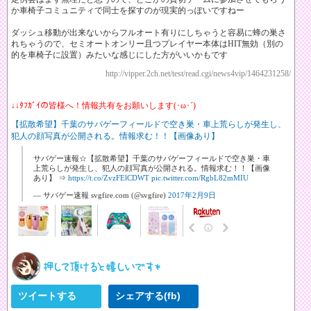
か車椅子コミュニティで同士を探すのが現実的っぽいですねー
ダッシュ移動が出来ないからフルオート有りにしちゃうと容易に蜂の巣さ
れちゃうので、セミオートオンリー且つプレイヤー本体はHIT無効（別の
的を車椅子に設置）みたいな感じにした方がいいかもです
http://vipper.2ch.net/test/read.cgi/news4vip/1464231258/
↓↓ﾀﾌｶﾞｲの皆様へ！情報共有をお願いします(･ω･´)
【拡散希望】千葉のサバゲーフィールドで空き巣・車上荒らしが発生し、
犯人の顔写真が公開される。情報求む！！【画像あり】
サバゲー速報☆【拡散希望】千葉のサバゲーフィールドで空き巣・車
上荒らしが発生し、犯人の顔写真が公開される。情報求む！！【画像
あり】 ⇒
https://t.co/ZvzFElCDWT
pic.twitter.com/RgbL82mMIU
— サバゲー速報 svgfire.com (@svgfire)
2017年2月9日
ツイートする
シェアする(fb)