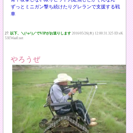
ずっとミニガン撃ち続けたりグレランで支援する戦
車
27:
以下、＼(^o^)／でVIPがお送りします
2016/05/26(木) 12:00:31.325 ID:eK
53EWaa0.net
やろうぜ