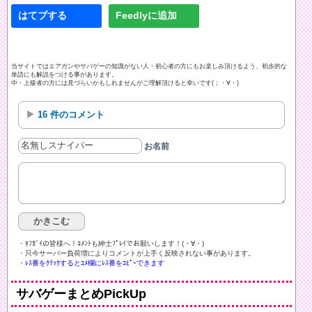
はてブする
Feedlyに追加
当サイトではエアガンやサバゲーの知識がない人・初心者の方にもお楽しみ頂けるよう、初歩的な
単語にも解説をつける事があります。
中・上級者の方には見づらいかもしれませんがご理解頂けると幸いです(；・∀・)
16 件のコメント
お名前
・ﾀﾌｶﾞｲの皆様へ！ｺﾒﾝﾄも紳士ﾌﾟﾚｲでお願いします！(・∀・)ゞ
・只今サーバー負荷増によりコメントが上手く反映されない事があります。
・ﾚｽ番をｸﾘｯｸするとｺﾒ欄にﾚｽ番をｺﾋﾟｰできます
サバゲーまとめPickUp