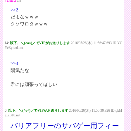
+1o0Fd
.net
>>2
だよなｗｗｗ
クソワロタｗｗｗ
14:
以下、＼(^o^)／でVIPがお送りします
2016/05/26(木) 11:56:47.693 ID:YC
YeRyiwd.net
>>3
陽気だな
君には頑張ってほしい
6:
以下、＼(^o^)／でVIPがお送りします
2016/05/26(木) 11:55:30.826 ID:qkM
jCeB10.net
バリアフリーのサバゲー用フィー