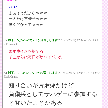
r+1o0Fd
.net
>>32
まぁそうだよなｗｗｗ
一人だけ車椅子ｗｗｗ
動く的かってｗｗｗ
35:
以下、＼(^o^)／でVIPがお送りします
2016/05/26(木) 12:02:40.755 ID:J+n
iqPEma.net
まず車イスを捨てろ
そこからは毎日がサバイバルだ
43:
以下、＼(^o^)／でVIPがお送りします
2016/05/26(木) 12:04:40.718 ID:A8
Zss3/Cp.net
知り合いが片麻痺だけど
負傷兵としてサバゲーに参加する
と聞いたことがある