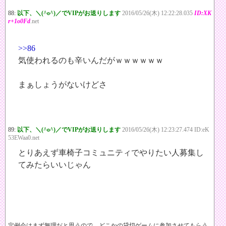
88:
以下、＼(^o^)／でVIPがお送りします
2016/05/26(木) 12:22:28.035
ID:XK
r+1o0Fd
.net
>>86
気使われるのも辛いんだがｗｗｗｗｗｗ
まぁしょうがないけどさ
89:
以下、＼(^o^)／でVIPがお送りします
2016/05/26(木) 12:23:27.474 ID:eK
53EWaa0.net
とりあえず車椅子コミュニティでやりたい人募集し
てみたらいいじゃん
定例会はまず無理だと思うので、どこかの貸切ゲームに参加させてもらう