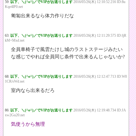
59:
以下、＼(^o^)／でVIPがお送りします
2016/05/26(木) 12:10:52.216 ID:8u
Kqe4lP0.net
匍匐出来るなら体力作りだな
63:
以下、＼(^o^)／でVIPがお送りします
2016/05/26(木) 12:11:29.575 ID:fjR
kM+Mxd.net
全員車椅子で風雲たけし城のラストステージみたい
な感じでやれば全員同じ条件で出来るんじゃないか?
68:
以下、＼(^o^)／でVIPがお送りします
2016/05/26(木) 12:12:47.713 ID:W0
1CR/sWd.net
室内なら出来るだろ
86:
以下、＼(^o^)／でVIPがお送りします
2016/05/26(木) 12:19:48.734 ID:JA
xw2Gu20.net
気使うから無理