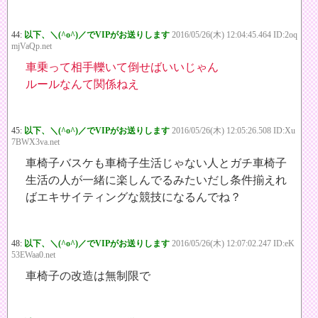
44:
以下、＼(^o^)／でVIPがお送りします
2016/05/26(木) 12:04:45.464 ID:2oq
mjVaQp.net
車乗って相手轢いて倒せばいいじゃん
ルールなんて関係ねえ
45:
以下、＼(^o^)／でVIPがお送りします
2016/05/26(木) 12:05:26.508 ID:Xu
7BWX3va.net
車椅子バスケも車椅子生活じゃない人とガチ車椅子
生活の人が一緒に楽しんでるみたいだし条件揃えれ
ばエキサイティングな競技になるんでね？
48:
以下、＼(^o^)／でVIPがお送りします
2016/05/26(木) 12:07:02.247 ID:eK
53EWaa0.net
車椅子の改造は無制限で