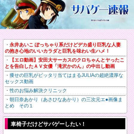
永井あいこ ぽっちゃり系だけどデカ盛り巨乳な人妻
の抱き心地のいいカラダと巨乳を味わい生ハメ！
【エロ動画】安田大サーカスのクロちゃんとヤったこ
とを告白したＡＶ女優「滝沢かのん」の中出し動画
痩せの巨乳がピッタリ当てはまるJULIAの超絶濃厚な
セックス動画
性のお悩み解決クリニック
朝日奈あかり（あさひなあかり）の三次元エ●画像ま
とめ その１
車椅子だけどサバゲーしたい！