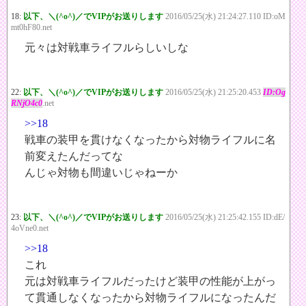
18:
以下、＼(^o^)／でVIPがお送りします
2016/05/25(水) 21:24:27.110 ID:oM
mt0hF80.net
元々は対戦車ライフルらしいしな
22:
以下、＼(^o^)／でVIPがお送りします
2016/05/25(水) 21:25:20.453
ID:Og
RNjO4c0
.net
>>18
戦車の装甲を貫けなくなったから対物ライフルに名
前変えたんだってな
んじゃ対物も間違いじゃねーか
23:
以下、＼(^o^)／でVIPがお送りします
2016/05/25(水) 21:25:42.155 ID:dE/
4oVne0.net
>>18
これ
元は対戦車ライフルだったけど装甲の性能が上がっ
て貫通しなくなったから対物ライフルになったんだ