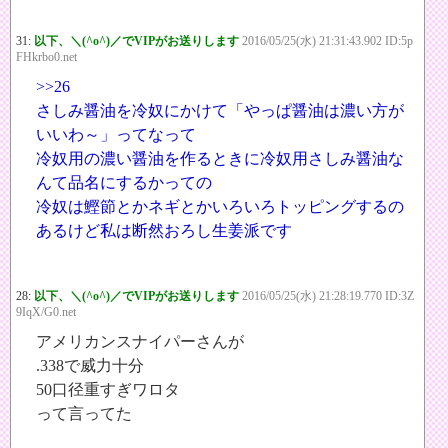
31:
以下、＼(^o^)／でVIPがお送りします
2016/05/25(水) 21:31:43.902 ID:5p
FHkrbo0.net
>>26
さしみ醤油を冷奴にかけて「やっぱ醤油は濃い方が
いいわ～」ってなって
冷奴用の濃い醤油を作るときに冷奴用さしみ醤油な
んて品名にするかっての
冷奴は鰹節とかネギとかいろいろトッピングするの
あるけど私は断然おろし生姜派です
28:
以下、＼(^o^)／でVIPがお送りします
2016/05/25(水) 21:28:19.770 ID:3Z
9IqX/G0.net
アメリカンスナイパーさんが
.338で威力十分
50口径重すぎワロタ
って言ってた