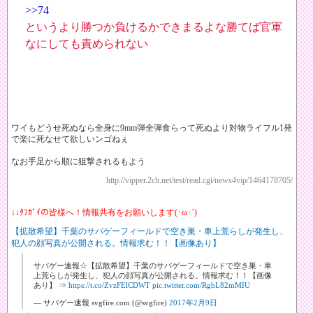
>>74
というより勝つか負けるかできまるよな勝てば官軍
なにしても責められない
ワイもどうせ死ぬなら全身に9mm弾全弾食らって死ぬより対物ライフル1発
で楽に死なせて欲しいンゴねぇ
なお手足から順に狙撃されるもよう
http://vipper.2ch.net/test/read.cgi/news4vip/1464178705/
↓↓ﾀﾌｶﾞｲの皆様へ！情報共有をお願いします(･ω･´)
【拡散希望】千葉のサバゲーフィールドで空き巣・車上荒らしが発生し、
犯人の顔写真が公開される。情報求む！！【画像あり】
サバゲー速報☆【拡散希望】千葉のサバゲーフィールドで空き巣・車
上荒らしが発生し、犯人の顔写真が公開される。情報求む！！【画像
あり】 ⇒
https://t.co/ZvzFElCDWT
pic.twitter.com/RgbL82mMIU
— サバゲー速報 svgfire.com (@svgfire)
2017年2月9日