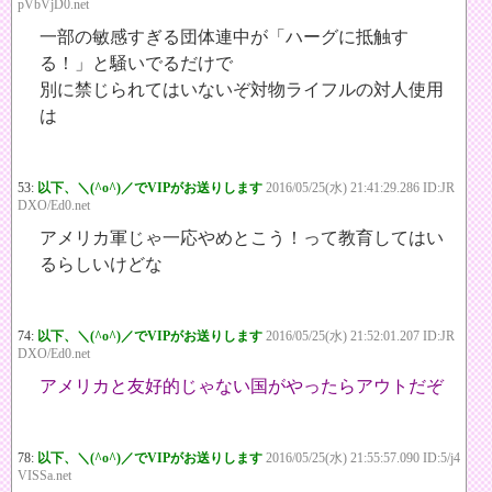
pVbVjD0.net
一部の敏感すぎる団体連中が「ハーグに抵触す
る！」と騒いでるだけで
別に禁じられてはいないぞ対物ライフルの対人使用
は
53:
以下、＼(^o^)／でVIPがお送りします
2016/05/25(水) 21:41:29.286 ID:JR
DXO/Ed0.net
アメリカ軍じゃ一応やめとこう！って教育してはい
るらしいけどな
74:
以下、＼(^o^)／でVIPがお送りします
2016/05/25(水) 21:52:01.207 ID:JR
DXO/Ed0.net
アメリカと友好的じゃない国がやったらアウトだぞ
78:
以下、＼(^o^)／でVIPがお送りします
2016/05/25(水) 21:55:57.090 ID:5/j4
VISSa.net