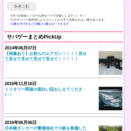
・ﾀﾌｶﾞｲの皆様へ！ｺﾒﾝﾄも紳士ﾌﾟﾚｲでお願いします！(・∀・)ゞ
・只今サーバー負荷増によりコメントが上手く反映されない事があります。
・ﾚｽ番をｸﾘｯｸするとｺﾒ欄にﾚｽ番をｺﾋﾟｰできます
サバゲーまとめPickUp
2014年06月07日
【画像あり】お前らのエアガン！！！！見せ
て見せて見せて見せて見せて！！！！！
2016年11月16日
ミリタリー関連の面白い話おしえてくださ
い！
2016年06月06日
日本籍タンカーの警備強化で小銃を装備した