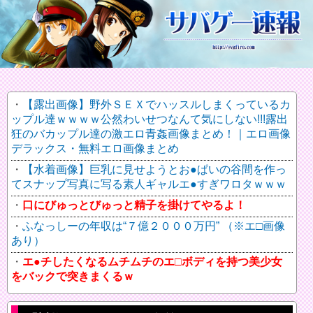
【露出画像】野外ＳＥＸでハッスルしまくっているカ
ップル達ｗｗｗｗ公然わいせつなんて気にしない!!!露出
狂のバカップル達の激エロ青姦画像まとめ！｜エロ画像
デラックス・無料エロ画像まとめ
【水着画像】巨乳に見せようとお●ぱいの谷間を作っ
てスナップ写真に写る素人ギャルエ●すぎワロタｗｗｗ
口にびゅっとびゅっと精子を掛けてやるよ！
ふなっしーの年収は“７億２０００万円” （※エ□画像
あり）
エ●チしたくなるムチムチのエ□ボディを持つ美少女
をバックで突きまくるｗ