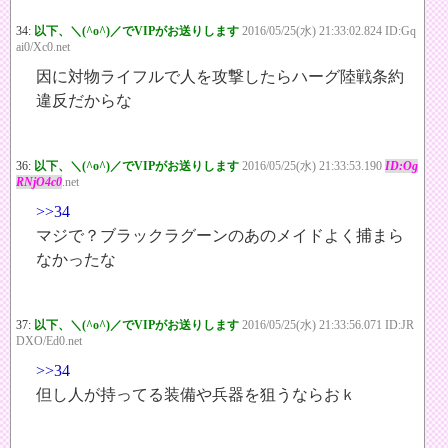
34:
以下、＼(^o^)／でVIPがお送りします
2016/05/25(水) 21:33:02.824 ID:Gq
ai0/Xc0.net
因に対物ライフルで人を攻撃したらハーグ陸戦条約
違反だからな
36:
以下、＼(^o^)／でVIPがお送りします
2016/05/25(水) 21:33:53.190
ID:Og
RNjO4c0
.net
>>34
マジで？ブラックラグーンのあのメイドよく捕まら
なかったな
37:
以下、＼(^o^)／でVIPがお送りします
2016/05/25(水) 21:33:56.071 ID:JR
DXO/Ed0.net
>>34
但し人が持ってる装備や兵器を狙うならおｋ