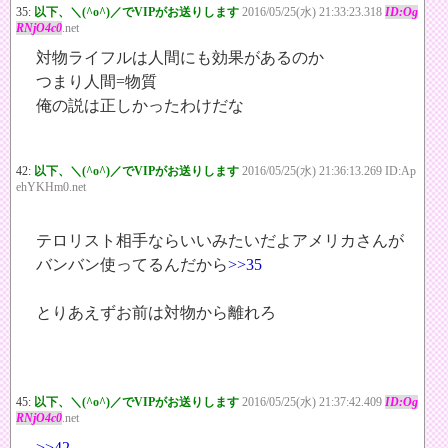
35:
以下、＼(^o^)／でVIPがお送りします
2016/05/25(水) 21:33:23.318
ID:Og
RNjO4c0
.net
対物ライフルは人間にも効果があるのか
つまり人間=物質
俺の説は正しかったわけだな
42:
以下、＼(^o^)／でVIPがお送りします
2016/05/25(水) 21:36:13.269 ID:Ap
ehYKHm0.net
テロリスト相手ならいいみたいだよアメリカさんが
バンバン使ってるんだから
>>35
とりあえずお前は対物から離れろ
45:
以下、＼(^o^)／でVIPがお送りします
2016/05/25(水) 21:37:42.409
ID:Og
RNjO4c0
.net
>>42