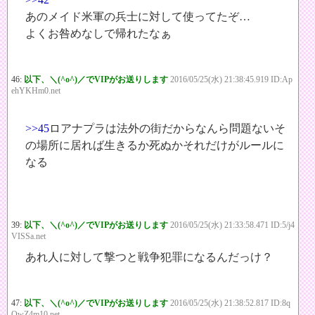
あのメイド米軍の兵士に対して使ってたぞ…
よくお咎めなしで帰れたなぁ
46:
以下、＼(^o^)／でVIPがお送りします
2016/05/25(水) 21:38:45.919 ID:Ap
ehYKHm0.net
>>45
ロアナプラは法外の街だからなんら問題ないそ
の場所に居れば生きるか死ぬかそれだけがルールに
なる
39:
以下、＼(^o^)／でVIPがお送りします
2016/05/25(水) 21:33:58.471 ID:5/j4
VISSa.net
あれ人に対して撃つと戦争犯罪になるんだっけ？
47:
以下、＼(^o^)／でVIPがお送りします
2016/05/25(水) 21:38:52.817 ID:8q
QwZ4m10.net