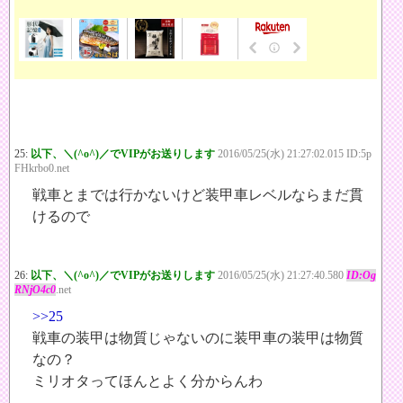
25:
以下、＼(^o^)／でVIPがお送りします
2016/05/25(水) 21:27:02.015 ID:5p
FHkrbo0.net
戦車とまでは行かないけど装甲車レベルならまだ貫
けるので
26:
以下、＼(^o^)／でVIPがお送りします
2016/05/25(水) 21:27:40.580
ID:Og
RNjO4c0
.net
>>25
戦車の装甲は物質じゃないのに装甲車の装甲は物質
なの？
ミリオタってほんとよく分からんわ