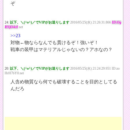
ぞ
24:
以下、＼(^o^)／でVIPがお送りします
2016/05/25(水) 21:26:31.866
ID:Og
RNjO4c0
.net
>>23
対物←物ならなんでも貫けるぞ！強いぞ！
戦車の装甲はマテリアルじゃないの？アホなの？
20:
以下、＼(^o^)／でVIPがお送りします
2016/05/25(水) 21:24:29.951 ID:zo
HrH7bY0.net
人含め物質なら何でも破壊することを目的としてる
んだろ