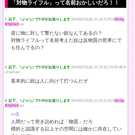
「対物ライフル」って名前おかしいだろ！！
1:
以下、＼(^o^)／でVIPがお送りします
2016/05/25(水) 21:18:25.953
ID:Og
RNjO4c0
.net
逆に物に対して撃たない銃なんてあるの？
対物ライフルって名前考えた奴は反物質の世界にで
も住んでるの？
5:
以下、＼(^o^)／でVIPがお送りします
2016/05/25(水) 21:19:20.219 ID:dE/4
oVne0.net
基本的に銃は人に向けて打つんだぞ
8:
以下、＼(^o^)／でVIPがお送りします
2016/05/25(水) 21:20:33.933
ID:Og
RNjO4c0
.net
>>5
人間だって突き詰めれば「物質」だろ
標的と認識する以上その空間には確かに存在してい