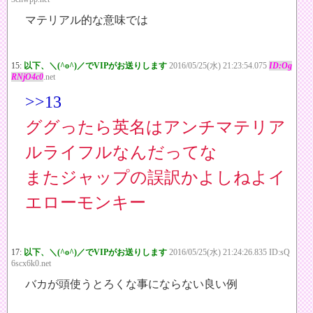
マテリアル的な意味では
15:
以下、＼(^o^)／でVIPがお送りします
2016/05/25(水) 21:23:54.075
ID:Og
RNjO4c0
.net
>>13
ググったら英名はアンチマテリア
ルライフルなんだってな
またジャップの誤訳かよしねよイ
エローモンキー
17:
以下、＼(^o^)／でVIPがお送りします
2016/05/25(水) 21:24:26.835 ID:sQ
6scx6k0.net
バカが頭使うとろくな事にならない良い例