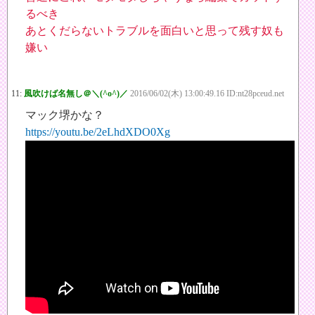
るべき
あとくだらないトラブルを面白いと思って残す奴も
嫌い
11:
風吹けば名無し＠＼(^o^)／
2016/06/02(木) 13:00:49.16 ID:nt28pceud.net
マック堺かな？
https://youtu.be/2eLhdXDO0Xg