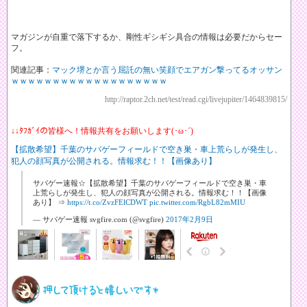
マガジンが自重で落下するか、剛性ギシギシ具合の情報は必要だからセー
フ。
関連記事：
マック堺とか言う屈託の無い笑顔でエアガン撃ってるオッサン
ｗｗｗｗｗｗｗｗｗｗｗｗｗｗｗｗｗｗｗ
http://raptor.2ch.net/test/read.cgi/livejupiter/1464839815/
↓↓ﾀﾌｶﾞｲの皆様へ！情報共有をお願いします(･ω･´)
【拡散希望】千葉のサバゲーフィールドで空き巣・車上荒らしが発生し、
犯人の顔写真が公開される。情報求む！！【画像あり】
サバゲー速報☆【拡散希望】千葉のサバゲーフィールドで空き巣・車
上荒らしが発生し、犯人の顔写真が公開される。情報求む！！【画像
あり】 ⇒
https://t.co/ZvzFElCDWT
pic.twitter.com/RgbL82mMIU
— サバゲー速報 svgfire.com (@svgfire)
2017年2月9日