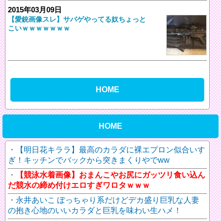
2015年03月09日
【愛銃画像スレ】サバゲやってる奴ちょっと
こいｗｗｗｗｗｗｗ
HOME
HOME
【明日花キララ】最高のカラダに裸エプロン似合いす
ぎ！キッチンでバックから突きまくりやでww
【競泳水着画像】おまんこやお尻にガッツリ食い込ん
だ競水の締め付けエロすぎワロタｗｗｗ
永井あいこ ぽっちゃり系だけどデカ盛り巨乳な人妻
の抱き心地のいいカラダと巨乳を味わい生ハメ！