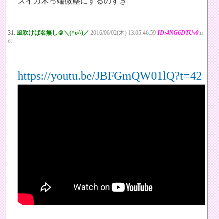
スイカ木っ端微塵にするのすき
31:
風吹けば名無し＠＼(^o^)／
2016/06/02(木) 13:05:46.59
ID:4NG6DTUv0
.n
et
https://youtu.be/JBFGmQW01lQ?t=42