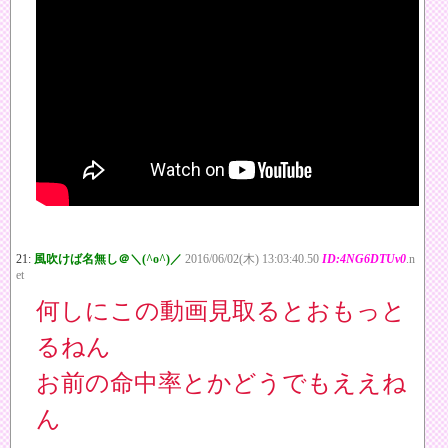
21:
風吹けば名無し＠＼(^o^)／
2016/06/02(木) 13:03:40.50
ID:4NG6DTUv0
.n
et
何しにこの動画見取るとおもっと
るねん
お前の命中率とかどうでもええね
ん