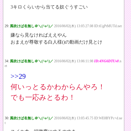
3キロくらいから当てる奴ぐうすごい
29:
風吹けば名無し＠＼(^o^)／
2016/06/02(木) 13:05:27.08 ID:tUgPtMUTd.net
嫌なら見なければええやん
おまえが尊敬する白人様()の動画だけ見とけ
34:
風吹けば名無し＠＼(^o^)／
2016/06/02(木) 13:06:11.98
ID:4NG6DTUv0
.n
et
>>29
何いっとるかわからんやろ！
でも一応みとるわ！
30:
風吹けば名無し＠＼(^o^)／
2016/06/02(木) 13:05:45.75 ID:WE0BYPc+d.ne
t