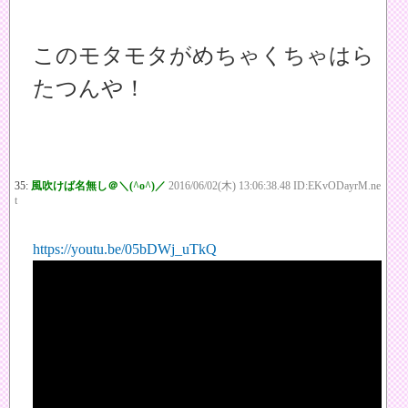
このモタモタがめちゃくちゃはら
たつんや！
35:
風吹けば名無し＠＼(^o^)／
2016/06/02(木) 13:06:38.48 ID:EKvODayrM.ne
t
https://youtu.be/05bDWj_uTkQ