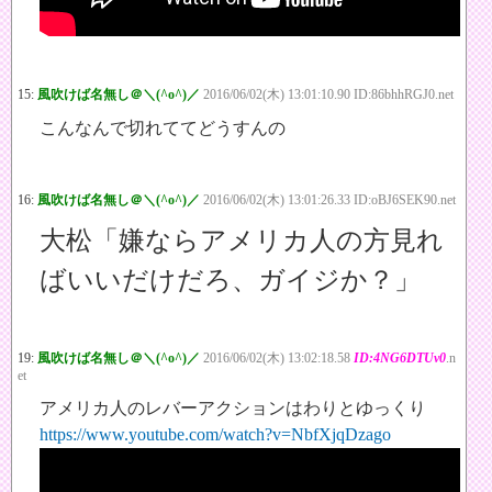
15:
風吹けば名無し＠＼(^o^)／
2016/06/02(木) 13:01:10.90 ID:86bhhRGJ0.net
こんなんで切れててどうすんの
16:
風吹けば名無し＠＼(^o^)／
2016/06/02(木) 13:01:26.33 ID:oBJ6SEK90.net
大松「嫌ならアメリカ人の方見れ
ばいいだけだろ、ガイジか？」
19:
風吹けば名無し＠＼(^o^)／
2016/06/02(木) 13:02:18.58
ID:4NG6DTUv0
.n
et
アメリカ人のレバーアクションはわりとゆっくり
https://www.youtube.com/watch?v=NbfXjqDzago