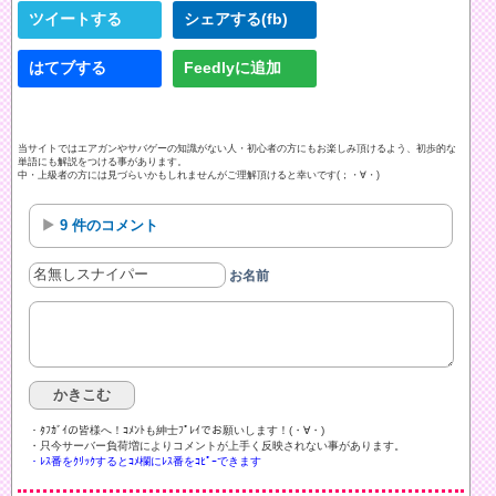
ツイートする
シェアする(fb)
はてブする
Feedlyに追加
当サイトではエアガンやサバゲーの知識がない人・初心者の方にもお楽しみ頂けるよう、初歩的な
単語にも解説をつける事があります。
中・上級者の方には見づらいかもしれませんがご理解頂けると幸いです(；・∀・)
9 件のコメント
お名前
・ﾀﾌｶﾞｲの皆様へ！ｺﾒﾝﾄも紳士ﾌﾟﾚｲでお願いします！(・∀・)ゞ
・只今サーバー負荷増によりコメントが上手く反映されない事があります。
・ﾚｽ番をｸﾘｯｸするとｺﾒ欄にﾚｽ番をｺﾋﾟｰできます