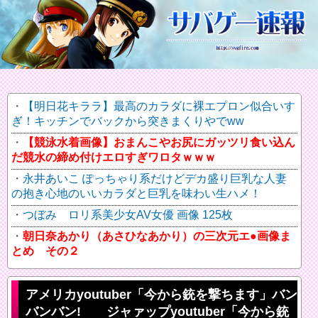
【明日花キララ】最高のカラダに裸エプロン似合いす
ぎ！キッチンでバックから突きまくりやでww
【競泳水着画像】おまんこやお尻にガッツリ食い込ん
だ競水の締め付けエロすぎワロタｗｗｗ
永井あいこ ぽっちゃり系だけどデカ盛り巨乳な人妻
の抱き心地のいいカラダと巨乳を味わい生ハメ！
つぼみ ロリ系美少女AV女優 画像 125枚
朝日奈あかり（あさひなあかり）の三次元エ●画像ま
とめ その２
アメリカyoutuber「今から銃を撃ちます」バン
バンバン! ジャァップyoutuber「今から銃