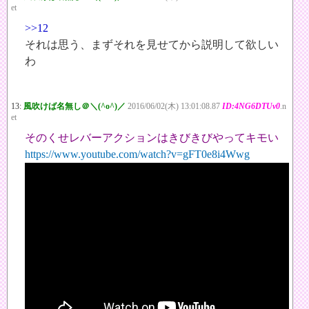
et
>>12
それは思う、まずそれを見せてから説明して欲しい
わ
13:
風吹けば名無し＠＼(^o^)／
2016/06/02(木) 13:01:08.87
ID:4NG6DTUv0
.n
et
そのくせレバーアクションはきびきびやってキモい
https://www.youtube.com/watch?v=gFT0e8i4Wwg