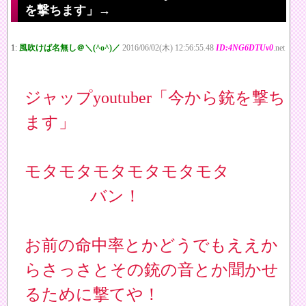
を撃ちます」→
1:
風吹けば名無し＠＼(^o^)／
2016/06/02(木) 12:56:55.48
ID:4NG6DTUv0
.net
ジャップyoutuber「今から銃を撃ち
ます」
モタモタモタモタモタモタ
バン！
お前の命中率とかどうでもええか
らさっさとその銃の音とか聞かせ
るために撃てや！