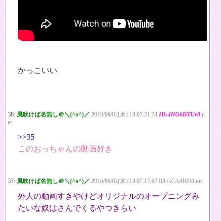
かっこいい
38:
風吹けば名無し＠＼(^o^)／
2016/06/02(木) 13:07:21.74
ID:4NG6DTUv0
.n
et
>>35
このおっちゃんの動画好き
37:
風吹けば名無し＠＼(^o^)／
2016/06/02(木) 13:07:17.67 ID:/kC/x4HH0.net
外人の動画すきやけどオリジナルのオープニングみ
たいな奴はさんでくるやつきらい