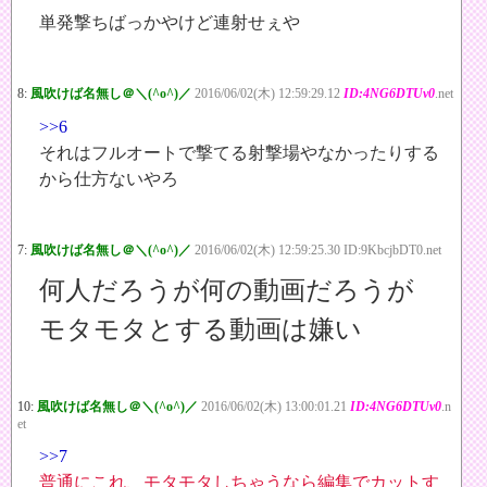
単発撃ちばっかやけど連射せぇや
8:
風吹けば名無し＠＼(^o^)／
2016/06/02(木) 12:59:29.12
ID:4NG6DTUv0
.net
>>6
それはフルオートで撃てる射撃場やなかったりする
から仕方ないやろ
7:
風吹けば名無し＠＼(^o^)／
2016/06/02(木) 12:59:25.30 ID:9KbcjbDT0.net
何人だろうが何の動画だろうが
モタモタとする動画は嫌い
10:
風吹けば名無し＠＼(^o^)／
2016/06/02(木) 13:00:01.21
ID:4NG6DTUv0
.n
et
>>7
普通にこれ、モタモタしちゃうなら編集でカットす