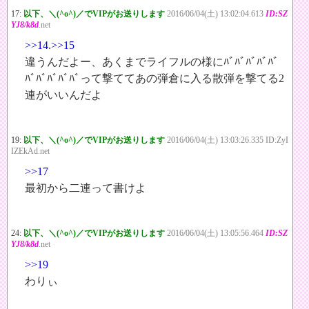
17:
以下、＼(^o^)／でVIPがお送りします
2016/06/04(土) 13:02:04.613
ID:SZ
YJ8/k8d
.net
>>14
.
>>15
違うんだよー、あくまでライフルの様にﾊﾞﾊﾞﾊﾞﾊﾞﾊﾞ
ﾊﾞﾊﾞﾊﾞﾊﾞﾊﾞって撃ててあの弾倉に入る散弾を撃てる2
連がいいんだよ
19:
以下、＼(^o^)／でVIPがお送りします
2016/06/04(土) 13:03:26.335 ID:ZyI
IZEkAd.net
>>17
最初から二連って書けよ
24:
以下、＼(^o^)／でVIPがお送りします
2016/06/04(土) 13:05:56.464
ID:SZ
YJ8/k8d
.net
>>19
わりぃ