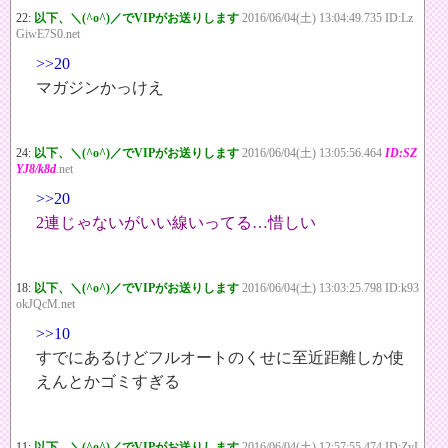
22:
以下、＼(^o^)／でVIPがお送りします
2016/06/04(土) 13:04:49.735 ID:Lz
GiwE7S0.net
>>20
マガジンかっけえ
24:
以下、＼(^o^)／でVIPがお送りします
2016/06/04(土) 13:05:56.464
ID:SZ
YJ8/k8d
.net
>>20
2連じゃないがいい線いってる…惜しい
18:
以下、＼(^o^)／でVIPがお送りします
2016/06/04(土) 13:03:25.798 ID:k93
okJQcM.net
>>10
すでにあるけどフルオートのくせに至近距離しか使
えんとかゴミすぎる
11:
以下、＼(^o^)／でVIPがお送りします
2016/06/04(土) 12:57:55.474 ID:ZyI