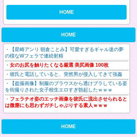
HOME
HOME
【星崎アンリ 朝倉ことみ】可愛すぎるギャル達の夢
の様なWフェラで連続射精
女のお尻を触りたくなる厳選 美尻画像 100枚
彼氏と電話していると、突然男が侵入してきて強姦
【盗撮画像】制服のブラウスから透けブラしている姿
を街撮りされた女子校生エロすぎ勃起したｗｗｗ
フェラチオ姿のエッチ画像を彼氏に流出させられると
は微塵にも思わずガチしゃぶりする素人ｗｗｗ
HOME