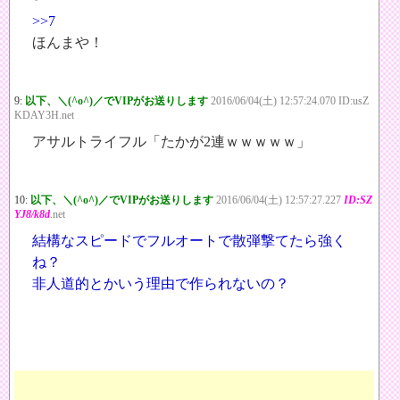
>>7
ほんまや！
9:
以下、＼(^o^)／でVIPがお送りします
2016/06/04(土) 12:57:24.070 ID:usZ
KDAY3H.net
アサルトライフル「たかが2連ｗｗｗｗｗ」
10:
以下、＼(^o^)／でVIPがお送りします
2016/06/04(土) 12:57:27.227
ID:SZ
YJ8/k8d
.net
結構なスピードでフルオートで散弾撃てたら強く
ね？
非人道的とかいう理由で作られないの？