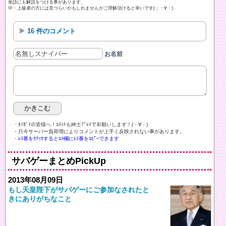
単語にも解説をつける事があります。
中・上級者の方には見づらいかもしれませんがご理解頂けると幸いです(；・∀・)
16 件のコメント
お名前
・ﾀﾌｶﾞｲの皆様へ！ｺﾒﾝﾄも紳士ﾌﾟﾚｲでお願いします！(・∀・)ゞ
・只今サーバー負荷増によりコメントが上手く反映されない事があります。
・ﾚｽ番をｸﾘｯｸするとｺﾒ欄にﾚｽ番をｺﾋﾟｰできます
サバゲーまとめPickUp
2013年08月09日
もし天皇陛下がサバゲーにご参加なされたと
きにありがちなこと