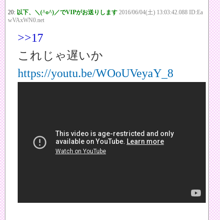
20:
以下、＼(^o^)／でVIPがお送りします
2016/06/04(土) 13:03:42.088 ID:Ea
wVAxWN0.net
>>17
これじゃ遅いか
https://youtu.be/WOoUVeyaY_8