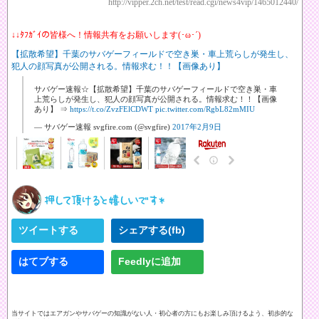
http://vipper.2ch.net/test/read.cgi/news4vip/1465012440/
↓↓ﾀﾌｶﾞｲの皆様へ！情報共有をお願いします(･ω･´)
【拡散希望】千葉のサバゲーフィールドで空き巣・車上荒らしが発生し、
犯人の顔写真が公開される。情報求む！！【画像あり】
サバゲー速報☆【拡散希望】千葉のサバゲーフィールドで空き巣・車
上荒らしが発生し、犯人の顔写真が公開される。情報求む！！【画像
あり】 ⇒
https://t.co/ZvzFElCDWT
pic.twitter.com/RgbL82mMIU
— サバゲー速報 svgfire.com (@svgfire)
2017年2月9日
ツイートする
シェアする(fb)
はてブする
Feedlyに追加
当サイトではエアガンやサバゲーの知識がない人・初心者の方にもお楽しみ頂けるよう、初歩的な