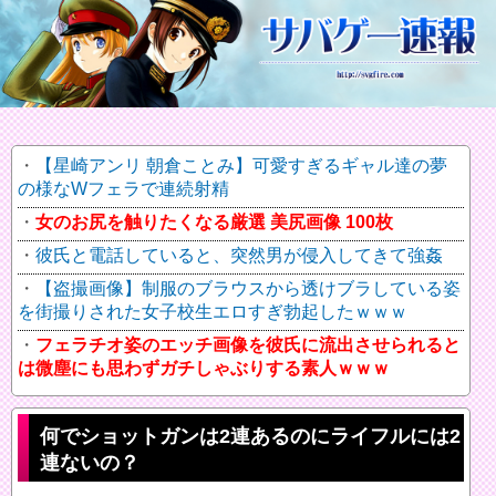
【星崎アンリ 朝倉ことみ】可愛すぎるギャル達の夢
の様なWフェラで連続射精
女のお尻を触りたくなる厳選 美尻画像 100枚
彼氏と電話していると、突然男が侵入してきて強姦
【盗撮画像】制服のブラウスから透けブラしている姿
を街撮りされた女子校生エロすぎ勃起したｗｗｗ
フェラチオ姿のエッチ画像を彼氏に流出させられると
は微塵にも思わずガチしゃぶりする素人ｗｗｗ
何でショットガンは2連あるのにライフルには2
連ないの？