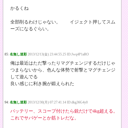
かるくね
全部削るわけじゃない。 イジェクト押してスム
ーズになるぐらい。
85:
名無し迷彩
2013/12/13(金) 23:44:55.25 ID:Jwq4P1aRO
俺は最近はただ撃ったりマグチェンジするだけじゃ
つまらないから、色んな体勢で射撃とマグチェンジ
して遊んでる
良い感じに利き腕が鍛えられた
94:
名無し迷彩
2013/12/30(月) 07:27:41.14 ID:dkg36G4y0
バッテリー、スコープ付けたら銃だけで4kg超える。
これでサバゲーとか筋トレだな。