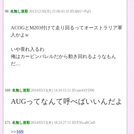
98:
名無し迷彩
2013/12/30(月) 21:08:43.35 ID:tl8rU+PqO
ACOGとM203付けて走り回るってオーストラリア軍
人かよw
いや畏れ入るわ
俺はカービンバレルだから動き回れるようなもん
だ…
169:
名無し迷彩
2014/03/13(木) 14:10:13.11 ID:uar4AYD90
AUGってなんて呼べばいいんだよ
171:
名無し迷彩
2014/03/13(木) 18:24:27.11 ID:P3fwaRCm0
>>169