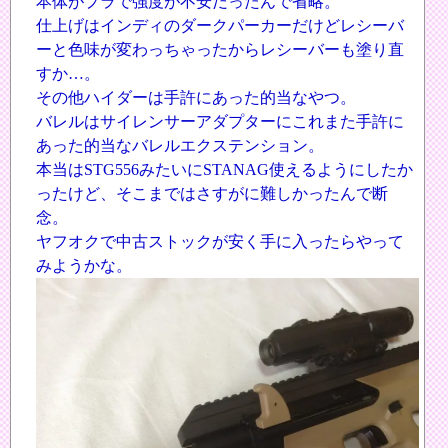
本体がプラで強度が不安だったんで省略。
仕上げはインディのダークパーカーだけどレシーバ
ーと色味が変わっちゃったからレシーバーも塗り直
すか…。
その他ハイダーは手許にあった的当なやつ。
バレルはサイレンサーアダプターにこれまた手許に
あった的当なバレルエクステンション。
本当はSTG556みたいにSTANAG使えるようにしたか
ったけど、そこまではさすがに難しかったんで断
念。
ヤフオクで中古ストックが安く手に入ったらやって
みようかな。