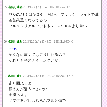
95:
名無し迷彩
2013/12/30(月) 08:46:00.60 ID:ww2+fY1c0
ワシのAUGはACOG M203 フラッシュライトで滅
茶苦茶重くなってるわ
フルメタリアルウッド木ストのAK47より重い
96:
名無し迷彩
2013/12/30(月) 15:43:53.42 ID:dkg36G4y0
>>95
そんなに重くても走り回れるの？
それとも半スナイピングとか。
97:
名無し迷彩
2013/12/30(月) 16:10:27.38 ID:ww2+fY1c0
走り回れるよ
鍛え方が違うけぇのお
余裕っスよ
ノマグ派だしもちろんフル装備で