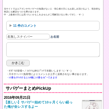
当サイトではエアガンやサバゲーの知識がない人・初心者の方にもお楽しみ頂けるよう、初歩的な
単語にも解説をつける事があります。
中・上級者の方には見づらいかもしれませんがご理解頂けると幸いです(；・∀・)
11 件のコメント
お名前
・ﾀﾌｶﾞｲの皆様へ！ｺﾒﾝﾄも紳士ﾌﾟﾚｲでお願いします！(・∀・)ゞ
・只今サーバー負荷増によりコメントが上手く反映されない事があります。
・ﾚｽ番をｸﾘｯｸするとｺﾒ欄にﾚｽ番をｺﾋﾟｰできます
サバゲーまとめPickUp
2016年09月21日
【楽しい】サバゲー始めて10ヶ月くらい経っ
た俺が全レスするよー