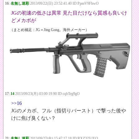
16:
名無し迷彩
2013/09/22(日) 23:52:41.40 ID:PpmV9FhwO
JGの初速の低さは異常 見た目だけなら質感も良いけ
どメカボが
（まとめ補足：JG＝Jing Gong。海外メーカー）
17:
14
2013/09/23(月) 03:00:19.90 ID:cqbTeg9gO
>>16
JGのメカボ、フル（指切りバースト）で撃った後や
けに焦げ臭くない？
21:
名無し迷彩
2013/09/27(金) 15:47:17.18 ID:RXZ32VjYO