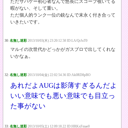
ただサバゲー初心者なんで悠長にスコープ覗いてる
暇がない、そして重い。
ただ個人的ランク一位の銃なんで末永く付き合って
いきたいです。
30:
名無し迷彩
2013/10/03(木) 23:20:12.58 ID:LA/QrJuT0
マルイの次世代かどっかがガスブロで出してくれな
いかなぁ。
32:
名無し迷彩
2013/10/04(金) 22:02:54.36 ID:Ak0RD8pBO
あれだよAUGは影薄すぎるんだよ
いい意味でも悪い意味でも目立っ
た事がない
33:
名無し迷彩
2013/10/05(土) 12:09:18.22 ID:HRKxFmae0