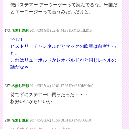
俺はステアー アーウーゲーって読んでるな。米国だ
とエーユージーって言うみたいだけど。
173:
名無し迷彩
2014/03/14(金) 22:43:44.88 ID:Y1XwlkR10
>>171
ヒストリーチャンネルだとマックの吹替は前者だっ
た。
これはリューポルドかレオパルドかと同じレベルの
話だなｗ
237:
名無し迷彩
2014/05/27(火) 19:02:17.03 ID:xPZDhVNm0
待てずにステアーhc買ったった・・・
格好いいからいいか
239:
名無し迷彩
2014/05/28(水) 15:56:38.61 ID:FM/6nO2o0