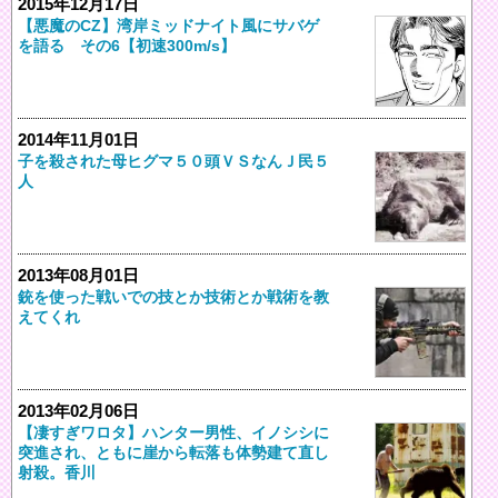
2015年12月17日
【悪魔のCZ】湾岸ミッドナイト風にサバゲ
を語る その6【初速300m/s】
2014年11月01日
子を殺された母ヒグマ５０頭ＶＳなんＪ民５
人
2013年08月01日
銃を使った戦いでの技とか技術とか戦術を教
えてくれ
2013年02月06日
【凄すぎワロタ】ハンター男性、イノシシに
突進され、ともに崖から転落も体勢建て直し
射殺。香川