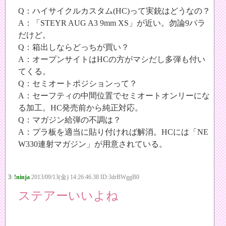
Q：ハイサイクルカスタム(HC)って実銃はどうなの？
A：「STEYR AUG A3 9mm XS」が近い。勿論9パラ
だけど。
Q：箱出しならどっちが買い？
A：オープンサイトはHCの方がマシだし多弾も付い
てくる。
Q：セミオートポジションって？
A：セーフティの中間位置でセミオートオンリーにな
る加工。HC発売前から純正対応。
Q：マガジン給弾の不調は？
A：プラ板を適当に貼り付ければ解消。HCには「NE
W330連射マガジン」が用意されている。
3:
!ninja
2013/09/13(金) 14:26:46.38 ID:3drBWggB0
ステアーいいよね