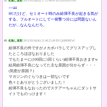
51:
名無し迷彩
2013/10/20(日) 17:12:48.65 ID:QXczXFGN0
>>44
HCだけど、セミオート時のみ給弾不良が起きる気が
する、フルオートにして一発撃つ分には問題ないん
だが…なんなんだろ。
49:
名無し迷彩
2013/10/16(水) 21:40:23.49 ID:CjI4MMFy0
給弾不良の件ですがメカボバラしてグリスアップし
たところほぼなおりました
でもたまーに(100回に1回くらい)給弾不良おきますw
結局給弾不良になってた主な原因が分からず・・・
(気密が原因？)
マガジンのぐらつきは一切ないです
色々とありがとうございました！
給弾不良もなおったのでステアーちゃんにダットサ
イトでものっけます！