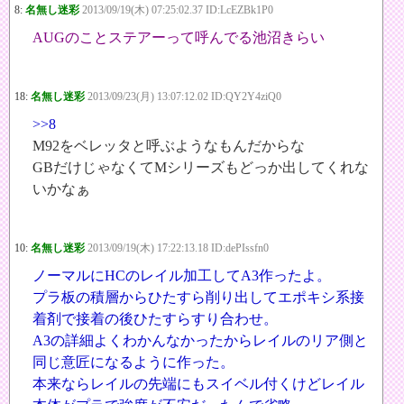
8:
名無し迷彩
2013/09/19(木) 07:25:02.37 ID:LcEZBk1P0
AUGのことステアーって呼んでる池沼きらい
18:
名無し迷彩
2013/09/23(月) 13:07:12.02 ID:QY2Y4ziQ0
>>8
M92をベレッタと呼ぶようなもんだからな
GBだけじゃなくてMシリーズもどっか出してくれな
いかなぁ
10:
名無し迷彩
2013/09/19(木) 17:22:13.18 ID:dePIssfn0
ノーマルにHCのレイル加工してA3作ったよ。
プラ板の積層からひたすら削り出してエポキシ系接
着剤で接着の後ひたすらすり合わせ。
A3の詳細よくわかんなかったからレイルのリア側と
同じ意匠になるように作った。
本来ならレイルの先端にもスイベル付くけどレイル