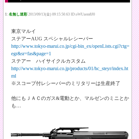
1:
名無し迷彩
2013/09/13(金) 09:15:50.63 ID:oWUzem8J0
東京マルイ
ステアーAUG スペシャルレシーバー
http://www.tokyo-marui.co.jp/cgi-bin_ex/openLists.cgi?ctg=
egr&sr=fas&page=1
ステアー ハイサイクルカスタム
http://www.tokyo-marui.co.jp/products/01/hc_steyr/index.ht
ml
※スコープ付レシーバーのミリタリーは生産終了
他にもＪＡＣのガス&電動とか、マルゼンのミニとか
も…