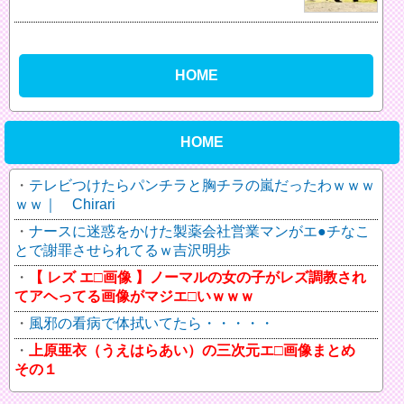
HOME
HOME
テレビつけたらパンチラと胸チラの嵐だったわｗｗｗ
ｗｗ｜ Chirari
ナースに迷惑をかけた製薬会社営業マンがエ●チなこ
とで謝罪させられてるｗ吉沢明歩
【 レズ エ□画像 】ノーマルの女の子がレズ調教され
てアヘってる画像がマジエ□いｗｗｗ
風邪の看病で体拭いてたら・・・・・
上原亜衣（うえはらあい）の三次元エ□画像まとめ
その１