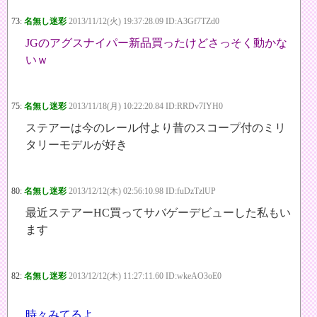
73:
名無し迷彩
2013/11/12(火) 19:37:28.09 ID:A3Gf7TZd0
JGのアグスナイパー新品買ったけどさっそく動かな
いｗ
75:
名無し迷彩
2013/11/18(月) 10:22:20.84 ID:RRDv7IYH0
ステアーは今のレール付より昔のスコープ付のミリ
タリーモデルが好き
80:
名無し迷彩
2013/12/12(木) 02:56:10.98 ID:fuDzTzlUP
最近ステアーHC買ってサバゲーデビューした私もい
ます
82:
名無し迷彩
2013/12/12(木) 11:27:11.60 ID:wkeAO3oE0
時々みてるよ。