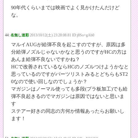
90年代くらいまでは映画でよく見かけたんだけど
な。
44:
名無し迷彩
2013/10/12(土) 23:28:08.81 ID:j8So+gAb0
マルイAUGが給弾不良を起こすのですが、原因は多
分給弾ノズルじゃないかなと思うのですがHCの方は
あんま給弾不良ないですかね？
HCで改善されているならHCのノズルつけようかなと
思っているのですがパーツリストみるとどちらもST2
0なので使い回しなのでしょうか？
マガジンはノーマル使っても多段(プラ板加工)でも給
弾不良起きるのでマガジンは原因ではないと思いま
す
ステアー好きの同志の方何か情報あったらお願いし
ます！