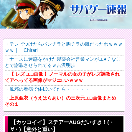
テレビつけたらパンチラと胸チラの嵐だったわｗｗｗ
ｗｗ｜ Chirari
ナースに迷惑をかけた製薬会社営業マンがエ●チなこ
とで謝罪させられてるｗ吉沢明歩
【 レズ エ□画像 】ノーマルの女の子がレズ調教され
てアヘってる画像がマジエ□いｗｗｗ
風邪の看病で体拭いてたら・・・・・
上原亜衣（うえはらあい）の三次元エ□画像まとめ
その１
【カッコイイ】ステアーAUGだいすき！(・
∀・)【意外と重い】