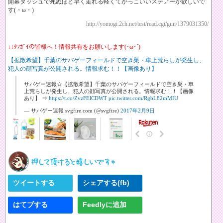
開幕ダッシュで死ぬほど早く走れる軽くてかっこいいステアーが欲しいで
す(・ω・)
http://yomogi.2ch.net/test/read.cgi/gun/1379031350/
↓↓ﾀﾌｶﾞｲの皆様へ！情報共有をお願いします(･ω･´)
【拡散希望】千葉のサバゲーフィールドで空き巣・車上荒らしが発生し、
犯人の顔写真が公開される。情報求む！！【画像あり】
サバゲー速報☆【拡散希望】千葉のサバゲーフィールドで空き巣・車
上荒らしが発生し、犯人の顔写真が公開される。情報求む！！【画像
あり】 ⇒
https://t.co/ZvzFElCDWT
pic.twitter.com/RgbL82mMIU
— サバゲー速報 svgfire.com (@svgfire)
2017年2月9日
ツイートする
シェアする(fb)
はてブする
Feedlyに追加