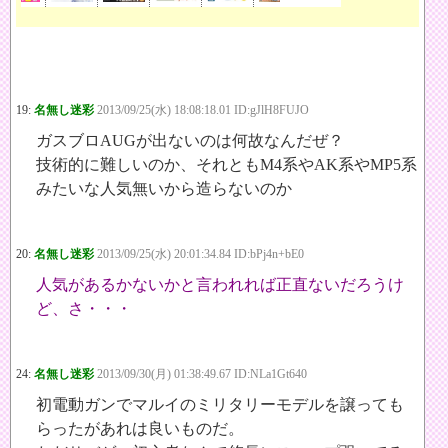
19:
名無し迷彩
2013/09/25(水) 18:08:18.01 ID:gJlH8FUJO
ガスブロAUGが出ないのは何故なんだぜ？
技術的に難しいのか、それともM4系やAK系やMP5系
みたいな人気無いから造らないのか
20:
名無し迷彩
2013/09/25(水) 20:01:34.84 ID:bPj4n+bE0
人気があるかないかと言われれば正直ないだろうけ
ど、さ・・・
24:
名無し迷彩
2013/09/30(月) 01:38:49.67 ID:NLa1Gt640
初電動ガンでマルイのミリタリーモデルを譲っても
らったがあれは良いものだ。