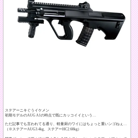
ステアーニキぐうイケメン
初期モデルのAUG A1の時点で既にカッコイイという…
ただ記事でも言われてる通り、軽量厨のワイにはちょっと重いンゴねぇ…
（※ステアーAUG3.4kg、ステアーHC2.68kg）