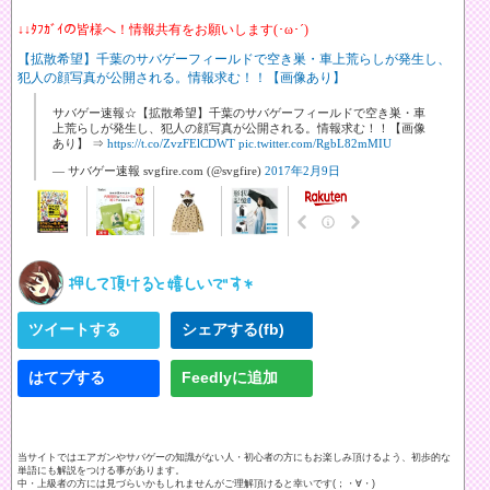
↓↓ﾀﾌｶﾞｲの皆様へ！情報共有をお願いします(･ω･´)
【拡散希望】千葉のサバゲーフィールドで空き巣・車上荒らしが発生し、
犯人の顔写真が公開される。情報求む！！【画像あり】
サバゲー速報☆【拡散希望】千葉のサバゲーフィールドで空き巣・車
上荒らしが発生し、犯人の顔写真が公開される。情報求む！！【画像
あり】 ⇒
https://t.co/ZvzFElCDWT
pic.twitter.com/RgbL82mMIU
— サバゲー速報 svgfire.com (@svgfire)
2017年2月9日
ツイートする
シェアする(fb)
はてブする
Feedlyに追加
当サイトではエアガンやサバゲーの知識がない人・初心者の方にもお楽しみ頂けるよう、初歩的な
単語にも解説をつける事があります。
中・上級者の方には見づらいかもしれませんがご理解頂けると幸いです(；・∀・)