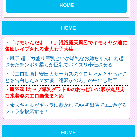
HOME
HOME
「キモいんだよ…！」混浴露天風呂でキモオヤジ達に
集団レイプされる素人女子大生
風子 超デカ盛り巨乳といか爆乳なお姉ちゃんに勃起
させたチンポを柔らか巨乳でパイズリ奉仕させる！
【エロ動画】安田大サーカスのクロちゃんとヤったこ
とを告白したＡＶ女優「滝沢かのん」の中出し動画
鷹羽澪 Iカップ爆乳グラドルのおっぱいの形が丸見え
な水着姿のエロ画像まとめ
素人ギャルがギャラに惹かれてA●初出演でエ□過ぎる
フェラを披露する！
HOME