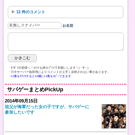
12 件のコメント
お名前
・ﾀﾌｶﾞｲの皆様へ！ｺﾒﾝﾄも紳士ﾌﾟﾚｲでお願いします！(・∀・)ゞ
・只今サーバー負荷増によりコメントが上手く反映されない事があります。
・ﾚｽ番をｸﾘｯｸするとｺﾒ欄にﾚｽ番をｺﾋﾟｰできます
サバゲーまとめPickUp
2014年09月15日
祖父が海軍だった女の子ですが、サバゲーに
参加したいです