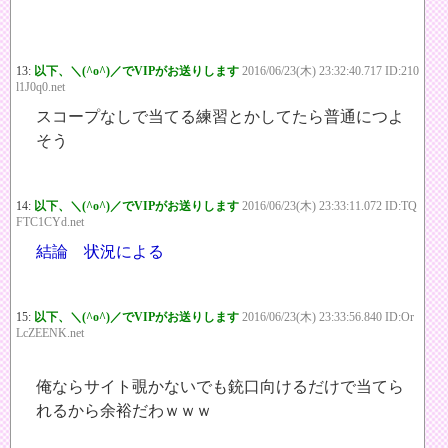
13:
以下、＼(^o^)／でVIPがお送りします
2016/06/23(木) 23:32:40.717 ID:210
l1J0q0.net
スコープなしで当てる練習とかしてたら普通につよ
そう
14:
以下、＼(^o^)／でVIPがお送りします
2016/06/23(木) 23:33:11.072 ID:TQ
FTC1CYd.net
結論 状況による
15:
以下、＼(^o^)／でVIPがお送りします
2016/06/23(木) 23:33:56.840 ID:Or
LcZEENK.net
俺ならサイト覗かないでも銃口向けるだけで当てら
れるから余裕だわｗｗｗ