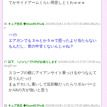
てかサイドアームくらい用意しとくわｗｗｗ
16:
キュア坊主 ◆Ocure013Nwik
2016/06/23(木) 23:36:15.815 ID:d8MwIBu20.n
et
>>15
エアガンでも３ｍとか５ｍで思ったより当たらない
もんだし、世の中甘くないんじゃね？
17:
以下、＼(^o^)／でVIPがお送りします
2016/06/23(木) 23:37:05.729 ID:u1q
obcgE0.net
スコープの横にアイアンサイト乗っけるやつなんて
言うんだっけ
まぁデカいし重いしで近距離だったらリボルバーと
かARの方が強いと思う
18:
キュア坊主 ◆Ocure013Nwik
2016/06/23(木) 23:38:32.270 ID:d8MwIBu20.n