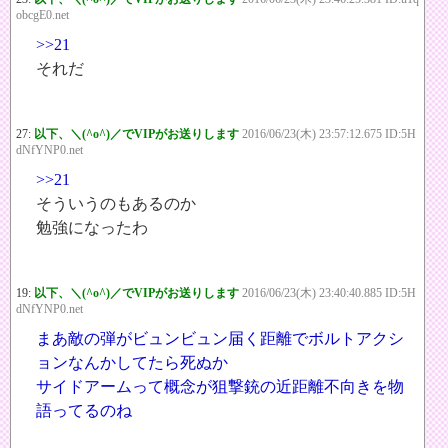
obcgE0.net
>>21
それだ
27:
以下、＼(^o^)／でVIPがお送りします
2016/06/23(木) 23:57:12.675 ID:5H
dNfYNP0.net
>>21
そういうのもあるのか
勉強になったわ
19:
以下、＼(^o^)／でVIPがお送りします
2016/06/23(木) 23:40:40.885 ID:5H
dNfYNP0.net
まあ敵の弾がビュンビュン届く距離でボルトアクシ
ョンなんかしてたら死ぬか
サイドアームって概念が狙撃銃の近距離不向きを物
語ってるのね