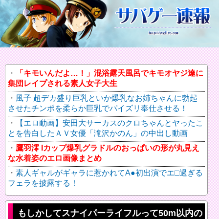
「キモいんだよ…！」混浴露天風呂でキモオヤジ達に
集団レイプされる素人女子大生
風子 超デカ盛り巨乳といか爆乳なお姉ちゃんに勃起
させたチンポを柔らか巨乳でパイズリ奉仕させる！
【エロ動画】安田大サーカスのクロちゃんとヤったこ
とを告白したＡＶ女優「滝沢かのん」の中出し動画
鷹羽澪 Iカップ爆乳グラドルのおっぱいの形が丸見え
な水着姿のエロ画像まとめ
素人ギャルがギャラに惹かれてA●初出演でエ□過ぎる
フェラを披露する！
もしかしてスナイパーライフルって50m以内の