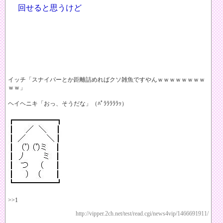
回せると思うけど
イッチ「スナイパーとか距離詰めればクソ雑魚ですやんｗｗｗｗｗｗｗｗ
ｗｗ」
ヘイヘニキ「おっ、そうだな」（ﾊﾟﾗﾗﾗﾗﾗｯ）
>>1
http://vipper.2ch.net/test/read.cgi/news4vip/1466691911/