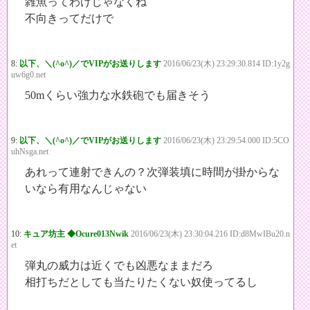
雑魚ってわけじゃなくね
不向きってだけで
8:
以下、＼(^o^)／でVIPがお送りします
2016/06/23(木) 23:29:30.814 ID:1y2g
uw6g0.net
50mくらい強力な水鉄砲でも届きそう
9:
以下、＼(^o^)／でVIPがお送りします
2016/06/23(木) 23:29:54.000 ID:5CO
uhNsga.net
あれって連射できんの？次弾装填に時間が掛からな
いなら有用なんじゃない
10:
キュア坊主 ◆Ocure013Nwik
2016/06/23(木) 23:30:04.216 ID:d8MwIBu20.n
et
弾丸の威力は近くでも凶悪なままだろ
相打ちだとしても当たりたくない奴使ってるし