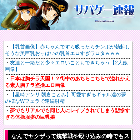
【乳首画像】赤ちゃんですら吸ったらチンポが勃起し
そうな美巨乳おっぱいの乳首エロすぎワロタｗｗｗ
友達と一緒だと少々エロいこともできちゃう【2人娘
画像】
日本は胸チラ天国！？街中のあちらこちらで溢れかえ
る素人胸チラ盗撮エロ画像
【星崎アンリ 朝倉ことみ】可愛すぎるギャル達の夢
の様なWフェラで連続射精
夢でもリアルでも同じ人にレイプされてしまう悲惨す
ぎる体操服姿の巨乳娘
なんでヤクザって銃撃戦や殴り込みの時でもス