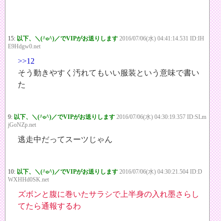
15:
以下、＼(^o^)／でVIPがお送りします
2016/07/06(水) 04:41:14.531 ID:IH
E9Hdgw0.net
>>12
そう動きやすく汚れてもいい服装という意味で書い
た
9:
以下、＼(^o^)／でVIPがお送りします
2016/07/06(水) 04:30:19.357 ID:SLm
jGoNZp.net
逃走中だってスーツじゃん
10:
以下、＼(^o^)／でVIPがお送りします
2016/07/06(水) 04:30:21.504 ID:D
WXHHd0SK.net
ズボンと腹に巻いたサラシで上半身の入れ墨さらし
てたら通報するわ