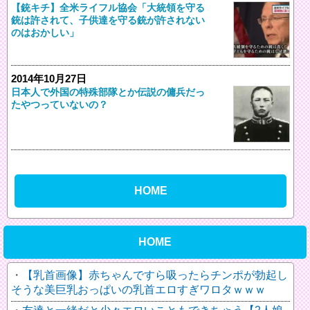
【銃キチ】全米ライフル協会「大統領を守る
銃は許されて、子供達を守る銃が許されない
のはおかしい」
2014年10月27日
日本人で外国の特殊部隊とか伝説の傭兵だっ
たやつっていないの？
HOME
HOME
【乳首画像】赤ちゃんですら吸ったらチンポが勃起し
そうな美巨乳おっぱいの乳首エロすぎワロタｗｗｗ