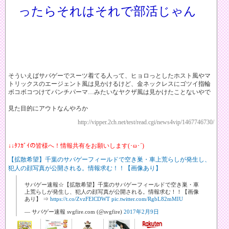
ったらそれはそれで部活じゃん
そういえばサバゲーでスーツ着てる人って、ヒョロっとしたホスト風やマ
トリックスのエージェント風は見かけるけど、金ネックレスにゴツイ指輪
ボコボコつけてパンチパーマ…みたいなヤクザ風は見かけたことないやで
見た目的にアウトなんやろか
http://vipper.2ch.net/test/read.cgi/news4vip/1467746730/
↓↓ﾀﾌｶﾞｲの皆様へ！情報共有をお願いします(･ω･´)
【拡散希望】千葉のサバゲーフィールドで空き巣・車上荒らしが発生し、
犯人の顔写真が公開される。情報求む！！【画像あり】
サバゲー速報☆【拡散希望】千葉のサバゲーフィールドで空き巣・車
上荒らしが発生し、犯人の顔写真が公開される。情報求む！！【画像
あり】 ⇒
https://t.co/ZvzFElCDWT
pic.twitter.com/RgbL82mMIU
— サバゲー速報 svgfire.com (@svgfire)
2017年2月9日