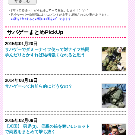
・ﾀﾌｶﾞｲの皆様へ！ｺﾒﾝﾄも紳士ﾌﾟﾚｲでお願いします！(・∀・)ゞ
・只今サーバー負荷増によりコメントが上手く反映されない事があります。
・ﾚｽ番をｸﾘｯｸするとｺﾒ欄にﾚｽ番をｺﾋﾟｰできます
サバゲーまとめPickUp
2015年01月20日
サバゲーでダミーナイフ使って対ナイフ格闘
学んだりとかすれば結構強くなれると思う
2014年08月16日
サバゲーってお前ら的にどうなの？
2015年02月06日
【米国】 男児(3)、母親の銃を奪い1ショット
で両親をまとめて撃ち抜く