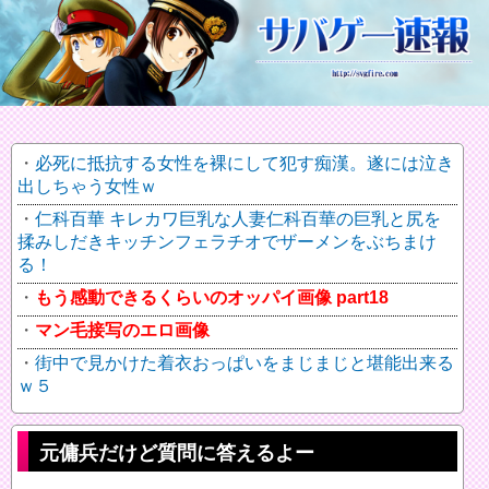
必死に抵抗する女性を裸にして犯す痴漢。遂には泣き
出しちゃう女性ｗ
仁科百華 キレカワ巨乳な人妻仁科百華の巨乳と尻を
揉みしだきキッチンフェラチオでザーメンをぶちまけ
る！
もう感動できるくらいのオッパイ画像 part18
マン毛接写のエロ画像
街中で見かけた着衣おっぱいをまじまじと堪能出来る
ｗ５
元傭兵だけど質問に答えるよー