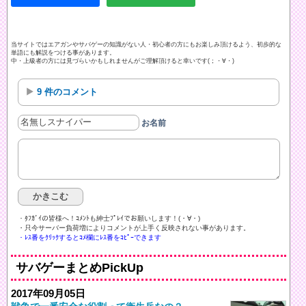
当サイトではエアガンやサバゲーの知識がない人・初心者の方にもお楽しみ頂けるよう、初歩的な
単語にも解説をつける事があります。
中・上級者の方には見づらいかもしれませんがご理解頂けると幸いです(；・∀・)
9 件のコメント
お名前
・ﾀﾌｶﾞｲの皆様へ！ｺﾒﾝﾄも紳士ﾌﾟﾚｲでお願いします！(・∀・)ゞ
・只今サーバー負荷増によりコメントが上手く反映されない事があります。
・ﾚｽ番をｸﾘｯｸするとｺﾒ欄にﾚｽ番をｺﾋﾟｰできます
サバゲーまとめPickUp
2017年09月05日