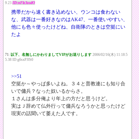
9.23
ID:nFlz3zodO
携帯だから速く書き込めない、ウンコは食わない
な、武器は一番好きなのはAK47、一番使いやすい、
他にも色々使ったけどね、自衛隊のときは空挺にい
たよ
71:
以下、名無しにかわりましてVIPがお送りします
2006/02/16(木) 11:18:5
5.38 ID:g6sxPJlS0
>>51
空挺か～やっぱ多いよね。３４と普教連にも知り合
いで傭兵？なった奴いるからさ。
１さんは多分俺より年上の方だと思うけど。
実はＪ辞めて仏外行って傭兵なろうかと思ったけど
現実の話聞いて萎えた人です。