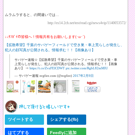
ムラムラすると、の間違いでは…
http://ex14.2ch.net/test/read.cgi/news4vip/1140053572/
↓↓ﾀﾌｶﾞｲの皆様へ！情報共有をお願いします(･ω･´)
【拡散希望】千葉のサバゲーフィールドで空き巣・車上荒らしが発生し、
犯人の顔写真が公開される。情報求む！！【画像あり】
サバゲー速報☆【拡散希望】千葉のサバゲーフィールドで空き巣・車
上荒らしが発生し、犯人の顔写真が公開される。情報求む！！【画像
あり】 ⇒
https://t.co/ZvzFElCDWT
pic.twitter.com/RgbL82mMIU
— サバゲー速報 svgfire.com (@svgfire)
2017年2月9日
ツイートする
シェアする(fb)
はてブする
Feedlyに追加