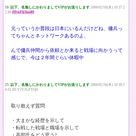
18:
以下、名無しにかわりましてVIPがお送りします
2006/02/16(木) 10:37:2
2.86
ID:nFlz3zodO
元っていうか普段は日本にいるんだけどね、傭兵っ
てちゃんとネットワークあるのよ、
んで傭兵仲間から依頼とか来ると戦場に向かうって
感じで、今は２年間ぐらい休暇中
25:
以下、名無しにかわりましてVIPがお送りします
2006/02/16(木) 10:39:5
9.61 ID:V2YJGFYQ0
取り敢えず質問
・大まかな経歴を示して
・転戦した戦場と職場を示して
・高部氏をどう思う?