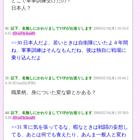
どこで軍事訓練受けたの？
日本人？
41:
以下、名無しにかわりましてVIPがお送りします
2006/02/16(木) 10:54:0
6.65
ID:nFlz3zodO
>>30
日本人だよ、若いときは自衛隊にいたよ４年間
ね、軍事訓練はそんなもんだね、後は独自に戦場に
乗り込んだよ
31:
以下、名無しにかわりましてVIPがお送りします
2006/02/16(木) 10:44:2
4.34 ID:bmZht3PR0
職業柄、身についた変な癖とかある？
44:
以下、名無しにかわりましてVIPがお送りします
2006/02/16(木) 10:58:0
9.89
ID:nFlz3zodO
>>31
常に気を張ってるな、暇なときは戦闘の妄想し
てる、あとは何でも食えたり、あんま一般人と変わ