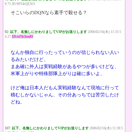
9.71 ID:99T4rQEXO
そこいらのDQNなら素手で殺せる？
92:
以下、名無しにかわりましてVIPがお送りします
2006/02/16(木) 11:33:5
4.27
ID:nFlz3zodO
なんか独自に行ったっていうのが信じられない人い
るみたいだけど、
まあ確に外人は実戦経験があるやつが多いけどな、
米軍上がりや特殊部隊上がりは確に多いよ、
けど俺は日本人だもん実戦経験なんて現地に行って
積むしかないじゃん、その分あっちでは苦労したけ
どね、
107:
以下、名無しにかわりましてVIPがお送りします
2006/02/16(木) 11:39:5