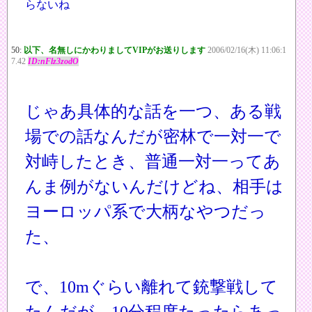
らないね
50:
以下、名無しにかわりましてVIPがお送りします
2006/02/16(木) 11:06:1
7.42
ID:nFlz3zodO
じゃあ具体的な話を一つ、ある戦
場での話なんだが密林で一対一で
対峙したとき、普通一対一ってあ
んま例がないんだけどね、相手は
ヨーロッパ系で大柄なやつだっ
た、
で、10mぐらい離れて銃撃戦して