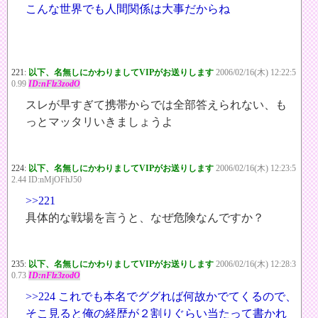
こんな世界でも人間関係は大事だからね
221:
以下、名無しにかわりましてVIPがお送りします
2006/02/16(木) 12:22:5
0.99
ID:nFlz3zodO
スレが早すぎて携帯からでは全部答えられない、も
っとマッタリいきましょうよ
224:
以下、名無しにかわりましてVIPがお送りします
2006/02/16(木) 12:23:5
2.44 ID:nMjOFhJ50
>>221
具体的な戦場を言うと、なぜ危険なんですか？
235:
以下、名無しにかわりましてVIPがお送りします
2006/02/16(木) 12:28:3
0.73
ID:nFlz3zodO
>>224
これでも本名でググれば何故かでてくるので、
そこ見ると俺の経歴が２割りぐらい当たって書かれ