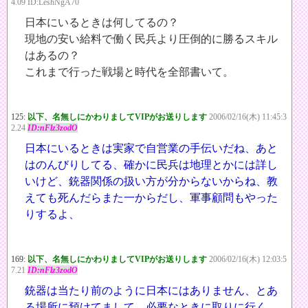
4.09 ID:LeshNgA70
日本にいるときは何してるの？
現地の安い給料で働く民兵より圧倒的に勝るスキル
はあるの？
これまで行った戦場と時代を全部書いて。
125:
以下、名無しにかわりましてVIPがお送りします
2006/02/16(木) 11:45:3
2.24
ID:nFlz3zodO
日本にいるときは実家で自営業の手伝いだね、あと
はのんびりしてる、確かに民兵は地理とかには詳し
いけど、銃器関係の扱い方が分からないからね、教
えても死んだらまた一からだし、軍事顧問もやった
りするよ、
169:
以下、名無しにかわりましてVIPがお送りします
2006/02/16(木) 12:03:5
7.21
ID:nFlz3zodO
銃器は当たり前のように日本にはありません、とあ
る場所に預けてまして、必要なときに取りに行く、