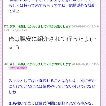
もしくは持って来てもらうですね、結構以外な場所
ですよ
170:
以下、名無しにかわりましてVIPがお送りします
2006/02/16(木) 12:04:0
4.29 ID:tTqZwdLZ0
俺は職安に紹介されて行ったよ(`･
ω･´)
207:
以下、名無しにかわりましてVIPがお送りします
2006/02/16(木) 12:15:5
2.87
ID:nFlz3zodO
スキルとしては正直誇れることはないよ、別に何か
にたけていなければ傭兵やってけない分けではない
しね
まあ強いて言えば傭兵仲間に信頼されてる事かな、