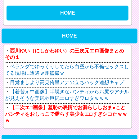
HOME
HOME
西川ゆい（にしかわゆい）の三次元エロ画像まとめ
その１
ベランダでゆっくりしてたら白昼から不倫セックスし
てる現場に遭遇ｗ即盗撮ｗ
目覚ましより高見侑里アナの立ちバック連想キャプ
【着替え中画像】半脱ぎなパンティからお尻やアナル
が見えそうな美尻や巨尻エロすぎワロタｗｗｗ
【二次エ□画像】羞恥の表情でお漏らししおま●こと
パンティをおしっこで濡らす美少女エ□すぎシコたｗｗ
ｗ