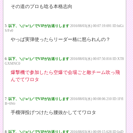
その道のプロも唸る本格志向
5:
以下、＼(^o^)／でVIPがお送りします
2016/08/03(水) 00:07:19.691 ID:hiGi
S/Fe0
やっぱ実弾使ったらリーダー格に怒られんの？
6:
以下、＼(^o^)／でVIPがお送りします
2016/08/03(水) 00:07:50.816 ID:XT8
GXMNC0
爆撃機で参加したら空爆で会場ごと敵チーム吹っ飛
んでてワロタ
7:
以下、＼(^o^)／でVIPがお送りします
2016/08/03(水) 00:08:06.210 ID:1Ffl
B+6Wr
手榴弾投げつけたら腰抜かしててワロタ
8:
以下、＼(^o^)／でVIPがお送りします
2016/08/03(水) 00:09:15.628 ID:IziD