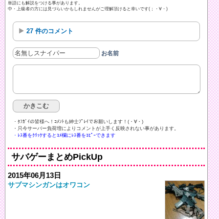
単語にも解説をつける事があります。
中・上級者の方には見づらいかもしれませんがご理解頂けると幸いです(；・∀・)
27 件のコメント
お名前
・ﾀﾌｶﾞｲの皆様へ！ｺﾒﾝﾄも紳士ﾌﾟﾚｲでお願いします！(・∀・)ゞ
・只今サーバー負荷増によりコメントが上手く反映されない事があります。
・ﾚｽ番をｸﾘｯｸするとｺﾒ欄にﾚｽ番をｺﾋﾟｰできます
サバゲーまとめPickUp
2015年06月13日
サブマシンガンはオワコン