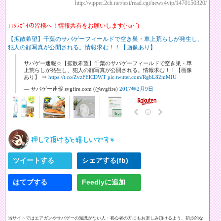
http://vipper.2ch.net/test/read.cgi/news4vip/1470150320/
↓↓ﾀﾌｶﾞｲの皆様へ！情報共有をお願いします(･ω･´)
【拡散希望】千葉のサバゲーフィールドで空き巣・車上荒らしが発生し、
犯人の顔写真が公開される。情報求む！！【画像あり】
サバゲー速報☆【拡散希望】千葉のサバゲーフィールドで空き巣・車
上荒らしが発生し、犯人の顔写真が公開される。情報求む！！【画像
あり】 ⇒
https://t.co/ZvzFElCDWT
pic.twitter.com/RgbL82mMIU
— サバゲー速報 svgfire.com (@svgfire)
2017年2月9日
ツイートする
シェアする(fb)
はてブする
Feedlyに追加
当サイトではエアガンやサバゲーの知識がない人・初心者の方にもお楽しみ頂けるよう、初歩的な