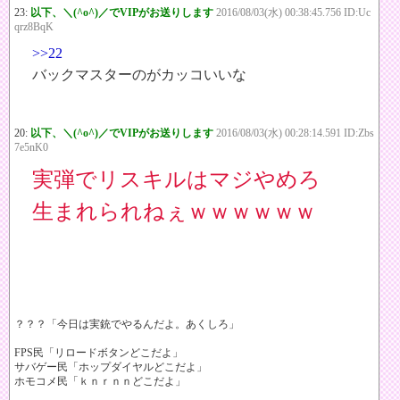
23:
以下、＼(^o^)／でVIPがお送りします
2016/08/03(水) 00:38:45.756 ID:Uc
qrz8BqK
>>22
バックマスターのがカッコいいな
20:
以下、＼(^o^)／でVIPがお送りします
2016/08/03(水) 00:28:14.591 ID:Zbs
7e5nK0
実弾でリスキルはマジやめろ
生まれられねぇｗｗｗｗｗｗ
？？？「今日は実銃でやるんだよ。あくしろ」
FPS民「リロードボタンどこだよ」
サバゲー民「ホップダイヤルどこだよ」
ホモコメ民「ｋｎｒｎｎどこだよ」