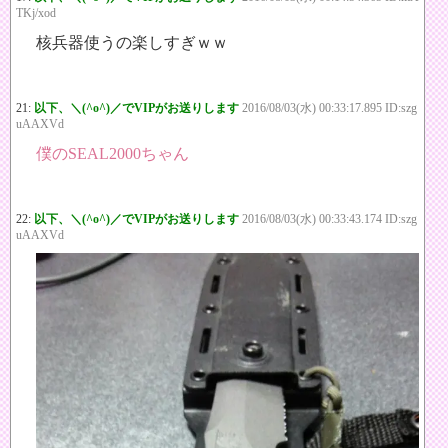
TKj/xod
核兵器使うの楽しすぎｗｗ
21:
以下、＼(^o^)／でVIPがお送りします
2016/08/03(水) 00:33:17.895 ID:szg
uAAXVd
僕のSEAL2000ちゃん
22:
以下、＼(^o^)／でVIPがお送りします
2016/08/03(水) 00:33:43.174 ID:szg
uAAXVd