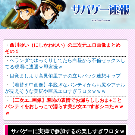
西川ゆい（にしかわゆい）の三次元エロ画像まとめ
その１
ベランダでゆっくりしてたら白昼から不倫セックスし
てる現場に遭遇ｗ即盗撮ｗ
目覚ましより高見侑里アナの立ちバック連想キャプ
【着替え中画像】半脱ぎなパンティからお尻やアナル
が見えそうな美尻や巨尻エロすぎワロタｗｗｗ
【二次エ□画像】羞恥の表情でお漏らししおま●こと
パンティをおしっこで濡らす美少女エ□すぎシコたｗｗ
ｗ
サバゲーに実弾で参加するの楽しすぎワロタｗ