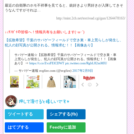
最近の自衛隊のホモ不祥事を見てると、銃好きより男好きが入隊してきそ
うなんですがそれは…
http://mint.2ch.net/test/read.cgi/gun/1264478163/
↓↓ﾀﾌｶﾞｲの皆様へ！情報共有をお願いします(･ω･´)
【拡散希望】千葉のサバゲーフィールドで空き巣・車上荒らしが発生し、
犯人の顔写真が公開される。情報求む！！【画像あり】
サバゲー速報☆【拡散希望】千葉のサバゲーフィールドで空き巣・車
上荒らしが発生し、犯人の顔写真が公開される。情報求む！！【画像
あり】 ⇒
https://t.co/ZvzFElCDWT
pic.twitter.com/RgbL82mMIU
— サバゲー速報 svgfire.com (@svgfire)
2017年2月9日
ツイートする
シェアする(fb)
はてブする
Feedlyに追加