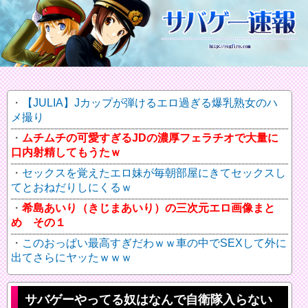
【JULIA】Jカップが弾けるエロ過ぎる爆乳熟女のハ
メ撮り
ムチムチの可愛すぎるJDの濃厚フェラチオで大量に
口内射精してもうたｗ
セックスを覚えたエロ妹が毎朝部屋にきてセックスし
てとおねだりしにくるｗ
希島あいり（きじまあいり）の三次元エロ画像まと
め その１
このおっぱい最高すぎだわｗｗ車の中でSEXして外に
出てさらにヤッたｗｗｗ
サバゲーやってる奴はなんで自衛隊入らない