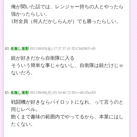
俺が聞いた話では、レンジャー持ちの人とやったら
強かったらしい。
1対全員（何人だかしらんが）でも勝ったらしい。
63:
名無し迷彩
2011/06/03(金) 17:37:37.41 ID:CbKB6Vvf0
銃が好きだから自衛隊に入る
そういう簡単な事じゃないし、自衛隊は銃だけじゃ
ないだろ。
65:
名無し迷彩
2011/06/06(月) 05:54:46.72 ID:t+zKvDmX0
戦闘機が好きならパイロットになれ、って言うのと
同じレベル。
飽くまで趣味の範囲内でやってるから、本業にはし
たくない。