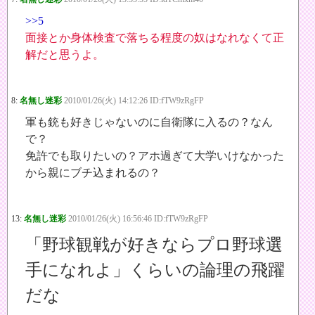
>>5
面接とか身体検査で落ちる程度の奴はなれなくて正
解だと思うよ。
8:
名無し迷彩
2010/01/26(火) 14:12:26 ID:fTW9zRgFP
軍も銃も好きじゃないのに自衛隊に入るの？なん
で？
免許でも取りたいの？アホ過ぎて大学いけなかった
から親にブチ込まれるの？
13:
名無し迷彩
2010/01/26(火) 16:56:46 ID:fTW9zRgFP
「野球観戦が好きならプロ野球選
手になれよ」くらいの論理の飛躍
だな