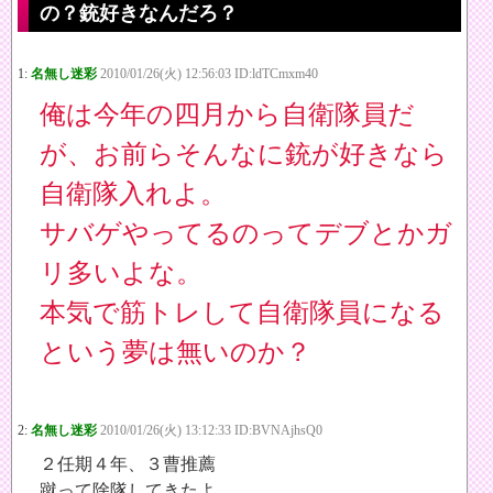
の？銃好きなんだろ？
1:
名無し迷彩
2010/01/26(火) 12:56:03 ID:ldTCmxm40
俺は今年の四月から自衛隊員だ
が、お前らそんなに銃が好きなら
自衛隊入れよ。
サバゲやってるのってデブとかガ
リ多いよな。
本気で筋トレして自衛隊員になる
という夢は無いのか？
2:
名無し迷彩
2010/01/26(火) 13:12:33 ID:BVNAjhsQ0
２任期４年、３曹推薦
蹴って除隊してきたよ