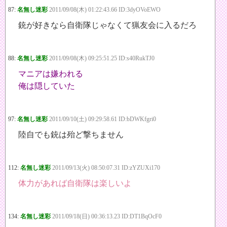
87:
名無し迷彩
2011/09/08(木) 01:22:43.66 ID:3dyOVoEWO
銃が好きなら自衛隊じゃなくて猟友会に入るだろ
88:
名無し迷彩
2011/09/08(木) 09:25:51.25 ID:s40RukTJ0
マニアは嫌われる
俺は隠していた
97:
名無し迷彩
2011/09/10(土) 09:29:58.61 ID:bDWKfgri0
陸自でも銃は殆ど撃ちません
112:
名無し迷彩
2011/09/13(火) 08:50:07.31 ID:zYZUXi170
体力があれば自衛隊は楽しいよ
134:
名無し迷彩
2011/09/18(日) 00:36:13.23 ID:DT1BqOcF0