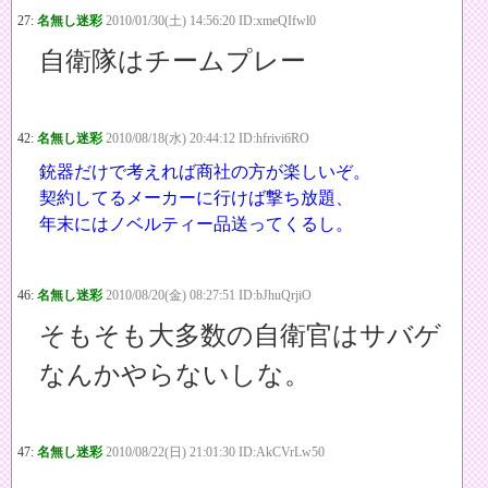
27:
名無し迷彩
2010/01/30(土) 14:56:20 ID:xmeQIfwl0
自衛隊はチームプレー
42:
名無し迷彩
2010/08/18(水) 20:44:12 ID:hfrivi6RO
銃器だけで考えれば商社の方が楽しいぞ。
契約してるメーカーに行けば撃ち放題、
年末にはノベルティー品送ってくるし。
46:
名無し迷彩
2010/08/20(金) 08:27:51 ID:bJhuQrjiO
そもそも大多数の自衛官はサバゲ
なんかやらないしな。
47:
名無し迷彩
2010/08/22(日) 21:01:30 ID:AkCVrLw50