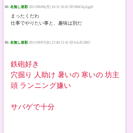
66:
名無し迷彩
2011/06/06(月) 16:31:16.61 ID:MbGfqAgq0
まったくだわ
仕事でやりたい事と、趣味は別だ
86:
名無し迷彩
2011/09/07(水) 23:40:12.41 ID:fclcZGfRO
鉄砲好き
穴掘り 人助け 暑いの 寒いの 坊主
頭 ランニング嫌い
サバゲで十分