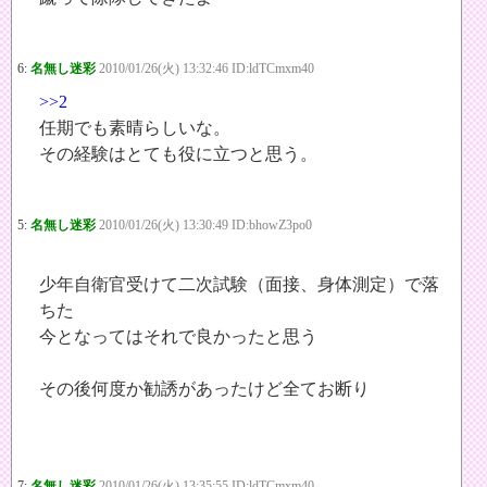
6:
名無し迷彩
2010/01/26(火) 13:32:46 ID:ldTCmxm40
>>2
任期でも素晴らしいな。
その経験はとても役に立つと思う。
5:
名無し迷彩
2010/01/26(火) 13:30:49 ID:bhowZ3po0
少年自衛官受けて二次試験（面接、身体測定）で落
ちた
今となってはそれで良かったと思う
その後何度か勧誘があったけど全てお断り
7:
名無し迷彩
2010/01/26(火) 13:35:55 ID:ldTCmxm40