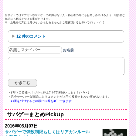
当サイトではエアガンやサバゲーの知識がない人・初心者の方にもお楽しみ頂けるよう、初歩的な
単語にも解説をつける事があります。
中・上級者の方には見づらいかもしれませんがご理解頂けると幸いです(；・∀・)
12 件のコメント
お名前
・ﾀﾌｶﾞｲの皆様へ！ｺﾒﾝﾄも紳士ﾌﾟﾚｲでお願いします！(・∀・)ゞ
・只今サーバー負荷増によりコメントが上手く反映されない事があります。
・ﾚｽ番をｸﾘｯｸするとｺﾒ欄にﾚｽ番をｺﾋﾟｰできます
サバゲーまとめPickUp
2016年05月07日
サバゲーで弾数制限もしくはリアカンルール