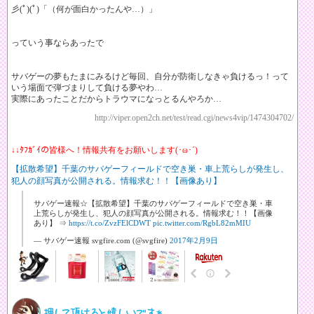
彡(ﾟ)(ﾟ)「（何が面白かったんや…）」
っていう事ならあったで
サバゲーの夢もたまにみるけど毎回、自分が防衛しなきゃ負けるっ！って
いう場面で弾づまりして負ける夢やわ…
実際にあったことだからトラウマになっとるんやろか…
http://viper.open2ch.net/test/read.cgi/news4vip/1474304702/
↓↓ﾀﾌｶﾞｲの皆様へ！情報共有をお願いします(･ω･´)
【拡散希望】千葉のサバゲーフィールドで空き巣・車上荒らしが発生し、
犯人の顔写真が公開される。情報求む！！【画像あり】
サバゲー速報☆【拡散希望】千葉のサバゲーフィールドで空き巣・車
上荒らしが発生し、犯人の顔写真が公開される。情報求む！！【画像
あり】 ⇒
https://t.co/ZvzFElCDWT
pic.twitter.com/RgbL82mMIU
— サバゲー速報 svgfire.com (@svgfire)
2017年2月9日