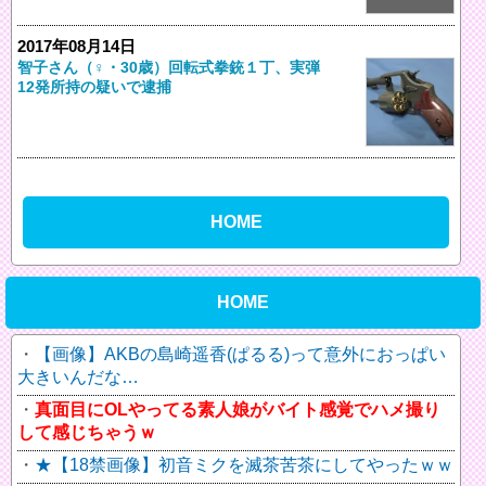
2017年08月14日
智子さん（♀・30歳）回転式拳銃１丁、実弾
12発所持の疑いで逮捕
HOME
HOME
【画像】AKBの島崎遥香(ぱるる)って意外におっぱい
大きいんだな…
真面目にOLやってる素人娘がバイト感覚でハメ撮り
して感じちゃうｗ
★【18禁画像】初音ミクを滅茶苦茶にしてやったｗｗ