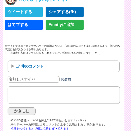
ツイートする
シェアする(fb)
はてブする
Feedlyに追加
当サイトではエアガンやサバゲーの知識がない人・初心者の方にもお楽しみ頂けるよう、初歩的な
単語にも解説をつける事があります。
中・上級者の方には見づらいかもしれませんがご理解頂けると幸いです(；・∀・)
17 件のコメント
お名前
・ﾀﾌｶﾞｲの皆様へ！ｺﾒﾝﾄも紳士ﾌﾟﾚｲでお願いします！(・∀・)ゞ
・只今サーバー負荷増によりコメントが上手く反映されない事があります。
・ﾚｽ番をｸﾘｯｸするとｺﾒ欄にﾚｽ番をｺﾋﾟｰできます