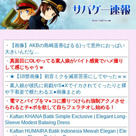
【画像】AKBの島崎遥香(ぱるる)って意外におっぱい
大きいんだな…
真面目にOLやってる素人娘がバイト感覚でハメ撮り
して感じちゃうｗ
★【18禁画像】初音ミクを滅茶苦茶にしてやったｗｗ
素人娘が彼氏に前戯やS●Xでイカされてぐったりと裸
や下着姿で横たわるエ●画像まとめ
電マとバイブをマ●コに擦りつけられ強制アクメさせ
られるとチ●ポを欲して自らフェラチオし始める！
Kaftan KHANA Batik Simple Exclusive | Elegant Long-
Sleeve Modest Batwing Dress
Kaftan HUMAIRA Batik Indonesia Mewah Elegan | Ele