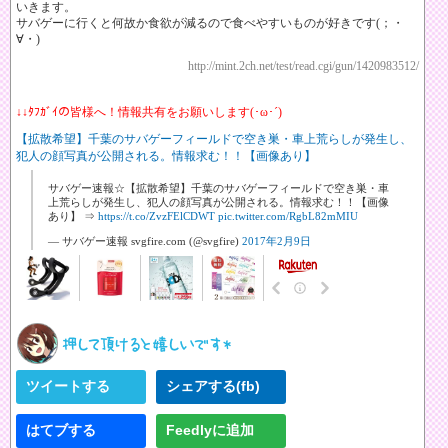
いきます。
サバゲーに行くと何故か食欲が減るので食べやすいものが好きです(；・
∀・)
http://mint.2ch.net/test/read.cgi/gun/1420983512/
↓↓ﾀﾌｶﾞｲの皆様へ！情報共有をお願いします(･ω･´)
【拡散希望】千葉のサバゲーフィールドで空き巣・車上荒らしが発生し、
犯人の顔写真が公開される。情報求む！！【画像あり】
サバゲー速報☆【拡散希望】千葉のサバゲーフィールドで空き巣・車
上荒らしが発生し、犯人の顔写真が公開される。情報求む！！【画像
あり】 ⇒
https://t.co/ZvzFElCDWT
pic.twitter.com/RgbL82mMIU
— サバゲー速報 svgfire.com (@svgfire)
2017年2月9日
ツイートする
シェアする(fb)
はてブする
Feedlyに追加