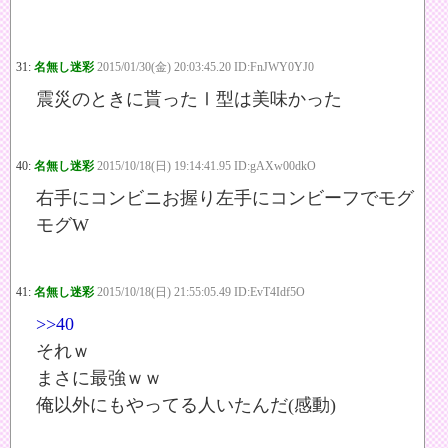
31:
名無し迷彩
2015/01/30(金) 20:03:45.20 ID:FnJWY0YJ0
震災のときに貰ったⅠ型は美味かった
40:
名無し迷彩
2015/10/18(日) 19:14:41.95 ID:gAXw00dkO
右手にコンビニお握り左手にコンビーフでモグ
モグW
41:
名無し迷彩
2015/10/18(日) 21:55:05.49 ID:EvT4Idf5O
>>40
それｗ
まさに最強ｗｗ
俺以外にもやってる人いたんだ(感動)