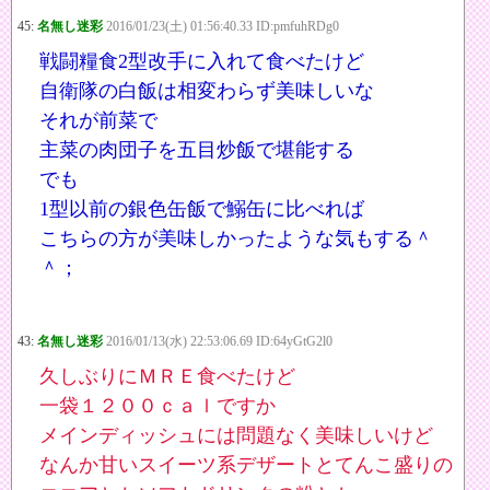
45:
名無し迷彩
2016/01/23(土) 01:56:40.33 ID:pmfuhRDg0
戦闘糧食2型改手に入れて食べたけど
自衛隊の白飯は相変わらず美味しいな
それが前菜で
主菜の肉団子を五目炒飯で堪能する
でも
1型以前の銀色缶飯で鰯缶に比べれば
こちらの方が美味しかったような気もする＾
＾；
43:
名無し迷彩
2016/01/13(水) 22:53:06.69 ID:64yGtG2l0
久しぶりにＭＲＥ食べたけど
一袋１２００ｃａｌですか
メインディッシュには問題なく美味しいけど
なんか甘いスイーツ系デザートとてんこ盛りの