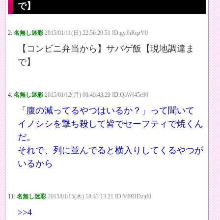
で】
2:
名無し迷彩
2015/01/11(日) 22:56:20.51 ID:gyJhRqzV0
【コンビニ弁当から】サバゲ飯【現地調達ま
で】
4:
名無し迷彩
2015/01/12(月) 00:49:43.29 ID:QaWf45e90
「腹の減ってるやつはいるか？」って聞いて
イノシシを撃ち殺して皆でセーフティで焼くん
だ。
それで、列に並んでると横入りしてくるやつが
いるから
11:
名無し迷彩
2015/01/15(木) 18:43:13.21 ID:Vf9DDzuf0
>>4