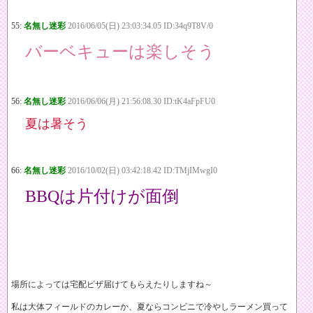
55:
名無し迷彩
2016/06/05(日) 23:03:34.05 ID:34q9T8V/0
バーベキューは楽しそう
56:
名無し迷彩
2016/06/06(月) 21:56:08.30 ID:tK4aFpFU0
夏は暑そう
66:
名無し迷彩
2016/10/02(日) 03:42:18.42 ID:TMjIMwgI0
BBQは片付けが面倒
場所によっては宅配ピザ届けてもらえたりしますね～
私は大体フィールドのカレーか、夏ならコンビニで冷やしラーメン買って