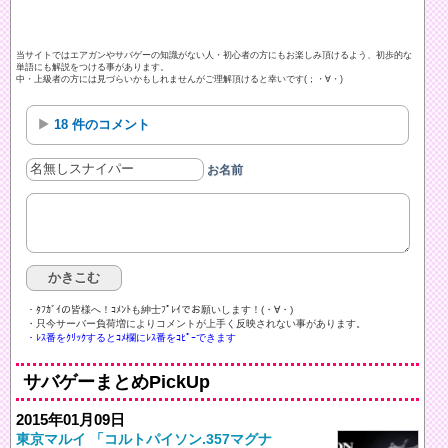
当サイトではエアガンやサバゲーの知識がない人・初心者の方にもお楽しみ頂けるよう、初歩的な
単語にも解説をつける事があります。
中・上級者の方には見づらいかもしれませんがご理解頂けると幸いです(；・∀・)
18 件のコメント
お名前
・ﾀﾌｶﾞｲの皆様へ！ｺﾒﾝﾄも紳士ﾌﾟﾚｲでお願いします！(・∀・)ゞ
・只今サーバー負荷増によりコメントが上手く反映されない事があります。
・ﾚｽ番をｸﾘｯｸするとｺﾒ欄にﾚｽ番をｺﾋﾟｰできます
サバゲーまとめPickUp
2015年01月09日
東京マルイ 「コルトパイソン.357マグナ