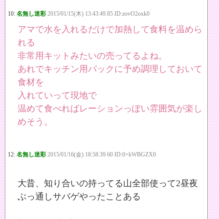
10:
名無し迷彩
2015/01/15(木) 13:43:49.85 ID:zovO2oxk0
アマで水を入れるだけで加熱して食料を温めら
れる
非常用キットみたいの売ってるよね。
あれでキッチン用パックに予め調理しておいて
食材を
入れていって現地で
温めて食べればレーションっぽい雰囲気が楽し
めそう。
12:
名無し迷彩
2015/01/16(金) 18:58:39.60 ID:0+kWBGZX0
大昔、知り合いの持ってる山全部使って2昼夜
ぶっ通しサバゲやったことある