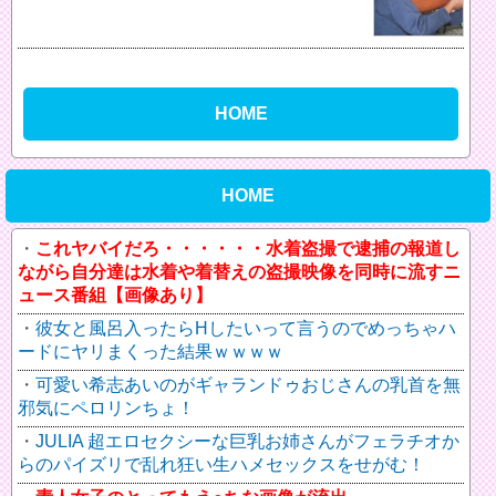
HOME
HOME
これヤバイだろ・・・・・・水着盗撮で逮捕の報道し
ながら自分達は水着や着替えの盗撮映像を同時に流すニ
ュース番組【画像あり】
彼女と風呂入ったらHしたいって言うのでめっちゃハ
ードにヤリまくった結果ｗｗｗｗ
可愛い希志あいのがギャランドゥおじさんの乳首を無
邪気にペロリンちょ！
JULIA 超エロセクシーな巨乳お姉さんがフェラチオか
らのパイズリで乱れ狂い生ハメセックスをせがむ！