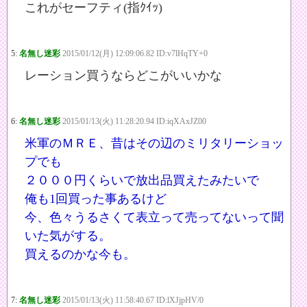
これがセーフティ(指ｸｲｯ)
5:
名無し迷彩
2015/01/12(月) 12:09:06.82 ID:v7lHqTY+0
レーション買うならどこがいいかな
6:
名無し迷彩
2015/01/13(火) 11:28:20.94 ID:iqXAxJZ00
米軍のＭＲＥ、昔はその辺のミリタリーショッ
プでも
２０００円くらいで放出品買えたみたいで
俺も1回買った事あるけど
今、色々うるさくて表立って売ってないって聞
いた気がする。
買えるのかな今も。
7:
名無し迷彩
2015/01/13(火) 11:58:40.67 ID:lXJjpHV/0