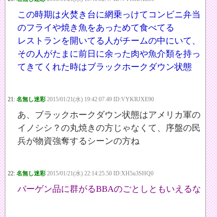
この時期は火焚き台に網乗っけてコンビニ弁当
のフライや焼き魚をあっためて食べてる
レストランを開いてる人がチームの中にいて、
その人がたまに前日に余った肉や魚介類を持っ
てきてくれた時はブラックホークダウン状態
21:
名無し迷彩
2015/01/21(水) 19:42:07.49 ID:VYKRJXE90
あ、ブラックホークダウン状態はアメリカ軍の
イノシシ？の丸焼きの方じゃなくて、序盤の民
兵が物資強奪するシーンの方ね
22:
名無し迷彩
2015/01/21(水) 22:14:25.50 ID:XH5u3SHQ0
バーゲン品に群がるBBAのごとしともいえるな