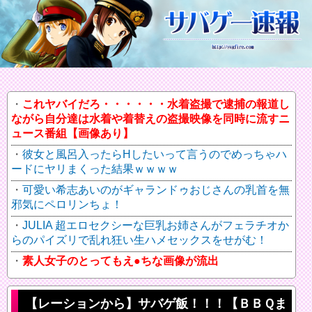
これヤバイだろ・・・・・・水着盗撮で逮捕の報道し
ながら自分達は水着や着替えの盗撮映像を同時に流すニ
ュース番組【画像あり】
彼女と風呂入ったらHしたいって言うのでめっちゃハ
ードにヤリまくった結果ｗｗｗｗ
可愛い希志あいのがギャランドゥおじさんの乳首を無
邪気にペロリンちょ！
JULIA 超エロセクシーな巨乳お姉さんがフェラチオか
らのパイズリで乱れ狂い生ハメセックスをせがむ！
素人女子のとってもえ●ちな画像が流出
【レーションから】サバゲ飯！！！【ＢＢＱま