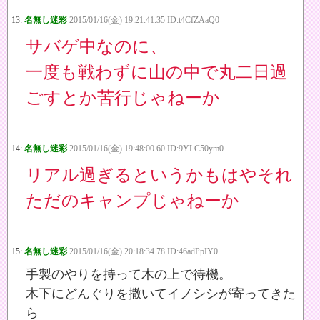
13:
名無し迷彩
2015/01/16(金) 19:21:41.35 ID:t4CfZAaQ0
サバゲ中なのに、
一度も戦わずに山の中で丸二日過
ごすとか苦行じゃねーか
14:
名無し迷彩
2015/01/16(金) 19:48:00.60 ID:9YLC50ym0
リアル過ぎるというかもはやそれ
ただのキャンプじゃねーか
15:
名無し迷彩
2015/01/16(金) 20:18:34.78 ID:46adPpIY0
手製のやりを持って木の上で待機。
木下にどんぐりを撒いてイノシシが寄ってきた
ら