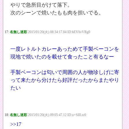
やりで急所目がけて落下。
次のシーンで焼いたもも肉を担いでる。
17:
名無し迷彩
2015/01/20(火) 08:34:17.84 ID:hEVAvVRg0
一度レトルトカレーあっためて手製ベーコンを
現地で焼いたのを載せて食ったこと有るなー
手製ベーコンは匂いで周囲の人が物珍しげに寄
って来たから分けたら好評だったからまたやり
たい
18:
名無し迷彩
2015/01/20(火) 09:05:47.12 ID:o+SlILrc0
>>17