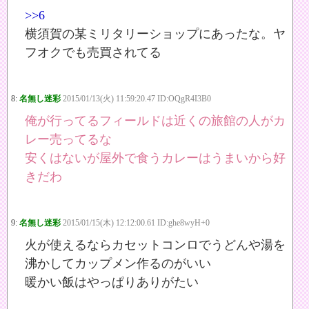
>>6
横須賀の某ミリタリーショップにあったな。ヤ
フオクでも売買されてる
8:
名無し迷彩
2015/01/13(火) 11:59:20.47 ID:OQgR4I3B0
俺が行ってるフィールドは近くの旅館の人がカ
レー売ってるな
安くはないが屋外で食うカレーはうまいから好
きだわ
9:
名無し迷彩
2015/01/15(木) 12:12:00.61 ID:ghe8wyH+0
火が使えるならカセットコンロでうどんや湯を
沸かしてカップメン作るのがいい
暖かい飯はやっぱりありがたい