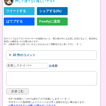
ツイートする
シェアする(fb)
はてブする
Feedlyに追加
当サイトではエアガンやサバゲーの知識がない人・初心者の方にもお楽しみ頂けるよう、初歩的な
単語にも解説をつける事があります。
中・上級者の方には見づらいかもしれませんがご理解頂けると幸いです(；・∀・)
20 件のコメント
お名前
・ﾀﾌｶﾞｲの皆様へ！ｺﾒﾝﾄも紳士ﾌﾟﾚｲでお願いします！(・∀・)ゞ
・只今サーバー負荷増によりコメントが上手く反映されない事があります。
・ﾚｽ番をｸﾘｯｸするとｺﾒ欄にﾚｽ番をｺﾋﾟｰできます