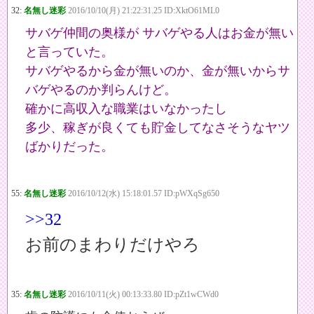
32:
名無し迷彩
2016/10/10(月) 21:22:31.25 ID:XktO61ML0
サバゲ仲間の奥様が サバゲやる人はお金が無い
と言っていた。
サバゲやるから金が無いのか、金が無いからサ
バゲやるのか判らんけど。
確かに高収入な職業はいなかったし
多少、稼ぎが良くても貯金してなさそうなヤツ
ばかりだった。
55:
名無し迷彩
2016/10/12(水) 15:18:01.57 ID:pWXqSg650
>>32
お前のまわりだけやろ
35:
名無し迷彩
2016/10/11(火) 00:13:33.80 ID:pZt1wCWd0