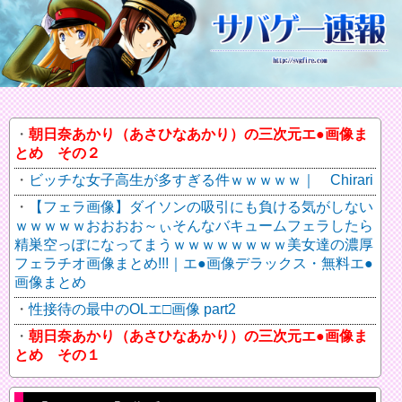
朝日奈あかり（あさひなあかり）の三次元エ●画像ま
とめ その２
ビッチな女子高生が多すぎる件ｗｗｗｗｗ｜ Chirari
【フェラ画像】ダイソンの吸引にも負ける気がしない
ｗｗｗｗｗおおおお～ぃそんなバキュームフェラしたら
精巣空っぽになってまうｗｗｗｗｗｗｗｗ美女達の濃厚
フェラチオ画像まとめ!!!｜エ●画像デラックス・無料エ●
画像まとめ
性接待の最中のOLエ□画像 part2
朝日奈あかり（あさひなあかり）の三次元エ●画像ま
とめ その１