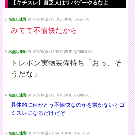
【キチスレ】貧乏人はサバゲーやるなよ
1:
名無し迷彩
2016/09/30(金) 18:10:23.30 ID:uJa6jw+J0
みてて不愉快だから
3:
名無し迷彩
2016/09/30(金) 18:35:19.85 ID:QfDbR4Ho0
トレポン実物装備持ち「おっ、そ
うだな」
4:
名無し迷彩
2016/09/30(金) 19:19:40.50 ID:Z9Q89j9j0
具体的に何がどう不愉快なのかを書かないとゴ
ミスレになるだけだぞ
5:
名無し迷彩
2016/09/30(金) 20:54:51.34 ID:IFAFITS90