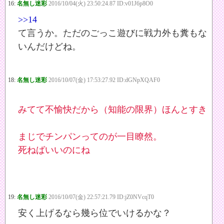
16:
名無し迷彩
2016/10/04(火) 23:50:24.87 ID:v01J6p8O0
>>14
て言うか。ただのごっこ遊びに戦力外も糞もな
いんだけどね。
18:
名無し迷彩
2016/10/07(金) 17:53:27.92 ID:dGNpXQAF0
みてて不愉快だから（知能の限界）ほんとすき
まじでチンパンってのが一目瞭然。
死ねばいいのにね
19:
名無し迷彩
2016/10/07(金) 22:57:21.79 ID:jZ0NVcqT0
安く上げるなら幾ら位でいけるかな？