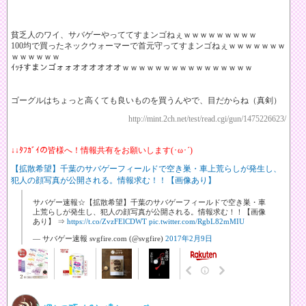
貧乏人のワイ、サバゲーやっててすまンゴねぇｗｗｗｗｗｗｗｗｗ
100均で買ったネックウォーマーで首元守ってすまンゴねぇｗｗｗｗｗｗｗ
ｗｗｗｗｗｗ
ｲｯﾁすまンゴォォオオオオオオｗｗｗｗｗｗｗｗｗｗｗｗｗｗｗｗ
ゴーグルはちょっと高くても良いものを買うんやで、目だからね（真剣）
http://mint.2ch.net/test/read.cgi/gun/1475226623/
↓↓ﾀﾌｶﾞｲの皆様へ！情報共有をお願いします(･ω･´)
【拡散希望】千葉のサバゲーフィールドで空き巣・車上荒らしが発生し、
犯人の顔写真が公開される。情報求む！！【画像あり】
サバゲー速報☆【拡散希望】千葉のサバゲーフィールドで空き巣・車
上荒らしが発生し、犯人の顔写真が公開される。情報求む！！【画像
あり】 ⇒
https://t.co/ZvzFElCDWT
pic.twitter.com/RgbL82mMIU
— サバゲー速報 svgfire.com (@svgfire)
2017年2月9日