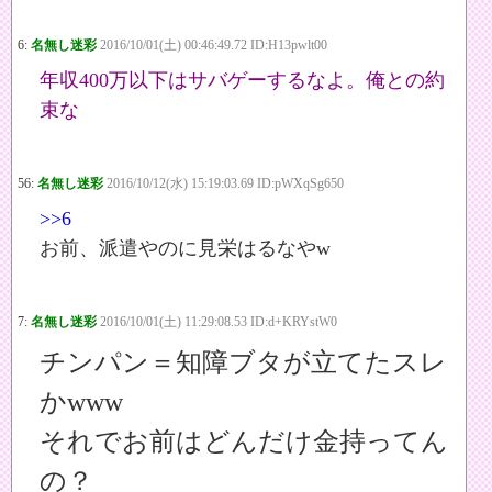
6:
名無し迷彩
2016/10/01(土) 00:46:49.72 ID:H13pwlt00
年収400万以下はサバゲーするなよ。俺との約
束な
56:
名無し迷彩
2016/10/12(水) 15:19:03.69 ID:pWXqSg650
>>6
お前、派遣やのに見栄はるなやw
7:
名無し迷彩
2016/10/01(土) 11:29:08.53 ID:d+KRYstW0
チンパン＝知障ブタが立てたスレ
かwww
それでお前はどんだけ金持ってん
の？