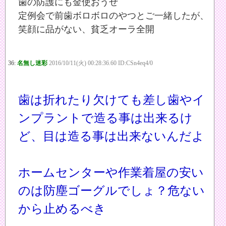
歯の防護にも金使おうぜ
定例会で前歯ボロボロのやつとご一緒したが、
笑顔に品がない、貧乏オーラ全開
36:
名無し迷彩
2016/10/11(火) 00:28:36.60 ID:CSn4eq4/0
歯は折れたり欠けても差し歯やイ
ンプラントで造る事は出来るけ
ど、目は造る事は出来ないんだよ
ホームセンターや作業着屋の安い
のは防塵ゴーグルでしょ？危ない
から止めるべき