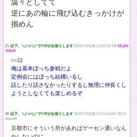
藹々としてて
逆にあの輪に飛び込むきっかけが
掴めん
25:
以下、＼(^o^)／でVIPがお送りします
2016/11/03(木) 21:03:43.530
ID:jSd
3S8zI0
>>22
俺は基本ぼっち参戦だよ
定例会にはぼっち結構いるし
話したり話さなかったりするし無理に仲良くし
ようとしなくても楽しめるぞ
30:
以下、＼(^o^)／でVIPがお送りします
2016/11/03(木) 22:13:24.661 ID:T1
n0zavh0
京都市にそういう所があればゲーセン通いなん
かしないのに