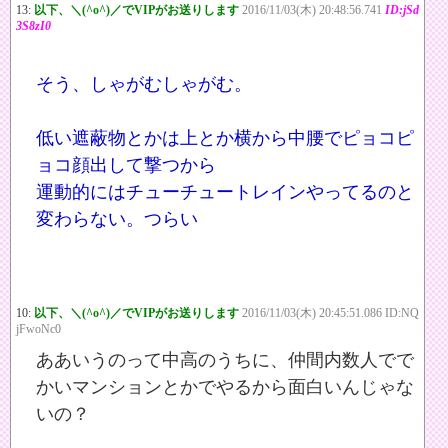
13:
以下、＼(^o^)／でVIPがお送りします
2016/11/03(木) 20:48:56.741
ID:jSd
3S8zI0
そう、しゃがむしゃがむ。
低い遮蔽物とかは上とか横から中腰でピョコピ
ョコ顔出して撃つから
運動的にはチューチュートレインやってるのと
変わらない。つらい
10:
以下、＼(^o^)／でVIPがお送りします
2016/11/03(木) 20:45:51.086 ID:NQ
jFwoNc0
ああいうのって中高のうちに、仲間内数人でで
かいマンションとかでやるから面白いんじゃな
いの？