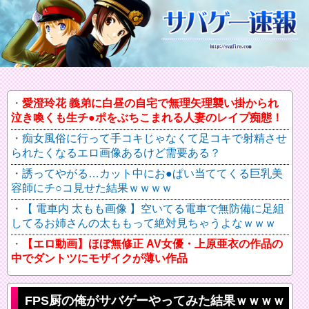
愛澄玲花 義弟に白昼の自宅で無理矢理襲い掛かられ
泣き喚くも生チ●ポをぶちこまれる人妻のレイプ痴態！
痴女風俗に行って手コキじゃなくて足コキで射精させ
られたくなるエロ画像あるけど需要ある？
誘ってやがる…カット中にお●ぱい当ててくる巨乳美
容師にチ○コ見せた結果ｗｗｗｗ
【 電車内 太もも画像 】空いてる電車で無防備に足組
してるお姉さんの太ももって絶対見ちゃうよなｗｗｗ
【エロ動画】ほぼ無修正 AV女優・上原亜衣の作品の
中でダントツにモザイクが薄い作品
FPS厨の俺がサバゲーやってみた結果ｗｗｗｗ