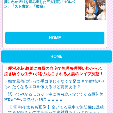
糞にわかﾐﾘｵﾀを産み出した三大戦犯「ガルパ
ン」「スト魔女」「艦娘」
HOME
HOME
愛澄玲花 義弟に白昼の自宅で無理矢理襲い掛かられ
泣き喚くも生チ●ポをぶちこまれる人妻のレイプ痴態！
痴女風俗に行って手コキじゃなくて足コキで射精させ
られたくなるエロ画像あるけど需要ある？
誘ってやがる…カット中にお●ぱい当ててくる巨乳美
容師にチ○コ見せた結果ｗｗｗｗ
【 電車内 太もも画像 】空いてる電車で無防備に足組
してるお姉さんの太ももって絶対見ちゃうよなｗｗｗ