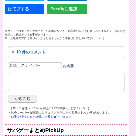
はてブする
Feedlyに追加
当サイトではエアガンやサバゲーの知識がない人・初心者の方にもお楽しみ頂けるよう、初歩的な
単語にも解説をつける事があります。
中・上級者の方には見づらいかもしれませんがご理解頂けると幸いです(；・∀・)
10 件のコメント
お名前
・ﾀﾌｶﾞｲの皆様へ！ｺﾒﾝﾄも紳士ﾌﾟﾚｲでお願いします！(・∀・)ゞ
・只今サーバー負荷増によりコメントが上手く反映されない事があります。
・ﾚｽ番をｸﾘｯｸするとｺﾒ欄にﾚｽ番をｺﾋﾟｰできます
サバゲーまとめPickUp