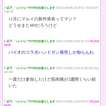
3:
以下、＼(^o^)／でVIPがお送りします
2016/11/03(木) 20:39:43.756 ID:fDV
VqK7i0
11月にマルイの新作発表ってマジ？
どうせまたM4だろうけど
6:
以下、＼(^o^)／でVIPがお送りします
2016/11/03(木) 20:42:45.318
ID:jSd3
S8zI0
バイオのコラボハンドガン発売しか知らんわ
5:
以下、＼(^o^)／でVIPがお送りします
2016/11/03(木) 20:42:42.861 ID:oXg
xdCrD0
一度だけ参加したけど筋肉痛が2週間くらい続
いた
7:
以下、＼(^o^)／でVIPがお送りします
2016/11/03(木) 20:43:38.635
ID:jSd3
S8zI0