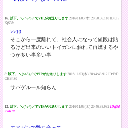
16:
以下、＼(^o^)／でVIPがお送りします
2016/11/03(木) 20:50:06.110 ID:0Iv
KjS3fa
>>10
そこから一度離れて、社会人になって値段は貼
るけど出来のいいトイガンに触れて再燃するや
つが多い事多い事
8:
以下、＼(^o^)／でVIPがお送りします
2016/11/03(木) 20:44:43.912 ID:FrD
CHB4Z0
サバゲルール知らん
12:
以下、＼(^o^)／でVIPがお送りします
2016/11/03(木) 20:46:38.982
ID:jSd
3S8zI0
エアガンで撃ち合って