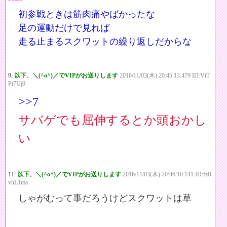
初参戦ときは筋肉痛やばかったな
足の運動だけで見れば
走る止まるスクワットの繰り返しだからな
9:
以下、＼(^o^)／でVIPがお送りします
2016/11/03(木) 20:45:13.479 ID:VtT
Pt7Uj0
>>7
サバゲでも屈伸するとか頭おかし
い
11:
以下、＼(^o^)／でVIPがお送りします
2016/11/03(木) 20:46:10.141 ID:fzR
vhL1ma
しゃがむって事だろうけどスクワットは草