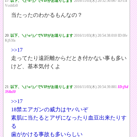
17:
以下、＼(^o^)／でVIPがお送りします
2016/11/03(木) 20:52:50.067 ID:Ua
VcsbEr0
当たったのわかるもんなの？
20:
以下、＼(^o^)／でVIPがお送りします
2016/11/03(木) 20:54:38.010 ID:0Iv
KjS3fa
>>17
走ってたり遠距離からだとき付かない事も多い
けど、基本気付くよ
21:
以下、＼(^o^)／でVIPがお送りします
2016/11/03(木) 20:54:39.881
ID:jSd
3S8zI0
>>17
18禁エアガンの威力はヤバいぞ
素肌に当たるとアザになったり血豆出来たりす
る
歯がかける事故も多いらしい