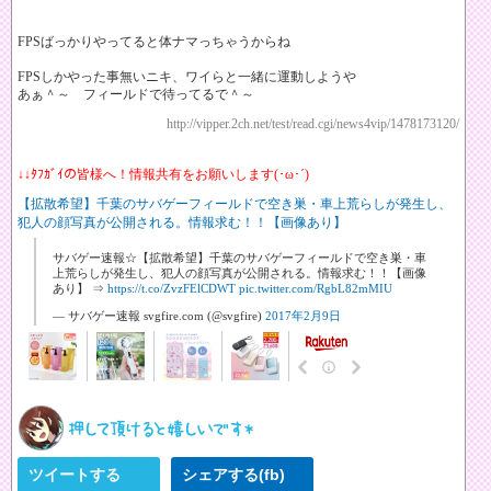
FPSばっかりやってると体ナマっちゃうからね
FPSしかやった事無いニキ、ワイらと一緒に運動しようや
あぁ＾～ フィールドで待ってるで＾～
http://vipper.2ch.net/test/read.cgi/news4vip/1478173120/
↓↓ﾀﾌｶﾞｲの皆様へ！情報共有をお願いします(･ω･´)
【拡散希望】千葉のサバゲーフィールドで空き巣・車上荒らしが発生し、
犯人の顔写真が公開される。情報求む！！【画像あり】
サバゲー速報☆【拡散希望】千葉のサバゲーフィールドで空き巣・車
上荒らしが発生し、犯人の顔写真が公開される。情報求む！！【画像
あり】 ⇒
https://t.co/ZvzFElCDWT
pic.twitter.com/RgbL82mMIU
— サバゲー速報 svgfire.com (@svgfire)
2017年2月9日
ツイートする
シェアする(fb)