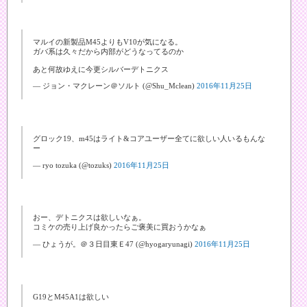
マルイの新製品M45よりもV10が気になる。
ガバ系は久々だから内部がどうなってるのか
あと何故ゆえに今更シルバーデトニクス
— ジョン・マクレーン＠ソルト (@Shu_Mclean)
2016年11月25日
グロック19、m45はライト&コアユーザー全てに欲しい人いるもんな
ー
— ryo tozuka (@tozuks)
2016年11月25日
おー、デトニクスは欲しいなぁ。
コミケの売り上げ良かったらご褒美に買おうかなぁ
— ひょうが。＠３日目東Ｅ47 (@hyogaryunagi)
2016年11月25日
G19とM45A1は欲しい