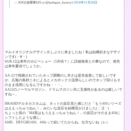
— JGF@金曜東b05-a (@junkgun_factory)
2016年11月26日
マルイオリジナルデザイン久しぶりに来ましたね！私は結構好きなデザイ
ンです(・∀・)
SGR-12は来年のホビーショー（5月頃？）に詳細発表との事なので、発売
は来年夏頃でしょうか。
AA-12で指摘されていたホップ調整のし辛さは是非改善して欲しいです
が、広報の島村ニキによるとメカボックス流用らしいのでホップ回りもそ
のまま流用になるんですかね・・・。
AA12のノーマルマガジン、ドラムマガジン共に互換性があるのは嬉しいで
すね～。
HK416Dデルタカスタムは、ネットの反応見た感じだと「もう416シリーズ
はええっちゅうねん！」みたいな反応を結構見かけました(；´Д｀)
ちょっと前の「M4系はもうええっちゅうねん！」の反応がそのまま416に
シフトしたような感じ。
416D、DEVGRU416、416cって続いてたからね、仕方ないね（レ）