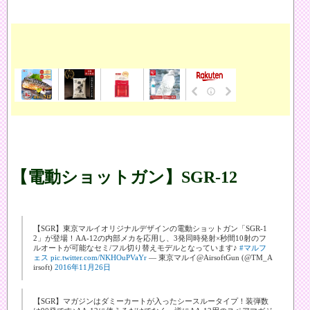
【電動ショットガン】SGR-12
【SGR】東京マルイオリジナルデザインの電動ショットガン「SGR-1
2」が登場！AA-12の内部メカを応用し、3発同時発射×秒間10射のフ
ルオートが可能なセミ/フル切り替えモデルとなっています♪
#マルフ
ェス
pic.twitter.com/NKHOuPVaYr
— 東京マルイ@AirsoftGun (@TM_A
irsoft)
2016年11月26日
【SGR】マガジンはダミーカートが入ったシースルータイプ！装弾数