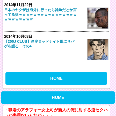
2014年11月22日
日本のヤクザは海外に行ったら雑魚だとか言
ってる奴ｗｗｗｗｗｗｗｗｗｗｗｗｗｗｗｗ
ｗｗｗｗｗｗｗｗ
2014年10月03日
【200J CLUB】湾岸ミッドナイト風にサバ
ゲを語る その4
HOME
HOME
職場のアラフォー女上司が新人の俺に対する逆セクハ
ラが半端ないんだが・・・