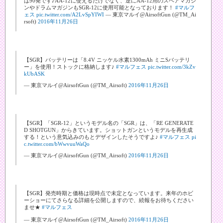
は90発です♪AA-12に使えるだけでなく、逆にAA-12用のスペアマガジ
ンやドラムマガジンもSGR-12に使用可能となっております！
#マルフ
ェス
pic.twitter.com/A2LvSpYIWI
— 東京マルイ@AirsoftGun (@TM_Ai
rsoft)
2016年11月26日
【SGR】バッテリーは「8.4V ニッケル水素1300mAh ミニSバッテリ
ー」を使用！ストックに格納します♪
#マルフェス
pic.twitter.com/3kZv
kUbASK
— 東京マルイ@AirsoftGun (@TM_Airsoft)
2016年11月26日
【SGR】「SGR-12」というモデル名の「SGR」は、「RE GENERATE
D SHOTGUN」からきています。ショットガンというモデルを再生成
する！という意気込みのもとデザインしたそうですよ♪
#マルフェス
pi
c.twitter.com/bWwvuuWaQo
— 東京マルイ@AirsoftGun (@TM_Airsoft)
2016年11月26日
【SGR】発売時期と価格は現時点で未定となっています。来年のホビ
ーショーにてさらなる詳細を公開しますので、続報をお待ちください
ませ★
#マルフェス
— 東京マルイ@AirsoftGun (@TM_Airsoft)
2016年11月26日