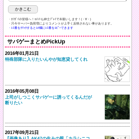
・ﾀﾌｶﾞｲの皆様へ！ｺﾒﾝﾄも紳士ﾌﾟﾚｲでお願いします！(・∀・)ゞ
・只今サーバー負荷増によりコメントが上手く反映されない事があります。
・ﾚｽ番をｸﾘｯｸするとｺﾒ欄にﾚｽ番をｺﾋﾟｰできます
サバゲーまとめPickUp
2016年01月21日
特殊部隊に入りたいんやが知恵貸してくれ
2016年05月08日
上司がしつこくサバゲーに誘ってくるんだが
断りたい
2017年09月21日
【画像あり】AK47の生みの親「カラシニコ