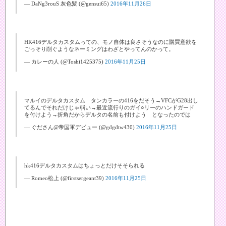
— DaNg3rouS 灰色髪 (@gensui65)
2016年11月26日
HK416デルタカスタムっての、モノ自体は良さそうなのに購買意欲を
ごっそり削ぐようなネーミングはわざとやってんのかって。
— カレーの人 (@Toshi1425375)
2016年11月25日
マルイのデルタカスタム タンカラーの416をだそう→VFCがG28出し
てるんでそれだけじゃ弱い→最近流行りのガイ○リーのハンドガード
を付けよう→折角だからデルタの名前も付けよう となったのでは
— ぐださん@帝国軍デビュー (@gdgdtw430)
2016年11月25日
hk416デルタカスタムはちょっとだけそそられる
— Romeo松上 (@firstsergeant39)
2016年11月25日