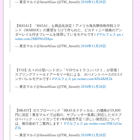
— 東京マルイ@AirsoftGun (@TM_Airsoft)
2016年11月26日
【M45A1】「M45A1」も商品化決定！アメリカ海兵隊特殊作戦コマ
ンド（MARSOC）の要望をうけて作られた、ピカティニー規格のアン
ダーレイル付きフレームを採用しているモデルです♪
#マルフェス
pic.t
witter.com/2M69WcDApo
— 東京マルイ@AirsoftGun (@TM_Airsoft)
2016年11月26日
【V10】久々の小型ハンドガン「V10ウルトラコンパクト」が登場！
スプリングフィールドアーモリー社による、ガバメントベースの3.5イ
ンチバレルモデルです♪
#マルフェス
pic.twitter.com/4Zb4JkIE2k
— 東京マルイ@AirsoftGun (@TM_Airsoft)
2016年11月26日
【HK45T】ガスブローバック「HK45タクティカル」の価格が19,800
円に決定！東京マルイでは初の、サプレッサー装着に対応したガスブ
ローバック・ハンドガンです♪年内発売予定！詳しい発売日について
は、後日改めてご案内します！
#マルフェス
pic.twitter.com/3NE1yUm
ZTk
— 東京マルイ@AirsoftGun (@TM_Airsoft)
2016年11月26日