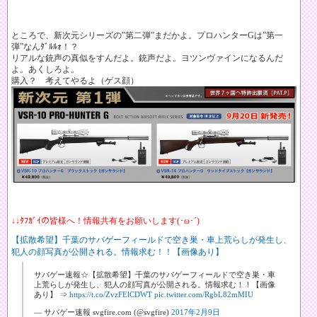
ところで、新次元シリーズの”第二弾”まだかよ。プロハンターGは”第一
弾”なんﾀﾞﾙﾙｫ！？
リアルな銃声の真似をすんだよ。銃声だよ。ヨツンヴァインになるんだ
よ。あくしろよ。
購入？ 考えてやるよ（ゲス顔）
↓↓ﾀﾌｶﾞｲの皆様へ！情報共有をお願いします(･ω･´)
【拡散希望】千葉のサバゲーフィールドで空き巣・車上荒らしが発生し、
犯人の顔写真が公開される。情報求む！！【画像あり】
サバゲー速報☆【拡散希望】千葉のサバゲーフィールドで空き巣・車
上荒らしが発生し、犯人の顔写真が公開される。情報求む！！【画像
あり】 ⇒
https://t.co/ZvzFElCDWT
pic.twitter.com/RgbL82mMIU
— サバゲー速報 svgfire.com (@svgfire)
2017年2月9日