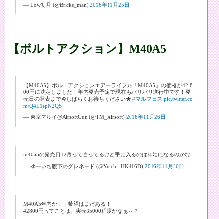
— Low初月 (@Bricks_man)
2016年11月25日
【ボルトアクション】M40A5
【M40A5】ボルトアクションエアーライフル「M40A5」の価格が42,8
00円に決定しました！年内発売予定で現在もバリバリ進行中です！発
売日の発表まで今しばらくお待ちください★
#マルフェス
pic.twitter.co
m/Q4L1epN2QS
— 東京マルイ@AirsoftGun (@TM_Airsoft)
2016年11月26日
m40a5の発売日12月って言ってるけど手に入るのは年始になるのかな
— ゆーいち腹下のグレネード (@Yuichi_HK416D)
2016年11月26日
M40A5年内か！ 希望はまだある！
42800円ってことは、実売35000程度かなぁ～？