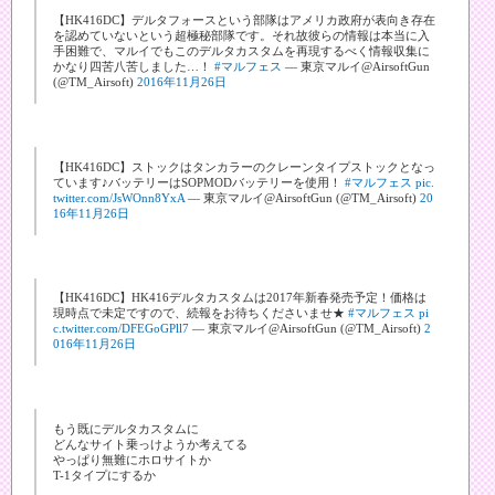
【HK416DC】デルタフォースという部隊はアメリカ政府が表向き存在
を認めていないという超極秘部隊です。それ故彼らの情報は本当に入
手困難で、マルイでもこのデルタカスタムを再現するべく情報収集に
かなり四苦八苦しました…！
#マルフェス
— 東京マルイ@AirsoftGun
(@TM_Airsoft)
2016年11月26日
【HK416DC】ストックはタンカラーのクレーンタイプストックとなっ
ています♪バッテリーはSOPMODバッテリーを使用！
#マルフェス
pic.
twitter.com/JsWOnn8YxA
— 東京マルイ@AirsoftGun (@TM_Airsoft)
20
16年11月26日
【HK416DC】HK416デルタカスタムは2017年新春発売予定！価格は
現時点で未定ですので、続報をお待ちくださいませ★
#マルフェス
pi
c.twitter.com/DFEGoGPll7
— 東京マルイ@AirsoftGun (@TM_Airsoft)
2
016年11月26日
もう既にデルタカスタムに
どんなサイト乗っけようか考えてる
やっぱり無難にホロサイトか
T-1タイプにするか