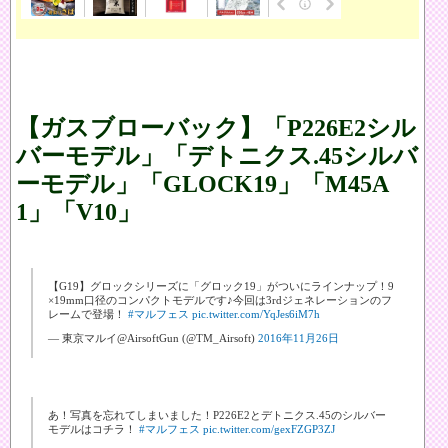
【ガスブローバック】「P226E2シル
バーモデル」「デトニクス.45シルバ
ーモデル」「GLOCK19」「M45A
1」「V10」
【G19】グロックシリーズに「グロック19」がついにラインナップ！9
×19mm口径のコンパクトモデルです♪今回は3rdジェネレーションのフ
レームで登場！
#マルフェス
pic.twitter.com/YqJes6iM7h
— 東京マルイ@AirsoftGun (@TM_Airsoft)
2016年11月26日
あ！写真を忘れてしまいました！P226E2とデトニクス.45のシルバー
モデルはコチラ！
#マルフェス
pic.twitter.com/gexFZGP3ZJ