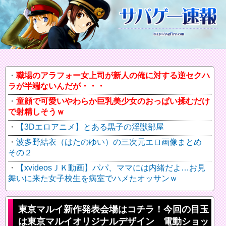
職場のアラフォー女上司が新人の俺に対する逆セクハ
ラが半端ないんだが・・・
童顔で可愛いやわらか巨乳美少女のおっぱい揉むだけ
で射精しそうｗ
【3Dエロアニメ】とある黒子の淫獣部屋
波多野結衣（はたのゆい）の三次元エロ画像まとめ
その２
【xvideosＪＫ動画】パパ、ママには内緒だよ…お見
舞いに来た女子校生を病室でハメたオッサンｗ
東京マルイ新作発表会場はコチラ！今回の目玉
は東京マルイオリジナルデザイン 電動ショッ