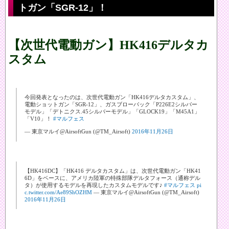
トガン「SGR-12」！
【次世代電動ガン】HK416デルタカ
スタム
今回発表となったのは、次世代電動ガン「HK416デルタカスタム」、
電動ショットガン「SGR-12」、ガスブローバック「P226E2シルバー
モデル」「デトニクス.45シルバーモデル」「GLOCK19」「M45A1」
「V10」！
#マルフェス
— 東京マルイ@AirsoftGun (@TM_Airsoft)
2016年11月26日
【HK416DC】「HK416 デルタカスタム」は、次世代電動ガン「HK41
6D」をベースに、アメリカ陸軍の特殊部隊デルタフォース（通称デル
タ）が使用するモデルを再現したカスタムモデルです♪
#マルフェス
pi
c.twitter.com/Ae89ShOZHM
— 東京マルイ@AirsoftGun (@TM_Airsoft)
2016年11月26日