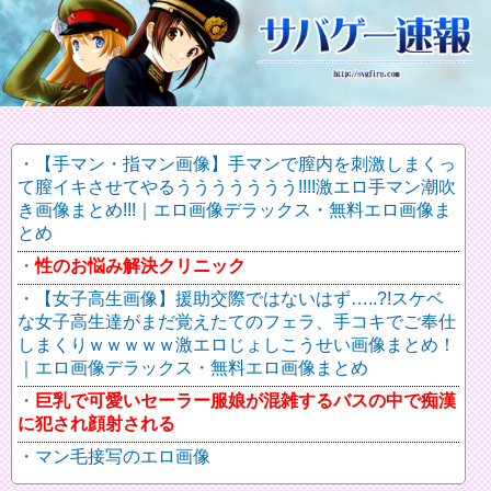
【手マン・指マン画像】手マンで膣内を刺激しまくっ
て膣イキさせてやるううううううう!!!!激エロ手マン潮吹
き画像まとめ!!!｜エロ画像デラックス・無料エロ画像ま
とめ
性のお悩み解決クリニック
【女子高生画像】援助交際ではないはず…..?!スケベ
な女子高生達がまだ覚えたてのフェラ、手コキでご奉仕
しまくりｗｗｗｗｗ激エロじょしこうせい画像まとめ！
｜エロ画像デラックス・無料エロ画像まとめ
巨乳で可愛いセーラー服娘が混雑するバスの中で痴漢
に犯され顔射される
マン毛接写のエロ画像