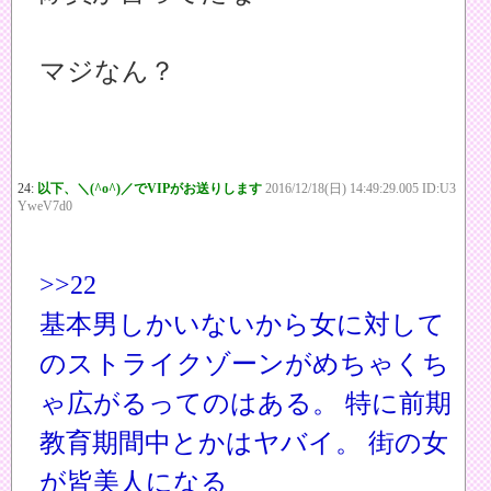
マジなん？
24:
以下、＼(^o^)／でVIPがお送りします
2016/12/18(日) 14:49:29.005 ID:U3
YweV7d0
>>22
基本男しかいないから女に対して
のストライクゾーンがめちゃくち
ゃ広がるってのはある。 特に前期
教育期間中とかはヤバイ。 街の女
が皆美人になる