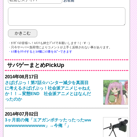
お名前
・ﾀﾌｶﾞｲの皆様へ！ｺﾒﾝﾄも紳士ﾌﾟﾚｲでお願いします！(・∀・)ゞ
・只今サーバー負荷増によりコメントが上手く反映されない事があります。
・ﾚｽ番をｸﾘｯｸするとｺﾒ欄にﾚｽ番をｺﾋﾟｰできます
サバゲーまとめPickUp
2014年08月17日
さばげぶっ！第7話☆ハンター減少を真面目
に考えるさばげぶっ！社会派アニメじゃねえ
か！！→変態END 社会派アニメとはなんだ
ったのか
2014年07月02日
3ヶ月前の俺「エアガンポチッたったったww
wwwwwwwwwwww」→今俺「」