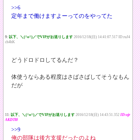
>>6
定年まで働けますよーってのをやってた
9:
以下、＼(^o^)／でVIPがお送りします
2016/12/18(日) 14:41:07.517 ID:ruJ4
ch4hK
どうドロドロしてるんだ？
体使うならある程度はさばさばしてそうなもん
だが
11:
以下、＼(^o^)／でVIPがお送りします
2016/12/18(日) 14:43:51.352
ID:ojr
AKDTl0
>>9
俺の部隊は後方支援だったのよね