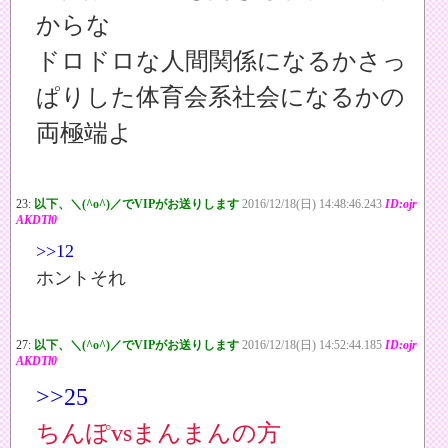
からな
ドロドロな人間関係になるかさっ
ぱりした体育会系社会になるかの
両極端よ
23:
以下、＼(^o^)／でVIPがお送りします
2016/12/18(日) 14:48:46.243
ID:ojr
AKDTl0
>>12
ホントそれ
27:
以下、＼(^o^)／でVIPがお送りします
2016/12/18(日) 14:52:44.185
ID:ojr
AKDTl0
>>25
ちんぽvsまんまんの方