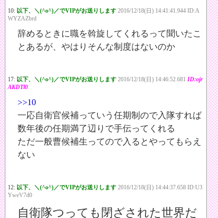
10:
以下、＼(^o^)／でVIPがお送りします
2016/12/18(日) 14:41:41.944 ID:A
WYZAZbrd
辞めるときに職を斡旋してくれるって聞いたこ
とあるが、やはりそんな制度はないのか
17:
以下、＼(^o^)／でVIPがお送りします
2016/12/18(日) 14:46:52.681
ID:ojr
AKDTl0
>>10
一応自衛官候補っていう任期制ので入隊すれば
数年後の任期満了辺りで手伝ってくれる
ただ一般曹候補生ってので入るとやってもらえ
ない
12:
以下、＼(^o^)／でVIPがお送りします
2016/12/18(日) 14:44:37.658 ID:U3
YweV7d0
自衛隊つっても閉ざされた世界だ