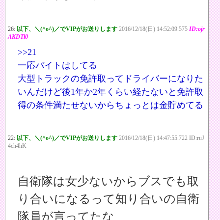
26:
以下、＼(^o^)／でVIPがお送りします
2016/12/18(日) 14:52:09.575
ID:ojr
AKDTl0
>>21
一応バイトはしてる
大型トラックの免許取ってドライバーになりた
いんだけど後1年か2年くらい経たないと免許取
得の条件満たせないからちょっとは金貯めてる
22:
以下、＼(^o^)／でVIPがお送りします
2016/12/18(日) 14:47:55.722 ID:ruJ
4ch4hK
自衛隊は女少ないからブスでも取
り合いになるって知り合いの自衛
隊員が言ってたな