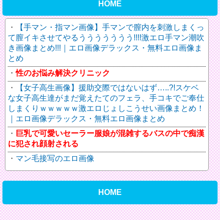
HOME
【手マン・指マン画像】手マンで膣内を刺激しまくっ
て膣イキさせてやるううううううう!!!!激エロ手マン潮吹
き画像まとめ!!!｜エロ画像デラックス・無料エロ画像ま
とめ
性のお悩み解決クリニック
【女子高生画像】援助交際ではないはず…..?!スケベ
な女子高生達がまだ覚えたてのフェラ、手コキでご奉仕
しまくりｗｗｗｗｗ激エロじょしこうせい画像まとめ！
｜エロ画像デラックス・無料エロ画像まとめ
巨乳で可愛いセーラー服娘が混雑するバスの中で痴漢
に犯され顔射される
マン毛接写のエロ画像
HOME