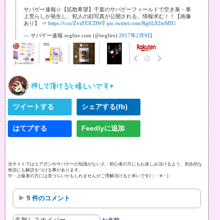
サバゲー速報☆【拡散希望】千葉のサバゲーフィールドで空き巣・車
上荒らしが発生し、犯人の顔写真が公開される。情報求む！！【画像
あり】 ⇒
https://t.co/ZvzFElCDWT
pic.twitter.com/RgbL82mMIU
— サバゲー速報 svgfire.com (@svgfire)
2017年2月9日
ツイートする
シェアする(fb)
はてブする
Feedlyに追加
当サイトではエアガンやサバゲーの知識がない人・初心者の方にもお楽しみ頂けるよう、初歩的な
単語にも解説をつける事があります。
中・上級者の方には見づらいかもしれませんがご理解頂けると幸いです(；・∀・)
9 件のコメント