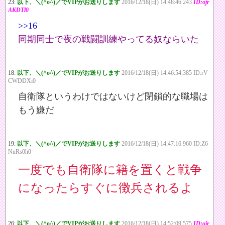
23:
以下、＼(^o^)／でVIPがお送りします
2016/12/18(日) 14:48:46.243
ID:ojr
AKDTl0
>>16
同期同士で夜の戦闘訓練やってる奴ならいた
18:
以下、＼(^o^)／でVIPがお送りします
2016/12/18(日) 14:46:54.385 ID:rV
CWDDXi0
自衛隊というわけではないけど閉鎖的な職場は
もう嫌だ
19:
以下、＼(^o^)／でVIPがお送りします
2016/12/18(日) 14:47:16.960 ID:Z6
NuRs0h0
一度でも自衛隊に籍を置くと戦争
になったらすぐに徴兵されるよ
26:
以下、＼(^o^)／でVIPがお送りします
2016/12/18(日) 14:52:09.575
ID:ojr