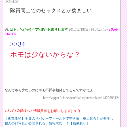
uK1b4aM
隊員同士でのセックスとか羨ましい
36:
以下、＼(^o^)／でVIPがお送りします
2016/12/18(日) 14:57:27.137
ID:ojr
AKDTl0
>>34
ホモは少ないからな？
なんでホモ少ないのにホモ不祥事頻発してるんですかねぇ…
http://vipper.2ch.net/test/read.cgi/news4vip/1482039312/
↓↓ﾀﾌｶﾞｲの皆様へ！情報共有をお願いします(･ω･´)
【拡散希望】千葉のサバゲーフィールドで空き巣・車上荒らしが発生し、
犯人の顔写真が公開される。情報求む！！【画像あり】