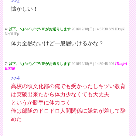
>>2
懐かしい！
4:
以下、＼(^o^)／でVIPがお送りします
2016/12/18(日) 14:37:30.669 ID:qlZ
NqOHEp
体力全然ないけど一般層いけるかな？
7:
以下、＼(^o^)／でVIPがお送りします
2016/12/18(日) 14:39:48.296
ID:ojrA
KDTl0
>>4
高校の頃文化部の俺でも受かったしキツい教育
は突破出来たから体力少なくても大丈夫
というか勝手に体力つく
俺は部隊のドロドロ人間関係に嫌気が差して辞
めた