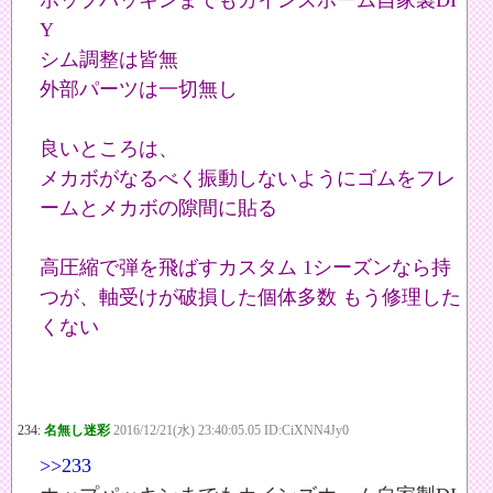
ホップパッキンまでもカインズホーム自家製DI
Y
シム調整は皆無
外部パーツは一切無し
良いところは、
メカボがなるべく振動しないようにゴムをフレ
ームとメカボの隙間に貼る
高圧縮で弾を飛ばすカスタム 1シーズンなら持
つが、軸受けが破損した個体多数 もう修理した
くない
234:
名無し迷彩
2016/12/21(水) 23:40:05.05 ID:CiXNN4Jy0
>>233