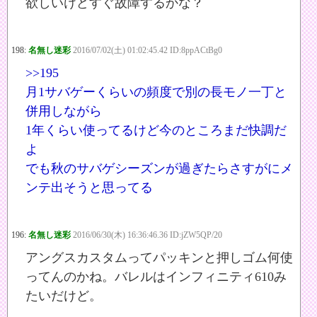
欲しいけどすぐ故障するかな？
198:
名無し迷彩
2016/07/02(土) 01:02:45.42 ID:8ppACtBg0
>>195
月1サバゲーくらいの頻度で別の長モノ一丁と
併用しながら
1年くらい使ってるけど今のところまだ快調だ
よ
でも秋のサバゲシーズンが過ぎたらさすがにメ
ンテ出そうと思ってる
196:
名無し迷彩
2016/06/30(木) 16:36:46.36 ID:jZW5QP/20
アングスカスタムってパッキンと押しゴム何使
ってんのかね。バレルはインフィニティ610み
たいだけど。