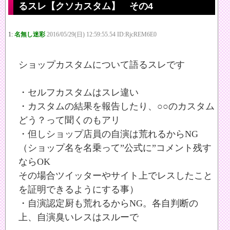
るスレ【クソカスタム】 その4
1:
名無し迷彩
2016/05/29(日) 12:59:55.54 ID:RjcREM6E0
ショップカスタムについて語るスレです
・セルフカスタムはスレ違い
・カスタムの結果を報告したり、○○のカスタム
どう？って聞くのもアリ
・但しショップ店員の自演は荒れるからNG
（ショップ名を名乗って”公式に”コメント残す
ならOK
その場合ツイッターやサイト上でレスしたこと
を証明できるようにする事）
・自演認定厨も荒れるからNG。各自判断の
上、自演臭いレスはスルーで