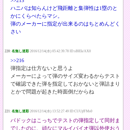
>>215
ハニバは知らんけど飛距離と集弾性は1塁のと
かにくらべたらマシ。
弾のメーカーに指定が出来るのはちとめんどく
さい
220:
名無し迷彩
2016/12/14(水) 05:42:39.78 ID:sBIEk/AX0
>>216
弾指定は仕方ないと思うよ
メーカーによって弾のサイズ変わるからテスト
で確認できた弾を指定しておかないと弾詰まり
とかで問題が起きた時面倒だからね
221:
名無し迷彩
2016/12/14(水) 13:52:27.49 ID:CUUjfFMs0
パドックはこっちでテストの弾指定して同封ま
でしたのに、頑なにマルイバイオ弾以外使おう