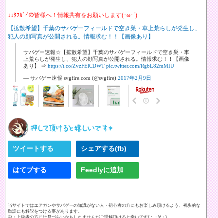
↓↓ﾀﾌｶﾞｲの皆様へ！情報共有をお願いします(･ω･´)
【拡散希望】千葉のサバゲーフィールドで空き巣・車上荒らしが発生し、
犯人の顔写真が公開される。情報求む！！【画像あり】
サバゲー速報☆【拡散希望】千葉のサバゲーフィールドで空き巣・車
上荒らしが発生し、犯人の顔写真が公開される。情報求む！！【画像
あり】 ⇒
https://t.co/ZvzFElCDWT
pic.twitter.com/RgbL82mMIU
— サバゲー速報 svgfire.com (@svgfire)
2017年2月9日
ツイートする
シェアする(fb)
はてブする
Feedlyに追加
当サイトではエアガンやサバゲーの知識がない人・初心者の方にもお楽しみ頂けるよう、初歩的な
単語にも解説をつける事があります。
中・上級者の方には見づらいかもしれませんがご理解頂けると幸いです(；・∀・)