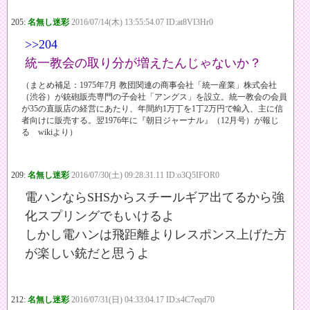
205:
名無し迷彩
2016/07/14(木) 13:55:54.07 ID:at8VI3Hr0
>>204
統一教会の取り分が増えたんじゃないか？
（まとめ補足：1975年7月 教団関連の商事会社「統一産業」株式会社
（渋谷）が銃砲販売専門の子会社「アングス」を設立。統一教会の会員
が35の直販店の経営にあたり、年間約1万丁を1丁2万円で輸入、主に信
者向けに販売する。翌1976年に『朝日ジャーナル』（12月号）が報じ
る wikiより）
209:
名無し迷彩
2016/07/30(土) 09:28:31.11 ID:o3Q5IFOR0
電ハンならSHSからスチールギア出てるから強
化スプリングでもいけるよ
しかし電ハンは飛距離よりレスポンス上げた方
が楽しい銃だと思うよ
212:
名無し迷彩
2016/07/31(日) 04:33:04.17 ID:s4C7eqd70