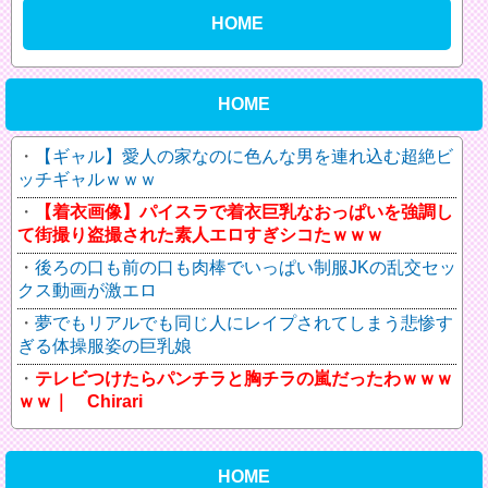
HOME
HOME
【ギャル】愛人の家なのに色んな男を連れ込む超絶ビ
ッチギャルｗｗｗ
【着衣画像】パイスラで着衣巨乳なおっぱいを強調し
て街撮り盗撮された素人エロすぎシコたｗｗｗ
後ろの口も前の口も肉棒でいっぱい制服JKの乱交セッ
クス動画が激エロ
夢でもリアルでも同じ人にレイプされてしまう悲惨す
ぎる体操服姿の巨乳娘
テレビつけたらパンチラと胸チラの嵐だったわｗｗｗ
ｗｗ｜ Chirari
HOME