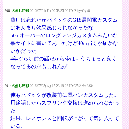
200:
名無し迷彩
2016/07/04(月) 09:58:35.96 ID:/S4g+Oyx0
費用は忘れたがパドックのG18震閃電カスタム
はあんまり効果感じられなかったな
50mオーバーのロングレンジカスタムみたいな
事サイトに書いてあったけど40m届くか届かな
いかだった
4年ぐらい前の話だから今はもうちょっと良く
なってるのかもしれんが
201:
名無し迷彩
2016/07/05(火) 17:23:49.23 ID:03Ww9xAS0
俺もパドックが改装前に電ハンカスタムした。
用途話したらスプリング交換は進められなかっ
た。
結果、レスポンスと回転が上がって気に入って
いる。