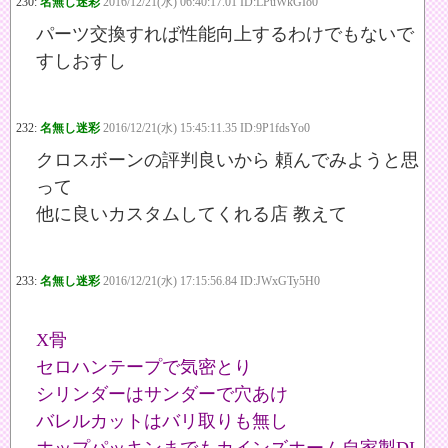
230:
名無し迷彩
2016/12/21(水) 06:40:17.01 ID:LPuWkGIo0
パーツ交換すれば性能向上するわけでもないで
すしおすし
232:
名無し迷彩
2016/12/21(水) 15:45:11.35 ID:9P1fdsYo0
クロスボーンの評判良いから 頼んでみようと思
って
他に良いカスタムしてくれる店 教えて
233:
名無し迷彩
2016/12/21(水) 17:15:56.84 ID:JWxGTy5H0
X骨
セロハンテープで気密とり
シリンダーはサンダーで穴あけ
バレルカットはバリ取りも無し