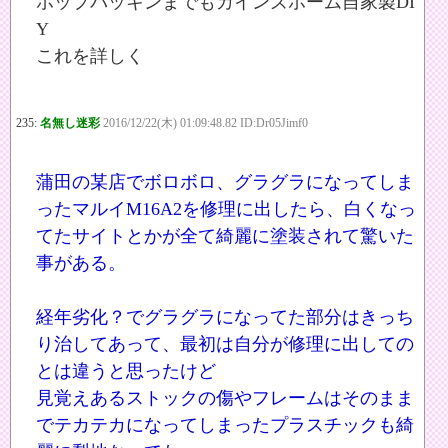
ホップパッキンまでもカインズホーム自家製DI
Y
これを詳しく
235:
名無し迷彩
2016/12/22(木) 01:09:48.82 ID:Dr05Jimf0
蒲田の某店でボロボロ、グラグラになってしま
ったマルイM16A2を修理に出したら、白くなっ
てたサイトとかが全て綺麗に塗装されて驚いた
事がある。
経年劣化？でグラグラになってた部分はきっち
り治してあって、最初は自分が修理に出しての
とは違うと思ったけど
見覚えあるストックの傷やフレームはそのまま
でテカテカになってしまったプラスチックも綺