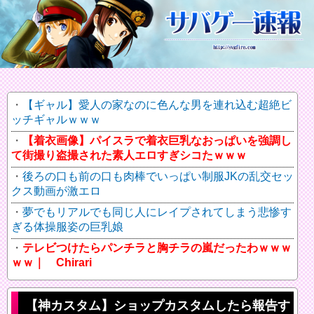
【ギャル】愛人の家なのに色んな男を連れ込む超絶ビ
ッチギャルｗｗｗ
【着衣画像】パイスラで着衣巨乳なおっぱいを強調し
て街撮り盗撮された素人エロすぎシコたｗｗｗ
後ろの口も前の口も肉棒でいっぱい制服JKの乱交セッ
クス動画が激エロ
夢でもリアルでも同じ人にレイプされてしまう悲惨す
ぎる体操服姿の巨乳娘
テレビつけたらパンチラと胸チラの嵐だったわｗｗｗ
ｗｗ｜ Chirari
【神カスタム】ショップカスタムしたら報告す