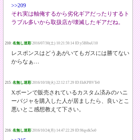
>>209
それ実は軸俺するから劣化ギアだったりするト
ラブル多いから取扱店が壊滅したギアだね。
210:
名無し迷彩
2016/07/30(土) 10:21:59.14 ID:y5BIbuU10
レスポンスはどうあがいてもガスには勝てない
からなぁ…
215:
名無し迷彩
2016/10/18(火) 22:12:17.29 ID:EkKPBVTe0
Xボーンで販売されているカスタム済みのハニ
ーバジャを購入した人が居ましたら、良いとこ
悪いとこ感想教えて下さい。
216:
名無し迷彩
2016/10/24(月) 14:47:22.29 ID:9fqydk5o0