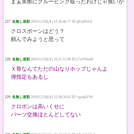
まぁ実際にグルーピング取ったわけじゃ無いが
227:
名無し迷彩
2016/12/20(火) 15:56:40.77 ID:qP/uf05C0
クロスボーンはどう？
頼んでみようと思って
228:
名無し迷彩
2016/12/20(火) 16:21:13.99 ID:z7n/W6ud0
Ｘ骨なんてただの山なりホップじゃんよ
弾指定もあるし
229:
名無し迷彩
2016/12/20(火) 22:38:34.02 ID:+gz4jaVS0
クロボンは高いくせに
パーツ交換ほとんどしてない