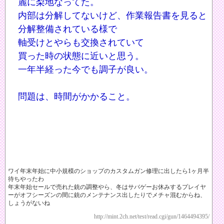
麗に梨地なってた。
内部は分解してないけど、作業報告書を見ると
分解整備されている様で
軸受けとやらも交換されていて
買った時の状態に近いと思う。
一年半経った今でも調子が良い。
問題は、時間がかかること。
ワイ年末年始に中小規模のショップのカスタムガン修理に出したら1ヶ月半
待ちやったわ
年末年始セールで売れた銃の調整やら、冬はサバゲーお休みするプレイヤ
ーがオフシーズンの間に銃のメンテナンス出したりでメチャ混むからね、
しょうがないね
http://mint.2ch.net/test/read.cgi/gun/1464494395/