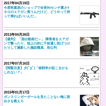
2017年04月19日
今度秋葉原のショップで全長90センチ重さ4
キロのエアガン買うんだけど、どうやって持
って帰ればいいんだ…
2013年04月26日
【裁判】 「面白動画だ～」 障害者をエアガ
ンで撃ったり、頭上の的に千枚通し投げつけ
たりして撮影した施設職員、初公判
2017年07月16日
【閲覧注意】彡(ﾟ)(ﾟ)「核戦争が起こるかも
しれない？」
2015年01月17日
ガンスリンガーガールを見たことない俺に面
白さを教えろ