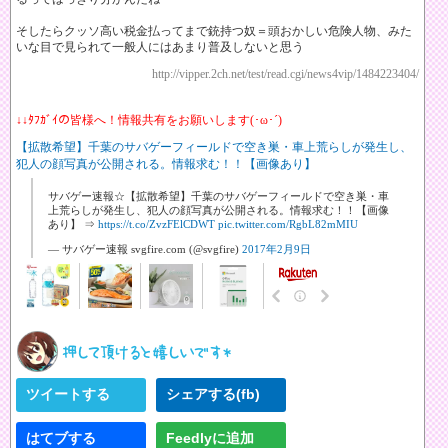
そしたらクッソ高い税金払ってまで銃持つ奴＝頭おかしい危険人物、みた
いな目で見られて一般人にはあまり普及しないと思う
http://vipper.2ch.net/test/read.cgi/news4vip/1484223404/
↓↓ﾀﾌｶﾞｲの皆様へ！情報共有をお願いします(･ω･´)
【拡散希望】千葉のサバゲーフィールドで空き巣・車上荒らしが発生し、
犯人の顔写真が公開される。情報求む！！【画像あり】
サバゲー速報☆【拡散希望】千葉のサバゲーフィールドで空き巣・車
上荒らしが発生し、犯人の顔写真が公開される。情報求む！！【画像
あり】 ⇒
https://t.co/ZvzFElCDWT
pic.twitter.com/RgbL82mMIU
— サバゲー速報 svgfire.com (@svgfire)
2017年2月9日
ツイートする
シェアする(fb)
はてブする
Feedlyに追加