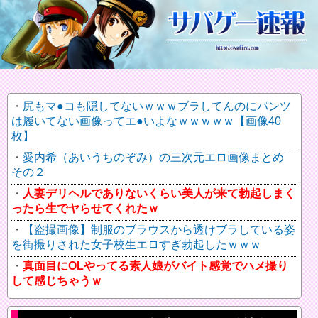
尻もマ●コも隠してないｗｗｗブラしてんのにパンツ
は履いてない画像ってエ●いよなｗｗｗｗｗ【画像40
枚】
愛内希（あいうちのぞみ）の三次元エロ画像まとめ
その２
人妻デリヘルでありないくらい美人が来て勃起しまく
ったら生でヤらせてくれたｗ
【盗撮画像】制服のブラウスから透けブラしている姿
を街撮りされた女子校生エロすぎ勃起したｗｗｗ
真面目にOLやってる素人娘がバイト感覚でハメ撮り
して感じちゃうｗ