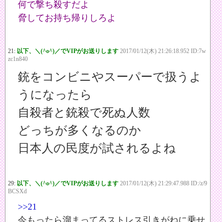
何で撃ち殺すだよ
脅してお持ち帰りしろよ
21:
以下、＼(^o^)／でVIPがお送りします
2017/01/12(木) 21:26:18.952 ID:7w
zc1n840
銃をコンビニやスーパーで扱うよ
うになったら
自殺者と銃殺で死ぬ人数
どっちが多くなるのか
日本人の民度が試されるよね
29:
以下、＼(^o^)／でVIPがお送りします
2017/01/12(木) 21:29:47.988 ID:/z/9
BCSXd
>>21
今もったら溜まってるストレス引きがねに乗せ