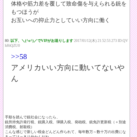
体格や筋力差を覆して致命傷を与えられる銃を
もつほうが
お互いへの抑止力としていい方向に働く
80:
以下、＼(^o^)／でVIPがお送りします
2017/01/12(木) 21:52:53.273 ID:QV
hHtQZU0
>>58
アメリカいい方向に動いてないや
ん
手順を踏んで銃社会になったら、
銃所持免許発行税、銃購入税、弾購入税、発砲税、銃免許更新税（＋別途
消費税、射殺税）
こんな感じで新しい税金どんどん作られて、毎年数万～数十万の出費にな
るってはっきり分かんだね