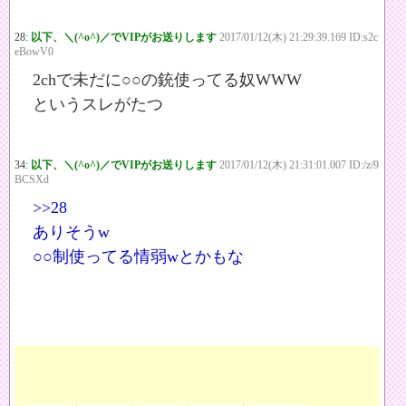
28:
以下、＼(^o^)／でVIPがお送りします
2017/01/12(木) 21:29:39.169 ID:s2c
eBowV0
2chで未だに○○の銃使ってる奴WWW
というスレがたつ
34:
以下、＼(^o^)／でVIPがお送りします
2017/01/12(木) 21:31:01.007 ID:/z/9
BCSXd
>>28
ありそうw
○○制使ってる情弱wとかもな