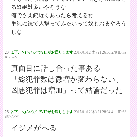
る奴絶対多いやろうな
俺でさえ銃近くあったら考えるわ
単純に銃で人撃ってみたいって奴もおるやろう
しな
23:
以下、＼(^o^)／でVIPがお送りします
2017/01/12(木) 21:26:55.279 ID:7a
R5cao2a
真面目に話し合った事ある
「総犯罪数は微増か変わらない、
凶悪犯罪は増加」って結論だった
26:
以下、＼(^o^)／でVIPがお送りします
2017/01/12(木) 21:28:34.411 ID:6S
d6Ih9oM
イジメがへる