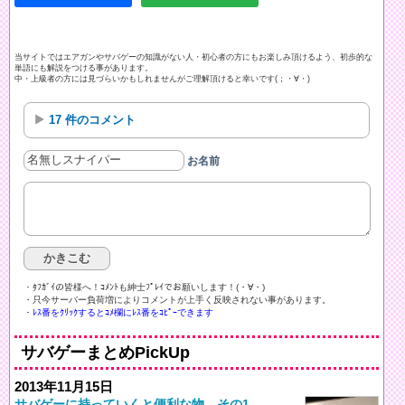
当サイトではエアガンやサバゲーの知識がない人・初心者の方にもお楽しみ頂けるよう、初歩的な
単語にも解説をつける事があります。
中・上級者の方には見づらいかもしれませんがご理解頂けると幸いです(；・∀・)
17 件のコメント
お名前
・ﾀﾌｶﾞｲの皆様へ！ｺﾒﾝﾄも紳士ﾌﾟﾚｲでお願いします！(・∀・)ゞ
・只今サーバー負荷増によりコメントが上手く反映されない事があります。
・ﾚｽ番をｸﾘｯｸするとｺﾒ欄にﾚｽ番をｺﾋﾟｰできます
サバゲーまとめPickUp
2013年11月15日
サバゲーに持っていくと便利な物 その1