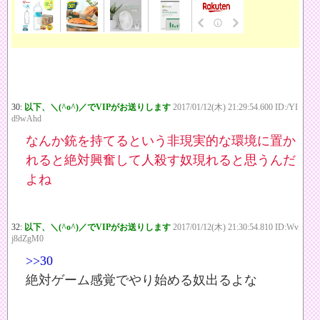
30:
以下、＼(^o^)／でVIPがお送りします
2017/01/12(木) 21:29:54.600 ID:/YI
d9wAhd
なんか銃を持てるという非現実的な環境に置か
れると絶対興奮して人殺す奴現れると思うんだ
よね
32:
以下、＼(^o^)／でVIPがお送りします
2017/01/12(木) 21:30:54.810 ID:Wv
j8dZgM0
>>30
絶対ゲーム感覚でやり始める奴出るよな