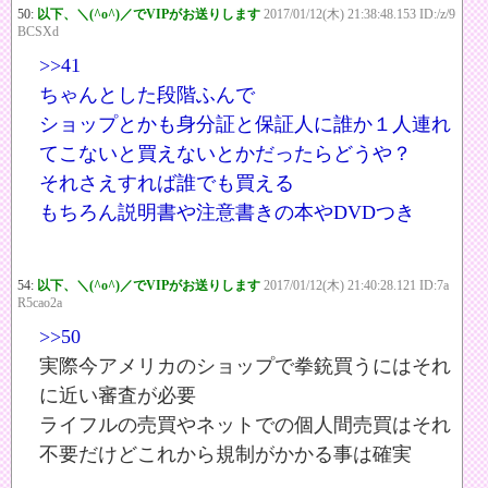
50:
以下、＼(^o^)／でVIPがお送りします
2017/01/12(木) 21:38:48.153 ID:/z/9
BCSXd
>>41
ちゃんとした段階ふんで
ショップとかも身分証と保証人に誰か１人連れ
てこないと買えないとかだったらどうや？
それさえすれば誰でも買える
もちろん説明書や注意書きの本やDVDつき
54:
以下、＼(^o^)／でVIPがお送りします
2017/01/12(木) 21:40:28.121 ID:7a
R5cao2a
>>50
実際今アメリカのショップで拳銃買うにはそれ
に近い審査が必要
ライフルの売買やネットでの個人間売買はそれ
不要だけどこれから規制がかかる事は確実