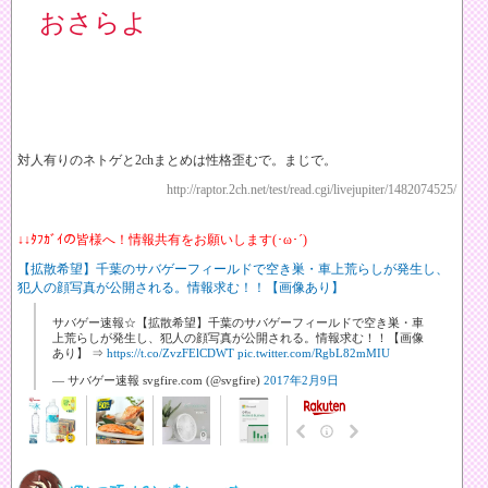
おさらよ
対人有りのネトゲと2chまとめは性格歪むで。まじで。
http://raptor.2ch.net/test/read.cgi/livejupiter/1482074525/
↓↓ﾀﾌｶﾞｲの皆様へ！情報共有をお願いします(･ω･´)
【拡散希望】千葉のサバゲーフィールドで空き巣・車上荒らしが発生し、
犯人の顔写真が公開される。情報求む！！【画像あり】
サバゲー速報☆【拡散希望】千葉のサバゲーフィールドで空き巣・車
上荒らしが発生し、犯人の顔写真が公開される。情報求む！！【画像
あり】 ⇒
https://t.co/ZvzFElCDWT
pic.twitter.com/RgbL82mMIU
— サバゲー速報 svgfire.com (@svgfire)
2017年2月9日