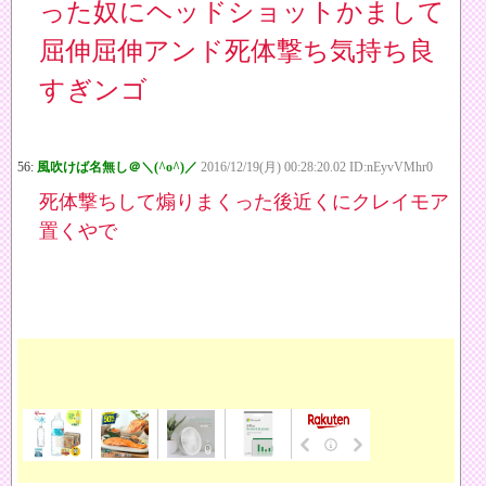
った奴にヘッドショットかまして
屈伸屈伸アンド死体撃ち気持ち良
すぎンゴ
56:
風吹けば名無し＠＼(^o^)／
2016/12/19(月) 00:28:20.02 ID:nEyvVMhr0
死体撃ちして煽りまくった後近くにクレイモア
置くやで