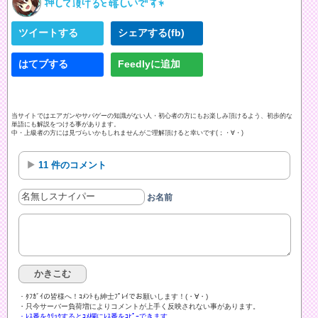
ツイートする
シェアする(fb)
はてブする
Feedlyに追加
当サイトではエアガンやサバゲーの知識がない人・初心者の方にもお楽しみ頂けるよう、初歩的な
単語にも解説をつける事があります。
中・上級者の方には見づらいかもしれませんがご理解頂けると幸いです(；・∀・)
11 件のコメント
お名前
・ﾀﾌｶﾞｲの皆様へ！ｺﾒﾝﾄも紳士ﾌﾟﾚｲでお願いします！(・∀・)ゞ
・只今サーバー負荷増によりコメントが上手く反映されない事があります。
・ﾚｽ番をｸﾘｯｸするとｺﾒ欄にﾚｽ番をｺﾋﾟｰできます