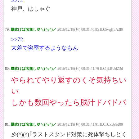
>>72
神戸、はしゃぐ
79:
風吹けば名無し＠＼(^o^)／
2016/12/19(月) 00:31:40.85 ID:SvqHvA2l0
>>72
大差で盗塁するようなもん
80:
風吹けば名無し＠＼(^o^)／
2016/12/19(月) 00:31:41.79 ID:1jLRUdZ3d
やられてやり返すのくそ気持ちい
い
しかも数回やったら脳汁ドバドバ
81:
風吹けば名無し＠＼(^o^)／
2016/12/19(月) 00:31:41.91 ID:TCxBe9d80
彡(^)(^)｢ラストスタンド対策に死体撃ちしとく