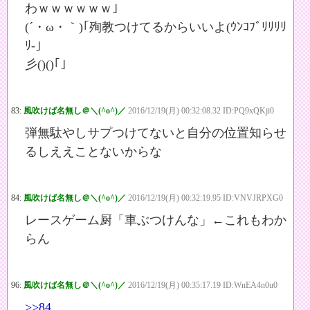
わｗｗｗｗｗｗ｣
(´・ω・｀)｢殉教つけてるからいいよ(ｳﾝｺﾌﾞﾘﾘﾘﾘ
ﾘ-｣
彡()()｢｣
83:
風吹けば名無し＠＼(^o^)／
2016/12/19(月) 00:32:08.32 ID:PQ9xQKji0
弾無駄やしサプつけてないと自分の位置知らせ
るしええことないからな
84:
風吹けば名無し＠＼(^o^)／
2016/12/19(月) 00:32:19.95 ID:VNVJRPXG0
レースゲーム厨「車ぶつけんな」←これもわか
らん
96:
風吹けば名無し＠＼(^o^)／
2016/12/19(月) 00:35:17.19 ID:WnEA4n0u0
>>84