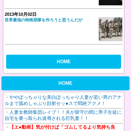
2013年10月02日
世界最強の特殊部隊を作ろうと思うんだが
HOME
HOME
ややぽっちゃりな美白ぽっちゃり人妻が若い男のアナ
ルまで舐めしゃぶり顔射セッ●スで悶絶アクメ！
人妻女教師集団レイプ！！夫が留守の間に男子生徒に
自宅を乗っ取られ凌辱される巨乳妻！！
【エ●動画】気が付けば「ゴムしてるより気持ち良