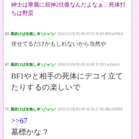
紳士は華麗に屈伸2往復なんだよなぁ…死体打
ちは野蛮
63:
風吹けば名無し＠＼(^o^)／
2016/12/19(月) 00:29:35.16 ID:98NatWBc0
伏せてるだけかもしれないから当然や
67:
風吹けば名無し＠＼(^o^)／
2016/12/19(月) 00:30:08.31 ID:LivEdzf/d
BF1やと相手の死体にデコイ立て
たりするの楽しいで
71:
風吹けば名無し＠＼(^o^)／
2016/12/19(月) 00:30:30.27 ID:98lcXH8P0
>>67
墓標かな？