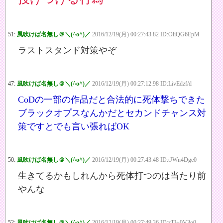
51:
風吹けば名無し＠＼(^o^)／
2016/12/19(月) 00:27:43.82 ID:OliQG6EpM
ラストスタンド対策やぞ
47:
風吹けば名無し＠＼(^o^)／
2016/12/19(月) 00:27:12.98 ID:LivEdzf/d
CoDの一部の作品だと合法的に死体撃ちできた
ブラックオプスなんかだとセカンドチャンス対
策ですとでも言い張ればOK
50:
風吹けば名無し＠＼(^o^)／
2016/12/19(月) 00:27:43.48 ID:tJWn4Dge0
生きてるかもしれんから死体打つのは当たり前
やんな
52:
風吹けば名無し＠＼(^o^)／
2016/12/19(月) 00:27:49.36 ID:zTI+0V3o0