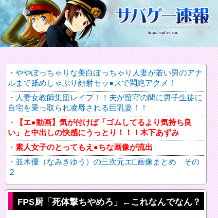
ややぽっちゃりな美白ぽっちゃり人妻が若い男のアナ
ルまで舐めしゃぶり顔射セッ●スで悶絶アクメ！
人妻女教師集団レイプ！！夫が留守の間に男子生徒に
自宅を乗っ取られ凌辱される巨乳妻！！
【エ●動画】気が付けば「ゴムしてるより気持ち良
い」と中出しの快感にうっとり！！！木下あずみ
素人女子のとってもえ●ちな画像が流出
並木優（なみきゆう）の三次元エ□画像まとめ その
２
FPS厨「死体撃ちやめろ」←これなんでなん？