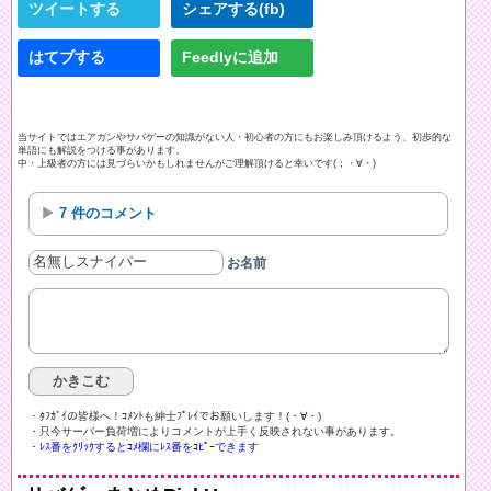
ツイートする
シェアする(fb)
はてブする
Feedlyに追加
当サイトではエアガンやサバゲーの知識がない人・初心者の方にもお楽しみ頂けるよう、初歩的な
単語にも解説をつける事があります。
中・上級者の方には見づらいかもしれませんがご理解頂けると幸いです(；・∀・)
7 件のコメント
お名前
・ﾀﾌｶﾞｲの皆様へ！ｺﾒﾝﾄも紳士ﾌﾟﾚｲでお願いします！(・∀・)ゞ
・只今サーバー負荷増によりコメントが上手く反映されない事があります。
・ﾚｽ番をｸﾘｯｸするとｺﾒ欄にﾚｽ番をｺﾋﾟｰできます