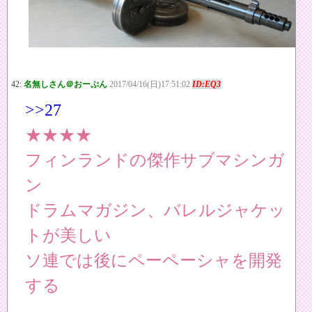
42:
名無しさん＠おーぷん
2017/04/16(日)17:51:02
ID:EQ3
>>27
★★★★
フィンランドの傑作サブマシンガ
ン
ドラムマガジン、バレルジャケッ
トが美しい
ソ連では後にペーペーシャを開発
する