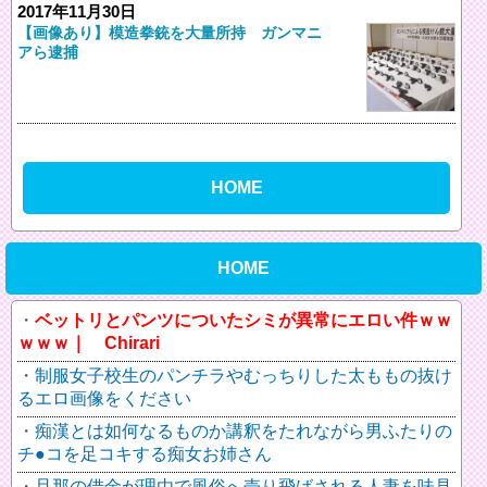
2017年11月30日
【画像あり】模造拳銃を大量所持 ガンマニ
アら逮捕
HOME
HOME
ベットリとパンツについたシミが異常にエロい件ｗｗ
ｗｗｗ｜ Chirari
制服女子校生のパンチラやむっちりした太ももの抜け
るエロ画像をください
痴漢とは如何なるものか講釈をたれながら男ふたりの
チ●コを足コキする痴女お姉さん
旦那の借金が理由で風俗へ売り飛ばされる人妻を味見