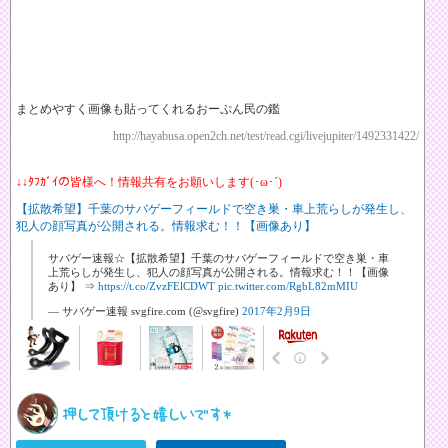
まとめやすく画像も貼ってくれるおーぷん民の鑑
http://hayabusa.open2ch.net/test/read.cgi/livejupiter/1492331422/
↓↓ﾀﾌｶﾞｲの皆様へ！情報共有をお願いします(･ω･´)
【拡散希望】千葉のサバゲーフィールドで空き巣・車上荒らしが発生し、
犯人の顔写真が公開される。情報求む！！【画像あり】
サバゲー速報☆【拡散希望】千葉のサバゲーフィールドで空き巣・車
上荒らしが発生し、犯人の顔写真が公開される。情報求む！！【画像
あり】 ⇒
https://t.co/ZvzFElCDWT
pic.twitter.com/RgbL82mMIU
— サバゲー速報 svgfire.com (@svgfire)
2017年2月9日