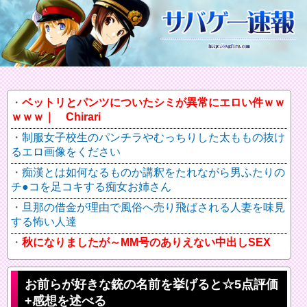
ベットリとパンツについたシミが異常にエロい件ｗｗ
ｗｗｗ｜ Chirari
制服女子校生のパンチラやむっちりした太ももの抜け
るエロ画像をください
痴漢とは如何なるものか講釈をたれながら男ふたりの
チ●コを足コキする痴女お姉さん
旦那の借金が理由で風俗へ売り飛ばされる人妻を味見
する怖い人達
秋になりましたが～MM号のありえない中出しSEX
お前らが好きな銃の名前を挙げると☆5点評価
+感想を述べる