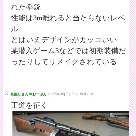
れた拳銃
性能は3m離れると当たらないレベ
ル
とはいえデザインがカッコいい
某潜入ゲーム3などでは初期装備だ
ったりしてリメイクされている
27:
名無しさん＠おーぷん
2017/04/16(日)17:38:39 ID:8Vo
王道を征く