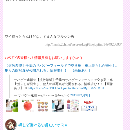
ワイ持っとらんけどな。すまんなマルシン教
http://hawk.2ch.net/test/read.cgi/livejupiter/1494920893/
↓↓ﾀﾌｶﾞｲの皆様へ！情報共有をお願いします(･ω･´)
【拡散希望】千葉のサバゲーフィールドで空き巣・車上荒らしが発生し、
犯人の顔写真が公開される。情報求む！！【画像あり】
サバゲー速報☆【拡散希望】千葉のサバゲーフィールドで空き巣・車
上荒らしが発生し、犯人の顔写真が公開される。情報求む！！【画像
あり】 ⇒
https://t.co/ZvzFElCDWT
pic.twitter.com/RgbL82mMIU
— サバゲー速報 svgfire.com (@svgfire)
2017年2月9日