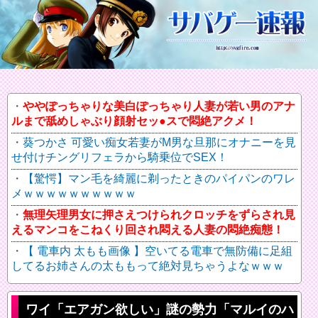
ややぽっちゃりな美白ぽっちゃり人妻が若い男のアナ
ルまで舐めしゃぶり顔射セッ●スで悶絶アクメ！
葵つかさ 可愛い痴女若妻がM男な旦那にオナニーを見
せ付けチングリフェラから騎乗位でSEX！
【驚愕】マン毛を綺麗に剃ったときのパイパンのワレ
メｗｗｗｗｗｗｗｗｗｗ
無理矢理男女に押さえつけられクロッチをずらされ見
えるマンコをこねくり回され悶える人妻の悶絶痴態！
【 電車内 太もも画像 】空いてる電車で無防備に足組
してるお姉さんの太ももって絶対見ちゃうよなｗｗｗ
ワイ「エアガン欲しい」謎の勢力「マルイのハ