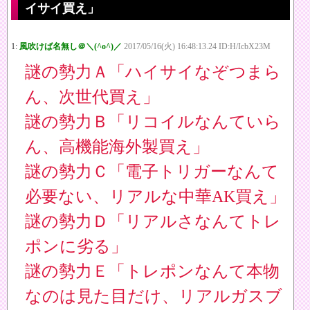
イサイ買え」
1:
風吹けば名無し＠＼(^o^)／
2017/05/16(火) 16:48:13.24 ID:H/IcbX23M
謎の勢力Ａ「ハイサイなぞつまら
ん、次世代買え」
謎の勢力Ｂ「リコイルなんていら
ん、高機能海外製買え」
謎の勢力Ｃ「電子トリガーなんて
必要ない、リアルな中華AK買え」
謎の勢力Ｄ「リアルさなんてトレ
ポンに劣る」
謎の勢力Ｅ「トレポンなんて本物
なのは見た目だけ、リアルガスブ