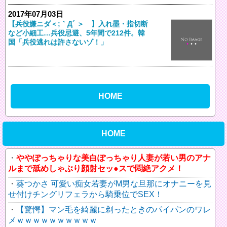
2017年07月03日
【兵役嫌ニダ＜;｀Д´ ＞ 】入れ墨・指切断
など小細工…兵役忌避、5年間で212件。韓
国「兵役逃れは許さないゾ！」
HOME
HOME
ややぽっちゃりな美白ぽっちゃり人妻が若い男のアナ
ルまで舐めしゃぶり顔射セッ●スで悶絶アクメ！
葵つかさ 可愛い痴女若妻がM男な旦那にオナニーを見
せ付けチングリフェラから騎乗位でSEX！
【驚愕】マン毛を綺麗に剃ったときのパイパンのワレ
メｗｗｗｗｗｗｗｗｗｗ