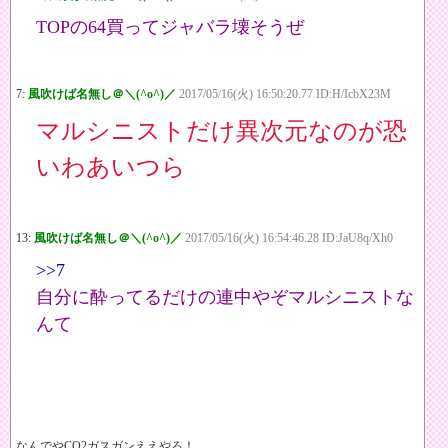
TOPの64買ってジャバラ壊そうぜ
7:
風吹けば名無し＠＼(^o^)／
2017/05/16(火) 16:50:20.77 ID:H/IcbX23M
マルシニストだけ異次元なのが恐
いわあいつら
13:
風吹けば名無し＠＼(^o^)／
2017/05/16(火) 16:54:46.28 ID:JaU8q/Xh0
>>7
自分に酔ってるだけの連中やぞマルシニストな
んて
なんでやCO2ガスガンええやろ！