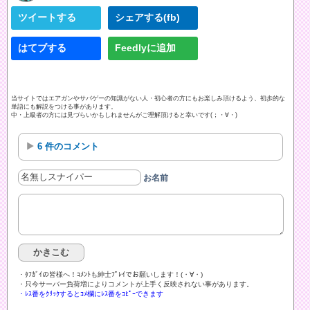
ツイートする
シェアする(fb)
はてブする
Feedlyに追加
当サイトではエアガンやサバゲーの知識がない人・初心者の方にもお楽しみ頂けるよう、初歩的な
単語にも解説をつける事があります。
中・上級者の方には見づらいかもしれませんがご理解頂けると幸いです(；・∀・)
6 件のコメント
お名前
・ﾀﾌｶﾞｲの皆様へ！ｺﾒﾝﾄも紳士ﾌﾟﾚｲでお願いします！(・∀・)ゞ
・只今サーバー負荷増によりコメントが上手く反映されない事があります。
・ﾚｽ番をｸﾘｯｸするとｺﾒ欄にﾚｽ番をｺﾋﾟｰできます