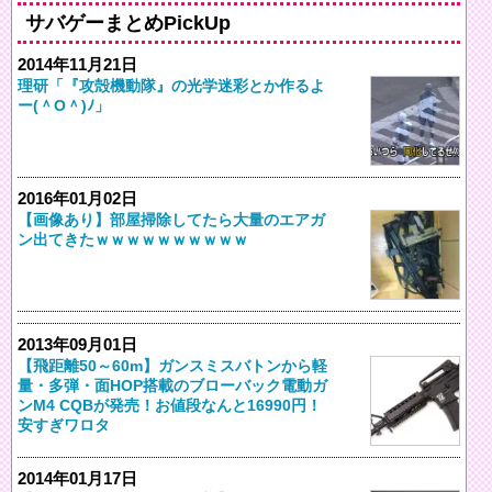
サバゲーまとめPickUp
2014年11月21日
理研「『攻殻機動隊』の光学迷彩とか作るよ
ー(＾O＾)ﾉ」
2016年01月02日
【画像あり】部屋掃除してたら大量のエアガ
ン出てきたｗｗｗｗｗｗｗｗｗｗ
2013年09月01日
【飛距離50～60m】ガンスミスバトンから軽
量・多弾・面HOP搭載のブローバック電動ガ
ンM4 CQBが発売！お値段なんと16990円！
安すぎワロタ
2014年01月17日