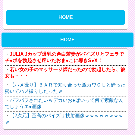
HOME
HOME
JULIA Jカップ爆乳の色白若妻がパイズリとフェラで
チ●ポを勃起させ疼いたおま●こに導きS●X！
若い女の子のマッサージ師だったので勃起したら、彼
女も・・・
【ハメ撮り】ＢＡＲで知り合った激カワＯＬと酔った
勢いでハメ撮りしたったｗ
パフパフされたいｗデカいお●ぱいって何て素敵なん
でしょうエ●画像！
【2次元】至高のパイズリ挟射画像ｗｗｗｗｗｗｗｗ
ｗ