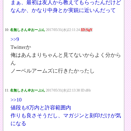
まぁ、最初は友人から教えてもらったんだけど
なんか、かなり中身とか実銃に近いんだって
10:
名無しさん＠おーぷん
2017/05/31(水)22:11:24
ID:SqN
>>9
Twitterか
俺はあんまりちゃんと見てないからよく分から
ん
ノーベルアームズに行きたかったし
11:
名無しさん＠おーぷん
2017/05/31(水)22:13:38 ID:dHr
>>10
値段も8万内と許容範囲内
作りも良さそうだし、マガジンと刻印だけが気
になる