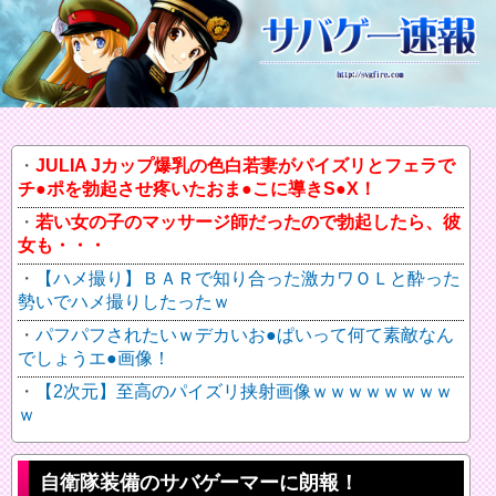
JULIA Jカップ爆乳の色白若妻がパイズリとフェラで
チ●ポを勃起させ疼いたおま●こに導きS●X！
若い女の子のマッサージ師だったので勃起したら、彼
女も・・・
【ハメ撮り】ＢＡＲで知り合った激カワＯＬと酔った
勢いでハメ撮りしたったｗ
パフパフされたいｗデカいお●ぱいって何て素敵なん
でしょうエ●画像！
【2次元】至高のパイズリ挟射画像ｗｗｗｗｗｗｗｗ
ｗ
自衛隊装備のサバゲーマーに朗報！