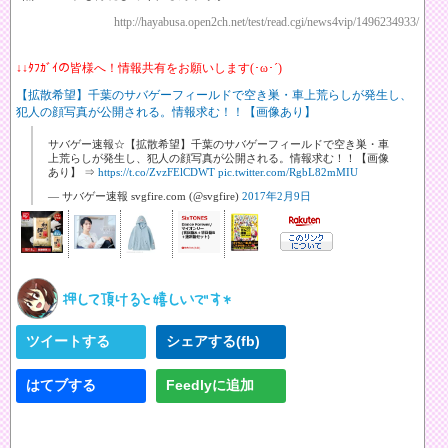
http://hayabusa.open2ch.net/test/read.cgi/news4vip/1496234933/
↓↓ﾀﾌｶﾞｲの皆様へ！情報共有をお願いします(･ω･´)
【拡散希望】千葉のサバゲーフィールドで空き巣・車上荒らしが発生し、
犯人の顔写真が公開される。情報求む！！【画像あり】
サバゲー速報☆【拡散希望】千葉のサバゲーフィールドで空き巣・車
上荒らしが発生し、犯人の顔写真が公開される。情報求む！！【画像
あり】 ⇒
https://t.co/ZvzFElCDWT
pic.twitter.com/RgbL82mMIU
— サバゲー速報 svgfire.com (@svgfire)
2017年2月9日
ツイートする
シェアする(fb)
はてブする
Feedlyに追加