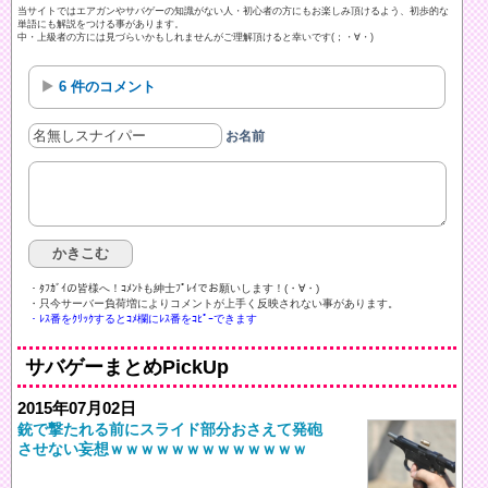
当サイトではエアガンやサバゲーの知識がない人・初心者の方にもお楽しみ頂けるよう、初歩的な
単語にも解説をつける事があります。
中・上級者の方には見づらいかもしれませんがご理解頂けると幸いです(；・∀・)
6 件のコメント
お名前
・ﾀﾌｶﾞｲの皆様へ！ｺﾒﾝﾄも紳士ﾌﾟﾚｲでお願いします！(・∀・)ゞ
・只今サーバー負荷増によりコメントが上手く反映されない事があります。
・ﾚｽ番をｸﾘｯｸするとｺﾒ欄にﾚｽ番をｺﾋﾟｰできます
サバゲーまとめPickUp
2015年07月02日
銃で撃たれる前にスライド部分おさえて発砲
させない妄想ｗｗｗｗｗｗｗｗｗｗｗｗｗ