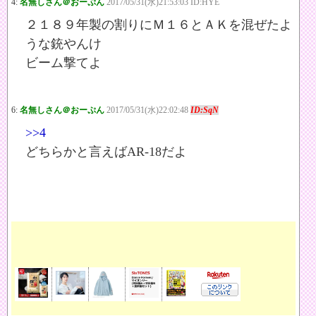
4:
名無しさん＠おーぷん
2017/05/31(水)21:53:03 ID:HYE
２１８９年製の割りにＭ１６とＡＫを混ぜたよ
うな銃やんけ
ビーム撃てよ
6:
名無しさん＠おーぷん
2017/05/31(水)22:02:48
ID:SqN
>>4
どちらかと言えばAR-18だよ