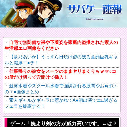
自宅で無防備な裸や下着姿を家庭内盗撮された素人の
生活感エロ画像をください
【夢乃あいか】うっすら日焼け跡の残る童顔巨乳ギャ
ルと濃厚エ●チ！
仕事帰りの彼女をスーツのままヤリまくりｗｗマ○コ
の所だけ切って穴開けて挿入！
競泳水着やスクール水着で強調される股間やお●ぱい
のエ●画像まとめ
素人ギャルがギャラに惹かれてA●初出演でエ□過ぎる
フェラを披露する！
ゲーム「銃より剣の方が威力高いです」←は？