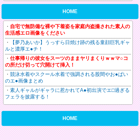
HOME
自宅で無防備な裸や下着姿を家庭内盗撮された素人の
生活感エロ画像をください
【夢乃あいか】うっすら日焼け跡の残る童顔巨乳ギャ
ルと濃厚エ●チ！
仕事帰りの彼女をスーツのままヤリまくりｗｗマ○コ
の所だけ切って穴開けて挿入！
競泳水着やスクール水着で強調される股間やお●ぱい
のエ●画像まとめ
素人ギャルがギャラに惹かれてA●初出演でエ□過ぎる
フェラを披露する！
HOME