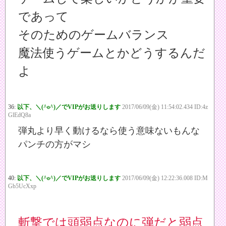
であって
そのためのゲームバランス
魔法使うゲームとかどうするんだ
よ
36:
以下、＼(^o^)／でVIPがお送りします
2017/06/09(金) 11:54:02.434 ID:4z
GlEdQ8a
弾丸より早く動けるなら使う意味ないもんな
パンチの方がマシ
40:
以下、＼(^o^)／でVIPがお送りします
2017/06/09(金) 12:22:36.008 ID:M
Gb5UcXxp
斬撃では頭弱点なのに弾だと弱点