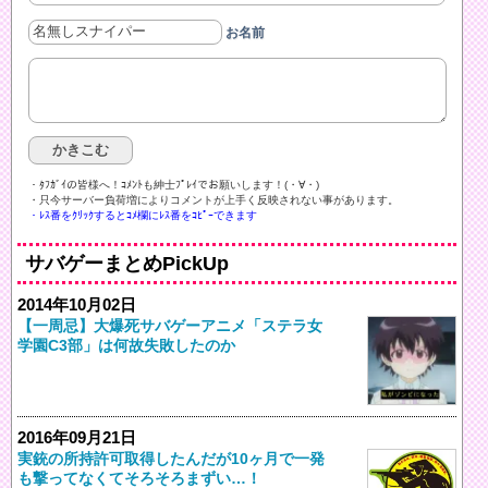
お名前
・ﾀﾌｶﾞｲの皆様へ！ｺﾒﾝﾄも紳士ﾌﾟﾚｲでお願いします！(・∀・)ゞ
・只今サーバー負荷増によりコメントが上手く反映されない事があります。
・ﾚｽ番をｸﾘｯｸするとｺﾒ欄にﾚｽ番をｺﾋﾟｰできます
サバゲーまとめPickUp
2014年10月02日
【一周忌】大爆死サバゲーアニメ「ステラ女
学園C3部」は何故失敗したのか
2016年09月21日
実銃の所持許可取得したんだが10ヶ月で一発
も撃ってなくてそろそろまずい…！