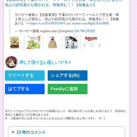
犯人の顔写真が公開される。情報求む！！【画像あり】
サバゲー速報☆【拡散希望】千葉のサバゲーフィールドで空き巣・車
上荒らしが発生し、犯人の顔写真が公開される。情報求む！！【画像
あり】 ⇒
https://t.co/ZvzFElCDWT
pic.twitter.com/RgbL82mMIU
— サバゲー速報 svgfire.com (@svgfire)
2017年2月9日
ツイートする
シェアする(fb)
はてブする
Feedlyに追加
当サイトではエアガンやサバゲーの知識がない人・初心者の方にもお楽しみ頂けるよう、初歩的な
単語にも解説をつける事があります。
中・上級者の方には見づらいかもしれませんがご理解頂けると幸いです(；・∀・)
13 件のコメント