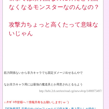
なくなるモンスターなのんなの？
攻撃力ちょっと高くたって意味な
いじゃん
筋力関係ないから非力キャラでも固定ダメージ出せるんやで
なお非力キャラ用には最強の魔道具とか用意されとるもよう
http://hebi.2ch.net/test/read.cgi/news4vip/1496975497/
↓↓ﾀﾌｶﾞｲの皆様へ！情報共有をお願いします(･ω･´)
【拡散希望】千葉のサバゲーフィールドで空き巣・車上荒らしが発生し、