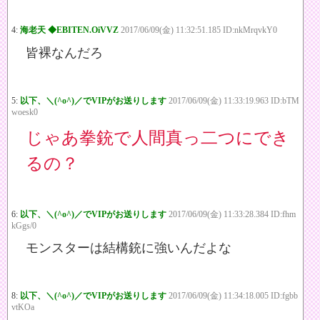
4:
海老天 ◆EBITEN.OiVVZ
2017/06/09(金) 11:32:51.185 ID:nkMrqvkY0
皆裸なんだろ
5:
以下、＼(^o^)／でVIPがお送りします
2017/06/09(金) 11:33:19.963 ID:bTM
woesk0
じゃあ拳銃で人間真っ二つにでき
るの？
6:
以下、＼(^o^)／でVIPがお送りします
2017/06/09(金) 11:33:28.384 ID:fhm
kGgs/0
モンスターは結構銃に強いんだよな
8:
以下、＼(^o^)／でVIPがお送りします
2017/06/09(金) 11:34:18.005 ID:fgbb
vtKOa