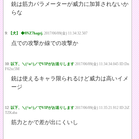
銃は筋力パラメーターが威力に加算されないか
らな
9:
【犬】 ◆9NZ7hagej.
2017/06/09(金) 11:34:32.507
点での攻撃か線での攻撃か
10:
以下、＼(^o^)／でVIPがお送りします
2017/06/09(金) 11:34:34.045 ID:Dn
F62xc5M
銃は使えるキャラ限られるけど威力は高いイメ
ージ
12:
以下、＼(^o^)／でVIPがお送りします
2017/06/09(金) 11:35:21.912 ID:2iZ
TZKaba
筋力とかで差が出にくいし