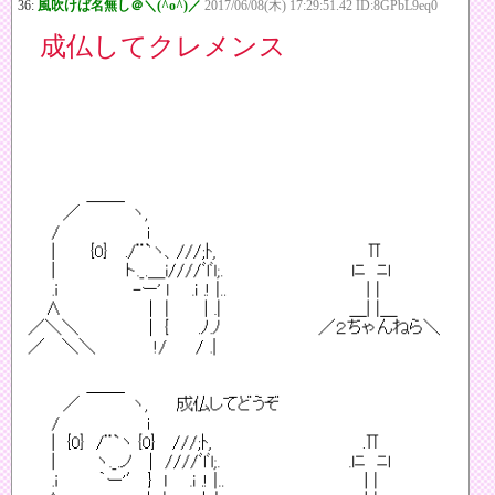
36:
風吹けば名無し＠＼(^o^)／
2017/06/08(木) 17:29:51.42 ID:8GPbL9eq0
成仏してクレメンス