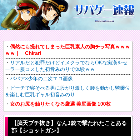
偶然にも撮れてしまった巨乳素人の胸チラ写真ｗｗｗ
ｗｗ｜ Chirari
リアルだと犯罪だけどイメクラでならOKな痴漢をセ
ーラー服コスした初音みのりで体験ｗｗ
ババア×少年の二次エロ画像
ビーチで寝そべる男に股がり激しく腰を動かし騎乗位
を楽しむ巨乳ギャル初音みのり
女のお尻を触りたくなる厳選 美尻画像 100枚
【脳天ブチ抜き】なんJ銃で撃たれたことある
部【ショットガン】