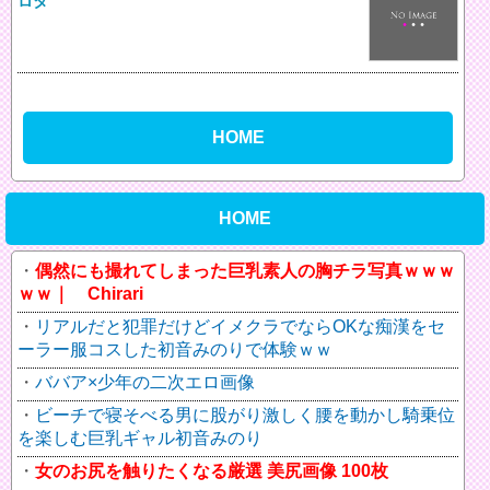
ロタ
HOME
HOME
偶然にも撮れてしまった巨乳素人の胸チラ写真ｗｗｗ
ｗｗ｜ Chirari
リアルだと犯罪だけどイメクラでならOKな痴漢をセ
ーラー服コスした初音みのりで体験ｗｗ
ババア×少年の二次エロ画像
ビーチで寝そべる男に股がり激しく腰を動かし騎乗位
を楽しむ巨乳ギャル初音みのり
女のお尻を触りたくなる厳選 美尻画像 100枚