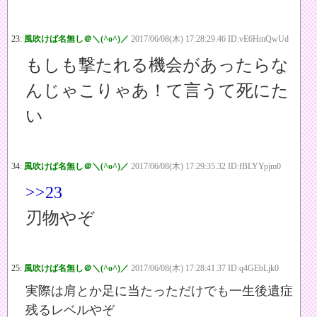
23:
風吹けば名無し＠＼(^o^)／
2017/06/08(木) 17:28:29.46 ID:vE6HmQwUd
もしも撃たれる機会があったらな
んじゃこりゃあ！て言うて死にた
い
34:
風吹けば名無し＠＼(^o^)／
2017/06/08(木) 17:29:35.32 ID:fBLYYpjm0
>>23
刃物やぞ
25:
風吹けば名無し＠＼(^o^)／
2017/06/08(木) 17:28:41.37 ID:q4GEbLjk0
実際は肩とか足に当たっただけでも一生後遺症
残るレベルやぞ