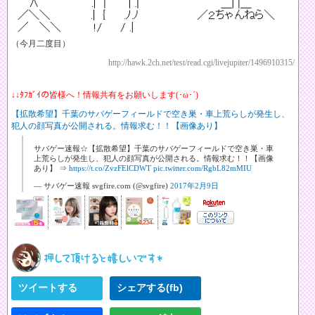
（今月二度目）
http://hawk.2ch.net/test/read.cgi/livejupiter/1496910315/
↓↓ﾀﾌｶﾞｲの皆様へ！情報共有をお願いします(･ω･´)
【拡散希望】千葉のサバゲーフィールドで空き巣・車上荒らしが発生し、
犯人の顔写真が公開される。情報求む！！【画像あり】
サバゲー速報☆【拡散希望】千葉のサバゲーフィールドで空き巣・車
上荒らしが発生し、犯人の顔写真が公開される。情報求む！！【画像
あり】 ⇒
https://t.co/ZvzFElCDWT
pic.twitter.com/RgbL82mMIU
— サバゲー速報 svgfire.com (@svgfire)
2017年2月9日
ツイートする
シェアする(fb)