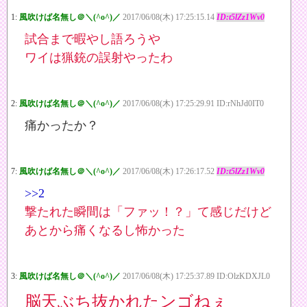
1:
風吹けば名無し＠＼(^o^)／
2017/06/08(木) 17:25:15.14
ID:t5lZz1Wv0
試合まで暇やし語ろうや
ワイは猟銃の誤射やったわ
2:
風吹けば名無し＠＼(^o^)／
2017/06/08(木) 17:25:29.91 ID:rNhJd0IT0
痛かったか？
7:
風吹けば名無し＠＼(^o^)／
2017/06/08(木) 17:26:17.52
ID:t5lZz1Wv0
>>2
撃たれた瞬間は「ファッ！？」て感じだけど
あとから痛くなるし怖かった
3:
風吹けば名無し＠＼(^o^)／
2017/06/08(木) 17:25:37.89 ID:OlzKDXJL0
脳天ぶち抜かれたンゴねぇ