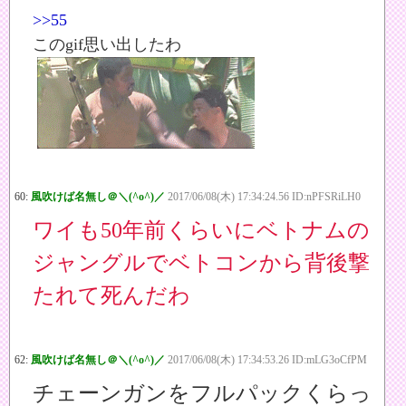
>>55
このgif思い出したわ
60:
風吹けば名無し＠＼(^o^)／
2017/06/08(木) 17:34:24.56 ID:nPFSRiLH0
ワイも50年前くらいにベトナムの
ジャングルでベトコンから背後撃
たれて死んだわ
62:
風吹けば名無し＠＼(^o^)／
2017/06/08(木) 17:34:53.26 ID:mLG3oCfPM
チェーンガンをフルパックくらっ