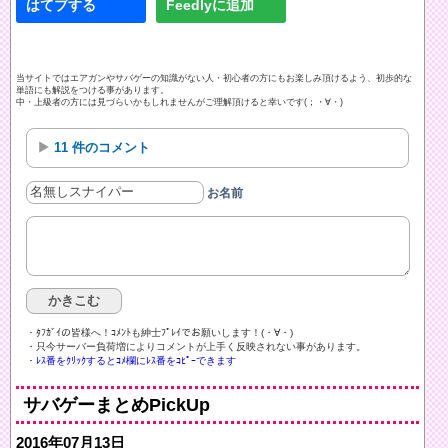
はてブする
Feedlyに追加
当サイトではエアガンやサバゲーの知識がない人・初心者の方にもお楽しみ頂けるよう、初歩的な
単語にも解説をつける事があります。
中・上級者の方には見づらいかもしれませんがご理解頂けると幸いです(；・∀・)
11 件のコメント
お名前
・ﾀﾌｶﾞｲの皆様へ！ｺﾒﾝﾄも紳士ﾌﾟﾚｲでお願いします！(・∀・)ゞ
・只今サーバー負荷増によりコメントが上手く反映されない事があります。
・ﾚｽ番をｸﾘｯｸするとｺﾒ欄にﾚｽ番をｺﾋﾟｰできます
サバゲーまとめPickUp
2016年07月13日