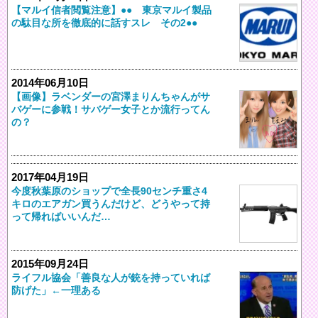
【マルイ信者閲覧注意】●● 東京マルイ製品
の駄目な所を徹底的に話すスレ その2●●
2014年06月10日
【画像】ラベンダーの宮澤まりんちゃんがサ
バゲーに参戦！サバゲー女子とか流行ってん
の？
2017年04月19日
今度秋葉原のショップで全長90センチ重さ4
キロのエアガン買うんだけど、どうやって持
って帰ればいいんだ…
2015年09月24日
ライフル協会「善良な人が銃を持っていれば
防げた」←一理ある