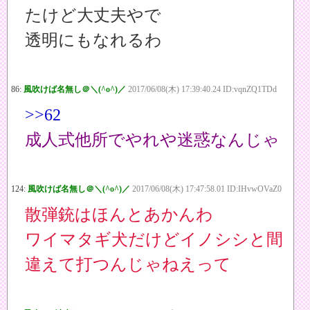
たけど大丈夫やで
透明にもなれるわ
86:
風吹けば名無し＠＼(^o^)／
2017/06/08(木) 17:39:40.24 ID:vqnZQ1TDd
>>62
成人式他所でやれや迷惑なんじゃ
124:
風吹けば名無し＠＼(^o^)／
2017/06/08(木) 17:47:58.01 ID:IHvwOVaZ0
散弾銃はほんとあかんわ
ワイマタギ犬だけどイノシシと間
違えて打つんじゃねえって