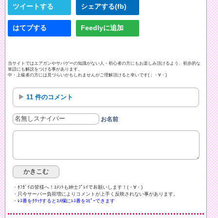
ツイートする
シェアする(fb)
はてブする
Feedlyに追加
当サイトではエアガンやサバゲーの知識がない人・初心者の方にもお楽しみ頂けるよう、初歩的な
単語にも解説をつける事があります。
中・上級者の方には見づらいかもしれませんがご理解頂けると幸いです(；・∀・)
11 件のコメント
お名前
・ﾀﾌｶﾞｲの皆様へ！ｺﾒﾝﾄも紳士ﾌﾟﾚｲでお願いします！(・∀・)ゞ
・只今サーバー負荷増によりコメントが上手く反映されない事があります。
・ﾚｽ番をｸﾘｯｸするとｺﾒ欄にﾚｽ番をｺﾋﾟｰできます