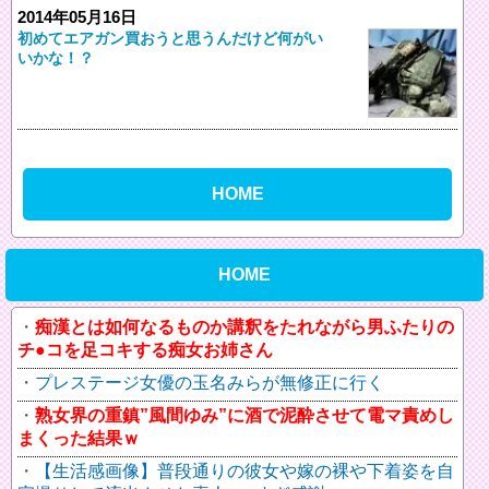
2014年05月16日
初めてエアガン買おうと思うんだけど何がい
いかな！？
HOME
HOME
痴漢とは如何なるものか講釈をたれながら男ふたりの
チ●コを足コキする痴女お姉さん
プレステージ女優の玉名みらが無修正に行く
熟女界の重鎮”風間ゆみ”に酒で泥酔させて電マ責めし
まくった結果ｗ
【生活感画像】普段通りの彼女や嫁の裸や下着姿を自