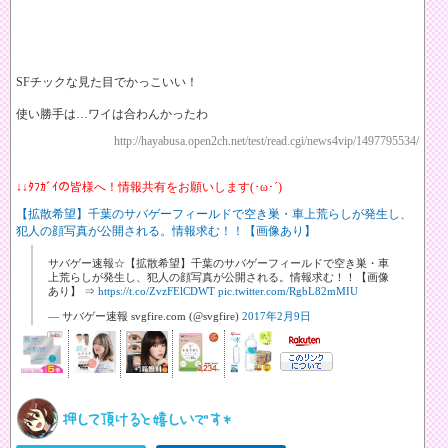
SFチックな見た目でかっこいい！
使い勝手は…ワイは合わんかったわ
http://hayabusa.open2ch.net/test/read.cgi/news4vip/1497795534/
↓↓ﾀﾌｶﾞｲの皆様へ！情報共有をお願いします(･ω･´)
【拡散希望】千葉のサバゲーフィールドで空き巣・車上荒らしが発生し、
犯人の顔写真が公開される。情報求む！！【画像あり】
サバゲー速報☆【拡散希望】千葉のサバゲーフィールドで空き巣・車
上荒らしが発生し、犯人の顔写真が公開される。情報求む！！【画像
あり】 ⇒
https://t.co/ZvzFElCDWT
pic.twitter.com/RgbL82mMIU
— サバゲー速報 svgfire.com (@svgfire)
2017年2月9日