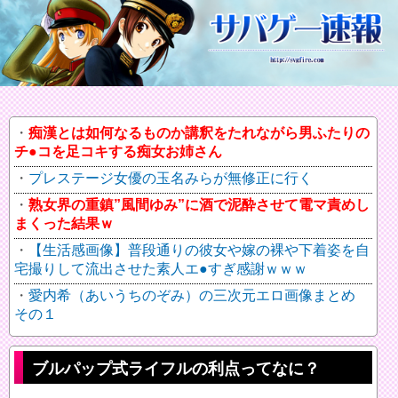
痴漢とは如何なるものか講釈をたれながら男ふたりの
チ●コを足コキする痴女お姉さん
プレステージ女優の玉名みらが無修正に行く
熟女界の重鎮”風間ゆみ”に酒で泥酔させて電マ責めし
まくった結果ｗ
【生活感画像】普段通りの彼女や嫁の裸や下着姿を自
宅撮りして流出させた素人エ●すぎ感謝ｗｗｗ
愛内希（あいうちのぞみ）の三次元エロ画像まとめ
その１
ブルパップ式ライフルの利点ってなに？