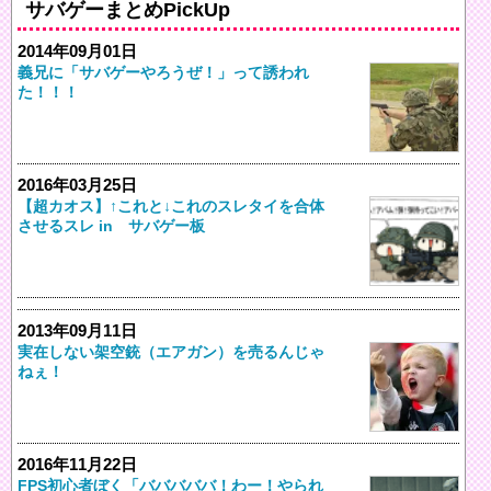
サバゲーまとめPickUp
2014年09月01日
義兄に「サバゲーやろうぜ！」って誘われ
た！！！
2016年03月25日
【超カオス】↑これと↓これのスレタイを合体
させるスレ in サバゲー板
2013年09月11日
実在しない架空銃（エアガン）を売るんじゃ
ねぇ！
2016年11月22日
FPS初心者ぼく「バババババ！わー！やられ