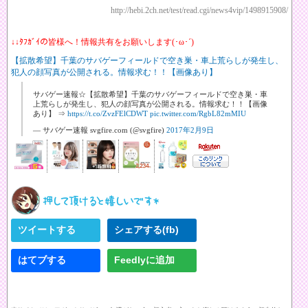
http://hebi.2ch.net/test/read.cgi/news4vip/1498915908/
↓↓ﾀﾌｶﾞｲの皆様へ！情報共有をお願いします(･ω･´)
【拡散希望】千葉のサバゲーフィールドで空き巣・車上荒らしが発生し、
犯人の顔写真が公開される。情報求む！！【画像あり】
サバゲー速報☆【拡散希望】千葉のサバゲーフィールドで空き巣・車
上荒らしが発生し、犯人の顔写真が公開される。情報求む！！【画像
あり】 ⇒
https://t.co/ZvzFElCDWT
pic.twitter.com/RgbL82mMIU
— サバゲー速報 svgfire.com (@svgfire)
2017年2月9日
ツイートする
シェアする(fb)
はてブする
Feedlyに追加