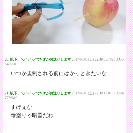
20:
以下、＼(^o^)／でVIPがお送りします
2017/07/01(土) 22:39:05.789 ID:OS
54eoty0
いつか規制される前にはかっときたいな
21:
以下、＼(^o^)／でVIPがお送りします
2017/07/01(土) 22:39:13.075 ID:vlK
Z769M0
すげぇな
毒塗りゃ暗器だわ