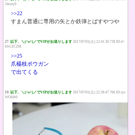
54eoty0
>>22
すまん普通に専用の矢とか鉄弾とばすやつや
27:
以下、＼(^o^)／でVIPがお送りします
2017/07/01(土) 22:41:30.738 ID:d+
bSGZCZM
>>25
爪楊枝ボウガン
で出てくる
19:
以下、＼(^o^)／でVIPがお送りします
2017/07/01(土) 22:38:47.766 ID:rye
WOk9r0