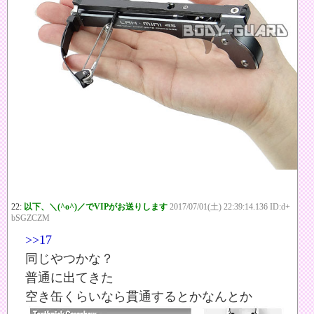
22:
以下、＼(^o^)／でVIPがお送りします
2017/07/01(土) 22:39:14.136 ID:d+
bSGZCZM
>>17
同じやつかな？
普通に出てきた
空き缶くらいなら貫通するとかなんとか