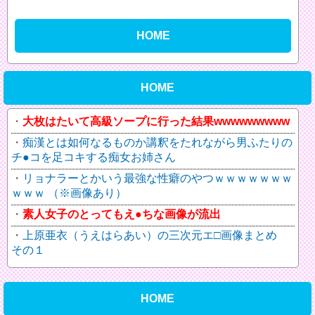
HOME
HOME
大枚はたいて高級ソープに行った結果wwwwwwwww
痴漢とは如何なるものか講釈をたれながら男ふたりの
チ●コを足コキする痴女お姉さん
リョナラーとかいう最強な性癖のやつｗｗｗｗｗｗｗ
ｗｗｗ （※画像あり）
素人女子のとってもえ●ちな画像が流出
上原亜衣（うえはらあい）の三次元エ□画像まとめ
その１
HOME