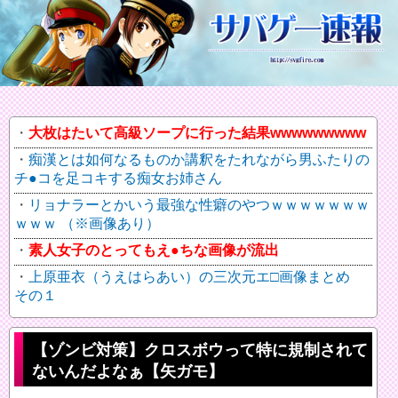
大枚はたいて高級ソープに行った結果wwwwwwwww
痴漢とは如何なるものか講釈をたれながら男ふたりの
チ●コを足コキする痴女お姉さん
リョナラーとかいう最強な性癖のやつｗｗｗｗｗｗｗ
ｗｗｗ （※画像あり）
素人女子のとってもえ●ちな画像が流出
上原亜衣（うえはらあい）の三次元エ□画像まとめ
その１
【ゾンビ対策】クロスボウって特に規制されて
ないんだよなぁ【矢ガモ】