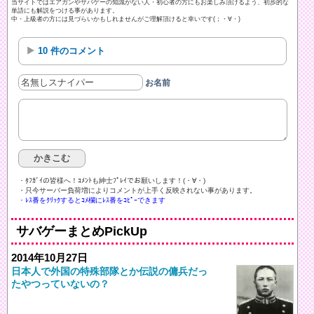
当サイトではエアガンやサバゲーの知識がない人・初心者の方にもお楽しみ頂けるよう、初歩的な
単語にも解説をつける事があります。
中・上級者の方には見づらいかもしれませんがご理解頂けると幸いです(；・∀・)
10 件のコメント
お名前
・ﾀﾌｶﾞｲの皆様へ！ｺﾒﾝﾄも紳士ﾌﾟﾚｲでお願いします！(・∀・)ゞ
・只今サーバー負荷増によりコメントが上手く反映されない事があります。
・ﾚｽ番をｸﾘｯｸするとｺﾒ欄にﾚｽ番をｺﾋﾟｰできます
サバゲーまとめPickUp
2014年10月27日
日本人で外国の特殊部隊とか伝説の傭兵だっ
たやつっていないの？