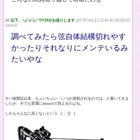
34:
以下、＼(^o^)／でVIPがお送りします
2017/07/01(土) 22:49:36.330 ID:OS
54eoty0
調べてみたら弦自体結構切れやす
かったりそれなりにメンテいるみ
たいやな
サバ速開設以来、ちょいちょい「いつか規制されるのでは」と書いてきま
したが、今でも普通にamazonで買えるのよね。
しかもそんなに高くないという…(；´Д｀)