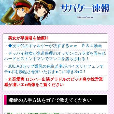
美女が早漏君を治療H
◆次世代のギャルゲーが凄すぎるｗｗ ＰＳ４動画
チッパイ熟女が水道修理のオッサンにカラダを弄られ
ハードピストン手マンでマンコを濡らされる！
JULIA Jカップ爆乳の色白若妻がパイズリとフェラで
チ●ポを勃起させ疼いたおま●こに導きS●X！
丸高愛実 ロンハー出演グラドルのビッチ臭や枕営業
感が凄いエ●画像をご覧ください
拳銃の入手方法をガチで教えてください