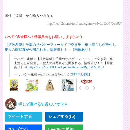
国外（福岡）から輸入やろなぁ
http://hebi.2ch.net/test/read.cgi/news4vip/1504758393/
↓↓ﾀﾌｶﾞｲの皆様へ！情報共有をお願いします(･ω･´)
【拡散希望】千葉のサバゲーフィールドで空き巣・車上荒らしが発生し、
犯人の顔写真が公開される。情報求む！！【画像あり】
サバゲー速報☆【拡散希望】千葉のサバゲーフィールドで空き巣・車
上荒らしが発生し、犯人の顔写真が公開される。情報求む！！【画像
あり】 ⇒
https://t.co/ZvzFElCDWT
pic.twitter.com/RgbL82mMIU
— サバゲー速報 svgfire.com (@svgfire)
2017年2月9日
ツイートする
シェアする(fb)
はてブする
Feedlyに追加