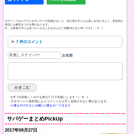
当サイトではエアガンやサバゲーの知識がない人・初心者の方にもお楽しみ頂けるよう、初歩的な
単語にも解説をつける事があります。
中・上級者の方には見づらいかもしれませんがご理解頂けると幸いです(；・∀・)
7 件のコメント
お名前
・ﾀﾌｶﾞｲの皆様へ！ｺﾒﾝﾄも紳士ﾌﾟﾚｲでお願いします！(・∀・)ゞ
・只今サーバー負荷増によりコメントが上手く反映されない事があります。
・ﾚｽ番をｸﾘｯｸするとｺﾒ欄にﾚｽ番をｺﾋﾟｰできます
サバゲーまとめPickUp
2017年09月27日