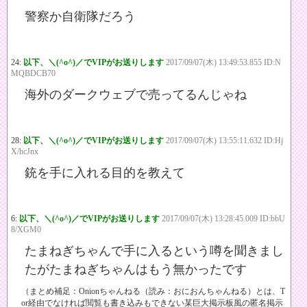
警察か自衛隊だろう
24:
以下、＼(^o^)／でVIPがお送りします
2017/09/07(木) 13:49:53.855 ID:N
MQBDCB70
海外のダークウェブで売ってるんじゃね
28:
以下、＼(^o^)／でVIPがお送りします
2017/09/07(木) 13:55:11.632 ID:Hj
X/hcJnx
銃を手に入れる目的を教えて
6:
以下、＼(^o^)／でVIPがお送りします
2017/09/07(木) 13:28:45.009 ID:bbU
8/XGM0
たまねぎちゃんで手に入るという噂を聞きまし
たがたまねぎちゃんはもう無かったです
（まとめ補足：Onionちゃんねる（読み：おにおんちゃんねる）とは、T
or経由でなければ閲覧も書き込みもできない某巨大掲示板風の匿名掲示