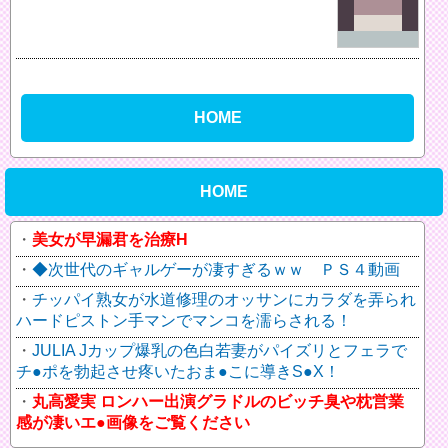
HOME
HOME
美女が早漏君を治療H
◆次世代のギャルゲーが凄すぎるｗｗ ＰＳ４動画
チッパイ熟女が水道修理のオッサンにカラダを弄られ
ハードピストン手マンでマンコを濡らされる！
JULIA Jカップ爆乳の色白若妻がパイズリとフェラで
チ●ポを勃起させ疼いたおま●こに導きS●X！
丸高愛実 ロンハー出演グラドルのビッチ臭や枕営業
感が凄いエ●画像をご覧ください