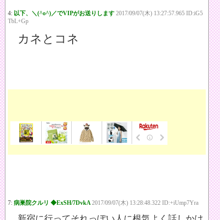
4:
以下、＼(^o^)／でVIPがお送りします
2017/09/07(木) 13:27:57.965 ID:iG5
TbL+Gp
カネとコネ
7:
病巣院クルリ ◆ExSH/7DvkA
2017/09/07(木) 13:28:48.322 ID:+iUmp7Yra
新宿に行ってそれっぽい人に根気よく話しかけ