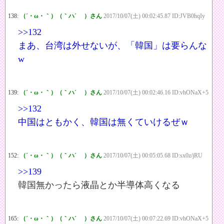
138:
（´・ω・｀）（｀ハ´ ）さん
2017/10/07(土) 00:02:45.87 ID:JVB0hqIy
>>132
まあ、台湾は外せないが、「韓国」は要らんな
w
139:
（´・ω・｀）（｀ハ´ ）さん
2017/10/07(土) 00:02:46.16 ID:vhONaX+5
>>132
中国はともかく、韓国は無くていけるぜｗ
152:
（´・ω・｀）（｀ハ´ ）さん
2017/10/07(土) 00:05:05.68 ID:sx0z/jRU
>>139
韓国無かったら液晶とか半導体高くなる
165:
（´・ω・｀）（｀ハ´ ）さん
2017/10/07(土) 00:07:22.69 ID:vhONaX+5