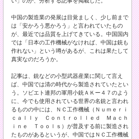
い」のか、分析する記事を掲載した。
中国の製造業の発展は目覚ましく、少し前まで
は「安かろう悪かろう」と言われていたもの
が、最近では品質を上げてきている。中国国内
では「日本の工作機械がなければ、中国は銃も
作れない」という噂があるが、これは果たして
真実なのだろうか。
記事は、銃などの小型武器産業に関して言え
ば、中国では清の時代から製造されていたとい
う。ソビエト連邦の軍用小銃ＡＫー４７のよう
に、今でも使用されている世界の名銃と言われ
るものの中には、ＮＣ工作機械（Ｎｕｍｅｒｉ
ｃａｌｌｙ Ｃｏｎｔｒｏｌｌｅｄ Ｍａｃｈ
ｉｎｅ Ｔｏｏｌｓ）が普及する前に製造され
たものがあるというが、中国ではＮＣ工作機械