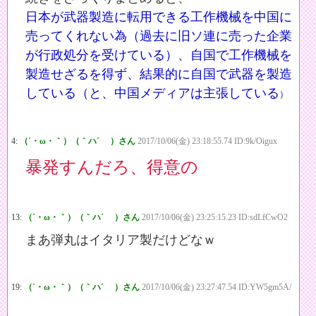
日本が武器製造に転用できる工作機械を中国に
売ってくれない為（過去に旧ソ連に売った企業
が行政処分を受けている）、自国で工作機械を
製造せざるを得ず、結果的に自国で武器を製造
している（と、中国メディアは主張している
）
4:
（´・ω・｀）（｀ハ´ ）さん
2017/10/06(金) 23:18:55.74 ID:9k/Oigux
暴発すんだろ、得意の
13:
（´・ω・｀）（｀ハ´ ）さん
2017/10/06(金) 23:25:15.23 ID:sdLfCwO2
まあ弾丸はイタリア製だけどなｗ
19:
（´・ω・｀）（｀ハ´ ）さん
2017/10/06(金) 23:27:47.54 ID:YW5gm5A/