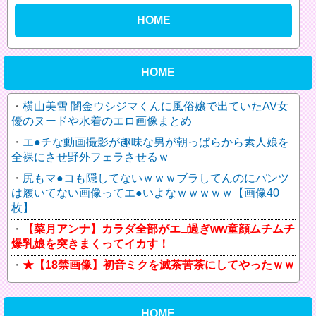
HOME
HOME
横山美雪 闇金ウシジマくんに風俗嬢で出ていたAV女
優のヌードや水着のエロ画像まとめ
エ●チな動画撮影が趣味な男が朝っぱらから素人娘を
全裸にさせ野外フェラさせるｗ
尻もマ●コも隠してないｗｗｗブラしてんのにパンツ
は履いてない画像ってエ●いよなｗｗｗｗｗ【画像40
枚】
【菜月アンナ】カラダ全部がエ□過ぎww童顔ムチムチ
爆乳娘を突きまくってイカす！
★【18禁画像】初音ミクを滅茶苦茶にしてやったｗｗ
HOME