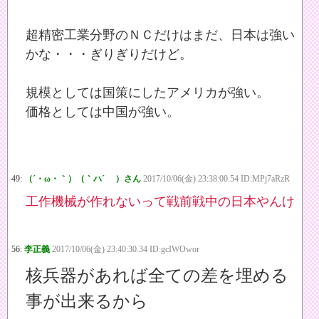
超精密工業分野のＮＣだけはまだ、日本は強い
かな・・・ぎりぎりだけど。
規模としては国策にしたアメリカが強い。
価格としては中国が強い。
49:
（´・ω・｀）（｀ハ´ ）さん
2017/10/06(金) 23:38:00.54 ID:MPj7aRzR
工作機械が作れないって戦前戦中の日本やんけ
56:
李正義
2017/10/06(金) 23:40:30.34 ID:gcIWOwor
核兵器があれば全ての差を埋める
事が出来るから