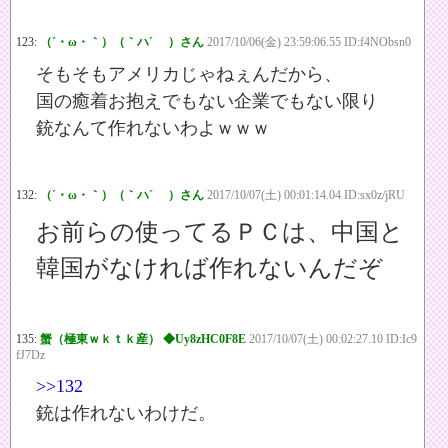
123:
（´・ω・｀）（｀ハ´ ）さん
2017/10/06(金) 23:59:06.55 ID:f4NObsn0
そもそもアメリカじゃねぇんだから、
国の癒着お抱えでもない企業でもない限り
銃なんて作れないわよｗｗｗ
132:
（´・ω・｀）（｀ハ´ ）さん
2017/10/07(土) 00:01:14.04 ID:sx0z/jRU
お前らの使ってるＰＣは、中国と
韓国がなければ作れないんだぞ
135:
蟹（極東ｗｋｔｋ産） ◆Uy8zHC0F8E
2017/10/07(土) 00:02:27.10 ID:Ic9
fJ7Dz
>>132
銃は作れないわけだ。