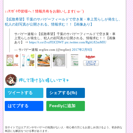
↓↓ﾀﾌｶﾞｲの皆様へ！情報共有をお願いします(･ω･´)
【拡散希望】千葉のサバゲーフィールドで空き巣・車上荒らしが発生し、
犯人の顔写真が公開される。情報求む！！【画像あり】
サバゲー速報☆【拡散希望】千葉のサバゲーフィールドで空き巣・車
上荒らしが発生し、犯人の顔写真が公開される。情報求む！！【画像
あり】 ⇒
https://t.co/ZvzFElCDWT
pic.twitter.com/RgbL82mMIU
— サバゲー速報 svgfire.com (@svgfire)
2017年2月9日
ツイートする
シェアする(fb)
はてブする
Feedlyに追加
当サイトではエアガンやサバゲーの知識がない人・初心者の方にもお楽しみ頂けるよう、初歩的な
単語にも解説をつける事があります。