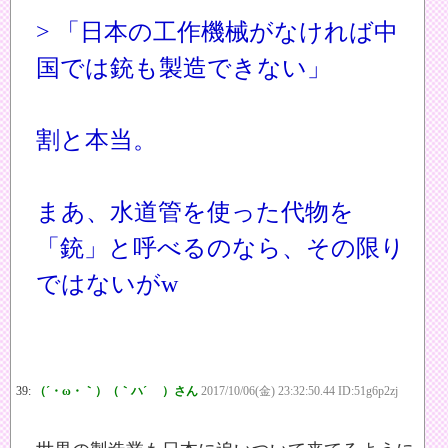
> 「日本の工作機械がなければ中
国では銃も製造できない」
割と本当。
まあ、水道管を使った代物を
「銃」と呼べるのなら、その限り
ではないがw
39:
（´・ω・｀）（｀ハ´ ）さん
2017/10/06(金) 23:32:50.44 ID:51g6p2zj