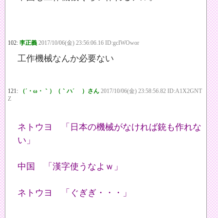
102:
李正義
2017/10/06(金) 23:56:06.16 ID:gcIWOwor
工作機械なんか必要ない
121:
（´・ω・｀）（｀ハ´ ）さん
2017/10/06(金) 23:58:56.82 ID:A1X2GNT
Z
ネトウヨ 「日本の機械がなければ銃も作れな
い」
中国 「漢字使うなよｗ」
ネトウヨ 「ぐぎぎ・・・」