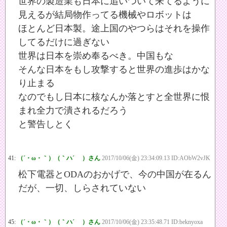
世界の製造業も日本に追いついて来てるように
見えるが結局物作ってる機械やロボットは
ほとんど日本製。途上国のやつらはそれを操作
してるだけに過ぎない
世界は日本を崇め奉るべき。中国もな
そんな日本をもし攻撃すると世界の進歩はかな
り止まる
なのでもし日本に核なんか落とすと全世界に恨
まれ全力で潰されるだろう
と警告しとく
41:
（´・ω・｀）（｀ハ´ ）さん
2017/10/06(金) 23:34:09.13 ID:AObW2vJK
松下電器とODAのおかげで、今の中国が在るん
だが、一切、しらされていない
45:
（´・ω・｀）（｀ハ´ ）さん
2017/10/06(金) 23:35:48.71 ID:beknyoxa