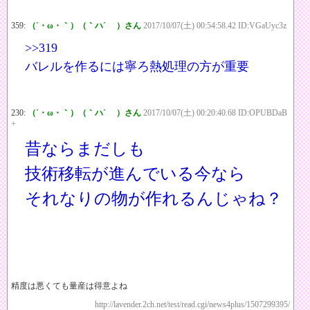
359:
（´・ω・｀）（｀ハ´ ）さん
2017/10/07(土) 00:54:58.42 ID:VGaUyc3z
>>319
バレルを作るには寧ろ熱処理の方が重要
230:
（´・ω・｀）（｀ハ´ ）さん
2017/10/07(土) 00:20:40.68 ID:OPUBDaB
+
昔ならまだしも
技術移転が進んでいる今なら
それなりの物が作れるんじゃね？
精度は悪くても量産は得意よね
http://lavender.2ch.net/test/read.cgi/news4plus/1507299395/