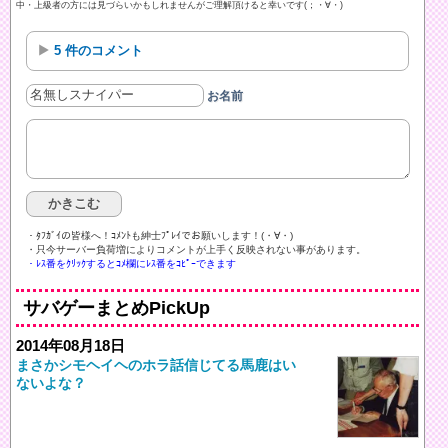
中・上級者の方には見づらいかもしれませんがご理解頂けると幸いです(；・∀・)
5 件のコメント
お名前
・ﾀﾌｶﾞｲの皆様へ！ｺﾒﾝﾄも紳士ﾌﾟﾚｲでお願いします！(・∀・)ゞ
・只今サーバー負荷増によりコメントが上手く反映されない事があります。
・ﾚｽ番をｸﾘｯｸするとｺﾒ欄にﾚｽ番をｺﾋﾟｰできます
サバゲーまとめPickUp
2014年08月18日
まさかシモヘイヘのホラ話信じてる馬鹿はい
ないよな？