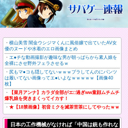
横山美雪 闇金ウシジマくんに風俗嬢で出ていたAV女
優のヌードや水着のエロ画像まとめ
エ●チな動画撮影が趣味な男が朝っぱらから素人娘を
全裸にさせ野外フェラさせるｗ
尻もマ●コも隠してないｗｗｗブラしてんのにパンツ
は履いてない画像ってエ●いよなｗｗｗｗｗ【画像40
枚】
【菜月アンナ】カラダ全部がエ□過ぎww童顔ムチムチ
爆乳娘を突きまくってイカす！
★【18禁画像】初音ミクを滅茶苦茶にしてやったｗｗ
日本の工作機械がなければ「中国は銃も作れな