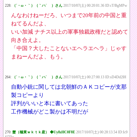
228:
（´・ω・｀）（｀ハ´ ）さん
2017/10/07(土) 00:20:01.36 ID:cT/BgMPw
んなわけねーだろ、いつまで20年前の中国と重
ねてるんだよ、
いい加減 ナチス以上の軍事独裁政権だと認めて
向き合えよ。
「中国？大したことないエヘラエヘラ」じゃす
まねーんだよ、もう。
264:
（´・ω・｀）（｀ハ´ ）さん
2017/10/07(土) 00:27:00.13 ID:sD4Dd2lH
自動小銃に関しては北朝鮮のＡＫコピーが支那
製コピーより
評判がいいと本に書いてあった
工作機械がどこ製かは不明だが
270:
蟹（極東ｗｋｔｋ産） ◆Uy8zHC0F8E
2017/10/07(土) 00:28:13.54 ID:Ic9