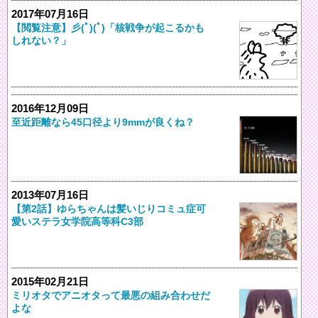
2017年07月16日
【閲覧注意】彡(ﾟ)(ﾟ)「核戦争が起こるかも
しれない？」
2016年12月09日
至近距離なら45口径より9mmが良くね？
2013年07月16日
【第2話】ゆらちゃんは髪いじりコミュ症可
愛いステラ女学院高等科C3部
2015年02月21日
ミリオタでアニオタって最悪の組み合わせだ
よな