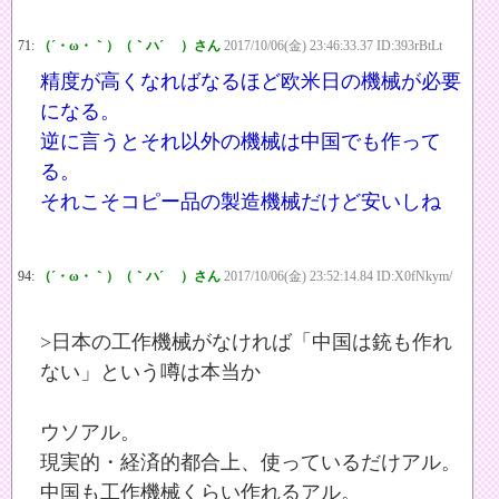
71:
（´・ω・｀）（｀ハ´ ）さん
2017/10/06(金) 23:46:33.37 ID:393rBtLt
精度が高くなればなるほど欧米日の機械が必要
になる。
逆に言うとそれ以外の機械は中国でも作って
る。
それこそコピー品の製造機械だけど安いしね
94:
（´・ω・｀）（｀ハ´ ）さん
2017/10/06(金) 23:52:14.84 ID:X0fNkym/
>日本の工作機械がなければ「中国は銃も作れ
ない」という噂は本当か
ウソアル。
現実的・経済的都合上、使っているだけアル。
中国も工作機械くらい作れるアル。