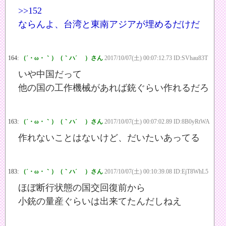
>>152
ならんよ、台湾と東南アジアが埋めるだけだ
164:
（´・ω・｀）（｀ハ´ ）さん
2017/10/07(土) 00:07:12.73 ID:SVhau83T
いや中国だって
他の国の工作機械があれば銃ぐらい作れるだろ
163:
（´・ω・｀）（｀ハ´ ）さん
2017/10/07(土) 00:07:02.89 ID:8B0yRtWA
作れないことはないけど、だいたいあってる
183:
（´・ω・｀）（｀ハ´ ）さん
2017/10/07(土) 00:10:39.08 ID:EjT8WhL5
ほぼ断行状態の国交回復前から
小銃の量産ぐらいは出来てたんだしねえ