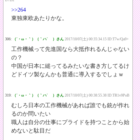
fJ7Dz
>>264
東独東欧あたりかな。
306:
（´・ω・｀）（｀ハ´ ）さん
2017/10/07(土) 00:35:34.15 ID:T7w/Qa9+
工作機械って先進国なら大抵作れるんじゃない
の？
中国が日本に縋ってるみたいな書き方してるけ
どドイツ製なんかも普通に導入するでしょｗ
319:
（´・ω・｀）（｀ハ´ ）さん
2017/10/07(土) 00:38:55.38 ID:TR1v9PoB
むしろ日本の工作機械があれば誰でも銃が作れ
るのか問いたい
職人は自分の仕事にプライドを持つことから始
めないと駄目だ