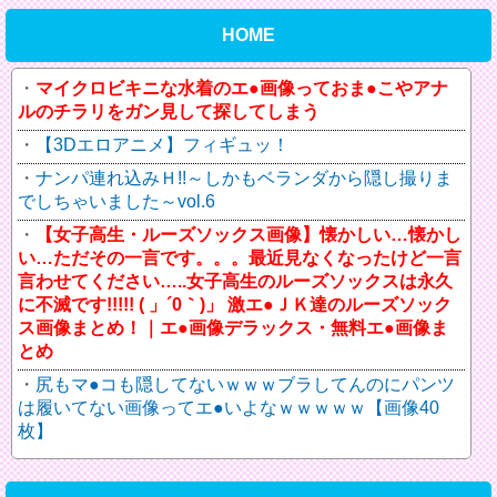
HOME
マイクロビキニな水着のエ●画像っておま●こやアナ
ルのチラリをガン見して探してしまう
【3Dエロアニメ】フィギュッ！
ナンパ連れ込みＨ!!～しかもベランダから隠し撮りま
でしちゃいました～vol.6
【女子高生・ルーズソックス画像】懐かしい…懐かし
い…ただその一言です。。。最近見なくなったけど一言
言わせてください…..女子高生のルーズソックスは永久
に不滅です!!!!! ( 」´0｀)」 激エ●ＪＫ達のルーズソック
ス画像まとめ！｜エ●画像デラックス・無料エ●画像ま
とめ
尻もマ●コも隠してないｗｗｗブラしてんのにパンツ
は履いてない画像ってエ●いよなｗｗｗｗｗ【画像40
枚】