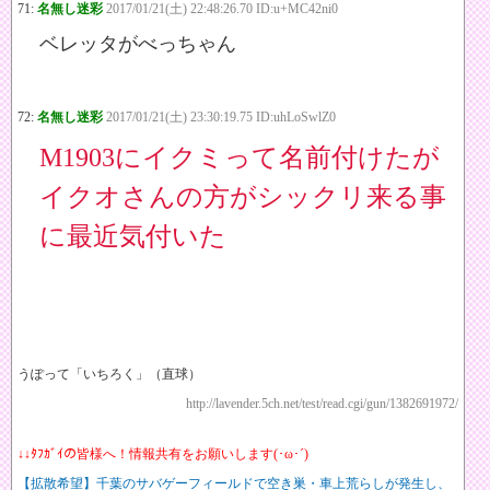
71:
名無し迷彩
2017/01/21(土) 22:48:26.70 ID:u+MC42ni0
ベレッタがべっちゃん
72:
名無し迷彩
2017/01/21(土) 23:30:19.75 ID:uhLoSwlZ0
M1903にイクミって名前付けたが
イクオさんの方がシックリ来る事
に最近気付いた
うぽって「いちろく」（直球）
http://lavender.5ch.net/test/read.cgi/gun/1382691972/
↓↓ﾀﾌｶﾞｲの皆様へ！情報共有をお願いします(･ω･´)
【拡散希望】千葉のサバゲーフィールドで空き巣・車上荒らしが発生し、