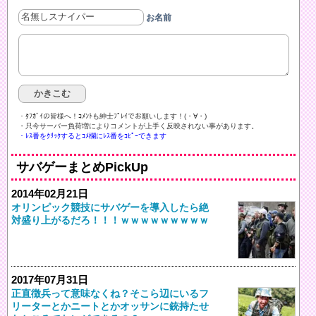
お名前
・ﾀﾌｶﾞｲの皆様へ！ｺﾒﾝﾄも紳士ﾌﾟﾚｲでお願いします！(・∀・)ゞ
・只今サーバー負荷増によりコメントが上手く反映されない事があります。
・ﾚｽ番をｸﾘｯｸするとｺﾒ欄にﾚｽ番をｺﾋﾟｰできます
サバゲーまとめPickUp
2014年02月21日
オリンピック競技にサバゲーを導入したら絶
対盛り上がるだろ！！！ｗｗｗｗｗｗｗｗｗ
2017年07月31日
正直徴兵って意味なくね？そこら辺にいるフ
リーターとかニートとかオッサンに銃持たせ