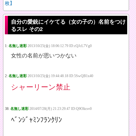
枚】
自分の愛銃にイケてる（女の子の）名前をつけ
るスレ その2
1:
名無し迷彩
2013/10/25(金) 18:06:12.79 ID:cQJcL7Vg0
女性の名前が思いつかない
2:
名無し迷彩
2013/10/25(金) 19:44:48.18 ID:5SwQB1x40
シャーリーン禁止
38:
名無し迷彩
2014/07/28(月) 21:23:29.47 ID:Q9Olicsv0
ﾍﾞﾝｼﾞｬﾐﾝﾌﾗﾝｸﾘﾝ