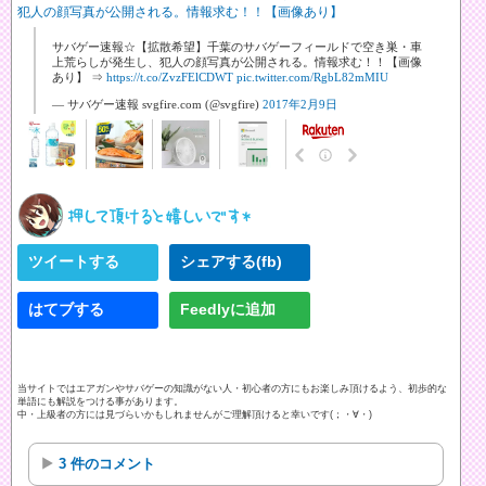
犯人の顔写真が公開される。情報求む！！【画像あり】
サバゲー速報☆【拡散希望】千葉のサバゲーフィールドで空き巣・車
上荒らしが発生し、犯人の顔写真が公開される。情報求む！！【画像
あり】 ⇒
https://t.co/ZvzFElCDWT
pic.twitter.com/RgbL82mMIU
— サバゲー速報 svgfire.com (@svgfire)
2017年2月9日
ツイートする
シェアする(fb)
はてブする
Feedlyに追加
当サイトではエアガンやサバゲーの知識がない人・初心者の方にもお楽しみ頂けるよう、初歩的な
単語にも解説をつける事があります。
中・上級者の方には見づらいかもしれませんがご理解頂けると幸いです(；・∀・)
3 件のコメント