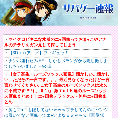
マイクロビキニな水着のエ●画像っておま●こやアナ
ルのチラリをガン見して探してしまう
【3Dエロアニメ】フィギュッ！
ナンパ連れ込みＨ!!～しかもベランダから隠し撮りま
でしちゃいました～vol.6
【女子高生・ルーズソックス画像】懐かしい…懐かし
い…ただその一言です。。。最近見なくなったけど一言
言わせてください…..女子高生のルーズソックスは永久
に不滅です!!!!! ( 」´0｀)」 激エ●ＪＫ達のルーズソック
ス画像まとめ！｜エ●画像デラックス・無料エ●画像ま
とめ
尻もマ●コも隠してないｗｗｗブラしてんのにパンツ
は履いてない画像ってエ●いよなｗｗｗｗｗ【画像40