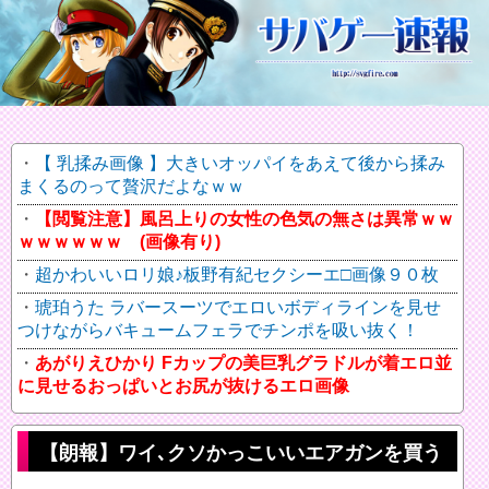
【 乳揉み画像 】大きいオッパイをあえて後から揉み
まくるのって贅沢だよなｗｗ
【閲覧注意】風呂上りの女性の色気の無さは異常ｗｗ
ｗｗｗｗｗｗ (画像有り)
超かわいいロリ娘♪板野有紀セクシーエ□画像９０枚
琥珀うた ラバースーツでエロいボディラインを見せ
つけながらバキュームフェラでチンポを吸い抜く！
あがりえひかり Fカップの美巨乳グラドルが着エロ並
に見せるおっぱいとお尻が抜けるエロ画像
【朗報】ワイ､クソかっこいいエアガンを買う