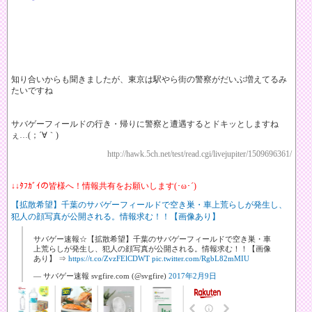
知り合いからも聞きましたが、東京は駅やら街の警察がだいぶ増えてるみ
たいですね
サバゲーフィールドの行き・帰りに警察と遭遇するとドキッとしますね
ぇ…(；´∀｀)
http://hawk.5ch.net/test/read.cgi/livejupiter/1509696361/
↓↓ﾀﾌｶﾞｲの皆様へ！情報共有をお願いします(･ω･´)
【拡散希望】千葉のサバゲーフィールドで空き巣・車上荒らしが発生し、
犯人の顔写真が公開される。情報求む！！【画像あり】
サバゲー速報☆【拡散希望】千葉のサバゲーフィールドで空き巣・車
上荒らしが発生し、犯人の顔写真が公開される。情報求む！！【画像
あり】 ⇒
https://t.co/ZvzFElCDWT
pic.twitter.com/RgbL82mMIU
— サバゲー速報 svgfire.com (@svgfire)
2017年2月9日