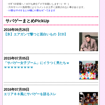
・ﾀﾌｶﾞｲの皆様へ！ｺﾒﾝﾄも紳士ﾌﾟﾚｲでお願いします！(・∀・)ゞ
・只今サーバー負荷増によりコメントが上手く反映されない事があります。
・ﾚｽ番をｸﾘｯｸするとｺﾒ欄にﾚｽ番をｺﾋﾟｰできます
サバゲーまとめPickUp
2016年09月26日
【氷】エアガンで撃つと面白いもの【CD】
2015年07月05日
「サバゲー女子ブーム」にイラつく男たちｗ
ｗｗｗｗｗｗｗｗｗ
2016年07月09日
エリア８８風にサバゲーを語るスレ