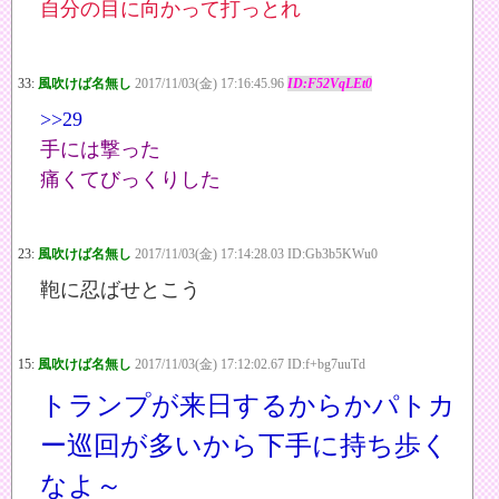
自分の目に向かって打っとれ
33:
風吹けば名無し
2017/11/03(金) 17:16:45.96
ID:F52VqLEt0
>>29
手には撃った
痛くてびっくりした
23:
風吹けば名無し
2017/11/03(金) 17:14:28.03 ID:Gb3b5KWu0
鞄に忍ばせとこう
15:
風吹けば名無し
2017/11/03(金) 17:12:02.67 ID:f+bg7uuTd
トランプが来日するからかパトカ
ー巡回が多いから下手に持ち歩く
なよ～