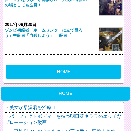
の場としても注目！
2017年09月20日
ゾンビ初級者「ホームセンターに立て籠ろ
う」中級者「自殺しよう」 上級者「
HOME
HOME
美女が早漏君を治療H
パーフェクトボディーを持つ明日花キララのエッチな
プロモーション動画