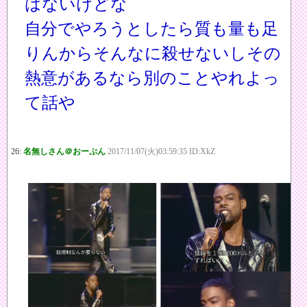
はないけどな
自分でやろうとしたら質も量も足
りんからそんなに殺せないしその
熱意があるなら別のことやれよっ
て話や
26:
名無しさん＠おーぷん
2017/11/07(火)03:59:35 ID:XkZ