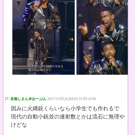
27:
名無しさん＠おーぷん
2017/11/07(火)04:02:19 ID:vUM
因みに火縄銃くらいなら小学生でも作れるで
現代の自動小銃並の連射数とかは流石に無理や
けどな