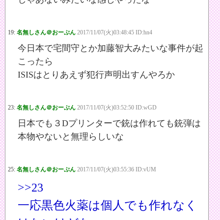
19:
名無しさん＠おーぷん
2017/11/07(火)03:48:45 ID:hn4
今日本で宅間守とか加藤智大みたいな事件が起
こったら
ISISはとりあえず犯行声明出すんやろか
23:
名無しさん＠おーぷん
2017/11/07(火)03:52:50 ID:wGD
日本でも３Dプリンターで銃は作れても銃弾は
本物やないと無理らしいな
25:
名無しさん＠おーぷん
2017/11/07(火)03:55:36 ID:vUM
>>23
一応黒色火薬は個人でも作れなく