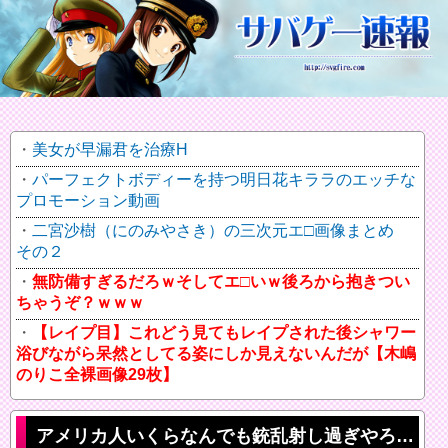
美女が早漏君を治療H
パーフェクトボディーを持つ明日花キララのエッチな
プロモーション動画
二宮沙樹（にのみやさき）の三次元エ□画像まとめ
その２
無防備すぎるだろｗそしてエ□いｗ後ろから抱きつい
ちゃうぞ？ｗｗｗ
【レイプ目】これどう見てもレイプされた後シャワー
浴びながら呆然としてる姿にしか見えないんだが【木嶋
のりこ全裸画像29枚】
アメリカ人いくらなんでも銃乱射し過ぎやろ…