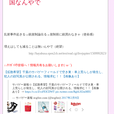
国なんやで
乱射事件起きる→銃規制論出る→規制前に銃買わなきゃ（使命感）
増えはしても減ることは無いんやで（絶望）
http://hayabusa.open2ch.net/test/read.cgi/livejupiter/1509992823/
↓↓ﾀﾌｶﾞｲの皆様へ！情報共有をお願いします(･ω･´)
【拡散希望】千葉のサバゲーフィールドで空き巣・車上荒らしが発生し、
犯人の顔写真が公開される。情報求む！！【画像あり】
サバゲー速報☆【拡散希望】千葉のサバゲーフィールドで空き巣・車
上荒らしが発生し、犯人の顔写真が公開される。情報求む！！【画像
あり】 ⇒
https://t.co/ZvzFElCDWT
pic.twitter.com/RgbL82mMIU
— サバゲー速報 svgfire.com (@svgfire)
2017年2月9日