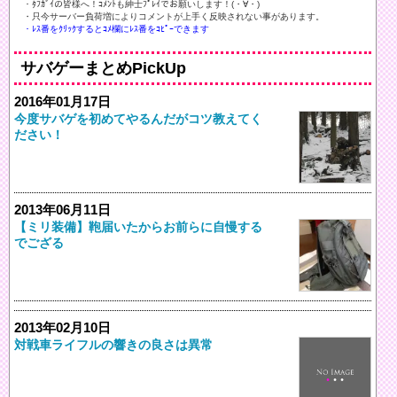
・ﾀﾌｶﾞｲの皆様へ！ｺﾒﾝﾄも紳士ﾌﾟﾚｲでお願いします！(・∀・)ゞ
・只今サーバー負荷増によりコメントが上手く反映されない事があります。
・ﾚｽ番をｸﾘｯｸするとｺﾒ欄にﾚｽ番をｺﾋﾟｰできます
サバゲーまとめPickUp
2016年01月17日
今度サバゲを初めてやるんだがコツ教えてく
ださい！
2013年06月11日
【ミリ装備】鞄届いたからお前らに自慢する
でござる
2013年02月10日
対戦車ライフルの響きの良さは異常