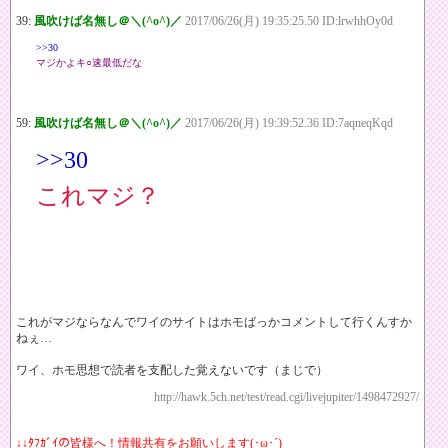
39:
風吹けば名無し＠＼(^o^)／
2017/06/26(月) 19:35:25.50 ID:lrwhhOy0d
>>30
マジかよキ○速最低だな
59:
風吹けば名無し＠＼(^o^)／
2017/06/26(月) 19:39:52.36 ID:7aqneqKqd
>>30
これマジ？
これがマジならなんでワイのサイトはホモばっかコメントして行くんすか
ねぇ…
ワイ、ホモ思想で読者を支配した覚えないです（まじで）
http://hawk.5ch.net/test/read.cgi/livejupiter/1498472927/
↓↓ﾀﾌｶﾞｲの皆様へ！情報共有をお願いします(･ω･´)