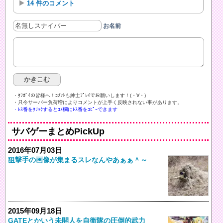
14 件のコメント
お名前
・ﾀﾌｶﾞｲの皆様へ！ｺﾒﾝﾄも紳士ﾌﾟﾚｲでお願いします！(・∀・)ゞ
・只今サーバー負荷増によりコメントが上手く反映されない事があります。
・ﾚｽ番をｸﾘｯｸするとｺﾒ欄にﾚｽ番をｺﾋﾟｰできます
サバゲーまとめPickUp
2016年07月03日
狙撃手の画像が集まるスレなんやあぁぁ＾～
2015年09月18日
GATEとかいう未開人を自衛隊の圧倒的武力