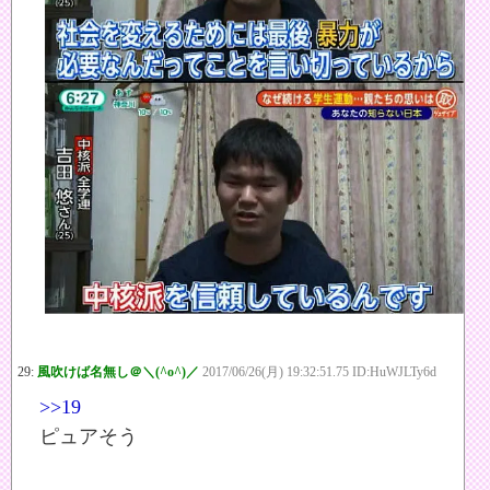
29:
風吹けば名無し＠＼(^o^)／
2017/06/26(月) 19:32:51.75 ID:HuWJLTy6d
>>19
ピュアそう