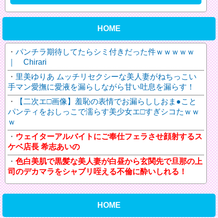
HOME
パンチラ期待してたらシミ付きだった件ｗｗｗｗｗ
｜ Chirari
里美ゆりあ ムッチリセクシーな美人妻がねちっこい
手マン愛撫に愛液を漏らしながら甘い吐息を漏らす！
【二次エ□画像】羞恥の表情でお漏らししおま●こと
パンティをおしっこで濡らす美少女エ□すぎシコたｗｗ
ｗ
ウェイターアルバイトにご奉仕フェラさせ顔射するス
ケベ店長 希志あいの
色白美肌で黒髪な美人妻が白昼から玄関先で旦那の上
司のデカマラをシャブリ咥える不倫に酔いしれる！
HOME