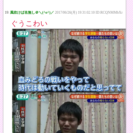
19:
風吹けば名無し＠＼(^o^)／
2017/06/26(月) 19:31:02.10 ID:RCQNMMbXr
ぐうこわい