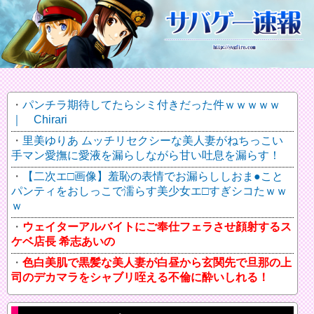
パンチラ期待してたらシミ付きだった件ｗｗｗｗｗ
｜ Chirari
里美ゆりあ ムッチリセクシーな美人妻がねちっこい
手マン愛撫に愛液を漏らしながら甘い吐息を漏らす！
【二次エ□画像】羞恥の表情でお漏らししおま●こと
パンティをおしっこで濡らす美少女エ□すぎシコたｗｗ
ｗ
ウェイターアルバイトにご奉仕フェラさせ顔射するス
ケベ店長 希志あいの
色白美肌で黒髪な美人妻が白昼から玄関先で旦那の上
司のデカマラをシャブリ咥える不倫に酔いしれる！