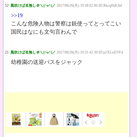
52:
風吹けば名無し＠＼(^o^)／
2017/06/26(月) 19:38:02.86 ID:RkcqHdGhd
>>19
こんな危険人物は警察は銃使ってとってこい
国民はなにも文句言わんで
21:
風吹けば名無し＠＼(^o^)／
2017/06/26(月) 19:31:42.30 ID:p1XLoD3Yd
幼稚園の送迎バスをジャック