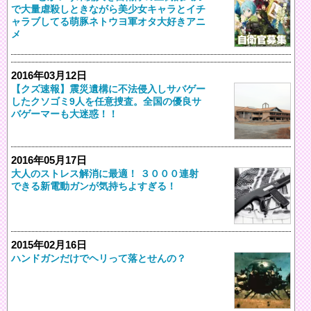
で大量虐殺しときながら美少女キャラとイチ
ャラブしてる萌豚ネトウヨ軍オタ大好きアニ
メ
2016年03月12日
【クズ速報】震災遺構に不法侵入しサバゲー
したクソゴミ9人を任意捜査。全国の優良サ
バゲーマーも大迷惑！！
2016年05月17日
大人のストレス解消に最適！ ３０００連射
できる新電動ガンが気持ちよすぎる！
2015年02月16日
ハンドガンだけでヘリって落とせんの？