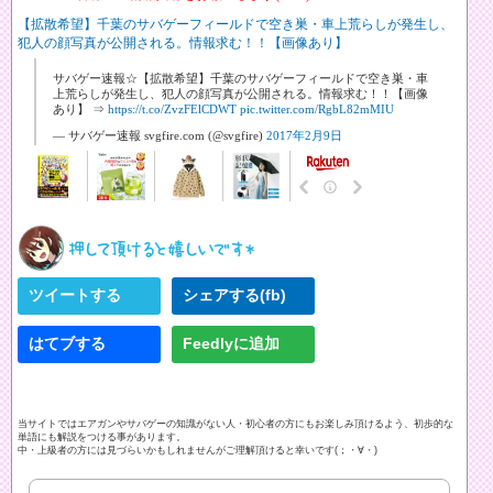
【拡散希望】千葉のサバゲーフィールドで空き巣・車上荒らしが発生し、
犯人の顔写真が公開される。情報求む！！【画像あり】
サバゲー速報☆【拡散希望】千葉のサバゲーフィールドで空き巣・車
上荒らしが発生し、犯人の顔写真が公開される。情報求む！！【画像
あり】 ⇒
https://t.co/ZvzFElCDWT
pic.twitter.com/RgbL82mMIU
— サバゲー速報 svgfire.com (@svgfire)
2017年2月9日
ツイートする
シェアする(fb)
はてブする
Feedlyに追加
当サイトではエアガンやサバゲーの知識がない人・初心者の方にもお楽しみ頂けるよう、初歩的な
単語にも解説をつける事があります。
中・上級者の方には見づらいかもしれませんがご理解頂けると幸いです(；・∀・)