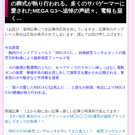
の葬式が執り行われる。多くのサバゲーマーに
愛されたMEGA G3へ追悼の声続々。電報も届
く…
（お詫び：追悼記事につき記事内広告を外していますが、記事外のテンプ
レート部分は広告が表示されてしまいます。謹んでお詫び申し上げます）
今北産業
・都内のインドアフィールド「MEGA G3」、自称経営コンサルタントの運
営方針転換により超絶地雷フィールド化
・その後僅か数週間のうちに、セーフティでのマガジン挿しっぱなし電動
ガンの放置、整備不良の銃を貸し出して謝罪文を書かされ公開される、更
衣室のボヤ騒ぎなど不祥事を連発
・「我々の愛したMEGA G3は死んだ…」と誰もが絶望。有志によりMEGA
G3の葬儀が執り行われる。
関連記事：（上から順に古い記事→新しい記事と時系列で並んでます）
・
【ヤバ杉】東京のインドアフィールドM◯G◯ ◯3の運営が超絶ブラック
化しスタッフが告発！！
・
MEGA G3の経営コンサルニキがキレてまた炎上！！ 経営コンサルニキ