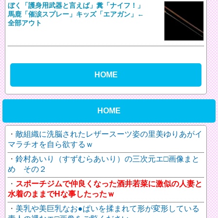
ぼく「護身用武器と言えば」糞「ナイフ！」
馬鹿「催涙スプレー」キッズ「エアガン」←
全部アウト
HOME
HOME
敵組織に洗脳されたレザースーツ姿の里美ゆりあがイ
マラチオを自ら欲するｗ
鈴村あいり（すずむらあいり）の三次元エ□画像まと
め その２
スポーチジムで仲良くなった酒井若菜に激似の人妻と
水着のままでHな事したったｗ
美乳や美巨乳なお●ぱいを揉まれて形が変形している