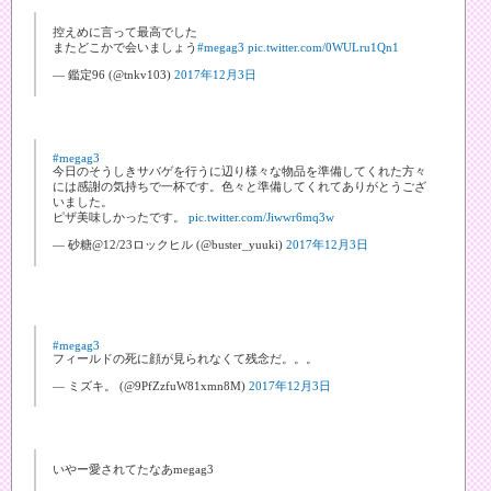
控えめに言って最高でした
またどこかで会いましょう
#megag3
pic.twitter.com/0WULru1Qn1
— 鑑定96 (@tnkv103)
2017年12月3日
#megag3
今日のそうしきサバゲを行うに辺り様々な物品を準備してくれた方々
には感謝の気持ちで一杯です。色々と準備してくれてありがとうござ
いました。
ピザ美味しかったです。
pic.twitter.com/Jiwwr6mq3w
— 砂糖@12/23ロックヒル (@buster_yuuki)
2017年12月3日
#megag3
フィールドの死に顔が見られなくて残念だ。。。
— ミズキ。 (@9PfZzfuW81xmn8M)
2017年12月3日
いやー愛されてたなあmegag3