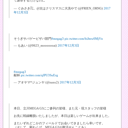
て謝罪するだけなのに
— ぐみさき㌠。@次はクリスマスに大洗やで (@FRIEN_ORNG)
2017
年12月3日
そうぎサバゲーピザパ部門
#megag3
pic.twitter.com/biJmw0MjVn
— もあい (@0623_mooooooai)
2017年12月3日
#megag3
献杯
pic.twitter.com/qIPU3SuErg
— アオヤマ*ジュンヤ (@zunx2)
2017年12月3日
本日、立川MEGA G3にご参列の皆様、また元・現スタッフの皆様
お先に戦線離脱いたしましたが、本日は楽しいゲームが出来ました。
またいずれどこかのフィールドでお会いできましたら幸いです。
（そして、願わくば、MEGA G3が復活せんことを）