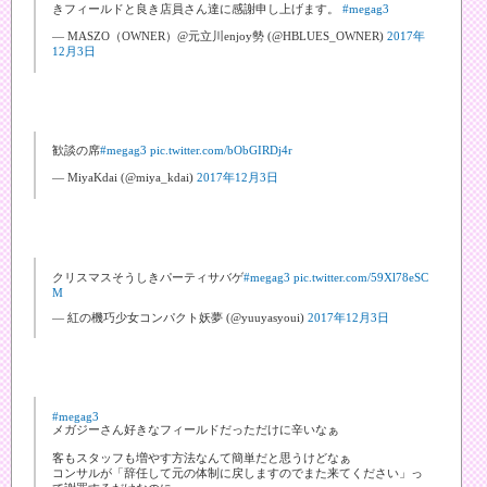
きフィールドと良き店員さん達に感謝申し上げます。
#megag3
— MASZO（OWNER）@元立川enjoy勢 (@HBLUES_OWNER)
2017年
12月3日
歓談の席
#megag3
pic.twitter.com/bObGIRDj4r
— MiyaKdai (@miya_kdai)
2017年12月3日
クリスマスそうしきパーティサバゲ
#megag3
pic.twitter.com/59Xl78eSC
M
— 紅の機巧少女コンパクト妖夢 (@yuuyasyoui)
2017年12月3日
#megag3
メガジーさん好きなフィールドだっただけに辛いなぁ
客もスタッフも増やす方法なんて簡単だと思うけどなぁ
コンサルが「辞任して元の体制に戻しますのでまた来てください」っ