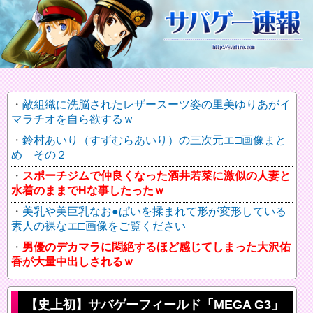
敵組織に洗脳されたレザースーツ姿の里美ゆりあがイ
マラチオを自ら欲するｗ
鈴村あいり（すずむらあいり）の三次元エ□画像まと
め その２
スポーチジムで仲良くなった酒井若菜に激似の人妻と
水着のままでHな事したったｗ
美乳や美巨乳なお●ぱいを揉まれて形が変形している
素人の裸なエ□画像をご覧ください
男優のデカマラに悶絶するほど感じてしまった大沢佑
香が大量中出しされるｗ
【史上初】サバゲーフィールド「MEGA G3」