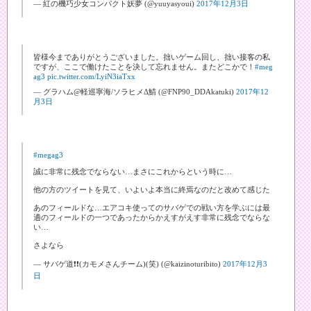
— 紅の機巧少女コンパクト妖夢 (@yuuyasyoui)
2017年12月3日
皆様今までありがとうございました。拙いゲーム回し、拙い接客の私
ですが、ここで働けたことを決して忘れません。またどこかで！
#meg
ag3
pic.twitter.com/LyiN3iaTxx
— グラハム@軽巡寧海/ソラヒメΔ鯖 (@FNP90_DDAkatuki)
2017年12
月3日
#megag3
誠に非常に残念でならない…まさにこれからという時に…
他の方のツイートを見て、いよいよ本当に終焉なのだと改めて感じた
あのフィールドな…エアコキ使ってのサバゲでの戦い方を学ぶには最
適のフィールドの一つであったからかえすがえす非常に残念でならな
い…
さよなら
— サバゲ道❗❗(カモメさんチーム)(笑) (@kaizinoturibito)
2017年12月3
日