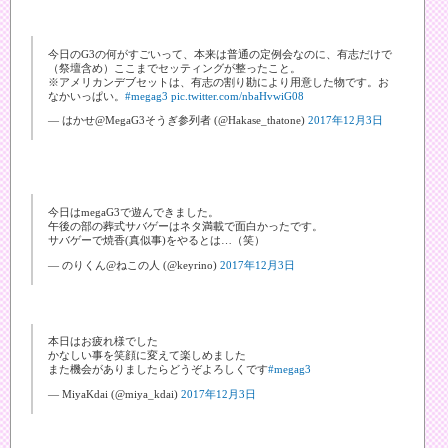
今日のG3の何がすごいって、本来は普通の定例会なのに、有志だけで
（祭壇含め）ここまでセッティングが整ったこと。
※アメリカンデブセットは、有志の割り勘により用意した物です。お
なかいっぱい。
#megag3
pic.twitter.com/nbaHvwiG08
— はかせ@MegaG3そうぎ参列者 (@Hakase_thatone)
2017年12月3日
今日はmegaG3で遊んできました。
午後の部の葬式サバゲーはネタ満載で面白かったです。
サバゲーで焼香(真似事)をやるとは…（笑）
— のりくん@ねこの人 (@keyrino)
2017年12月3日
本日はお疲れ様でした
かなしい事を笑顔に変えて楽しめました
また機会がありましたらどうぞよろしくです
#megag3
— MiyaKdai (@miya_kdai)
2017年12月3日