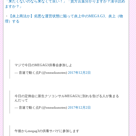
「来たくないのなら来なくて良い！」「貴方言葉分かりますか？漢字読め
ますか？」
・
【炎上商法か】劣悪な運営状態に陥って炎上中のMEGA G3、炎上（物
理）する
マジで今日のMEGAG3供養会参加しよ
— 音速で動く点P (@onnsokunoten)
2017年12月2日
今日の定例会に新生クソコンサルMEGAG3に別れを告げる人が集まる
んだって
— 音速で動く点P (@onnsokunoten)
2017年12月2日
午後からmegag3の供養サバゲに参加します