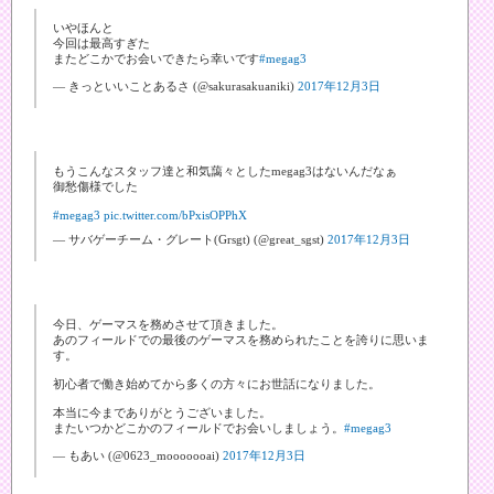
いやほんと
今回は最高すぎた
またどこかでお会いできたら幸いです
#megag3
— きっといいことあるさ (@sakurasakuaniki)
2017年12月3日
もうこんなスタッフ達と和気藹々としたmegag3はないんだなぁ
御愁傷様でした
#megag3
pic.twitter.com/bPxisOPPhX
— サバゲーチーム・グレート(Grsgt) (@great_sgst)
2017年12月3日
今日、ゲーマスを務めさせて頂きました。
あのフィールドでの最後のゲーマスを務められたことを誇りに思いま
す。
初心者で働き始めてから多くの方々にお世話になりました。
本当に今までありがとうございました。
またいつかどこかのフィールドでお会いしましょう。
#megag3
— もあい (@0623_mooooooai)
2017年12月3日