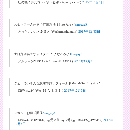
— 紅の機巧少女コンパクト妖夢 (@yuuyasyoui)
2017年12月3日
スタッフ一人体制で定刻通りはじめられず
#megag3
— きっといいことあるさ (@sakurasakuaniki)
2017年12月3日
土日定例会ですらスタッフ1人なのかよ
#megag3
— ノムラー@M1911 (@Nomura8101919)
2017年12月3日
さぁ、今いろんな意味で熱いフィールドMegaG3へ！（＾ω＾）
— 海産物エビ (@A_M_A_E_B_I_)
2017年12月3日
メガジーお葬式開催
#megag3
— MASZO（OWNER）@元立川enjoy勢 (@HBLUES_OWNER)
2017年
12月3日