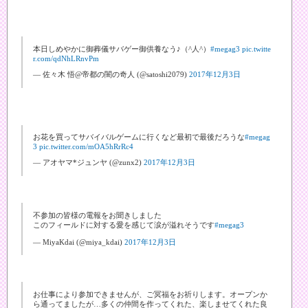
本日しめやかに御葬儀サバゲー御供養なう♪（^人^）
#megag3
pic.twitte
r.com/qdNhLRnvPm
— 佐々木 悟@帝都の闇の奇人 (@satoshi2079)
2017年12月3日
お花を買ってサバイバルゲームに行くなど最初で最後だろうな
#megag
3
pic.twitter.com/mOA5hRrRc4
— アオヤマ*ジュンヤ (@zunx2)
2017年12月3日
不参加の皆様の電報をお聞きしました
このフィールドに対する愛を感じて涙が溢れそうです
#megag3
— MiyaKdai (@miya_kdai)
2017年12月3日
お仕事により参加できませんが、ご冥福をお祈りします。オープンか
ら通ってましたが…多くの仲間を作ってくれた、楽しませてくれた良