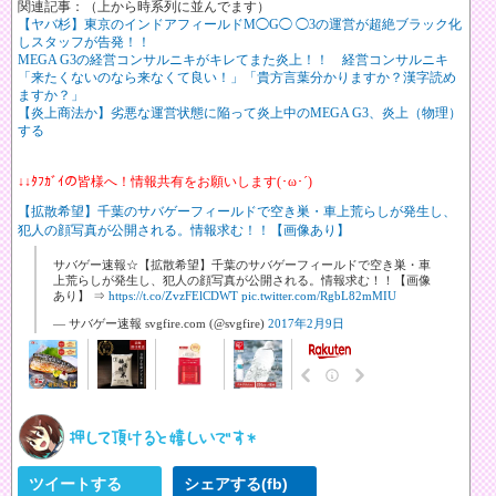
関連記事：（上から時系列に並んでます）
【ヤバ杉】東京のインドアフィールドM◯G◯ ◯3の運営が超絶ブラック化
しスタッフが告発！！
MEGA G3の経営コンサルニキがキレてまた炎上！！ 経営コンサルニキ
「来たくないのなら来なくて良い！」「貴方言葉分かりますか？漢字読め
ますか？」
【炎上商法か】劣悪な運営状態に陥って炎上中のMEGA G3、炎上（物理）
する
↓↓ﾀﾌｶﾞｲの皆様へ！情報共有をお願いします(･ω･´)
【拡散希望】千葉のサバゲーフィールドで空き巣・車上荒らしが発生し、
犯人の顔写真が公開される。情報求む！！【画像あり】
サバゲー速報☆【拡散希望】千葉のサバゲーフィールドで空き巣・車
上荒らしが発生し、犯人の顔写真が公開される。情報求む！！【画像
あり】 ⇒
https://t.co/ZvzFElCDWT
pic.twitter.com/RgbL82mMIU
— サバゲー速報 svgfire.com (@svgfire)
2017年2月9日
ツイートする
シェアする(fb)