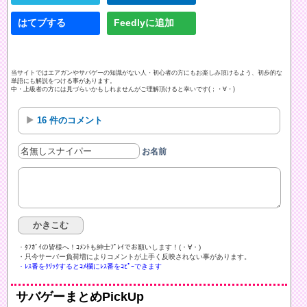
はてブする
Feedlyに追加
当サイトではエアガンやサバゲーの知識がない人・初心者の方にもお楽しみ頂けるよう、初歩的な
単語にも解説をつける事があります。
中・上級者の方には見づらいかもしれませんがご理解頂けると幸いです(；・∀・)
16 件のコメント
お名前
・ﾀﾌｶﾞｲの皆様へ！ｺﾒﾝﾄも紳士ﾌﾟﾚｲでお願いします！(・∀・)ゞ
・只今サーバー負荷増によりコメントが上手く反映されない事があります。
・ﾚｽ番をｸﾘｯｸするとｺﾒ欄にﾚｽ番をｺﾋﾟｰできます
サバゲーまとめPickUp