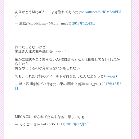
ありがとうMegaG3……よき別れであった
pic.twitter.com/HOM2onFDJ
2
— 黒飴@cloudcluster (@kuro_ame51)
2017年12月3日
行ったことないけど
常連さん達の愛を感じる(´・ω・｀)
確かに現状を全く知らない人(僕自身ちゃんとは把握してないけど)か
らしたら
何をやってるのか分からないかもしれない
でも、それだけ前のフィールドが好きだったんだよきっと
#megag3
— 幽・和邇@池ビバ行きたい巣の掃除中 (@kasuka_you)
2017年12月3
日
MEGA G3、愛されてたんやなぁ…悲しいなぁ
— ろくごー (@rokuGo535_1911)
2017年12月3日