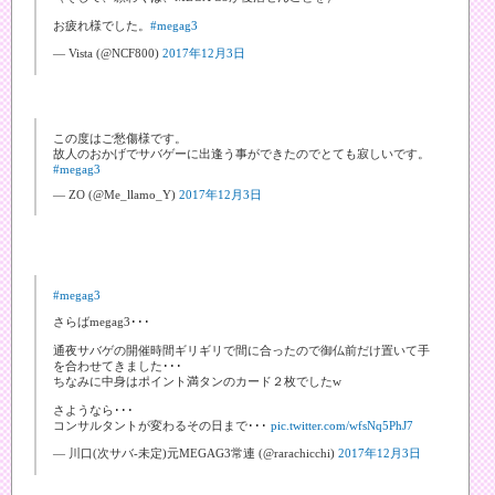
お疲れ様でした。
#megag3
— Vista (@NCF800)
2017年12月3日
この度はご愁傷様です。
故人のおかげでサバゲーに出逢う事ができたのでとても寂しいです。
#megag3
— ZO (@Me_llamo_Y)
2017年12月3日
#megag3
さらばmegag3･･･
通夜サバゲの開催時間ギリギリで間に合ったので御仏前だけ置いて手
を合わせてきました･･･
ちなみに中身はポイント満タンのカード２枚でしたw
さようなら･･･
コンサルタントが変わるその日まで･･･
pic.twitter.com/wfsNq5PhJ7
— 川口(次サバ-未定)元MEGAG3常連 (@rarachicchi)
2017年12月3日