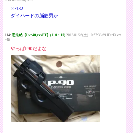
>>132
ダイハードの脳筋男か
114:
忍法帖【Lv=40,xxxPT】(1+0：15)
2013/01/26(土) 10:57:33.69 ID:elXvm+
+I0
やっぱP90だよな