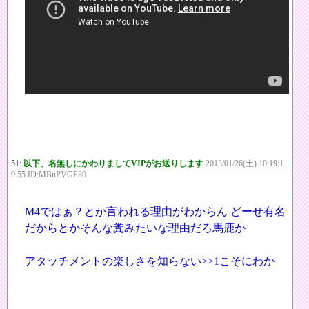
51:
以下、名無しにかわりましてVIPがお送りします
2013/01/26(土) 10:19:1
9.55 ID:MBnPVGF80
M4ではぁ？とか言われる理由がわからん どーせ有名
だからとかそんな糞みたいな理由だろ馬鹿か
アタッチメントの楽しさを知らない
>>1
こそにわか