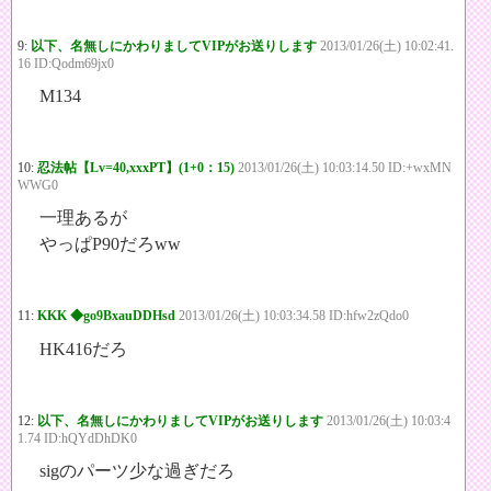
9:
以下、名無しにかわりましてVIPがお送りします
2013/01/26(土) 10:02:41.
16 ID:Qodm69jx0
M134
10:
忍法帖【Lv=40,xxxPT】(1+0：15)
2013/01/26(土) 10:03:14.50 ID:+wxMN
WWG0
一理あるが
やっぱP90だろww
11:
KKK ◆go9BxauDDHsd
2013/01/26(土) 10:03:34.58 ID:hfw2zQdo0
HK416だろ
12:
以下、名無しにかわりましてVIPがお送りします
2013/01/26(土) 10:03:4
1.74 ID:hQYdDhDK0
sigのパーツ少な過ぎだろ