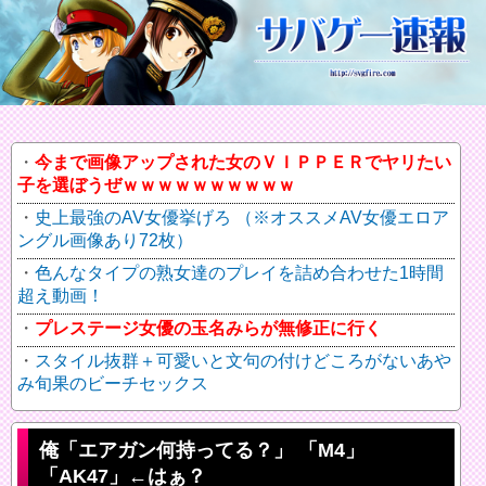
今まで画像アップされた女のＶＩＰＰＥＲでヤリたい
子を選ぼうぜｗｗｗｗｗｗｗｗｗｗ
史上最強のAV女優挙げろ （※オススメAV女優エロア
ングル画像あり72枚）
色んなタイプの熟女達のプレイを詰め合わせた1時間
超え動画！
プレステージ女優の玉名みらが無修正に行く
スタイル抜群＋可愛いと文句の付けどころがないあや
み旬果のビーチセックス
俺「エアガン何持ってる？」 「M4」
「AK47」←はぁ？