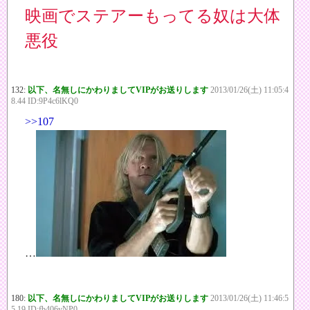
映画でステアーもってる奴は大体
悪役
132:
以下、名無しにかわりましてVIPがお送りします
2013/01/26(土) 11:05:4
8.44 ID:9P4c6lKQ0
>>107
…
180:
以下、名無しにかわりましてVIPがお送りします
2013/01/26(土) 11:46:5
5.19 ID:fb406yNP0