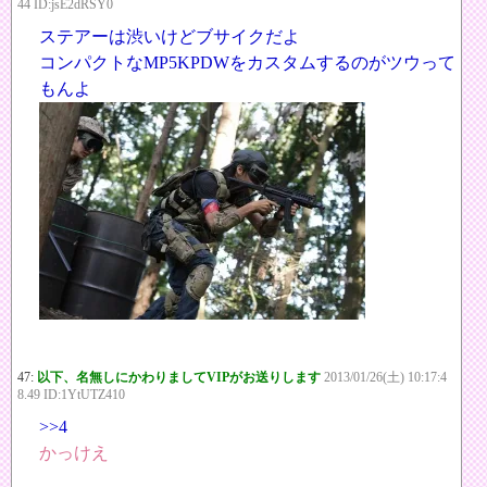
44 ID:jsE2dRSY0
ステアーは渋いけどブサイクだよ
コンパクトなMP5KPDWをカスタムするのがツウって
もんよ
47:
以下、名無しにかわりましてVIPがお送りします
2013/01/26(土) 10:17:4
8.49 ID:1YtUTZ410
>>4
かっけえ