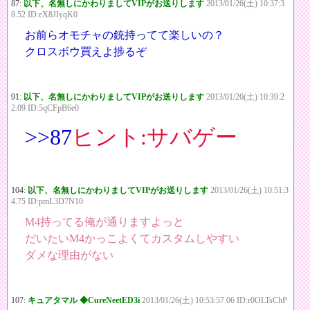
87:
以下、名無しにかわりましてVIPがお送りします
2013/01/26(土) 10:37:3
8.52 ID:eX8JIyqK0
お前らオモチャの銃持ってて楽しいの？
クロスボウ買えよ捗るぞ
91:
以下、名無しにかわりましてVIPがお送りします
2013/01/26(土) 10:39:2
2.09 ID:5qCFpB6e0
>>87
ヒント:サバゲー
104:
以下、名無しにかわりましてVIPがお送りします
2013/01/26(土) 10:51:3
4.75 ID:pmL3D7N10
M4持ってる俺が通りますよっと
だいたいM4かっこよくてカスタムしやすい
ダメな理由がない
107:
キュアタマル ◆CureNeetED3i
2013/01/26(土) 10:53:57.06 ID:r0OLTsChP