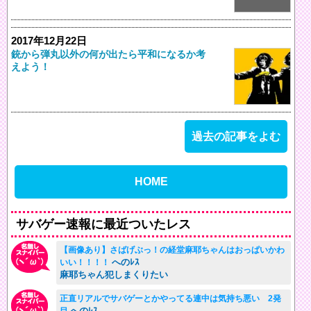
2017年12月22日
銃から弾丸以外の何が出たら平和になるか考
えよう！
過去の記事をよむ
HOME
サバゲー速報に最近ついたレス
【画像あり】さばげぶっ！の経堂麻耶ちゃんはおっぱいかわ
へのﾚｽ
いい！！！！
麻耶ちゃん犯しまくりたい
正直リアルでサバゲーとかやってる連中は気持ち悪い 2発
へのﾚｽ