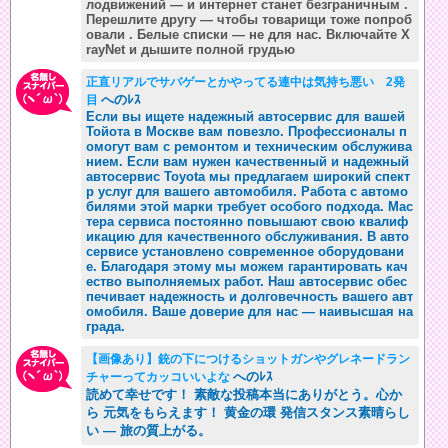
лодвижений — и интернет станет безграничным .
Перешлите другу — чтобы товарищи тоже попроб
овали . Белые списки — не для нас. Включайте X
rayNet и дышите полной грудью
正直リアルでサバゲーとかやってる連中は気持ち悪い 2発
へのﾚｽ
目
Если вы ищете надежный автосервис для вашей
Тойота в Москве вам повезло. Профессионалы п
омогут вам с ремонтом и техническим обслужива
нием. Если вам нужен качественный и надежный
автосервис Toyota мы предлагаем широкий спект
р услуг для вашего автомобиля. Работа с автомо
билями этой марки требует особого подхода. Мас
тера сервиса постоянно повышают свою квалиф
икацию для качественного обслуживания. В авто
сервисе установлено современное оборудовани
е. Благодаря этому мы можем гарантировать кач
ество выполняемых работ. Наш автосервис обес
печивает надежность и долговечность вашего авт
омобиля. Ваше доверие для нас — наивысшая на
града.
【画像あり】銃の下につけるショットガンやグレネードラン
へのﾚｽ
チャーってカッコいいよな
読めて幸せです！ 素敵な投稿本当にありがとう。心か
ら 元気をもらえます！ 黄金の環 発信スタンス素晴らし
い — 旅の質上がる。