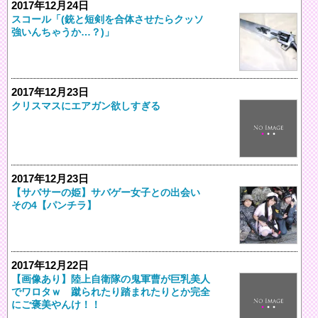
2017年12月24日
スコール「(銃と短剣を合体させたらクッソ
強いんちゃうか…？)」
2017年12月23日
クリスマスにエアガン欲しすぎる
2017年12月23日
【サバサーの姫】サバゲー女子との出会い
その4【パンチラ】
2017年12月22日
【画像あり】陸上自衛隊の鬼軍曹が巨乳美人
でワロタｗ 蹴られたり踏まれたりとか完全
にご褒美やんけ！！