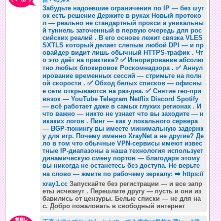
目
Забудьте надоевшие ограничения по IP — без шут
ок есть решение Держите в руках Новый протоко
л — реально не стандартный прокси а уникальны
й туннель заточенный в первую очередь для рос
сийских реалий . В его основе лежит связка VLES
SXTLS который делает слепым любой DPI — и пр
овайдер видит лишь обычный HTTPS-трафик . Чт
о это даёт на практике? ✅ Игнорирование абсолю
тно любых блокировок Роскомнадзора . ✅ Аннул
ирование временных сессий — стримьте на полн
ой скорости . ✅ Обход белых списков — офисны
е сети открываются на раз-два. ✅ Снятие гео-при
вязок — YouTube Telegram Netflix Discord Spotify
— всё работает даже в самых глухих регионах . И
что важно — никто не узнает что вы заходите — н
икаких логов . Пинг — как у локального сервера
— BGP-тюнингу вы имеете минимальную задержк
у для игр. Почему именно XrayNet а не другие? Де
ло в том что обычные VPN-сервисы имеют извес
тные IP-диапазоны а наша технология использует
динамическую смену портов — благодаря этому
вы никогда не останетесь без доступа. Не верьте
на слово — жмите по рабочему зеркалу: ➡️
https://
xray1.cc
Запускайте без регистрации — и все запр
еты исчезнут . Перешлите другу — пусть и они из
бавились от цензуры. Белые списки — не для на
с. Добро пожаловать в свободный интернет