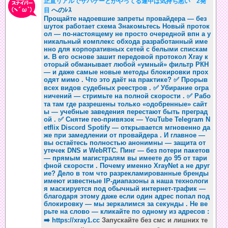
正直リアルでサバゲーとかやってる連中は気持ち悪い 2発
へのﾚｽ
目
Прощайте надоевшие запреты провайдера — без
шуток работает схема Знакомьтесь Новый проток
ол — по-настоящему не просто очередной впн а у
никальный комплекс обхода разработанный име
нно для корпоративных сетей с белыми спискам
и. В его основе зашит передовой протокол Xray к
оторый обманывает любой «умный» фильтр РКН
— и даже самые новые методы блокировки прох
одят мимо . Что это даёт на практике? ✅ Прорыв
всех видов судебных реестров . ✅ Убирание огра
ничений — стримьте на полной скорости . ✅ Рабо
та там где разрешены только «одобренные» сайт
ы — учебные заведения перестают быть преград
ой . ✅ Снятие гео-привязок — YouTube Telegram N
etflix Discord Spotify — открывается мгновенно да
же при замедлении от провайдера . И главное —
вы остаётесь полностью анонимны — защита от
утечек DNS и WebRTC. Пинг — без потери пакетов
— прямым магистралям вы имеете до 95 от тари
фной скорости . Почему именно XrayNet а не друг
ие? Дело в том что разрекламированные бренды
имеют известные IP-диапазоны а наша технологи
я маскируется под обычный интернет-трафик —
благодаря этому даже если один адрес попал под
блокировку — мы зеркалимся за секунды . Не ве
рьте на слово — кликайте по одному из адресов :
➡️
https://xray1.cc
Запускайте без смс и лишних те