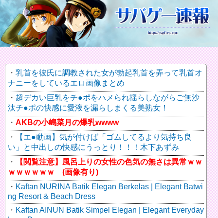
乳首を彼氏に調教された女が勃起乳首を弄って乳首オ
ナニーをしているエロ画像まとめ
超デカい巨乳をチ●ポをハメられ揺らしながらご無沙
汰チ●ポの快感に愛液を漏らしまくる美熟女！
AKBの小嶋菜月の爆乳wwww
【エ●動画】気が付けば「ゴムしてるより気持ち良
い」と中出しの快感にうっとり！！！木下あずみ
【閲覧注意】風呂上りの女性の色気の無さは異常ｗｗ
ｗｗｗｗｗｗ (画像有り)
Kaftan NURINA Batik Elegan Berkelas | Elegant Batwi
ng Resort & Beach Dress
Kaftan AINUN Batik Simpel Elegan | Elegant Everyday