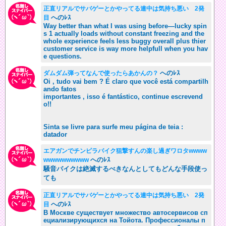
正直リアルでサバゲーとかやってる連中は気持ち悪い 2発
へのﾚｽ
目
Way better than what I was using before—lucky spin
s 1 actually loads without constant freezing and the
whole experience feels less buggy overall plus thier
customer service is way more helpfull when you hav
e questions.
へのﾚｽ
ダムダム弾ってなんで使ったらあかんの？
Oi , tudo vai bem ? É claro que você está compartilh
ando fatos
importantes , isso é fantástico, continue escrevend
o!!
Sinta se livre para surfe meu página de teia :
datador
エアガンでチンピラバイク狙撃すんの楽し過ぎワロタwwww
へのﾚｽ
wwwwwwwwww
騒音バイクは絶滅するべきなんとしてもどんな手段使っ
ても
正直リアルでサバゲーとかやってる連中は気持ち悪い 2発
へのﾚｽ
目
В Москве существует множество автосервисов сп
ециализирующихся на Тойота. Профессионалы п