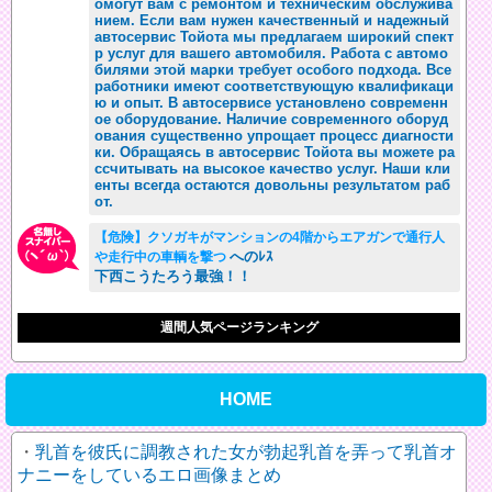
омогут вам с ремонтом и техническим обслужива
нием. Если вам нужен качественный и надежный
автосервис Тойота мы предлагаем широкий спект
р услуг для вашего автомобиля. Работа с автомо
билями этой марки требует особого подхода. Все
работники имеют соответствующую квалификаци
ю и опыт. В автосервисе установлено современн
ое оборудование. Наличие современного оборуд
ования существенно упрощает процесс диагности
ки. Обращаясь в автосервис Тойота вы можете ра
ссчитывать на высокое качество услуг. Наши кли
енты всегда остаются довольны результатом раб
от.
【危険】クソガキがマンションの4階からエアガンで通行人
へのﾚｽ
や走行中の車輌を撃つ
下西こうたろう最強！！
週間人気ページランキング
HOME
乳首を彼氏に調教された女が勃起乳首を弄って乳首オ
ナニーをしているエロ画像まとめ